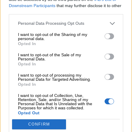
06.08.2026
Downstream Participants
that may further disclose it to other
Η γαλλική «ψήφος» στο «καλώδιο» και τα συμφέροντα, οι
third parties.
ελληνικές τράπεζες «πρωταθλήτριες» στα δάνεια, νέο deal
Βαρδινογιάννη- Εξάρχου και ο διπλασιασμός των κερδών της
Personal Data Processing Opt Outs
ΔΕΗ
I want to opt-out of the Sharing of my
05.08.2026
personal data.
Opted In
Randy Schekman, Νομπελίστας Ιατρικής: «Σε πέντε χρόνια
μπορεί να έχουμε θεραπεία που αναστέλλει την εξέλιξη του
I want to opt-out of the Sale of my
Πάρκινσον»
Personal Data.
Opted In
05.08.2026
Ε.Ε και παράνομη μετανάστευση: προτάσεις και δράσεις με
I want to opt-out of processing my
Personal Data for Targeted Advertising.
παρονομαστή το κοινό συμφέρον
Opted In
I want to opt-out of Collection, Use,
Retention, Sale, and/or Sharing of my
ΠΕΡΙΣΣΟΤΕΡΑ
Personal Data that Is Unrelated with the
Purposes for which it was collected.
Opted Out
CONFIRM