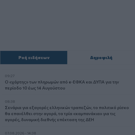
Ροή ειδήσεων
Δημοφιλή
09:27
Ο «χάρτης» των πληρωμών από e-ΕΦΚΑ και ΔΥΠΑ για την
περίοδο 10 έως 14 Αυγούστου
08:38
Σενάρια για εξαγορές ελληνικών τραπεζών, το πολιτικό ρίσκο
θα επανέλθει στην αγορά, τα τρία «καμπανάκια» για τις
αγορές, δυναμική διεθνής επέκταση της ΔΕΗ
07.08.2026 - 14:38