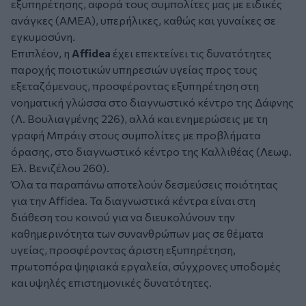
εξυπηρέτησης, αφορά τους συμπολίτες μας με ειδικές
ανάγκες (ΑΜΕΑ), υπερήλικες, καθώς και γυναίκες σε
εγκυμοσύνη.
Επιπλέον, η
Affidea
έχει επεκτείνει τις δυνατότητες
παροχής ποιοτικών υπηρεσιών υγείας προς τους
εξεταζόμενους, προσφέροντας εξυπηρέτηση στη
νοηματική γλώσσα στο διαγνωστικό κέντρο της Δάφνης
(Λ. Βουλιαγμένης 226), αλλά και ενημερώσεις με τη
γραφή Μπράιγ στους συμπολίτες με προβλήματα
όρασης, στο διαγνωστικό κέντρο της Καλλιθέας (Λεωφ.
Ελ. Βενιζέλου 260).
Όλα τα παραπάνω αποτελούν δεσμεύσεις ποιότητας
για την Affidea. Τα διαγνωστικά κέντρα είναι στη
διάθεση του κοινού για να διευκολύνουν την
καθημερινότητα των συνανθρώπων μας σε θέματα
υγείας, προσφέροντας άριστη εξυπηρέτηση,
πρωτοπόρα ψηφιακά εργαλεία, σύγχρονες υποδομές
και υψηλές επιστημονικές δυνατότητες.