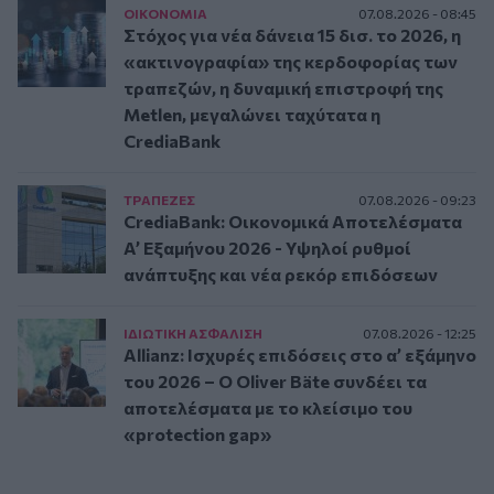
ΟΙΚΟΝΟΜΙΑ
07.08.2026 - 08:45
Στόχος για νέα δάνεια 15 δισ. το 2026, η
«ακτινογραφία» της κερδοφορίας των
τραπεζών, η δυναμική επιστροφή της
Metlen, μεγαλώνει ταχύτατα η
CrediaBank
ΤΡAΠΕΖΕΣ
07.08.2026 - 09:23
CrediaBank: Οικονομικά Αποτελέσματα
A’ Εξαμήνου 2026 - Υψηλοί ρυθμοί
ανάπτυξης και νέα ρεκόρ επιδόσεων
ΙΔΙΩΤΙΚΗ ΑΣΦAΛΙΣΗ
07.08.2026 - 12:25
Allianz: Ισχυρές επιδόσεις στο α’ εξάμηνο
του 2026 – Ο Oliver Bäte συνδέει τα
αποτελέσματα με το κλείσιμο του
«protection gap»