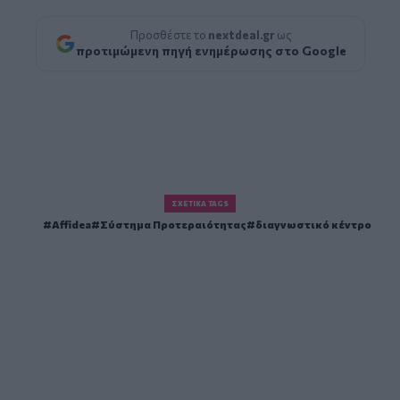
Προσθέστε το
nextdeal.gr
ως
προτιμώμενη πηγή ενημέρωσης στο Google
ΣΧΕΤΙΚΆ TAGS
Affidea
Σύστημα Προτεραιότητας
διαγνωστικό κέντρο