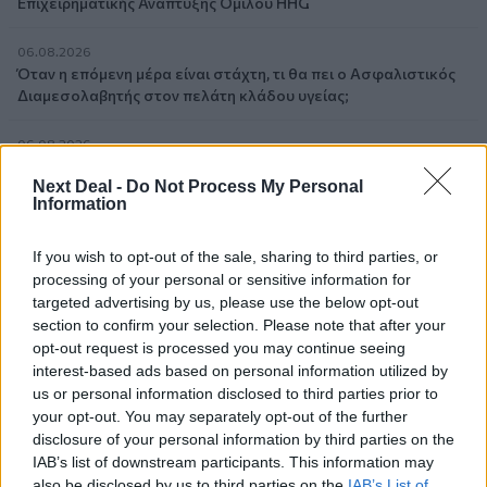
Επιχειρηματικής Ανάπτυξης Ομίλου HHG
06.08.2026
Όταν η επόμενη μέρα είναι στάχτη, τι θα πει ο Ασφαλιστικός
Διαμεσολαβητής στον πελάτη κλάδου υγείας;
06.08.2026
Kavita Patel - PhARMA Innovation Forum: Ένα στα πέντε
Next Deal -
Do Not Process My Personal
καινοτόμα φάρμακα φτάνει τελικά στην Ελλάδα
Information
06.08.2026
If you wish to opt-out of the sale, sharing to third parties, or
Μείωση ασφαλιστικών εισφορών ύψους 240 εκατ. ευρώ
processing of your personal or sensitive information for
ζητούν οι έμποροι από την Κυβέρνηση
targeted advertising by us, please use the below opt-out
section to confirm your selection. Please note that after your
06.08.2026
opt-out request is processed you may continue seeing
Ευρώπη: Μπορεί η κλιματική αλλαγή να οδηγήσει σε
interest-based ads based on personal information utilized by
ενεργειακή κρίση;
us or personal information disclosed to third parties prior to
your opt-out. You may separately opt-out of the further
06.08.2026
disclosure of your personal information by third parties on the
Στέλιος Λιανός – INTERAMERICAN / Αθηναϊκή Γενική Κλινική
IAB’s list of downstream participants. This information may
also be disclosed by us to third parties on the
IAB’s List of