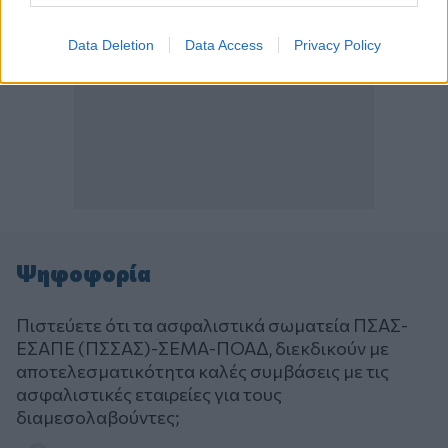
Data Deletion
Data Access
Privacy Policy
Ψηφοφορία
Πιστεύετε ότι τα ασφαλιστικά σωματεία ΠΣΑΣ-
ΕΣΑΠΕ (ΠΣΣΑΣ)-ΣΕΜΑ-ΠΟΑΔ, διεκδικούν με
αποτελεσματικότητα καλές συμβάσεις με τις
ασφαλιστικές εταιρείες για τους
διαμεσολαβούντες;
Επιλογές