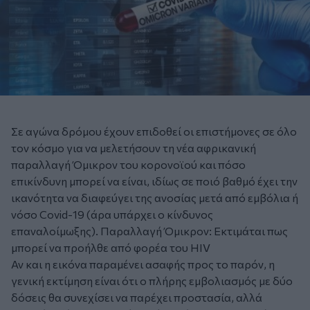
Σε αγώνα δρόμου έχουν επιδοθεί οι επιστήμονες σε όλο
τον κόσμο για να μελετήσουν τη νέα αφρικανική
παραλλαγή Όμικρον του κορονοϊού και πόσο
επικίνδυνη μπορεί να είναι, ιδίως σε ποιό βαθμό έχει την
ικανότητα να διαφεύγει της ανοσίας μετά από εμβόλια ή
νόσο Covid-19 (άρα υπάρχει ο κίνδυνος
επαναλοίμωξης). Παραλλαγή Όμικρον: Εκτιμάται πως
μπορεί να προήλθε από φορέα του HIV
Αν και η εικόνα παραμένει ασαφής προς το παρόν, η
γενική εκτίμηση είναι ότι ο πλήρης εμβολιασμός με δύο
δόσεις θα συνεχίσει να παρέχει προστασία, αλλά