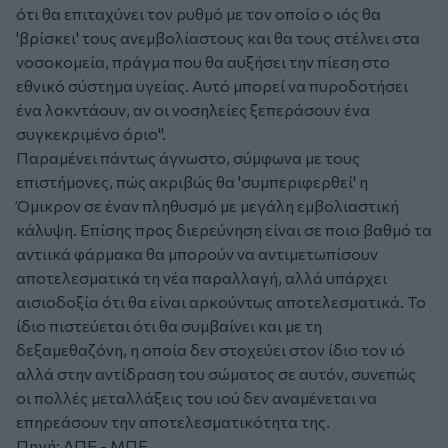
ότι θα επιταχύνει τον ρυθμό με τον οποίο ο ιός θα
'βρίσκει' τους ανεμβολίαστους και θα τους στέλνει στα
νοσοκομεία, πράγμα που θα αυξήσει την πίεση στο
εθνικό σύστημα υγείας. Αυτό μπορεί να πυροδοτήσει
ένα λοκντάουν, αν οι νοσηλείες ξεπεράσουν ένα
συγκεκριμένο όριο".
Παραμένει πάντως άγνωστο, σύμφωνα με τους
επιστήμονες, πώς ακριβώς θα 'συμπεριφερθεί' η
Όμικρον σε έναν πληθυσμό με μεγάλη εμβολιαστική
κάλυψη. Επίσης προς διερεύνηση είναι σε ποιο βαθμό τα
αντιικά φάρμακα θα μπορούν να αντιμετωπίσουν
αποτελεσματικά τη νέα παραλλαγή, αλλά υπάρχει
αισιοδοξία ότι θα είναι αρκούντως αποτελεσματικά. Το
ίδιο πιστεύεται ότι θα συμβαίνει και με τη
δεξαμεθαζόνη, η οποία δεν στοχεύει στον ίδιο τον ιό
αλλά στην αντίδραση του σώματος σε αυτόν, συνεπώς
οι πολλές μεταλλάξεις του ιού δεν αναμένεται να
επηρεάσουν την αποτελεσματικότητα της.
Πηγή: ΑΠΕ - ΜΠΕ