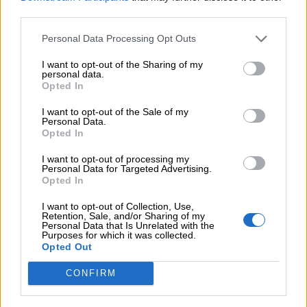
third parties.
07.08.2026 - 08:45
Στόχος για νέα δάνεια 15 δισ. το 2026, η «ακτινογραφία» της
Personal Data Processing Opt Outs
κερδοφορίας των τραπεζών, η δυναμική επιστροφή της
Metlen, μεγαλώνει ταχύτατα η CrediaBank
I want to opt-out of the Sharing of my
personal data.
06.08.2026 - 22:39
Opted In
10.000 φορές η διεθνής επιστημονική κοινότητα παρέπεμψε
I want to opt-out of the Sale of my
στο έργο του – Ποιος είναι ο Έλληνας χειρουργός Χρήστος
Personal Data.
Κοντοβουνήσιος
Opted In
06.08.2026 - 14:55
I want to opt-out of processing my
Personal Data for Targeted Advertising.
Μιχάλης Τάτσης, Insurance & Healthcare Analyst, διευθυντής
Opted In
Επιχειρηματικής Ανάπτυξης Ομίλου HHG
I want to opt-out of Collection, Use,
06.08.2026 - 13:30
Retention, Sale, and/or Sharing of my
Personal Data that Is Unrelated with the
Όταν η επόμενη μέρα είναι στάχτη, τι θα πει ο Ασφαλιστικός
Purposes for which it was collected.
Διαμεσολαβητής στον πελάτη κλάδου υγείας;
Opted Out
CONFIRM
06.08.2026 - 12:22
Kavita Patel - PhARMA Innovation Forum: Ένα στα πέντε
καινοτόμα φάρμακα φτάνει τελικά στην Ελλάδα