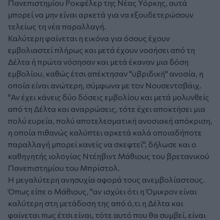
Πανεπιστημίου Ροκφέλερ της Νέας Υόρκης, αυτά
μπορεί να μην είναι αρκετά για να εξουδετερώσουν
τελείως τη νέα παραλλαγή.
Καλύτερη φαίνεται η εικόνα για όσους έχουν
εμβολιαστεί πλήρως και μετά έχουν νοσήσει από τη
Δέλτα ή πρώτα νόσησαν και μετά έκαναν μια δόση
εμβολίου, καθώς έτσι απέκτησαν "υβριδική" ανοσία, η
οποία είναι ανώτερη, σύμφωνα με τον Νουσεντσβάιχ.
"Αν έχει κάνεις δύο δόσεις εμβολίου και μετά μολυνθείς
από τη Δέλτα και αναρρώσεις, τότε έχει αποκτήσει μια
πολύ ευρεία, πολύ αποτελεσματική ανοσιακή απόκριση,
η οποία πιθανώς καλύπτει αρκετά καλά οποιαδήποτε
παραλλαγή μπορεί κανείς να σκεφτεί", δήλωσε και ο
καθηγητής ιολογίας Ντέηβιντ Μάθιους του βρετανικού
Πανεπιστημίου του Μπρίστολ.
Η μεγαλύτερη ανησυχία αφορά τους ανεμβολίαστους.
Όπως είπε ο Μάθιους, "αν ισχύει ότι η Όμικρον είναι
καλύτερη στη μετάδοση της από ό,τι η Δέλτα και
φαίνεται πως έτσι είναι, τότε αυτό που θα συμβεί, είναι