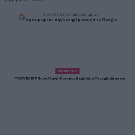
Προσθέστε το
nextdeal.gr
ως
προτιμώμενη πηγή ενημέρωσης στο Google
ΣΧΕΤΙΚΆ TAGS
COVID 19
Παραλλαγή Ομικρον
εμβόλιο
ανεμβολίαστοι