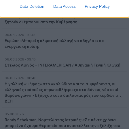
Data Deletion
Data Access
Privacy Policy
06.08.2026 - 11:37
Μείωση ασφαλιστικών εισφορών ύψους 240 εκατ. ευρώ
ζητούν οι έμποροι από την Κυβέρνηση
06.08.2026 - 10:45
Ευρώπη: Μπορεί η κλιματική αλλαγή να οδηγήσει σε
ενεργειακή κρίση;
06.08.2026 - 09:15
Στέλιος Λιανός – INTERAMERICAN / Αθηναϊκή Γενική Κλινική
06.08.2026 - 08:40
Η γαλλική «ψήφος» στο «καλώδιο» και τα συμφέροντα, οι
ελληνικές τράπεζες «πρωταθλήτριες» στα δάνεια, νέο deal
Βαρδινογιάννη- Εξάρχου και ο διπλασιασμός των κερδών της
ΔΕΗ
05.08.2026
Randy Schekman, Νομπελίστας Ιατρικής: «Σε πέντε χρόνια
μπορεί να έχουμε θεραπεία που αναστέλλει την εξέλιξη του