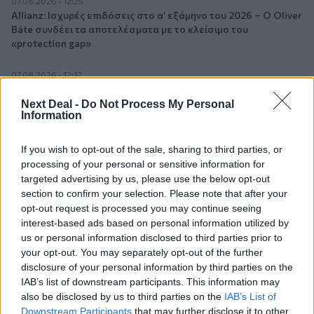
07.08.2026 - 12:25
Allianz: Ισχυρές επιδόσεις στο α’ εξάμηνο του 2026 – Ο Oliver
Bäte συνδέει τα αποτελέσματα με το κλείσιμο του
«protection gap»
07.08.2026 - 12:12
Οι αισθητήρες βλέπουν καλύτερα από τον άνθρωπο. Πάντα;
Next Deal -
Do Not Process My Personal
Information
07.08.2026 - 11:01
Generali: Αποτελέσματα Α' Εξαμήνου - Εξαιρετική ανάπτυξη
στα Λειτουργικά και Προσαρμοσμένα Καθαρά Αποτελέσματα
If you wish to opt-out of the sale, sharing to third parties, or
με συμβολή από όλες τις επιχειρηματικές δραστηριότητες
processing of your personal or sensitive information for
targeted advertising by us, please use the below opt-out
section to confirm your selection. Please note that after your
07.08.2026 - 10:28
Ομαδικά Ασφαλιστικά προϊόντα Επαγγελματικής
opt-out request is processed you may continue seeing
Συνταξιοδότησης: Νέο πεδίο ανάπτυξης για ασφαλιστικές και
interest-based ads based on personal information utilized by
ασφαλιστές
us or personal information disclosed to third parties prior to
your opt-out. You may separately opt-out of the further
disclosure of your personal information by third parties on the
07.08.2026 - 09:23
CrediaBank: Οικονομικά Αποτελέσματα A’ Εξαμήνου 2026 -
IAB’s list of downstream participants. This information may
Υψηλοί ρυθμοί ανάπτυξης και νέα ρεκόρ επιδόσεων
also be disclosed by us to third parties on the
IAB’s List of
Downstream Participants
that may further disclose it to other