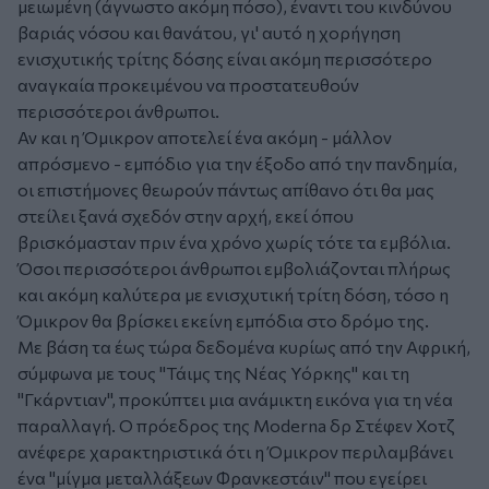
μειωμένη (άγνωστο ακόμη πόσο), έναντι του κινδύνου
βαριάς νόσου και θανάτου, γι' αυτό η χορήγηση
ενισχυτικής τρίτης δόσης είναι ακόμη περισσότερο
αναγκαία προκειμένου να προστατευθούν
περισσότεροι άνθρωποι.
Αν και η Όμικρον αποτελεί ένα ακόμη - μάλλον
απρόσμενο - εμπόδιο για την έξοδο από την πανδημία,
οι επιστήμονες θεωρούν πάντως απίθανο ότι θα μας
στείλει ξανά σχεδόν στην αρχή, εκεί όπου
βρισκόμασταν πριν ένα χρόνο χωρίς τότε τα εμβόλια.
Όσοι περισσότεροι άνθρωποι εμβολιάζονται πλήρως
και ακόμη καλύτερα με ενισχυτική τρίτη δόση, τόσο η
Όμικρον θα βρίσκει εκείνη εμπόδια στο δρόμο της.
Με βάση τα έως τώρα δεδομένα κυρίως από την Αφρική,
σύμφωνα με τους "Τάιμς της Νέας Υόρκης" και τη
"Γκάρντιαν", προκύπτει μια ανάμικτη εικόνα για τη νέα
παραλλαγή. Ο πρόεδρος της Moderna δρ Στέφεν Χοτζ
ανέφερε χαρακτηριστικά ότι η Όμικρον περιλαμβάνει
ένα "μίγμα μεταλλάξεων Φρανκεστάιν" που εγείρει