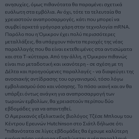
ανησυχίες, όμως πιθανότατα θα παραμένει σχετικά
ευάλωτη στα εμβόλια. Αν όχι, τότε τα τελευταία θα
χρειαστούν αναπροσαρμογές, κάτι που μπορεί να
συμβεί αρκετά γρήγορα χάρη στην τεχνολογία mRNA.
Παρόλο που η Όμικρον έχει πολύ περισσότερες
μεταλλάξεις, θα υπάρχουν πάντα περιοχές της νέας
παραλλαγής που θα είναι εκτεθειμένες στα αντισώματα
και στα Τ-κύτταρα. Από την άλλη, η Όμικρον πιθανώς
είναι πιο μεταδοτική και ικανότερη - σε σχέση με τη
Δέλτα και προηγούμενες παραλλαγές - να διαφεύγει της
ανοσιακής αντίδρασης του οργανισμού, τόσο λόγω
εμβολιασμού όσο και νόσησης. Το πόσο ικανή και αν θα
υπάρξει όντως ανάγκη για αναπροσαρμογή των
τωρινών εμβολίων, θα χρειαστούν περίπου δύο
εβδομάδες για να απαντηθεί.
Ο Αμερικανός εξελικτικός βιολόγος Τζέσε Μπλουμ του
Κέντρου Ερευνών Hutchinson στο Σιάτλ δήλωσε ότι
"πιθανότατα σε λίγες εβδομάδες θα έχουμε καλύτερη
εικόνα πόσο γρήγορα εξαπλώνεται η νέα παραλλαγή