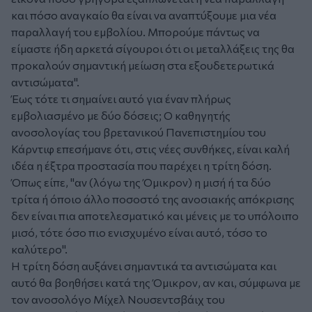
και πόσο αναγκαίο θα είναι να αναπτύξουμε μια νέα
παραλλαγή του εμβολίου. Μπορούμε πάντως να
είμαστε ήδη αρκετά σίγουροι ότι οι μεταλλάξεις της θα
προκαλούν σημαντική μείωση στα εξουδετερωτικά
αντισώματα".
Έως τότε τι σημαίνει αυτό για έναν πλήρως
εμβολιασμένο με δύο δόσεις; Ο καθηγητής
ανοσολογίας του βρετανικού Πανεπιστημίου του
Κάρντιφ επεσήμανε ότι, στις νέες συνθήκες, είναι καλή
ιδέα η έξτρα προστασία που παρέχει η τρίτη δόση.
Όπως είπε, "αν (λόγω της Όμικρον) η μισή ή τα δύο
τρίτα ή όποιο άλλο ποσοστό της ανοσιακής απόκρισης
δεν είναι πια αποτελεσματικό και μένεις με το υπόλοιπο
μισό, τότε όσο πιο ενισχυμένο είναι αυτό, τόσο το
καλύτερο".
Η τρίτη δόση αυξάνει σημαντικά τα αντισώματα και
αυτό θα βοηθήσει κατά της Όμικρον, αν και, σύμφωνα με
τον ανοσολόγο Μίχελ Νουσεντσβάιχ του