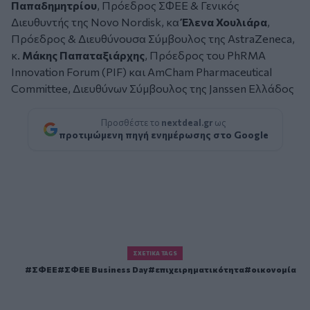
Παπαδημητρίου
, Πρόεδρος ΣΦΕΕ & Γενικός
Διευθυντής της Novo Nordisk, κα
Έλενα Χουλιάρα
,
Πρόεδρος & Διευθύνουσα Σύμβουλος της AstraZeneca,
κ.
Μάκης Παπαταξιάρχης
, Πρόεδρος του PhRMA
Innovation Forum (PIF) και AmCham Pharmaceutical
Committee, Διευθύνων Σύμβουλος της Janssen Ελλάδος
Προσθέστε το
nextdeal.gr
ως
προτιμώμενη πηγή ενημέρωσης στο Google
ΣΧΕΤΙΚΆ TAGS
ΣΦΕΕ
ΣΦΕΕ Business Day
επιχειρηματικότητα
οικονομία