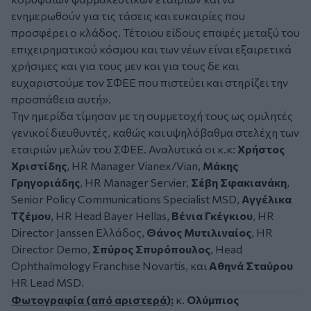
ενημερωθούν για τις τάσεις και ευκαιρίες που
προσφέρει ο κλάδος. Τέτοιου είδους επαφές μεταξύ του
επιχειρηματικού κόσμου και των νέων είναι εξαιρετικά
χρήσιμες και για τους μεν και για τους δε και
ευχαριστούμε τον ΣΦΕΕ που πιστεύει και στηρίζει την
προσπάθεια αυτή».
Την ημερίδα τίμησαν με τη συμμετοχή τους ως ομιλητές
γενικοί διευθυντές, καθώς και υψηλόβαθμα στελέχη των
εταιριών μελών του ΣΦΕΕ. Αναλυτικά οι κ.κ:
Χρήστος
Χριστίδης
, HR Manager Vianex/Vian,
Μάκης
Γρηγοριάδης
, HR Manager Servier,
Σέβη Σφακιανάκη
,
Senior Policy Communications Specialist MSD,
Αγγέλικα
Τζέμου
, HR Head Bayer Hellas,
Βένια Γκέγκιου
, HR
Director Janssen Ελλάδος,
Θάνος Μυτιλιναίος
, HR
Director Demo,
Σπύρος Σπυρόπουλος
, Head
Ophthalmology Franchise Novartis, και
Αθηνά Σταύρου
HR Lead MSD.
Φωτογραφία (από αριστερά):
κ.
Ολύμπιος