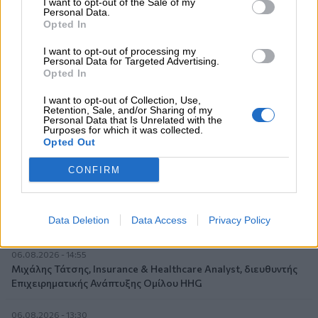
I want to opt-out of the Sale of my
Personal Data.
ασφαλιστές
Opted In
07.08.2026 - 09:23
I want to opt-out of processing my
CrediaBank: Οικονομικά Αποτελέσματα A’ Εξαμήνου 2026 -
Personal Data for Targeted Advertising.
Υψηλοί ρυθμοί ανάπτυξης και νέα ρεκόρ επιδόσεων
Opted In
I want to opt-out of Collection, Use,
07.08.2026 - 08:45
Retention, Sale, and/or Sharing of my
Στόχος για νέα δάνεια 15 δισ. το 2026, η «ακτινογραφία» της
Personal Data that Is Unrelated with the
Purposes for which it was collected.
κερδοφορίας των τραπεζών, η δυναμική επιστροφή της
Opted Out
Metlen, μεγαλώνει ταχύτατα η CrediaBank
CONFIRM
06.08.2026 - 22:39
10.000 φορές η διεθνής επιστημονική κοινότητα παρέπεμψε
στο έργο του – Ποιος είναι ο Έλληνας χειρουργός Χρήστος
Data Deletion
Data Access
Privacy Policy
Κοντοβουνήσιος
06.08.2026 - 14:55
Μιχάλης Τάτσης, Insurance & Healthcare Analyst, διευθυντής
Επιχειρηματικής Ανάπτυξης Ομίλου HHG
06.08.2026 - 13:30