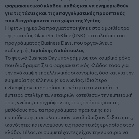
φαρμακευτικού κλάδου, καθώς και να ενημερωθούν
για τις τάσεις και τις επαγγελματικές προοπτικές
που διαγράφονται στο χώρο της Υγείας.
Η φετινή ημερίδα πραγματοποιήθηκε στο αμφιθέατρο
της εταιρίας GlaxoSmithKline (GSK), στο πλαίσιο του
προγράμματος Business Days, που οργανώνει ο
καθηγητής
Ιορδάνης Λαδόπουλος
.
Το φετινό Business Day υπογράμμισε τον κομβικό ρόλο
που διαδραματίζει ο φαρμακευτικός κλάδος τόσο για
την ανάκαμψη της ελληνικής οικονομίας, όσο και για την
ευημερία της ελληνικής κοινωνίας. Ιδιαίτερο
ενδιαφέρον παρουσίασε η ενότητα στην οποία τα
έμπειρα στελέχη των εταιριών κατέθεσαν την εμπειρική
τους γνώση, περιγράφοντας τους τρόπους και τις
μεθόδους που τα προγράμματα πρακτικής και
εκπαίδευσης που υλοποιούν, αναβαθμίζουν δεξιότητες,
ικανότητες και ενισχύουν τις προοπτικές εργασίας στον
κλάδο. Τέλος, οι συμμετέχοντες είχαν την ευκαιρία να