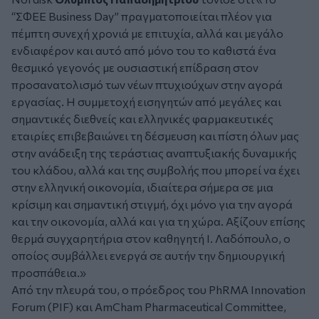
“ΣΦΕΕ Business Day” πραγματοποιείται πλέον για
πέμπτη συνεχή χρονιά με επιτυχία, αλλά και μεγάλο
ενδιαφέρον και αυτό από μόνο του το καθιστά ένα
θεσμικό γεγονός με ουσιαστική επίδραση στον
προσανατολισμό των νέων πτυχιούχων στην αγορά
εργασίας. Η συμμετοχή εισηγητών από μεγάλες και
σημαντικές διεθνείς και ελληνικές φαρμακευτικές
εταιρίες επιβεβαιώνει τη δέσμευση και πίστη όλων μας
στην ανάδειξη της τεράστιας αναπτυξιακής δυναμικής
του κλάδου, αλλά και της συμβολής που μπορεί να έχει
στην ελληνική οικονομία, ιδιαίτερα σήμερα σε μια
κρίσιμη και σημαντική στιγμή, όχι μόνο για την αγορά
και την οικονομία, αλλά και για τη χώρα. Αξίζουν επίσης
θερμά συγχαρητήρια στον καθηγητή Ι. Λαδόπουλο, ο
οποίος συμβάλλει ενεργά σε αυτήν την δημιουργική
προσπάθεια.»
Από την πλευρά του, ο πρόεδρος του PhRMA Innovation
Forum (PIF) και AmCham Pharmaceutical Committee,