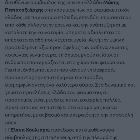
διευθύνων σύμβουλος της Janssen Ελλάδο
Μάκης
Παπαταξιάρχης
υπογράμμισε πως «ο φαρμακευτικός
κλάδος, σε παγκόσμιο επίπεδο, επενδύει περισσότερο
από κάθε άλλον στην έρευνα και την ανάπτυξη και με
καταλύτη την καινοτομία, υπηρετεί αδιάλειπτα το
υπέρτατο αγαθό που λέγεται υγεία. Αυτή την υψηλή
προστιθέμενη αξία προς όφελος των ασθενών και της
κοινωνίας γενικότερα, τη δημιουργούν οι ίδιοι οι
άνθρωποι που εργάζονται στο χώρο του φαρμάκου.
Γιατί οι άνθρωποι είναι που κάνουν τη διαφορά,
προάγοντας την επιστήμη και την πρόοδο,
διαμορφώνοντας ένα καλύτερο αύριο. Στο δυναμικό και
γεμάτο προκλήσεις κλάδο του φαρμάκου, οι
προοπτικές είναι μεγάλες και οι ευκαιρίες πολλές.
Αρκεί κάποιος να πιστέψει στο όραμά μας και να
υπηρετήσει με σεβασμό και ακεραιότητα την αποστολή
μας».
Η
Έλενα Χουλιάρα
, πρόεδρος και διευθύνουσα
σύμβουλος της AstraZeneca, από την πλευρά της