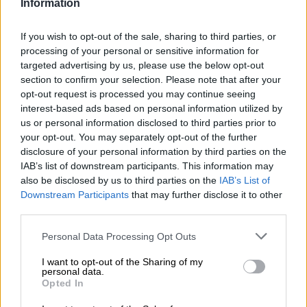
δοκιμών
Information
07.08.2026 - 13:16
If you wish to opt-out of the sale, sharing to third parties, or
Χρήστος Γεωργόπουλος – «ΕΡΡΙΚΟΣ ΝΤΥΝΑΝ»/ΚΕΝΤΡΟ
processing of your personal or sensitive information for
ΑΝΑΠΛΑΣΗ
targeted advertising by us, please use the below opt-out
section to confirm your selection. Please note that after your
07.08.2026 - 12:25
opt-out request is processed you may continue seeing
Allianz: Ισχυρές επιδόσεις στο α’ εξάμηνο του 2026 – Ο Oliver
interest-based ads based on personal information utilized by
Bäte συνδέει τα αποτελέσματα με το κλείσιμο του
us or personal information disclosed to third parties prior to
«protection gap»
your opt-out. You may separately opt-out of the further
disclosure of your personal information by third parties on the
07.08.2026 - 12:12
IAB’s list of downstream participants. This information may
Οι αισθητήρες βλέπουν καλύτερα από τον άνθρωπο. Πάντα;
also be disclosed by us to third parties on the
IAB’s List of
Downstream Participants
that may further disclose it to other
07.08.2026 - 11:01
third parties.
Generali: Αποτελέσματα Α' Εξαμήνου - Εξαιρετική ανάπτυξη
στα Λειτουργικά και Προσαρμοσμένα Καθαρά Αποτελέσματα
Personal Data Processing Opt Outs
με συμβολή από όλες τις επιχειρηματικές δραστηριότητες
I want to opt-out of the Sharing of my
personal data.
07.08.2026 - 10:28
Opted In
Ομαδικά Ασφαλιστικά προϊόντα Επαγγελματικής
Συνταξιοδότησης: Νέο πεδίο ανάπτυξης για ασφαλιστικές και