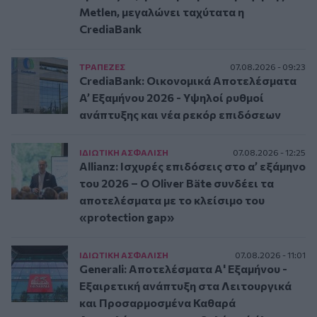
Metlen, μεγαλώνει ταχύτατα η
CrediaBank
ΤΡAΠΕΖΕΣ
07.08.2026 - 09:23
CrediaBank: Οικονομικά Αποτελέσματα
A’ Εξαμήνου 2026 - Υψηλοί ρυθμοί
ανάπτυξης και νέα ρεκόρ επιδόσεων
ΙΔΙΩΤΙΚΗ ΑΣΦAΛΙΣΗ
07.08.2026 - 12:25
Allianz: Ισχυρές επιδόσεις στο α’ εξάμηνο
του 2026 – Ο Oliver Bäte συνδέει τα
αποτελέσματα με το κλείσιμο του
«protection gap»
ΙΔΙΩΤΙΚΗ ΑΣΦAΛΙΣΗ
07.08.2026 - 11:01
Generali: Αποτελέσματα Α' Εξαμήνου -
Εξαιρετική ανάπτυξη στα Λειτουργικά
και Προσαρμοσμένα Καθαρά