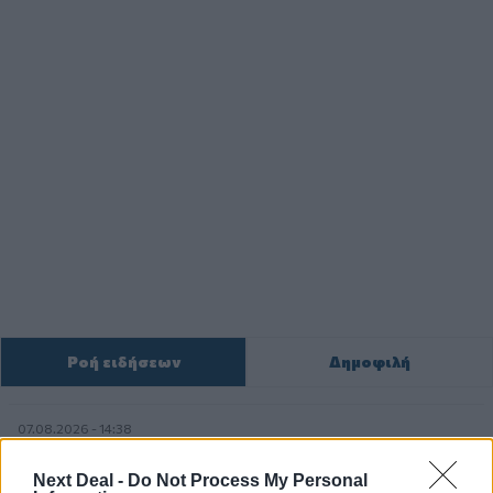
Ροή ειδήσεων
Δημοφιλή
07.08.2026 - 14:38
Θεόδωρος Τέγος (ΓΝΑ ΕΥΑΓΓΕΛΙΣΜΟΣ): Νέο παράθυρο
ελπίδας για τους ογκολογικούς ασθενείς μέσω κλινικών
Next Deal -
Do Not Process My Personal