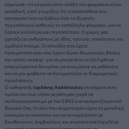
σημείωσε: «Η εργασία στον κλάδο του φαρμάκου είναι
μοναδική, γιατί γνωρίζεις ότι η προσπάθεια σου
αποσκοπεί στο να λάβουν όσο το δυνατόν
περισσότεροι ασθενείς το κατάλληλο φάρμακο, για να
ζήσουν καλύτερα και περισσότερο. Ο χώρος μας
χρειάζεται ανθρώπους με ήθος, ηγετικές ικανότητες και
ομαδικό πνεύμα. Οι σπουδές που έχετε
πραγματοποιήσει σας έχουν δώσει θεωρητικές βάσεις
και τρόπο σκέψης- για να μπορέσετε να εξελιχθείτε
επαγγελματικά θα πρέπει να συνεχίσετε να μαθαίνετε
και να μην φοβάστε να δοκιμαστείτε σε διαφορετικές
προκλήσεις».
Ο καθηγητής
Ιορδάνης Λαδόπουλος
επισήμανε στην
ομιλία του πως «ήταν μεγάλη μας χαρά να
συνδιοργανώσουμε με τον ΣΦΕΕ ένα ακόμα εξαιρετικό
Business Day. Οι νέοι που συμμετείχαν είχαν τη μοναδική
ευκαιρία να ακούσουν και να συνομιλήσουν με
διευθύνοντες συμβούλους και ανώτατα στελέχη δέκα
κορυφαίων φαρμακευτικών εταιριών και να