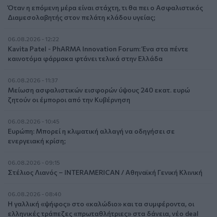
Όταν η επόμενη μέρα είναι στάχτη, τι θα πει ο Ασφαλιστικός
Διαμεσολαβητής στον πελάτη κλάδου υγείας;
06.08.2026 - 12:22
Kavita Patel - PhARMA Innovation Forum: Ένα στα πέντε
καινοτόμα φάρμακα φτάνει τελικά στην Ελλάδα
06.08.2026 - 11:37
Μείωση ασφαλιστικών εισφορών ύψους 240 εκατ. ευρώ
ζητούν οι έμποροι από την Κυβέρνηση
06.08.2026 - 10:45
Ευρώπη: Μπορεί η κλιματική αλλαγή να οδηγήσει σε
ενεργειακή κρίση;
06.08.2026 - 09:15
Στέλιος Λιανός – INTERAMERICAN / Αθηναϊκή Γενική Κλινική
06.08.2026 - 08:40
Η γαλλική «ψήφος» στο «καλώδιο» και τα συμφέροντα, οι
ελληνικές τράπεζες «πρωταθλήτριες» στα δάνεια, νέο deal