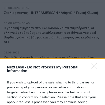
06.08.2026 - 09:15
Στέλιος Λιανός – INTERAMERICAN / Αθηναϊκή Γενική Κλινική
06.08.2026 - 08:40
Η γαλλική «ψήφος» στο «καλώδιο» και τα συμφέροντα, οι
ελληνικές τράπεζες «πρωταθλήτριες» στα δάνεια, νέο deal
Βαρδινογιάννη- Εξάρχου και ο διπλασιασμός των κερδών της
ΔΕΗ
05.08.2026
Randy Schekman, Νομπελίστας Ιατρικής: «Σε πέντε χρόνια
μπορεί να έχουμε θεραπεία που αναστέλλει την εξέλιξη του
Πάρκινσον»
Next Deal -
Do Not Process My Personal
Information
05.08.2026
Ε.Ε και παράνομη μετανάστευση: προτάσεις και δράσεις με
If you wish to opt-out of the sale, sharing to third parties, or
παρονομαστή το κοινό συμφέρον
processing of your personal or sensitive information for
targeted advertising by us, please use the below opt-out
section to confirm your selection. Please note that after your
05.08.2026
Αντώνης Βουκλαρής - «ΕΡΡΙΚΟΣ ΝΤΥΝΑΝ»
opt-out request is processed you may continue seeing