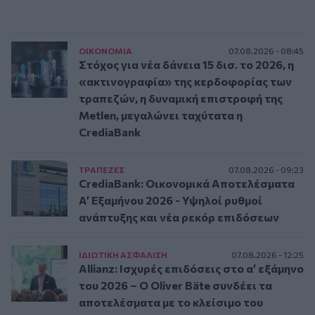
ΟΙΚΟΝΟΜΙΑ
07.08.2026 - 08:45
Στόχος για νέα δάνεια 15 δισ. το 2026, η
«ακτινογραφία» της κερδοφορίας των
τραπεζών, η δυναμική επιστροφή της
Metlen, μεγαλώνει ταχύτατα η
CrediaBank
ΤΡAΠΕΖΕΣ
07.08.2026 - 09:23
CrediaBank: Οικονομικά Αποτελέσματα
A’ Εξαμήνου 2026 - Υψηλοί ρυθμοί
ανάπτυξης και νέα ρεκόρ επιδόσεων
ΙΔΙΩΤΙΚΗ ΑΣΦAΛΙΣΗ
07.08.2026 - 12:25
Allianz: Ισχυρές επιδόσεις στο α’ εξάμηνο
του 2026 – Ο Oliver Bäte συνδέει τα
αποτελέσματα με το κλείσιμο του