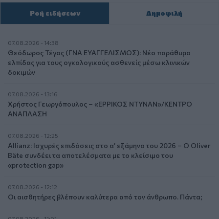
Ροή ειδήσεων
Δημοφιλή
07.08.2026 - 14:38
Θεόδωρος Τέγος (ΓΝΑ ΕΥΑΓΓΕΛΙΣΜΟΣ): Νέο παράθυρο
ελπίδας για τους ογκολογικούς ασθενείς μέσω κλινικών
δοκιμών
07.08.2026 - 13:16
Χρήστος Γεωργόπουλος – «ΕΡΡΙΚΟΣ ΝΤΥΝΑΝ»/ΚΕΝΤΡΟ
ΑΝΑΠΛΑΣΗ
07.08.2026 - 12:25
Allianz: Ισχυρές επιδόσεις στο α’ εξάμηνο του 2026 – Ο Oliver
Bäte συνδέει τα αποτελέσματα με το κλείσιμο του
«protection gap»
07.08.2026 - 12:12
Οι αισθητήρες βλέπουν καλύτερα από τον άνθρωπο. Πάντα;
07.08.2026 - 11:01