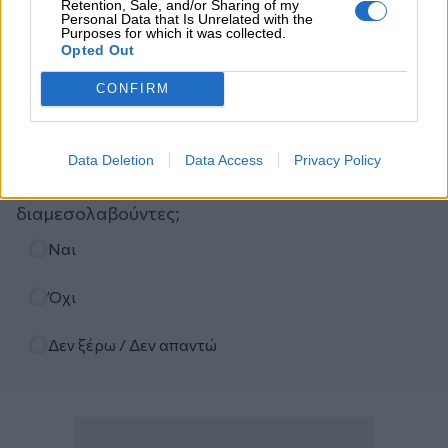
Retention, Sale, and/or Sharing of my
Personal Data that Is Unrelated with the
Purposes for which it was collected.
Opted Out
Ψηφοφορία
CONFIRM
Πιστεύετε ότι τα ασφαλιστικά σωματεία ΠΣΑΣ-
ΕΣΑΠΕ (ΠΣΣΑΣ)-ΣΕΜΑ-ΠΟΑΔ, διεκδικούν με
Data Deletion
Data Access
Privacy Policy
αποτελεσματικότητα καλές συμβάσεις με τις
ασφαλιστικές εταιρείες για τους
διαμεσολαβούντες;
Επιλογές
Ναι
Όχι
Δεν ξέρω / Δεν απαντώ