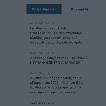
Ροή ειδήσεων
Δημοφιλή
07.08.2026 - 14:38
Θεόδωρος Τέγος (ΓΝΑ
ΕΥΑΓΓΕΛΙΣΜΟΣ): Νέο παράθυρο
ελπίδας για τους ογκολογικούς
ασθενείς μέσω κλινικών δοκιμών
07.08.2026 - 13:16
Χρήστος Γεωργόπουλος – «ΕΡΡΙΚΟΣ
ΝΤΥΝΑΝ»/ΚΕΝΤΡΟ ΑΝΑΠΛΑΣΗ
07.08.2026 - 12:25
Allianz: Ισχυρές επιδόσεις στο α’
εξάμηνο του 2026 – Ο Oliver Bäte
συνδέει τα αποτελέσματα με το
κλείσιμο του «protection gap»
07.08.2026 - 12:12