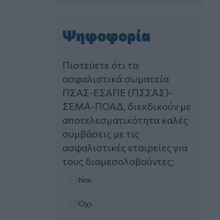
Στόχος για νέα δάνεια 15 δισ. το 2026, η
«ακτινογραφία» της κερδοφορίας των
τραπεζών, η δυναμική επιστροφή της
Ψηφοφορία
Metlen, μεγαλώνει ταχύτατα η
CrediaBank
Πιστεύετε ότι τα
06.08.2026 - 22:39
ασφαλιστικά σωματεία
10.000 φορές η διεθνής επιστημονική
κοινότητα παρέπεμψε στο έργο του –
ΠΣΑΣ-ΕΣΑΠΕ (ΠΣΣΑΣ)-
Ποιος είναι ο Έλληνας χειρουργός
ΣΕΜΑ-ΠΟΑΔ, διεκδικούν με
Χρήστος Κοντοβουνήσιος
αποτελεσματικότητα καλές
06.08.2026 - 14:55
συμβάσεις με τις
Μιχάλης Τάτσης, Insurance &
ασφαλιστικές εταιρείες για
Healthcare Analyst, διευθυντής
τους διαμεσολαβούντες;
Επιχειρηματικής Ανάπτυξης Ομίλου HHG
Επιλογές
Ναι
06.08.2026 - 13:30
Όταν η επόμενη μέρα είναι στάχτη, τι θα
πει ο Ασφαλιστικός Διαμεσολαβητής
Όχι
στον πελάτη κλάδου υγείας;