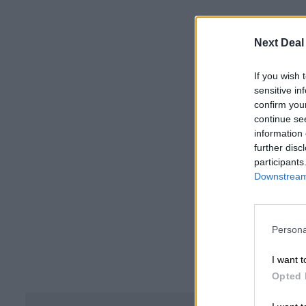
Next Deal
If you wish 
sensitive in
confirm you
continue se
information 
further disc
participants
Downstream 
Persona
I want t
Opted 