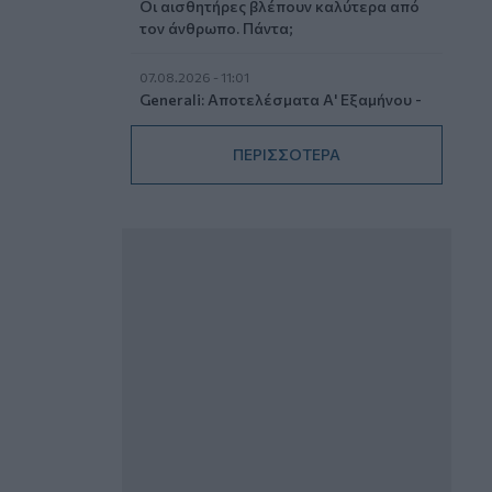
Οι αισθητήρες βλέπουν καλύτερα από
τον άνθρωπο. Πάντα;
07.08.2026 - 11:01
Generali: Αποτελέσματα Α' Εξαμήνου -
Εξαιρετική ανάπτυξη στα Λειτουργικά
και Προσαρμοσμένα Καθαρά
ΠΕΡΙΣΣΟΤΕΡΑ
Αποτελέσματα με συμβολή από όλες
τις επιχειρηματικές δραστηριότητες
07.08.2026 - 10:28
Ομαδικά Ασφαλιστικά προϊόντα
Επαγγελματικής Συνταξιοδότησης: Νέο
πεδίο ανάπτυξης για ασφαλιστικές και
ασφαλιστές
07.08.2026 - 09:23
CrediaBank: Οικονομικά Αποτελέσματα
A’ Εξαμήνου 2026 - Υψηλοί ρυθμοί
ανάπτυξης και νέα ρεκόρ επιδόσεων
07.08.2026 - 08:45