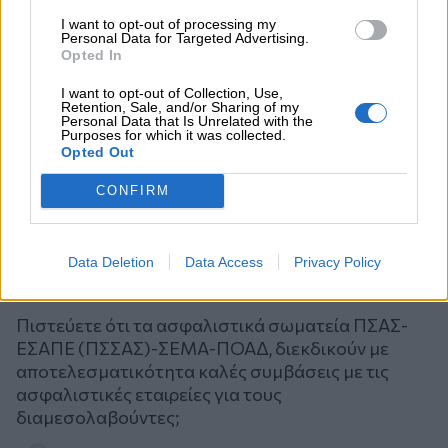
I want to opt-out of processing my
Personal Data for Targeted Advertising.
Opted In
I want to opt-out of Collection, Use,
Retention, Sale, and/or Sharing of my
Personal Data that Is Unrelated with the
Purposes for which it was collected.
Opted Out
CONFIRM
Data Deletion
Data Access
Privacy Policy
Ψηφοφορία
Πιστεύετε ότι τα ασφαλιστικά σωματεία ΠΣΑΣ-
ΕΣΑΠΕ (ΠΣΣΑΣ)-ΣΕΜΑ-ΠΟΑΔ, διεκδικούν με
αποτελεσματικότητα καλές συμβάσεις με τις
ασφαλιστικές εταιρείες για τους
διαμεσολαβούντες;
Επιλογές