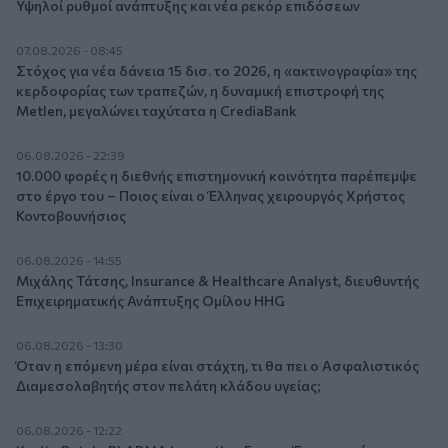
Υψηλοί ρυθμοί ανάπτυξης και νέα ρεκόρ επιδόσεων
07.08.2026 - 08:45
Στόχος για νέα δάνεια 15 δισ. το 2026, η «ακτινογραφία» της
κερδοφορίας των τραπεζών, η δυναμική επιστροφή της
Metlen, μεγαλώνει ταχύτατα η CrediaBank
06.08.2026 - 22:39
10.000 φορές η διεθνής επιστημονική κοινότητα παρέπεμψε
στο έργο του – Ποιος είναι ο Έλληνας χειρουργός Χρήστος
Κοντοβουνήσιος
06.08.2026 - 14:55
Μιχάλης Τάτσης, Insurance & Healthcare Analyst, διευθυντής
Επιχειρηματικής Ανάπτυξης Ομίλου HHG
06.08.2026 - 13:30
Όταν η επόμενη μέρα είναι στάχτη, τι θα πει ο Ασφαλιστικός
Διαμεσολαβητής στον πελάτη κλάδου υγείας;
06.08.2026 - 12:22