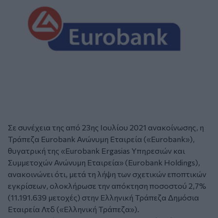
Σε συνέχεια της από 23ης Ιουλίου 2021 ανακοίνωσης, η
Τράπεζα Eurobank Ανώνυμη Εταιρεία («Eurobank»),
θυγατρική της «Eurobank Ergasias Υπηρεσιών και
Συμμετοχών Ανώνυμη Εταιρεία» (Eurobank Holdings),
ανακοινώνει ότι, μετά τη λήψη των σχετικών εποπτικών
εγκρίσεων, ολοκλήρωσε την απόκτηση ποσοστού 2,7%
(11.191.639 μετοχές) στην Ελληνική Τράπεζα Δημόσια
Εταιρεία Λτδ («Ελληνική Τράπεζα»).