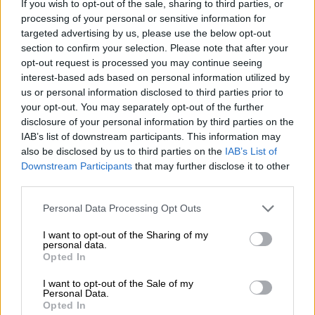
If you wish to opt-out of the sale, sharing to third parties, or
μπορεί να έχουμε θεραπεία που αναστέλλει την εξέλιξη του
processing of your personal or sensitive information for
Πάρκινσον»
targeted advertising by us, please use the below opt-out
section to confirm your selection. Please note that after your
05.08.2026 - 12:33
opt-out request is processed you may continue seeing
Ε.Ε και παράνομη μετανάστευση: προτάσεις και δράσεις με
interest-based ads based on personal information utilized by
παρονομαστή το κοινό συμφέρον
us or personal information disclosed to third parties prior to
your opt-out. You may separately opt-out of the further
05.08.2026 - 12:11
disclosure of your personal information by third parties on the
Αντώνης Βουκλαρής - «ΕΡΡΙΚΟΣ ΝΤΥΝΑΝ»
IAB’s list of downstream participants. This information may
also be disclosed by us to third parties on the
IAB’s List of
05.08.2026 - 11:30
Downstream Participants
that may further disclose it to other
Η νέα εποχή στην εκπαίδευση των ασφαλιστικών
third parties.
διαμεσολαβητών
Personal Data Processing Opt Outs
I want to opt-out of the Sharing of my
ΠΕΡΙΣΣΟΤΕΡΑ
personal data.
Opted In
I want to opt-out of the Sale of my
Personal Data.
Opted In