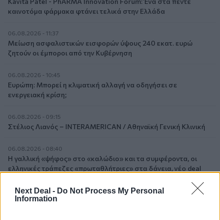
Kavita Patel - PhARMA Innovation Forum: Ένα στα πέντε
καινοτόμα φάρμακα φτάνει τελικά στην Ελλάδα
06.08.2026 - 11:37
Μείωση ασφαλιστικών εισφορών ύψους 240 εκατ. ευρώ
ζητούν οι έμποροι από την Κυβέρνηση
06.08.2026 - 10:45
Ευρώπη: Μπορεί η κλιματική αλλαγή να οδηγήσει σε
ενεργειακή κρίση;
06.08.2026 - 09:15
Στέλιος Λιανός – INTERAMERICAN / Αθηναϊκή Γενική Κλινική
06.08.2026 - 08:40
Η γαλλική «ψήφος» στο «καλώδιο» και τα συμφέροντα, οι
ελληνικές τράπεζες «πρωταθλήτριες» στα δάνεια, νέο deal
Βαρδινογιάννη- Εξάρχου και ο διπλασιασμός των κερδών της
ΔΕΗ
Next Deal -
Do Not Process My Personal
Information
05.08.2026 - 13:37
Randy Schekman, Νομπελίστας Ιατρικής: «Σε πέντε χρόνια