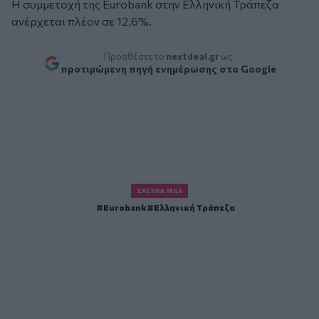
Η συμμετοχή της Eurobank στην Ελληνική Τράπεζα
ανέρχεται πλέον σε 12,6%.
Προσθέστε το
nextdeal.gr
ως
προτιμώμενη πηγή ενημέρωσης στο Google
ΣΧΕΤΙΚΆ TAGS
Eurobank
Ελληνική Τράπεζα