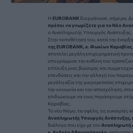
Η
EUROBANK
διοργάνωσε, σήμερα, Δι
πρέπει να γνωρίζετε για το Νέο Αν
ο Αναπληρωτής Υπουργός Ανάπτυξης, 
Στην τοποθέτηση του, κατά την έναρξη
της EUROBANK, κ. Φωκίων Καραβίας
αποτελεί μεγάλη επιχειρηματική προτ
υπογράμμισε την ευθύνη του τραπεζικ
επίτευξη μιας βιώσιμης και συμμετοχικ
επενδύσεις και την αλλαγή του παραγ
μεγάλη αξία της μικρομεσαίας επιχειρ
την κοινωνία και την απασχόληση, στε
επιδιώκουμε να τους παράσχουμε στήρι
Καραβίας.
Το νέο Νόμο, τα οφέλη, τις ευκαιρίες 
Αναπληρωτής Υπουργός Ανάπτυξης, 
διάλογο που είχε με τον
Αναπληρωτή 
κ. Ανδρέα Αθανασόπουλο
, απάντησε