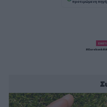
προτιμώμενη πηγή
ΣΧΕΤ
Eurobank
Α
Σ