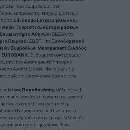
ιρήσεις που συμμετείχαν στη
θησαν εκπρόσωποι επιχειρηματικών
από το
Σύνδεσμο Επιχειρήσεων και
ηνικών Τουριστικών Επιχειρήσεων
 Επιμελητήριο Αθηνών
(ΕΒΕΑ), το
ριο Πειραιά
(ΕΒΕΠ), το Ξ
ενοδοχειακό
ιρειών Συμβούλων Management Ελλάδος
,
ς
EUROBANK
. Οι συμμετέχοντες είχαν
ικά, από τον Αναπληρωτή Υπουργό
υ νέου Αναπτυξιακού Νόμου και τις
ματισμό, τον εκσυγχρονισμό και την
, κ. Νίκος Παπαθανάσης
, δήλωσε: «Η
τα ενημέρωσης του επενδυτικού κοινού
ς που σχεδιάζει και υλοποιεί η
υξιακού Νόμου αποτελεί ένα από τα
ος την ισχυρή ανάπτυξη της ελληνικής
ωγικού μοντέλου της χώρας. Ένα