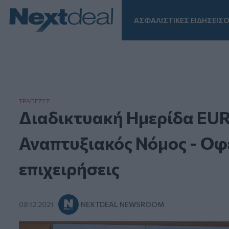
ΑΣΦΑΛΙΣΤΙΚΕΣ ΕΙΔΗΣΕΙΣ
Ο
Facebook
Instagram
LinkedIn
TikTok
X
Homepage
ΤΡAΠΕΖΕΣ
Διαδικτυακή Ημερίδα EU
Αναπτυξιακός Νόμος - Οφέ
επιχειρήσεις
08.12.2021
NEXTDEAL NEWSROOM