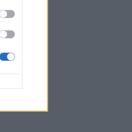
τα συμφέροντα, οι ελληνικές τράπεζες
«πρωταθλήτριες» στα δάνεια, νέο deal
Βαρδινογιάννη- Εξάρχου και ο
διπλασιασμός των κερδών της ΔΕΗ
05.08.2026 - 13:37
Randy Schekman, Νομπελίστας Ιατρικής:
«Σε πέντε χρόνια μπορεί να έχουμε
θεραπεία που αναστέλλει την εξέλιξη
του Πάρκινσον»
05.08.2026 - 12:33
Ε.Ε και παράνομη μετανάστευση:
προτάσεις και δράσεις με παρονομαστή
το κοινό συμφέρον
05.08.2026 - 12:11
Αντώνης Βουκλαρής - «ΕΡΡΙΚΟΣ
ΝΤΥΝΑΝ»
05.08.2026 - 11:30
Η νέα εποχή στην εκπαίδευση των