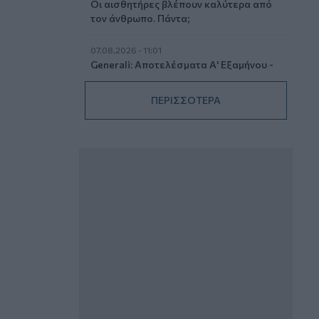
Οι αισθητήρες βλέπουν καλύτερα από
τον άνθρωπο. Πάντα;
07.08.2026 - 11:01
Generali: Αποτελέσματα Α' Εξαμήνου -
Εξαιρετική ανάπτυξη στα Λειτουργικά
και Προσαρμοσμένα Καθαρά
ΠΕΡΙΣΣΟΤΕΡΑ
Αποτελέσματα με συμβολή από όλες
τις επιχειρηματικές δραστηριότητες
07.08.2026 - 10:28
Ομαδικά Ασφαλιστικά προϊόντα
Επαγγελματικής Συνταξιοδότησης: Νέο
πεδίο ανάπτυξης για ασφαλιστικές και
ασφαλιστές
07.08.2026 - 09:23
CrediaBank: Οικονομικά Αποτελέσματα
A’ Εξαμήνου 2026 - Υψηλοί ρυθμοί
ανάπτυξης και νέα ρεκόρ επιδόσεων
07.08.2026 - 08:45