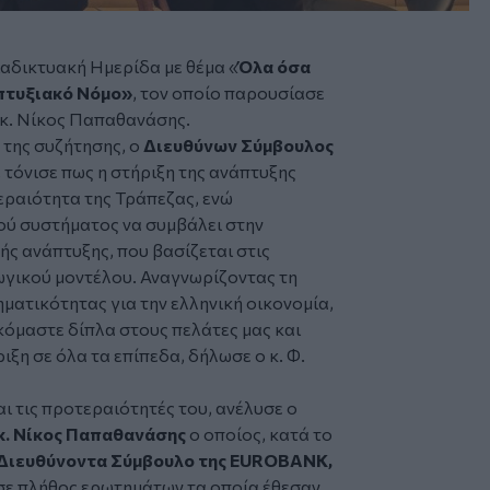
αδικτυακή Ημερίδα με θέμα «
Όλα όσα
απτυξιακό Νόμο»
, τον οποίο παρουσίασε
κ. Νίκος Παπαθανάσης.
 της συζήτησης, ο
Διευθύνων Σύμβουλος
, τόνισε πως η στήριξη της ανάπτυξης
εραιότητα της Τράπεζας, ενώ
ού συστήματος να συμβάλει στην
ής ανάπτυξης, που βασίζεται στις
ωγικού μοντέλου. Αναγνωρίζοντας τη
ηματικότητας για την ελληνική οικονομία,
κόμαστε δίπλα στους πελάτες μας και
ξη σε όλα τα επίπεδα, δήλωσε ο κ. Φ.
και τις προτεραιότητές του, ανέλυσε ο
κ. Νίκος Παπαθανάσης
ο οποίος, κατά το
Διευθύνοντα Σύμβουλο της EUROBANK,
 σε πλήθος ερωτημάτων τα οποία έθεσαν