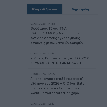
Ροή ειδήσεων
Δημοφιλή
07.08.2026 - 14:38
Θεόδωρος Τέγος (ΓΝΑ
ΕΥΑΓΓΕΛΙΣΜΟΣ): Νέο παράθυρο
ελπίδας για τους ογκολογικούς
ασθενείς μέσω κλινικών δοκιμών
07.08.2026 - 13:16
Χρήστος Γεωργόπουλος – «ΕΡΡΙΚΟΣ
ΝΤΥΝΑΝ»/ΚΕΝΤΡΟ ΑΝΑΠΛΑΣΗ
07.08.2026 - 12:25
Allianz: Ισχυρές επιδόσεις στο α’
εξάμηνο του 2026 – Ο Oliver Bäte
συνδέει τα αποτελέσματα με το
κλείσιμο του «protection gap»
07.08.2026 - 12:12