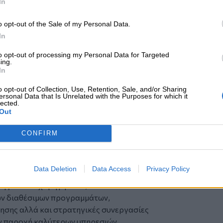
In
σμευση της να στηρίζει την ελληνική
ωτοβουλιών προδραστικής ενημέρωσης
o opt-out of the Sale of my Personal Data.
αρμόδια, έμπειρα, στελέχη της Τράπεζας.
In
ην προσπάθεια της χώρας για
οποίηση επενδύσεων του ιδιωτικού
to opt-out of processing my Personal Data for Targeted
ing.
κατά το δυνατόν καλύτερη αξιοποίηση
In
ξης των επενδύσεων, όπως ο νέος
o opt-out of Collection, Use, Retention, Sale, and/or Sharing
ωτοβουλίες καθοδήγησης των
ersonal Data that Is Unrelated with the Purposes for which it
ληλων προγραμμάτων, κάνουμε
lected.
Out
ο σχεδιασμό επενδυτικών πλάνων των
τα στάδια της υλοποίησης επενδύσεων,
CONFIRM
ικό τρόπο, να κάνουμε εφικτή την
νάπτυξης, ανεξαρτήτως ύψους
ν», δήλωσε ο κ. Α. Αθανασόπουλος.
Data Deletion
Data Access
Privacy Policy
 και μεσαίες επιχειρήσεις για να
ης των επιχορηγήσεων, τόσο του νέου
ων διαθέσιμων προγραμμάτων,
σης αλλά και στρατηγικές συνεργασίες
την παροχή καλύτερων υπηρεσιών,