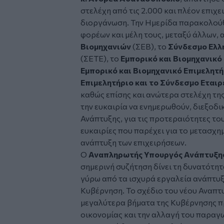
στελέχη από τις 2.000 και πλέον επιχε
διοργάνωση. Την Ημερίδα παρακολού
φορέων και μέλη τους, μεταξύ άλλων, 
Βιομηχανιών
(ΣΕΒ), το
Σύνδεσμο Ελλ
(ΣΕΤΕ), το
Εμπορικό και Βιομηχανικό
Εμπορικό και Βιομηχανικό Επιμελητή
Επιμελητήριο και το Σύνδεσμο Ετα
καθώς επίσης και ανώτερα στελέχη τη
την ευκαιρία να ενημερωθούν, διεξοδ
Ανάπτυξης, για τις προτεραιότητες το
ευκαιρίες που παρέχει για το μετασχη
ανάπτυξη των επιχειρήσεων.
Ο
Αναπληρωτής Υπουργός Ανάπτυξης
σημερινή συζήτηση δίνει τη δυνατότη
γύρω από τα ισχυρά εργαλεία ανάπτυξη
Κυβέρνηση. Το σχέδιο του νέου Αναπτ
μεγαλύτερα βήματα της Κυβέρνησης πρ
οικονομίας και την αλλαγή του παραγ