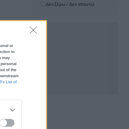
Δεν ξέρω / Δεν απαντώ
06.08.2026 - 12:22
Kavita Patel - PhARMA Innovation
Forum: Ένα στα πέντε καινοτόμα
φάρμακα φτάνει τελικά στην Ελλάδα
06.08.2026 - 11:37
Μείωση ασφαλιστικών εισφορών
sonal or
ύψους 240 εκατ. ευρώ ζητούν οι
ection to
έμποροι από την Κυβέρνηση
ou may
 personal
06.08.2026 - 10:45
out of the
Ευρώπη: Μπορεί η κλιματική αλλαγή να
 downstream
οδηγήσει σε ενεργειακή κρίση;
B’s List of
06.08.2026 - 09:15
Στέλιος Λιανός – INTERAMERICAN /
Αθηναϊκή Γενική Κλινική
06.08.2026 - 08:40
Η γαλλική «ψήφος» στο «καλώδιο» και