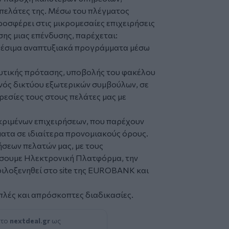
πελάτες της. Μέσω του πλέγματος
φέρει στις μικρομεσαίες επιχειρήσεις
ης μιας επένδυσης, παρέχεται:
θέσιμα αναπτυξιακά προγράμματα μέσω
δυτικής πρότασης, υποβολής του φακέλου
ενός δικτύου εξωτερικών συμβούλων, σε
ρεσίες τους στους πελάτες μας με
ριμένων επιχειρήσεων, που παρέχουν
ματα σε ιδιαίτερα προνομιακούς όρους.
ρήσεων πελατών μας, με τους
σσουμε Ηλεκτρονική Πλατφόρμα, την
 φιλοξενηθεί στο site της EUROBANK και
λές και απρόσκοπτες διαδικασίες.
 το
nextdeal.gr
ως