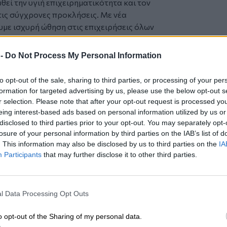
εί την υγιή επιχειρηματικότητα και τον
τις σύγχρονες προκλήσεις. Με νέα
υμε ισχυρή ώθηση στις επιχειρήσεις όλων
ήγορα και αποτελεσματικά τα επενδυτικά
ραστηριοτήτων. Ο νέος Αναπτυξιακός
 -
Do Not Process My Personal Information
 μετασχηματισμό του παραγωγικού
ς επιταγές του ψηφιακού
to opt-out of the sale, sharing to third parties, or processing of your per
ασης και των νέων τεχνολογιών. Σε
formation for targeted advertising by us, please use the below opt-out s
 των διαδικασιών, τη μείωση της
r selection. Please note that after your opt-out request is processed y
 ποσοστά του νέου Χάρτη
eing interest-based ads based on personal information utilized by us or
disclosed to third parties prior to your opt-out. You may separately opt-
ίναι πανέτοιμη για το
losure of your personal information by third parties on the IAB’s list of
Διοίκηση της EUROBANK για τη σημερινή
. This information may also be disclosed by us to third parties on the
IA
ιχειρηματικότητας βοηθά στην ισχυρή
Participants
that may further disclose it to other third parties.
λάδα.».
ς της EUROBANK και Group Chief
tail, κ. Ανδρέας Αθανασόπουλος
,
l Data Processing Opt Outs
 για την ανταπόκρισή του να απαντήσει
ικά με το νέο Αναπτυξιακό Νόμο, που
o opt-out of the Sharing of my personal data.
χές του 2022, και σημείωσε ότι η