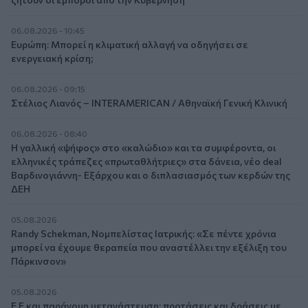
06.08.2026 - 10:45
Ευρώπη: Μπορεί η κλιματική αλλαγή να οδηγήσει σε
ενεργειακή κρίση;
06.08.2026 - 09:15
Στέλιος Λιανός – INTERAMERICAN / Αθηναϊκή Γενική Κλινική
06.08.2026 - 08:40
Η γαλλική «ψήφος» στο «καλώδιο» και τα συμφέροντα, οι
ελληνικές τράπεζες «πρωταθλήτριες» στα δάνεια, νέο deal
Βαρδινογιάννη- Εξάρχου και ο διπλασιασμός των κερδών της
ΔΕΗ
05.08.2026
Randy Schekman, Νομπελίστας Ιατρικής: «Σε πέντε χρόνια
μπορεί να έχουμε θεραπεία που αναστέλλει την εξέλιξη του
Πάρκινσον»
05.08.2026
Ε.Ε και παράνομη μετανάστευση: προτάσεις και δράσεις με