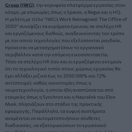
Group (IWG)
, την κορυφαία πλατφόρμα εργασίας στον
κόσμο, με επωνυμίες όπως η
Spaces
, η
Regus
και η
HQ
.
Η μελέτη με τίτλο “IWG’s Work Reimagined: The Office of
2050” συνοψίζει τα ευρήματα έρευνας σε στελέχη HR
και εργαζόμενους διεθνώς, αναδεικνύοντας τον τρόπο
με τον οποίο τεχνολογίες που εξελίσσονται ραγδαία,
πρόκειται να μετασχηματίσουν το εργασιακό
περιβάλλον κατά την επόμενη εικοσιπενταετία.
Τόσο τα στελέχη HR όσο και οι εργαζόμενοι εκτιμούν
ότι το τεχνολογικό τοπίο στους χώρους εργασίας θα
έχει αλλάξει ριζικά έως το 2050 (68% και 72%
αντίστοιχα), καθώς καινοτομίες όπως η
νευροτεχνολογία, η οποία ήδη αναπτύσσεται από
εταιρείες όπως η Synchron και η Neuralink του Elon
Musk, πλησιάζουν στο στάδιο της πρακτικής
εφαρμογής. Παράλληλα, τα ευφυή συστήματα
αναμένεται να αυτοματοποιήσουν σύνθετες
διαδικασίες, να εξατομικεύσουν το εργασιακό