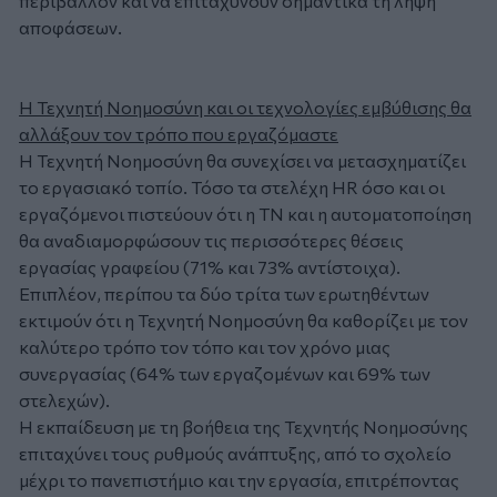
περιβάλλον και να επιταχύνουν σημαντικά τη λήψη
αποφάσεων.
Η Τεχνητή Νοημοσύνη και οι τεχνολογίες εμβύθισης θα
αλλάξουν τον τρόπο που εργαζόμαστε
Η Τεχνητή Νοημοσύνη θα συνεχίσει να μετασχηματίζει
το εργασιακό τοπίο. Τόσο τα στελέχη HR όσο και οι
εργαζόμενοι πιστεύουν ότι η TN και η αυτοματοποίηση
θα αναδιαμορφώσουν τις περισσότερες θέσεις
εργασίας γραφείου (71% και 73% αντίστοιχα).
Επιπλέον, περίπου τα δύο τρίτα των ερωτηθέντων
εκτιμούν ότι η Τεχνητή Νοημοσύνη θα καθορίζει με τον
καλύτερο τρόπο τον τόπο και τον χρόνο μιας
συνεργασίας (64% των εργαζομένων και 69% των
στελεχών).
Η εκπαίδευση με τη βοήθεια της Τεχνητής Νοημοσύνης
επιταχύνει τους ρυθμούς ανάπτυξης, από το σχολείο
μέχρι το πανεπιστήμιο και την εργασία, επιτρέποντας