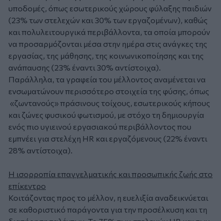
υποδομές, όπως εσωτερικούς χώρους φύλαξης παιδιών
(23% των στελεχών και 30% των εργαζομένων), καθώς
και πολυλειτουργικά περιβάλλοντα, τα οποία μπορούν
να προσαρμόζονται μέσα στην ημέρα στις ανάγκες της
εργασίας, της μάθησης, της κοινωνικοποίησης και της
ανάπαυσης (23% έναντι 30% αντίστοιχα).
Παράλληλα, τα γραφεία του μέλλοντος αναμένεται να
ενσωματώνουν περισσότερο στοιχεία της φύσης, όπως
«ζωντανούς» πράσινους τοίχους, εσωτερικούς κήπους
και ζώνες φυσικού φωτισμού, με στόχο τη δημιουργία
ενός πιο υγιεινού εργασιακού περιβάλλοντος που
εμπνέει για στελέχη HR και εργαζόμενους (22% έναντι
28% αντίστοιχα).
Η ισορροπία επαγγελματικής και προσωπικής ζωής στο
επίκεντρο
Κοιτάζοντας προς το μέλλον, η ευελιξία αναδεικνύεται
σε καθοριστικό παράγοντα για την προσέλκυση και τη