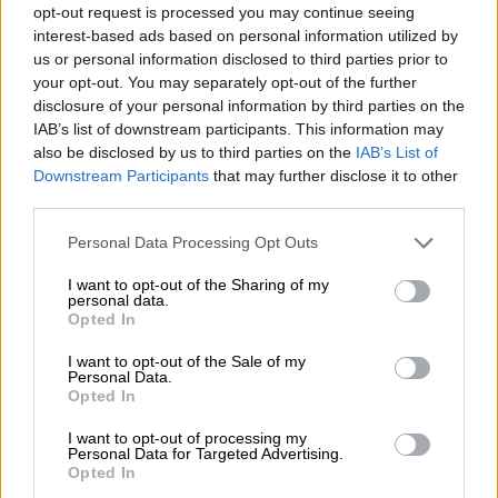
opt-out request is processed you may continue seeing
interest-based ads based on personal information utilized by
us or personal information disclosed to third parties prior to
your opt-out. You may separately opt-out of the further
disclosure of your personal information by third parties on the
IAB’s list of downstream participants. This information may
also be disclosed by us to third parties on the
IAB’s List of
ΣΧΕΤΙΚΆ TAGS
Downstream Participants
that may further disclose it to other
Νέα Έρευνα της IWG
τεχνητή νοημοσύνη
Νευροεμφυτεύματα
third parties.
εικονική πραγματικότητα
το Μέλλον της Εργασίας
Personal Data Processing Opt Outs
I want to opt-out of the Sharing of my
personal data.
Opted In
I want to opt-out of the Sale of my
Personal Data.
Opted In
I want to opt-out of processing my
Personal Data for Targeted Advertising.
Opted In