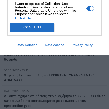
I want to opt-out of Collection, Use,
Retention, Sale, and/or Sharing of my
Personal Data that Is Unrelated with the
Purposes for which it was collected.
Opted Out
CONFIRM
Ροή ειδήσεων
Δημοφιλή
Data Deletion
Data Access
Privacy Policy
07.08.2026 - 14:38
Θεόδωρος Τέγος (ΓΝΑ ΕΥΑΓΓΕΛΙΣΜΟΣ): Νέο παράθυρο
ελπίδας για τους ογκολογικούς ασθενείς μέσω κλινικών
δοκιμών
07.08.2026 - 13:16
Χρήστος Γεωργόπουλος – «ΕΡΡΙΚΟΣ ΝΤΥΝΑΝ»/ΚΕΝΤΡΟ
ΑΝΑΠΛΑΣΗ
07.08.2026 - 12:25
Allianz: Ισχυρές επιδόσεις στο α’ εξάμηνο του 2026 – Ο Oliver
Bäte συνδέει τα αποτελέσματα με το κλείσιμο του
«protection gap»