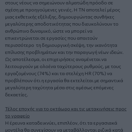
στους νέους να σημειώνουν αλματώδη πρόοδο σε
σχέση με προηγούμενες γενιές. Η TN αποτελεί μέρος
μιας εκθετικής εξέλιξης, δημιουργώντας συνθήκες
μεγαλύτερης αποδοτικότητας που διευκολύνουν το
ανθρώπινο δυναμικό, ώστε να μπορεί να
επικεντρώνεται σε εργασίες που απαιτούν
περισσότερο τη δημιουργική σκέψη, την ικανότητα
επίλυσης προβλημάτων και την παραγωγή νέων ιδεών.
Ως αποτέλεσμα, οι επιχειρήσεις αναμένεται να
λειτουργούν με ολοένα ταχύτερους ρυθμούς, με τους
εργαζομένους (74%) και τα στελέχη HR (70%) να
προβλέπουν ότι η εργασία θα εκτελείται με σημαντικά
μεγαλύτερη ταχύτητα μέσα στις αμέσως επόμενες
δεκαετίες.
Τέλος εποχής για το οκτάωρο και τις μετακινήσεις προς
το γραφείο
Η έρευνα καταδεικνύει, επιπλέον, ότι τα εργασιακά
μοντέλα θα συνεχίσουν να μεταβάλλονται ριζικά κατά