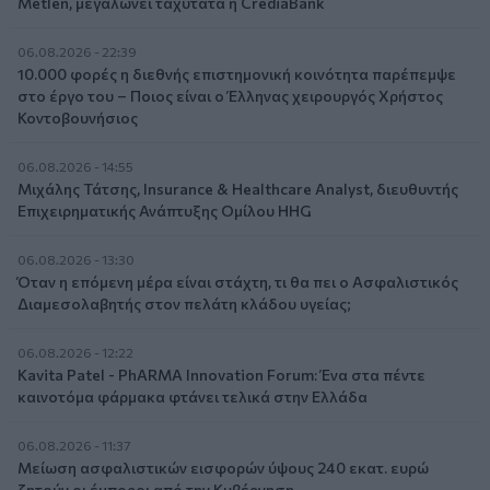
Metlen, μεγαλώνει ταχύτατα η CrediaBank
06.08.2026 - 22:39
10.000 φορές η διεθνής επιστημονική κοινότητα παρέπεμψε
στο έργο του – Ποιος είναι ο Έλληνας χειρουργός Χρήστος
Κοντοβουνήσιος
06.08.2026 - 14:55
Μιχάλης Τάτσης, Insurance & Healthcare Analyst, διευθυντής
Επιχειρηματικής Ανάπτυξης Ομίλου HHG
06.08.2026 - 13:30
Όταν η επόμενη μέρα είναι στάχτη, τι θα πει ο Ασφαλιστικός
Διαμεσολαβητής στον πελάτη κλάδου υγείας;
06.08.2026 - 12:22
Kavita Patel - PhARMA Innovation Forum: Ένα στα πέντε
καινοτόμα φάρμακα φτάνει τελικά στην Ελλάδα
06.08.2026 - 11:37
Μείωση ασφαλιστικών εισφορών ύψους 240 εκατ. ευρώ
ζητούν οι έμποροι από την Κυβέρνηση