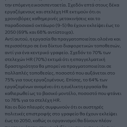
την επόμενη εικοσιπενταετία. Σχεδόν επτά στους δέκα
εργαζόμενους και στελέχη HR εκτιμούν ότι οι
χρονοβόρες καθημερινές μετακινήσεις και το
παραδοσιακό οκτάωρο (9-5) θα έχουν εκλείψει έως το
2050 (69% και 68% αντίστοιχα).
Αντί αυτού, η εργασία θα πραγματοποιείται ολοένα και
περισσότερο σε ένα δίκτυο διαφορετικών τοποθεσιών,
αντί για ένα κεντρικό γραφείο. Σχεδόν το 70% των
στελεχών HR (70%) εκτιμά ότι η επαγγελματική
δραστηριότητα θα μπορεί να πραγματοποιείται σε
πολλαπλές τοποθεσίες, ποσοστό που αυξάνεται στο
75% για τους εργαζομένους. Επίσης, το 64% των
εργαζομένων αναμένει ότι η ευέλικτη εργασία θα
καθιερωθεί ως το βασικό μοντέλο, ποσοστό που φτάνει
το 78% για τα στελέχη HR.
Και οι δύο πλευρές συμφωνούν ότι οι αυστηρές
πολιτικές επιστροφής στο γραφείο θα έχουν εκλείψει
έως το 2050, καθώς οι οργανισμοί θα δίνουν πλέον