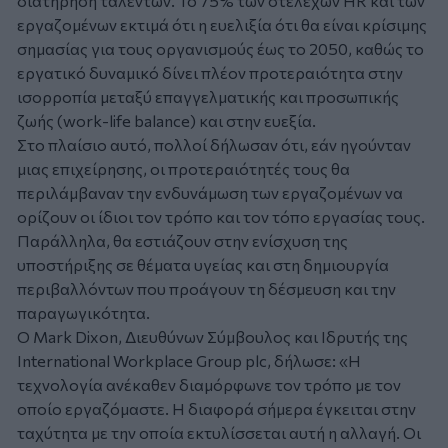
διατήρηση ταλέντων. Το 75% των στελεχών HR και των
εργαζομένων εκτιμά ότι η ευελιξία ότι θα είναι κρίσιμης
σημασίας για τους οργανισμούς έως το 2050, καθώς το
εργατικό δυναμικό δίνει πλέον προτεραιότητα στην
ισορροπία μεταξύ επαγγελματικής και προσωπικής
ζωής (work-life balance) και στην ευεξία.
Στο πλαίσιο αυτό, πολλοί δήλωσαν ότι, εάν ηγούνταν
μιας επιχείρησης, οι προτεραιότητές τους θα
περιλάμβαναν την ενδυνάμωση των εργαζομένων να
ορίζουν οι ίδιοι τον τρόπο και τον τόπο εργασίας τους.
Παράλληλα, θα εστιάζουν στην ενίσχυση της
υποστήριξης σε θέματα υγείας και στη δημιουργία
περιβαλλόντων που προάγουν τη δέσμευση και την
παραγωγικότητα.
Ο Mark Dixon, Διευθύνων Σύμβουλος και Ιδρυτής της
International Workplace Group plc, δήλωσε: «Η
τεχνολογία ανέκαθεν διαμόρφωνε τον τρόπο με τον
οποίο εργαζόμαστε. Η διαφορά σήμερα έγκειται στην
ταχύτητα με την οποία εκτυλίσσεται αυτή η αλλαγή. Οι