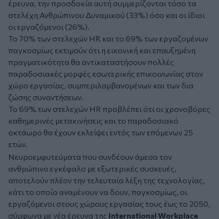
έρευνα, την προσδοκία αυτή συμμερίζονται τόσο τα
στελέχη Ανθρώπινου Δυναμικού (33%) όσο και οι ίδιοι
οι εργαζόμενοι (26%).
Το 70% των στελεχών HR και το 69% των εργαζομένων
παγκοσμίως εκτιμούν ότι η εικονική και επαυξημένη
πραγματικότητα θα αντικαταστήσουν πολλές
παραδοσιακές μορφές εσωτερικής επικοινωνίας στον
χώρο εργασίας, συμπεριλαμβανομένων και των δια
ζώσης συναντήσεων.
Το 69% των στελεχών HR προβλέπει ότι οι χρονοβόρες
καθημερινές μετακινήσεις και το παραδοσιακό
οκτάωρο θα έχουν εκλείψει εντός των επόμενων 25
ετών.
Νευροεμφυτεύματα που συνδέουν άμεσα τον
ανθρώπινο εγκέφαλο με εξωτερικές συσκευές,
αποτελούν πλέον την τελευταία λέξη της τεχνολογίας,
κάτι το οποίο αναμένουν να δουν, παγκοσμίως, οι
εργαζόμενοι στους χώρους εργασίας τους έως το 2050,
σύμφωνα με νέα έρευνα της
International Workplace