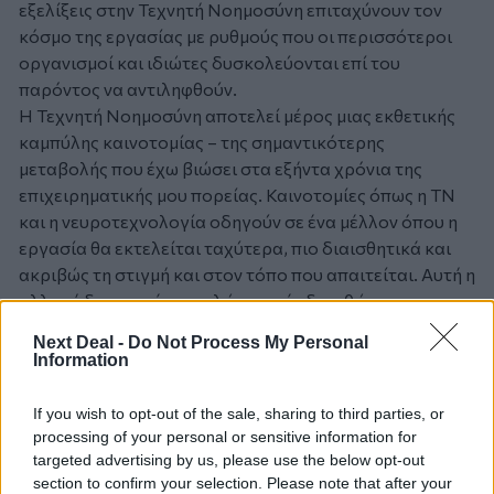
εξελίξεις στην Τεχνητή Νοημοσύνη επιταχύνουν τον
κόσμο της εργασίας με ρυθμούς που οι περισσότεροι
οργανισμοί και ιδιώτες δυσκολεύονται επί του
παρόντος να αντιληφθούν.
Η Τεχνητή Νοημοσύνη αποτελεί μέρος μιας εκθετικής
καμπύλης καινοτομίας – της σημαντικότερης
μεταβολής που έχω βιώσει στα εξήντα χρόνια της
επιχειρηματικής μου πορείας. Καινοτομίες όπως η TN
και η νευροτεχνολογία οδηγούν σε ένα μέλλον όπου η
εργασία θα εκτελείται ταχύτερα, πιο διαισθητικά και
ακριβώς τη στιγμή και στον τόπο που απαιτείται. Αυτή η
αλλαγή δεν επιφέρει απλώς μικρές διορθώσεις.
Μεταβάλλει την ίδια την ταχύτητα του επιχειρείν. Ο
Next Deal -
Do Not Process My Personal
κόσμος της εργασίας θα είναι ριζικά διαφορετικός έως
Information
το 2050».
If you wish to opt-out of the sale, sharing to third parties, or
Προσθέστε το
nextdeal.gr
ως
processing of your personal or sensitive information for
προτιμώμενη πηγή ενημέρωσης στο Google
targeted advertising by us, please use the below opt-out
section to confirm your selection. Please note that after your