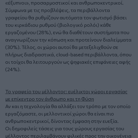
«έξυπνοι», προσαρμοστικοί και ανθρωποκεντρικοί.
Σύμφωνα με τις προβλέψεις, τα περιβάλλοντα
γραφείου θα ρυθμίζουν αυτόματα τον φωτισμό βάσει
του κιρκάδιου ρυθμού (βιολογικό ρολόι) κάθε
εργαζομένου (28%), ενώ θα διαθέτουν συστήματα που
αναγνωρίζουν την κόπωση και προτείνουν διαλείμματα
(30%). Τέλος, οι χώροι αυτοί θα μετεξελιχθούν σε
πλήρως διαδραστικά, cloud-based περιβάλλοντα, όπου
οι τοίχοι θα λειτουργούν ως ψηφιακές επιφάνειες αφής
(24%).
Το γραφείο του μέλλοντος: ευέλικτοι χώροι εργασίας
με επίκεντρο τον άνθρωπο και τη Φύση
Αν και η τεχνολογία θα αλλάξει τον τρόπο με τον οποίο
εργαζόμαστε, οι μελλοντικοί χώροι θα είναι πιο
ανθρωποκεντρικοί, δίνοντας έμφαση στην ευεξία.
Οι δημοφιλείς τάσεις για τους χώρους εργασίας του
μέλλοντος περιλαμβάνουν φιλικές προς την οικογένεια