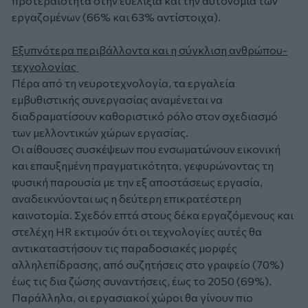
προτεραιότητα στην ευελιξία και την αυτονομία των
εργαζομένων (66% και 63% αντίστοιχα).
Εξυπνότερα περιβάλλοντα και η σύγκλιση ανθρώπου-
τεχνολογίας
Πέρα από τη νευροτεχνολογία, τα εργαλεία
εμβυθιστικής συνεργασίας αναμένεται να
διαδραματίσουν καθοριστικό ρόλο στον σχεδιασμό
των μελλοντικών χώρων εργασίας.
Οι αίθουσες συσκέψεων που ενσωματώνουν εικονική
και επαυξημένη πραγματικότητα, γεφυρώνοντας τη
φυσική παρουσία με την εξ αποστάσεως εργασία,
αναδεικνύονται ως η δεύτερη επικρατέστερη
καινοτομία. Σχεδόν επτά στους δέκα εργαζόμενους και
στελέχη HR εκτιμούν ότι οι τεχνολογίες αυτές θα
αντικαταστήσουν τις παραδοσιακές μορφές
αλληλεπίδρασης, από συζητήσεις στο γραφείο (70%)
έως τις δια ζώσης συναντήσεις, έως το 2050 (69%).
Παράλληλα, οι εργασιακοί χώροι θα γίνουν πιο