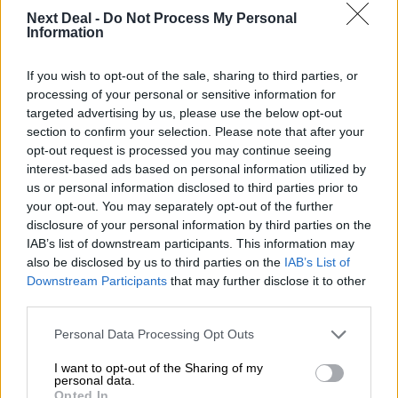
Επιχειρηματικής Ανάπτυξης Ομίλου HHG
Next Deal -
Do Not Process My Personal
Information
06.08.2026 - 13:30
Όταν η επόμενη μέρα είναι στάχτη, τι θα πει ο Ασφαλιστικός
If you wish to opt-out of the sale, sharing to third parties, or
Διαμεσολαβητής στον πελάτη κλάδου υγείας;
processing of your personal or sensitive information for
targeted advertising by us, please use the below opt-out
06.08.2026 - 12:22
section to confirm your selection. Please note that after your
Kavita Patel - PhARMA Innovation Forum: Ένα στα πέντε
opt-out request is processed you may continue seeing
καινοτόμα φάρμακα φτάνει τελικά στην Ελλάδα
interest-based ads based on personal information utilized by
us or personal information disclosed to third parties prior to
06.08.2026 - 11:37
your opt-out. You may separately opt-out of the further
Μείωση ασφαλιστικών εισφορών ύψους 240 εκατ. ευρώ
disclosure of your personal information by third parties on the
ζητούν οι έμποροι από την Κυβέρνηση
IAB’s list of downstream participants. This information may
also be disclosed by us to third parties on the
IAB’s List of
06.08.2026 - 10:45
Downstream Participants
that may further disclose it to other
Ευρώπη: Μπορεί η κλιματική αλλαγή να οδηγήσει σε
third parties.
ενεργειακή κρίση;
Personal Data Processing Opt Outs
06.08.2026 - 09:15
I want to opt-out of the Sharing of my
Στέλιος Λιανός – INTERAMERICAN / Αθηναϊκή Γενική Κλινική
personal data.
Opted In