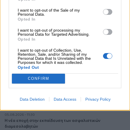
06.08.2026 - 08:40
Η γαλλική «ψήφος» στο «καλώδιο» και τα συμφέροντα, οι
I want to opt-out of the Sale of my
Personal Data.
ελληνικές τράπεζες «πρωταθλήτριες» στα δάνεια, νέο deal
Opted In
Βαρδινογιάννη- Εξάρχου και ο διπλασιασμός των κερδών της
ΔΕΗ
I want to opt-out of processing my
Personal Data for Targeted Advertising.
Opted In
05.08.2026 - 13:37
Randy Schekman, Νομπελίστας Ιατρικής: «Σε πέντε χρόνια
I want to opt-out of Collection, Use,
μπορεί να έχουμε θεραπεία που αναστέλλει την εξέλιξη του
Retention, Sale, and/or Sharing of my
Πάρκινσον»
Personal Data that Is Unrelated with the
Purposes for which it was collected.
Opted Out
05.08.2026 - 12:33
Ε.Ε και παράνομη μετανάστευση: προτάσεις και δράσεις με
CONFIRM
παρονομαστή το κοινό συμφέρον
05.08.2026 - 12:11
Data Deletion
Data Access
Privacy Policy
Αντώνης Βουκλαρής - «ΕΡΡΙΚΟΣ ΝΤΥΝΑΝ»
05.08.2026 - 11:30
Η νέα εποχή στην εκπαίδευση των ασφαλιστικών
διαμεσολαβητών