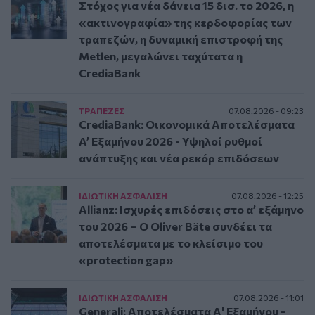
Στόχος για νέα δάνεια 15 δισ. το 2026, η
«ακτινογραφία» της κερδοφορίας των
τραπεζών, η δυναμική επιστροφή της
Metlen, μεγαλώνει ταχύτατα η
CrediaBank
ΤΡAΠΕΖΕΣ
07.08.2026 - 09:23
CrediaBank: Οικονομικά Αποτελέσματα
A’ Εξαμήνου 2026 - Υψηλοί ρυθμοί
ανάπτυξης και νέα ρεκόρ επιδόσεων
ΙΔΙΩΤΙΚΗ ΑΣΦAΛΙΣΗ
07.08.2026 - 12:25
Allianz: Ισχυρές επιδόσεις στο α’ εξάμηνο
του 2026 – Ο Oliver Bäte συνδέει τα
αποτελέσματα με το κλείσιμο του
«protection gap»
ΙΔΙΩΤΙΚΗ ΑΣΦAΛΙΣΗ
07.08.2026 - 11:01
Generali: Αποτελέσματα Α' Εξαμήνου -