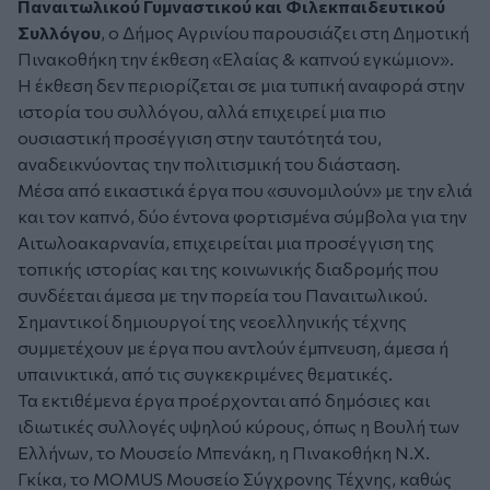
Παναιτωλικού Γυμναστικού και Φιλεκπαιδευτικού
Συλλόγου
, ο Δήμος Αγρινίου παρουσιάζει στη Δημοτική
Πινακοθήκη την έκθεση «Ελαίας & καπνού εγκώμιον».
Η έκθεση δεν περιορίζεται σε μια τυπική αναφορά στην
ιστορία του συλλόγου, αλλά επιχειρεί μια πιο
ουσιαστική προσέγγιση στην ταυτότητά του,
αναδεικνύοντας την πολιτισμική του διάσταση.
Μέσα από εικαστικά έργα που «συνομιλούν» με την ελιά
και τον καπνό, δύο έντονα φορτισμένα σύμβολα για την
Αιτωλοακαρνανία, επιχειρείται μια προσέγγιση της
τοπικής ιστορίας και της κοινωνικής διαδρομής που
συνδέεται άμεσα με την πορεία του Παναιτωλικού.
Σημαντικοί δημιουργοί της νεοελληνικής τέχνης
συμμετέχουν με έργα που αντλούν έμπνευση, άμεσα ή
υπαινικτικά, από τις συγκεκριμένες θεματικές.
Τα εκτιθέμενα έργα προέρχονται από δημόσιες και
ιδιωτικές συλλογές υψηλού κύρους, όπως η Βουλή των
Ελλήνων, το Μουσείο Μπενάκη, η Πινακοθήκη Ν.Χ.
Γκίκα, το MOMUS Μουσείο Σύγχρονης Τέχνης, καθώς