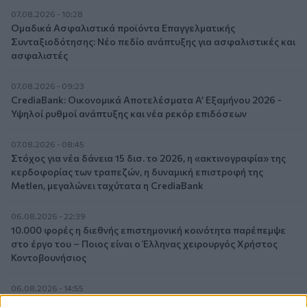
07.08.2026 - 10:28
Ομαδικά Ασφαλιστικά προϊόντα Επαγγελματικής
Συνταξιοδότησης: Νέο πεδίο ανάπτυξης για ασφαλιστικές και
ασφαλιστές
07.08.2026 - 09:23
CrediaBank: Οικονομικά Αποτελέσματα A’ Εξαμήνου 2026 -
Υψηλοί ρυθμοί ανάπτυξης και νέα ρεκόρ επιδόσεων
07.08.2026 - 08:45
Στόχος για νέα δάνεια 15 δισ. το 2026, η «ακτινογραφία» της
κερδοφορίας των τραπεζών, η δυναμική επιστροφή της
Metlen, μεγαλώνει ταχύτατα η CrediaBank
06.08.2026 - 22:39
10.000 φορές η διεθνής επιστημονική κοινότητα παρέπεμψε
στο έργο του – Ποιος είναι ο Έλληνας χειρουργός Χρήστος
Κοντοβουνήσιος
06.08.2026 - 14:55
Μιχάλης Τάτσης, Insurance & Healthcare Analyst, διευθυντής