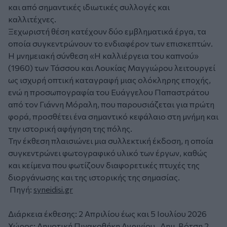
και από σημαντικές ιδιωτικές συλλογές και
καλλιτέχνες.
Ξεχωριστή θέση κατέχουν δύο εμβληματικά έργα, τα
οποία συγκεντρώνουν το ενδιαφέρον των επισκεπτών.
Η μνημειακή σύνθεση «Η καλλιέργεια του καπνού»
(1960) των Τάσσου και Λουκίας Μαγγιώρου λειτουργεί
ως ισχυρή οπτική καταγραφή μιας ολόκληρης εποχής,
ενώ η προσωπογραφία του Ευάγγελου Παπαστράτου
από τον Γιάννη Μόραλη, που παρουσιάζεται για πρώτη
φορά, προσθέτει ένα σημαντικό κεφάλαιο στη μνήμη και
την ιστορική αφήγηση της πόλης.
Την έκθεση πλαισιώνει μια συλλεκτική έκδοση, η οποία
συγκεντρώνει φωτογραφικό υλικό των έργων, καθώς
και κείμενα που φωτίζουν διαφορετικές πτυχές της
διοργάνωσης και της ιστορικής της σημασίας.
Πηγή:
syneidisi.gr
Διάρκεια έκθεσης: 2 Απριλίου έως και 5 Ιουλίου 2026
Χώρος: Δημοτική Πινακοθήκη Αγρινίου, Δημ. Βότση 2,