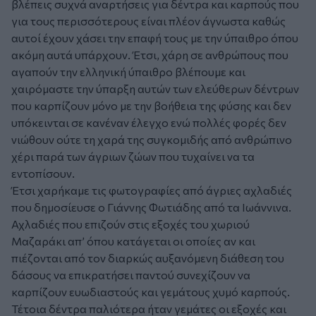
βλέπεις συχνά αναρτήσεις για δέντρα και καρπούς που
για τους περισσότερους είναι πλέον άγνωστα καθώς
αυτοί έχουν χάσει την επαφή τους με την ύπαιθρο όπου
ακόμη αυτά υπάρχουν. Έτσι, χάρη σε ανθρώπους που
αγαπούν την ελληνική ύπαιθρο βλέπουμε και
χαιρόμαστε την ύπαρξη αυτών των ελεύθερων δέντρων
που καρπίζουν μόνο με την βοήθεια της φύσης και δεν
υπόκεινται σε κανέναν έλεγχο ενώ πολλές φορές δεν
νιώθουν ούτε τη χαρά της συγκομιδής από ανθρώπινο
χέρι παρά των άγριων ζώων που τυχαίνει να τα
εντοπίσουν.
Έτσι χαρήκαμε τις φωτογραφίες από άγριες αχλαδιές
που δημοσίευσε ο Γιάννης Φωτιάδης από τα Ιωάννινα.
Αχλαδιές που επιζούν στις εξοχές του χωριού
Μαζαράκι απ’ όπου κατάγεται οι οποίες αν και
πιέζονται από τον διαρκώς αυξανόμενη διάθεση του
δάσους να επικρατήσει παντού συνεχίζουν να
καρπίζουν ευωδιαστούς και γεμάτους χυμό καρπούς.
Τέτοια δέντρα παλιότερα ήταν γεμάτες οι εξοχές και