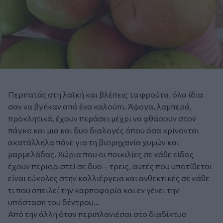
Περπατάς στη λαϊκή και βλέπεις τα φρούτα, όλα ίδια
σαν να βγήκαν από ένα καλούπι. Άψογα, λαμπερά,
προκλητικά, έχουν περάσει μέχρι να φθάσουν στον
πάγκο και μια και δυο διαλογές όπου όσα κρίνονται
ακατάλληλα πάνε για τη βιομηχανία χυμών και
μαρμελάδας. Χώρια που οι ποικιλίες σε κάθε είδος
έχουν περιοριστεί σε δυο – τρεις, αυτές που υποτίθεται
είναι εύκολες στην καλλιέργεια και ανθεκτικές σε κάθε
τι που απειλεί την καρποφορία και εν γένει την
υπόσταση του δέντρου…
Από την άλλη όταν περιπλανιέσαι στο διαδίκτυο