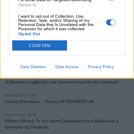
Opted In
ασφαλισμένους της από τις πυρκαγιές
I want to opt-out of Collection, Use,
04.08.2026 - 12:40
Retention, Sale, and/or Sharing of my
Personal Data that Is Unrelated with the
Τράπεζα Κύπρου: Ενισχυμένες κατά 31% οι ασφαλιστικές
Purposes for which it was collected.
υπηρεσίες - Κέρδη €252 εκατ. (+7%) και ROTE 18.8% στο
Opted Out
εξάμηνο
CONFIRM
04.08.2026 - 11:49
Σπύρος Γεωργαράς - «ΥΓΕΙΑ» / Ερευνητικό και Θεραπευτικό
Ινστιτούτο ΟΦΘΑΛΜΟΣ
Data Deletion
Data Access
Privacy Policy
04.08.2026 - 11:46
10 βασικές συμβουλές για προστασία μετά από πυρκαγιά
04.08.2026 - 11:26
Γιάννης Καντώρος – Όμιλος INTERAMERICAN
04.08.2026 - 10:14
Allianz-Εθνική: Το νέο τραπεζοασφαλιστικό δίδυμο και η
εμπειρία της Τουρκίας