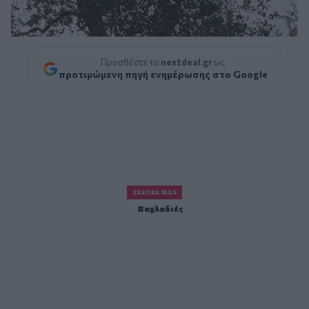
Προσθέστε το
nextdeal.gr
ως
προτιμώμενη πηγή ενημέρωσης στο Google
ΣΧΕΤΙΚΆ TAGS
αχλαδιές