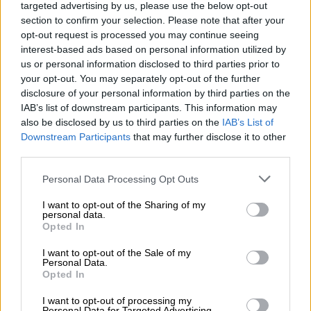
targeted advertising by us, please use the below opt-out
05.08.2026 - 10:19
section to confirm your selection. Please note that after your
WWF: Περισσότερα από 180.000 στρέμματα καμένων
opt-out request is processed you may continue seeing
δασικών εκτάσεων στην Ελλάδα σε λίγες μόλις μέρες
interest-based ads based on personal information utilized by
us or personal information disclosed to third parties prior to
05.08.2026 - 09:45
your opt-out. You may separately opt-out of the further
Η Ελλάδα που αντιστέκεται και επιμένει να μην ασφαλίζεται!
disclosure of your personal information by third parties on the
IAB’s list of downstream participants. This information may
05.08.2026 - 09:20
also be disclosed by us to third parties on the
IAB’s List of
Καλοκαιρινό ταξίδι: Οι 8 συμβουλές που αξίζει να δώσει κάθε
Downstream Participants
that may further disclose it to other
ασφαλιστής στους πελάτες του
third parties.
05.08.2026 - 08:51
Personal Data Processing Opt Outs
Το εκλογικό «καμπανάκι» της Goldman Sachs, η ισχυρή
I want to opt-out of the Sharing of my
πιστωτική επέκταση των ελληνικών τραπεζών, το «πάρτι»
personal data.
στις αγορές, οι «κρυμμένες» αξίες της ΓΕΚ ΤΕΡΝΑ
Opted In
05.08.2026 - 08:37
I want to opt-out of the Sale of my
Personal Data.
Ιωάννης Μπολέτης – ΩΝΑΣΕΙΟ
Opted In
04.08.2026 - 15:33
I want to opt-out of processing my
ERGO Hellas: Μέτρα στήριξης για τους πληγέντες
Personal Data for Targeted Advertising.