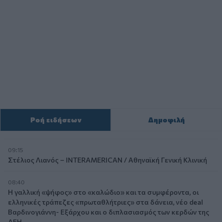
Ροή ειδήσεων
Δημοφιλή
09:15
Στέλιος Λιανός – INTERAMERICAN / Αθηναϊκή Γενική Κλινική
08:40
Η γαλλική «ψήφος» στο «καλώδιο» και τα συμφέροντα, οι
ελληνικές τράπεζες «πρωταθλήτριες» στα δάνεια, νέο deal
Βαρδινογιάννη- Εξάρχου και ο διπλασιασμός των κερδών της
ΔΕΗ