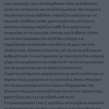
τους καρπούς τους απολάμβαναν τόσο οι άνθρωποι
αλλά και τα πουλιά και τα άλλα ζωντανά. Με ελάχιστη
περιποίηση ή και καθόλου, κάρπιζαν ανάλογα με τις
καιρικές συνθήκες κάθε χρόνο (κάποια για λόγους
αυτοσυντήρησης κάρπιζαν κάθε δυο χρόνια) και
μπορούσε να τα τρυγήσει όποιος προλάβαινε ή ήταν
κοντά στα χωράφια του αλλά δεν υπήρχε και
παρεξήγηση να απλώσει και άλλος τα χέρι του στα
κλαδιά τους. Κάποιες ποικιλίες απ’ αυτά τα μάζευαν οι
άνθρωποι και τα συντηρούσαν με προσοχή στα υπόγεια
μέχρι να ωριμάσουν ενώ τα ψιλά απ’ αυτά τα προόριζαν
για τα γουρούνια και τα άλλα ζωντανά τους.
Τώρα που ελάχιστοι ασχολούνται με αυτά τα δέντρα, οι
καρποί τους χορταίνουν τις αρκούδες όπου υπάρχουν
και τα αγριογούρουνα που έχουν πλημμυρίσει την
ηπειρωτική χώρα και αυτά είναι που με τον τρόπο τους,
φροντίζουν και για την εξάπλωσή τους!
Στη φωτογραφία 1 και 2, αχλάδια τα λεγόμενα καμπάνες
με εξαιρετική γεύση που ωριμάζουν τον Οκτώβριο και