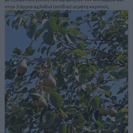
στην 3 άγρια αχλαδιά (απίδια) γεμάτη καρπούς.