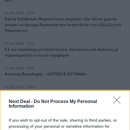
05.08.2026 - 13:37
Randy Schekman, Νομπελίστας Ιατρικής: «Σε πέντε χρόνια
μπορεί να έχουμε θεραπεία που αναστέλλει την εξέλιξη του
Πάρκινσον»
05.08.2026 - 12:33
Ε.Ε και παράνομη μετανάστευση: προτάσεις και δράσεις με
παρονομαστή το κοινό συμφέρον
05.08.2026 - 12:11
Αντώνης Βουκλαρής - «ΕΡΡΙΚΟΣ ΝΤΥΝΑΝ»
05.08.2026 - 11:30
Η νέα εποχή στην εκπαίδευση των ασφαλιστικών
διαμεσολαβητών
Next Deal -
Do Not Process My Personal
Information
05.08.2026 - 10:50
Ξεκινούν οι αιτήσεις στο vouchers.gov.gr για το Πρόγραμμα
If you wish to opt-out of the sale, sharing to third parties, or
«Τουρισμός για όλους 2026-2027»
processing of your personal or sensitive information for