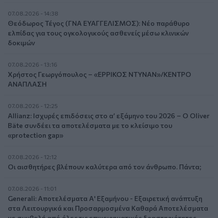
07.08.2026 - 14:38
Θεόδωρος Τέγος (ΓΝΑ ΕΥΑΓΓΕΛΙΣΜΟΣ): Νέο παράθυρο
ελπίδας για τους ογκολογικούς ασθενείς μέσω κλινικών
δοκιμών
07.08.2026 - 13:16
Χρήστος Γεωργόπουλος – «ΕΡΡΙΚΟΣ ΝΤΥΝΑΝ»/ΚΕΝΤΡΟ
ΑΝΑΠΛΑΣΗ
07.08.2026 - 12:25
Allianz: Ισχυρές επιδόσεις στο α’ εξάμηνο του 2026 – Ο Oliver
Bäte συνδέει τα αποτελέσματα με το κλείσιμο του
«protection gap»
07.08.2026 - 12:12
Οι αισθητήρες βλέπουν καλύτερα από τον άνθρωπο. Πάντα;
07.08.2026 - 11:01
Generali: Αποτελέσματα Α' Εξαμήνου - Εξαιρετική ανάπτυξη
στα Λειτουργικά και Προσαρμοσμένα Καθαρά Αποτελέσματα
με συμβολή από όλες τις επιχειρηματικές δραστηριότητες