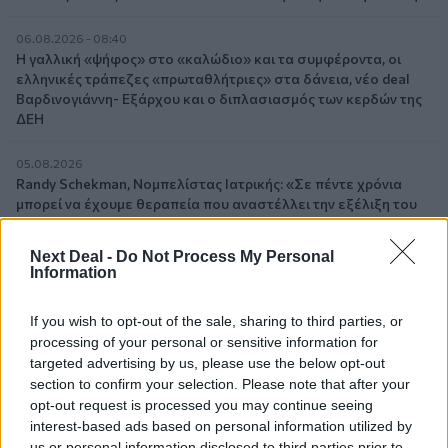
06.08.2026 - 08:40
Η γαλλική «ψήφος» στο «καλώδιο» και τα συμφέροντα, οι
ελληνικές τράπεζες «πρωταθλήτριες» στα δάνεια, νέο deal
Βαρδινογιάννη- Εξάρχου και ο διπλασιασμός των κερδών της
ΔΕΗ
05.08.2026
Randy Schekman, Νομπελίστας Ιατρικής: «Σε πέντε χρόνια
μπορεί να έχουμε θεραπεία που αναστέλλει την εξέλιξη του
Πάρκινσον»
Next Deal -
Do Not Process My Personal
05.08.2026
Information
Ε.Ε και παράνομη μετανάστευση: προτάσεις και δράσεις με
παρονομαστή το κοινό συμφέρον
If you wish to opt-out of the sale, sharing to third parties, or
processing of your personal or sensitive information for
05.08.2026
targeted advertising by us, please use the below opt-out
Αντώνης Βουκλαρής - «ΕΡΡΙΚΟΣ ΝΤΥΝΑΝ»
section to confirm your selection. Please note that after your
opt-out request is processed you may continue seeing
05.08.2026
interest-based ads based on personal information utilized by
Η νέα εποχή στην εκπαίδευση των ασφαλιστικών
us or personal information disclosed to third parties prior to