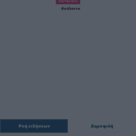
ΣΧΕΤΙΚΆ TAGS
κάλαντα
Ροή ειδήσεων
Δημοφιλή