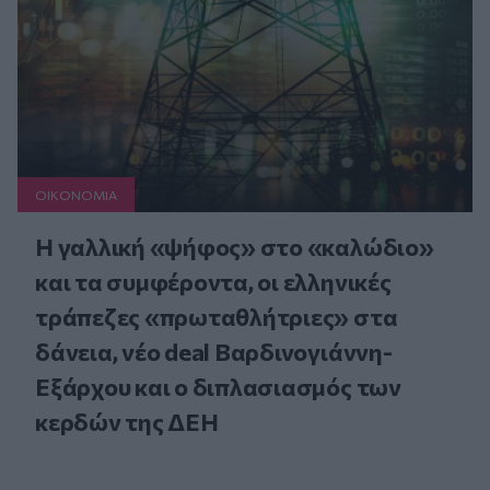
ΟΙΚΟΝΟΜΙΑ
Η γαλλική «ψήφος» στο «καλώδιο»
και τα συμφέροντα, οι ελληνικές
τράπεζες «πρωταθλήτριες» στα
δάνεια, νέο deal Βαρδινογιάννη-
Εξάρχου και ο διπλασιασμός των
κερδών της ΔΕΗ