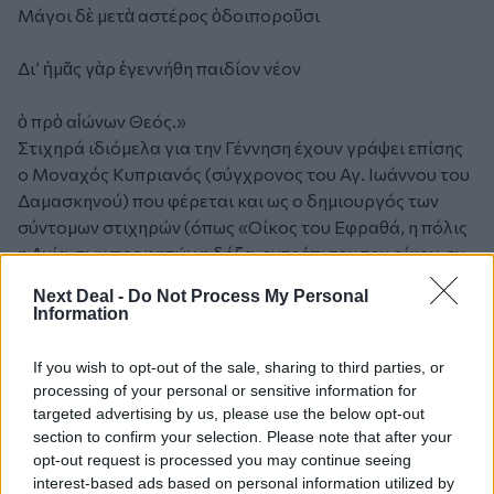
Μάγοι δὲ μετὰ αστέρος ὁδοιποροῦσι
Δι’ ἡμᾶς γὰρ ἐγεννήθη παιδίον νέον
ὁ πρὸ αἰώνων Θεός.»
Στιχηρά ιδιόμελα για την Γέννηση έχουν γράψει επίσης
ο Μοναχός Κυπριανός (σύγχρονος του Αγ. Ιωάννου του
Δαμασκηνού) που φέρεται και ως ο δημιουργός των
σύντομων στιχηρών (όπως «Οίκος του Εφραθά, η πόλις
η Αγία, των προφητών η δόξα, ευτρέπισον τον οίκον, εν
ω το θείον τίκτεται»), ο Ανατόλιος Στουδίτης (ίδιας
Next Deal -
Do Not Process My Personal
εποχής) στον οποίο αποδίδονται τα απόστιχα της
Information
κυριώνυμης ημέρας και το μεθεόρτιο δοξαστικό: «Αίμα
και πυρ και ατμίδα καπνού ...», ο Ανδρέας ο Πηρός ή
If you wish to opt-out of the sale, sharing to third parties, or
Τυφλός (8ος αι.): «Χριστού τα γενέθλια πιστώς
processing of your personal or sensitive information for
προεορτάσωμεν...», ο Βυζάντιος ή Βύζας : «Φάτνη δε
targeted advertising by us, please use the below opt-out
section to confirm your selection. Please note that after your
υπεδέχου τον τω λόγω λύσαντα της αλόγου πράξεως
opt-out request is processed you may continue seeing
ημάς τους γηγενείς ...» κ.ά.
interest-based ads based on personal information utilized by
Από τους υμνογράφους της εορτής γνωστοί είναι οι