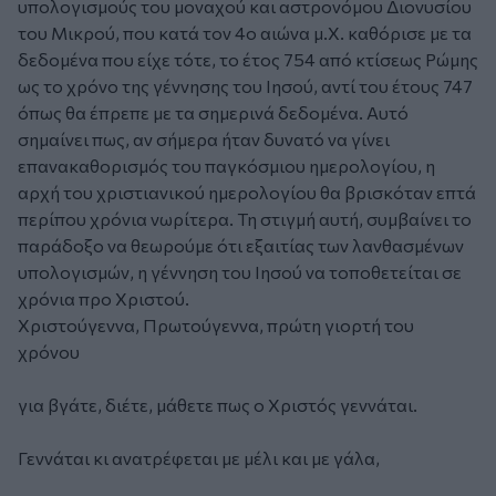
υπολογισμούς του μοναχού και αστρονόμου Διονυσίου
του Μικρού, που κατά τον 4ο αιώνα μ.Χ. καθόρισε με τα
δεδομένα που είχε τότε, το έτος 754 από κτίσεως Ρώμης
ως το χρόνο της γέννησης του Ιησού, αντί του έτους 747
όπως θα έπρεπε με τα σημερινά δεδομένα. Αυτό
σημαίνει πως, αν σήμερα ήταν δυνατό να γίνει
επανακαθορισμός του παγκόσμιου ημερολογίου, η
αρχή του χριστιανικού ημερολογίου θα βρισκόταν επτά
περίπου χρόνια νωρίτερα. Τη στιγμή αυτή, συμβαίνει το
παράδοξο να θεωρούμε ότι εξαιτίας των λανθασμένων
υπολογισμών, η γέννηση του Ιησού να τοποθετείται σε
χρόνια προ Χριστού.
Χριστούγεννα, Πρωτούγεννα, πρώτη γιορτή του
χρόνου
για βγάτε, διέτε, μάθετε πως ο Χριστός γεννάται.
Γεννάται κι ανατρέφεται με μέλι και με γάλα,