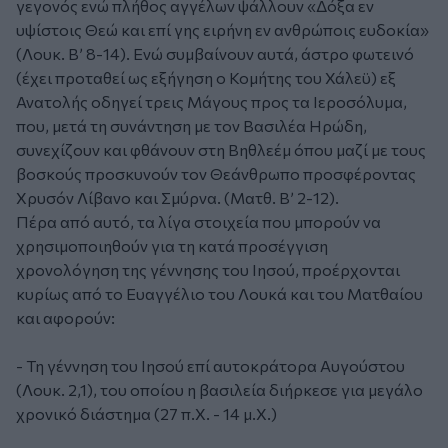
γεγονός ενώ πλήθος αγγέλων ψάλλουν «Δόξα εν
υψίστοις Θεώ και επί γης ειρήνη εν ανθρώποις ευδοκία»
(Λουκ. Β’ 8-14). Ενώ συμβαίνουν αυτά, άστρο φωτεινό
(έχει προταθεί ως εξήγηση ο Κομήτης του Χάλεϋ) εξ
Ανατολής οδηγεί τρεις Μάγους προς τα Ιεροσόλυμα,
που, μετά τη συνάντηση με τον Βασιλέα Ηρώδη,
συνεχίζουν και φθάνουν στη Βηθλεέμ όπου μαζί με τους
βοσκούς προσκυνούν τον Θεάνθρωπο προσφέροντας
Χρυσόν Λίβανο και Σμύρνα. (Ματθ. Β’ 2-12).
Πέρα από αυτό, τα λίγα στοιχεία που μπορούν να
χρησιμοποιηθούν για τη κατά προσέγγιση
χρονολόγηση της γέννησης του Ιησού, προέρχονται
κυρίως από το Ευαγγέλιο του Λουκά και του Ματθαίου
και αφορούν:
- Τη γέννηση του Ιησού επί αυτοκράτορα Αυγούστου
(Λουκ. 2,1), του οποίου η βασιλεία διήρκεσε για μεγάλο
χρονικό διάστημα (27 π.Χ. - 14 μ.Χ.)