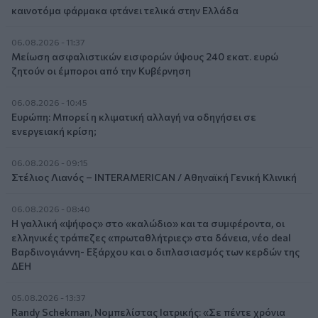
καινοτόμα φάρμακα φτάνει τελικά στην Ελλάδα
06.08.2026 - 11:37
Μείωση ασφαλιστικών εισφορών ύψους 240 εκατ. ευρώ
ζητούν οι έμποροι από την Κυβέρνηση
06.08.2026 - 10:45
Ευρώπη: Μπορεί η κλιματική αλλαγή να οδηγήσει σε
ενεργειακή κρίση;
06.08.2026 - 09:15
Στέλιος Λιανός – INTERAMERICAN / Αθηναϊκή Γενική Κλινική
06.08.2026 - 08:40
Η γαλλική «ψήφος» στο «καλώδιο» και τα συμφέροντα, οι
ελληνικές τράπεζες «πρωταθλήτριες» στα δάνεια, νέο deal
Βαρδινογιάννη- Εξάρχου και ο διπλασιασμός των κερδών της
ΔΕΗ
05.08.2026 - 13:37
Randy Schekman, Νομπελίστας Ιατρικής: «Σε πέντε χρόνια