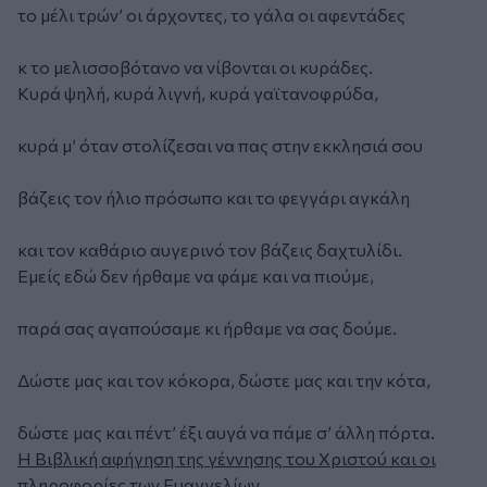
το μέλι τρών’ οι άρχοντες, το γάλα οι αφεντάδες
κ το μελισσοβότανο να νίβονται οι κυράδες.
Κυρά ψηλή, κυρά λιγνή, κυρά γαϊτανοφρύδα,
κυρά μ’ όταν στολίζεσαι να πας στην εκκλησιά σου
βάζεις τον ήλιο πρόσωπο και το φεγγάρι αγκάλη
και τον καθάριο αυγερινό τον βάζεις δαχτυλίδι.
Εμείς εδώ δεν ήρθαμε να φάμε και να πιούμε,
παρά σας αγαπούσαμε κι ήρθαμε να σας δούμε.
Δώστε μας και τον κόκορα, δώστε μας και την κότα,
δώστε μας και πέντ’ έξι αυγά να πάμε σ’ άλλη πόρτα.
Η Βιβλική αφήγηση της γέννησης του Χριστού και οι
πληροφορίες των Ευαγγελίων