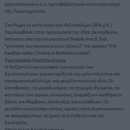
χαρτοπαίγνια κ.ο.κ.) μεταβιβάστηκαν στον εορτασμό
τής Πρωτοχρονιάς.
Στη Ρώμη το καλεντάρι των Φιλοκαλίων (354 μ.Χ.)
περιλαμβάνει στην ημερομηνία της 25ης Δεκεμβρίου,
απέναντι από την παγανιστική Natalis invicti, δηλ.
"γέννηση του ακατανίκητου (ήλιου)", την φράση "VIII
kaalitan nattis Christus in Bethleem Iudea".
Υμνογραφία Χριστουγέννων
Η Βυζαντινή υμνογραφία των εορτών των
Χριστουγέννων χαρακτηρίζεται όχι μόνο πλούσια και
πανηγυρική αλλά έχει και μεγάλη ποιητική αξία. Οι
καταβασίες, τα μεγαλυνάρια, τα στιχηρά ιδιόμελα, τα
κοντάκια των ύμνων, οι κανόνες εκφράζουν αισθήματα
δέους και θάμβους, κατάνυξης και ευλάβειας. Οι
μεγάλοι υμνογράφοι στους ύμνους τους συμπυκνώνουν
σε απαράμιλλους στίχους όλη τη θεολογία της
Εκκλησίας.
Απολυτίκιο Χριστουγέννων