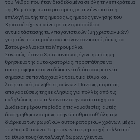
του Μίθρα που ήταν διαδεδομένα σε όλη την επικράτεια
της Ρωμαϊκής αυτοκρατορίας με την έννοια ότι η
επιλογή αυτής της ημέρας ως ημέρας γέννησης του
Χριστού είχε να κάνει με την προσπάθεια
αντικατάστασης των παγανιστικών (μη χριστιανικών)
γιορτών που τηρούνταν εκείνον τον καιρό, όπως τα
Σατουρνάλια και τα Μπρουμάλια.
Συνεπώς, όταν ο Χριστιανισμός έγινε η επίσημη
θρησκεία της αυτοκρατορίας, προσπάθησε να
απορροφήσει και να δώσει νέα διάσταση και νέα
σημασία σε πανάρχαια λατρευτικά έθιμα και
λατρευτικές συνήθειες αιώνων. Πάντως, παρά τις
απαγορεύσεις της εκκλησίας για πολλές από τις
εκδηλώσεις που τελούνταν στην αντίστοιχη του
Δωδεκαημέρου περίοδο ή τις νομοθεσίες, αυτές
διατηρήθηκαν κυρίως στην ύπαιθρο καθ' όλη την
διάρκεια των ρωμαϊκών αυτοκρατορικών χρόνων, μέχρι
τον 5ο μ.Χ. αιώνα. Σε μεταγενέστερη εποχή πολλά από
τα έθιμα τους (ανταλλαγή δώρων, γλέντια,