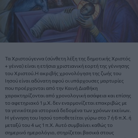
Τα Χριστούγεννα (σύνθετη λέξη της δημοτικής Χριστός
+ γέννα) είναι η ετήσια χριστιανική εορτή της γέννησης
του Χριστού.Η ακριβής χρονολόγηση της ζωής του
Ιησού είναι αδύνατη αφού οι υπάρχουσες μαρτυρίες
που προέρχονται από την Καινή Διαθήκη
χαρακτηρίζονται από χρονολογική ασάφεια και επίσης
το αφετηριακό 1 μ.Χ. δεν εναρμονίζεται επακριβώς με
τα γενικότερα ιστορικά δεδομένα των χρόνων εκείνων.
Η γέννηση του Ιησού τοποθετείται γύρω στο 7 ή 6 π.Χ. ή
μεταξύ του 4 ως 1 π.Χ. Αυτό συμβαίνει καθώς το
σημερινό ημερολόγιο, στηρίζεται βασικά στους