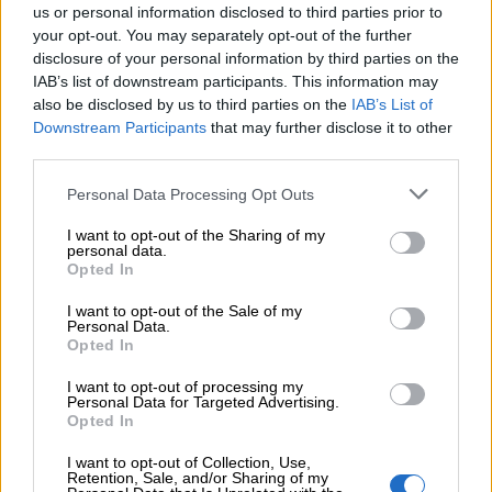
us or personal information disclosed to third parties prior to
Ιωάννης ο Μοναχός, ο γνωστός Κοσμάς ο Μαϊουμά ο
your opt-out. You may separately opt-out of the further
μελωδός: «Χριστός γεννάται δοξάσατε, Χριστόν εξ
disclosure of your personal information by third parties on the
Ουρανού απαντήσατε ...», ο Ανδρέας Κρήτης, η Κασσία,
IAB’s list of downstream participants. This information may
ποιήτρια του δοξαστικού ιδιόμελου του Εσπερινού
also be disclosed by us to third parties on the
IAB’s List of
Downstream Participants
that may further disclose it to other
«Αυγούστου μοναρχήσαντος επί της γης ...» κ.ά.
third parties.
Ἄγγελοι μετὰ ποιμένων δοξολογοῦσι
Personal Data Processing Opt Outs
Μάγοι δὲ μετὰ αστέρος ὁδοιποροῦσι
I want to opt-out of the Sharing of my
personal data.
Opted In
Δι’ ἡμᾶς γὰρ ἐγεννήθη παιδίον νέον
I want to opt-out of the Sale of my
Personal Data.
ὁ πρὸ αἰώνων Θεός.»
Opted In
I want to opt-out of processing my
Personal Data for Targeted Advertising.
Opted In
Προσθέστε το
nextdeal.gr
ως
προτιμώμενη πηγή ενημέρωσης στο Google
I want to opt-out of Collection, Use,
Retention, Sale, and/or Sharing of my