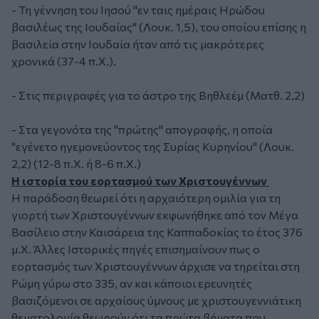
- Τη γέννηση του Ιησού "εν ταις ημέραις Ηρώδου
βασιλέως της Ιουδαίας" (Λουκ. 1,5), του οποίου επίσης η
βασιλεία στην Ιουδαία ήταν από τις μακρότερες
χρονικά (37-4 π.Χ.).
- Στις περιγραφές για το άστρο της Βηθλεέμ (Ματθ. 2,2)
- Στα γεγονότα της "πρώτης" απογραφής, η οποία
"εγένετο ηγεμονεύοντος της Συρίας Κυρηνίου" (Λουκ.
2,2) (12-8 π.Χ. ή 8-6 π.Χ.)
Η ιστορία του εορτασμού των Χριστουγέννων
Η παράδοση θεωρεί ότι η αρχαιότερη ομιλία για τη
γιορτή των Χριστουγέννων εκφωνήθηκε από τον Μέγα
Βασίλειο στην Καισάρεια της Καππαδοκίας το έτος 376
μ.Χ. Άλλες Ιστορικές πηγές επισημαίνουν πως ο
εορτασμός των Χριστουγέννων άρχισε να τηρείται στη
Ρώμη γύρω στο 335, αν και κάποιοι ερευνητές
βασιζόμενοι σε αρχαίους ύμνους με χριστουγεννιάτικη
θεματολογία θεωρούν ότι τα πρώτα βήματα που