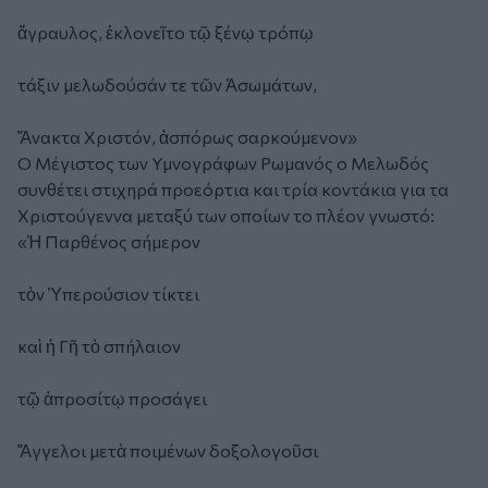
ἄγραυλος, ἐκλονεῖτο τῷ ξένῳ τρόπῳ
τάξιν μελωδούσάν τε τῶν Ἀσωμάτων,
Ἄνακτα Χριστόν, ἀσπόρως σαρκούμενον»
Ο Μέγιστος των Υμνογράφων Ρωμανός ο Μελωδός
συνθέτει στιχηρά προεόρτια και τρία κοντάκια για τα
Χριστούγεννα μεταξύ των οποίων το πλέον γνωστό:
«Ἡ Παρθένος σήμερον
τὸν Ὑπερούσιον τίκτει
καὶ ἡ Γῆ τὸ σπήλαιον
τῷ ἀπροσίτῳ προσάγει
Ἄγγελοι μετὰ ποιμένων δοξολογοῦσι