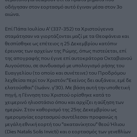
οδήγησαν στον εορτασμό αυτό έγιναν μέσα στον 3ο
αιώνα.
Επί Πάπα Ιουλίου Α' (337-352) τα Χριστούγεννα
σταμάτησαν να γιορτάζονται μαζί με τα Θεοφάνεια και
θεσπίσθηκε ως επέτειος η 25 Δεκεμβρίου κατόπιν
έρευνας των αρχείων της Ρώμης, όπως πιστεύεται, επί
της απογραφής που έγινε επί αυτοκράτορα Οκταβιανού
Αυγούστου, σε συνδυασμό με υπολογισμό ρήσης του
Ευαγγελίου (το οποίο και συνέτεινε) του Προδρόμου
λεχθείσα περί τον Χριστόν:"Εκείνος δει αυξάνειν, εμέ δε
ελατούσθαι" (Ιωάνν. γ'30). Με βάση αυτή την υποθετική
πηγή, η Γέννηση του Χριστού ορίσθηκε κατά το
χειμερινό ηλιοστάσιο όπου και αρχίζει η αύξηση των
ημερών. Στον καθορισμό της 25ης Δεκεμβρίου ως
ημερομηνίας εορτασμού συντέλεσαν προφανώς η
μεγάλη εθνική εορτή του "ακατανίκητου" θεού Ήλιου
(Dies Natalis Solis Invicti) και ο εορτασμός των γενεθλίων