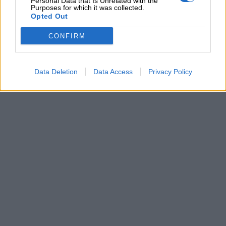
Personal Data that Is Unrelated with the
Purposes for which it was collected.
Opted Out
CONFIRM
ΣΧΕΤΙΚΆ TAGS
Data Deletion
Data Access
Privacy Policy
Χριστούγεννα