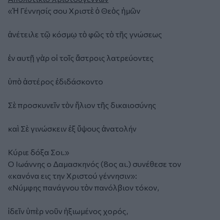
«Ἡ Γέννησίς σου Χριστὲ ὁ Θεὸς ἡμῶν
ἀνέτειλε τῷ κόσμῳ τὸ φῶς τὸ τῆς γνώσεως
ἐν αυτῇ γὰρ οἱ τοῖς ἄστροις λατρεύοντες
ὑπὸ ἀστέρος ἐδιδάσκοντο
Σὲ προσκυνεῖν τὸν ἥλιον τῆς δικαιοσύνης
καὶ Σὲ γινώσκειν ἐξ ὕψους ἀνατολήν
Κύριε δόξα Σοι.»
Ο Ιωάννης ο Δαμασκηνός (8ος αι.) συνέθεσε τον
«κανόνα εις την Χριστού γέννησιν»:
«Νύμφης πανάγνου τὸν πανόλβιον τόκον,
ἰδεῖν ὑπὲρ νοῦν ἠξιωμένος χορός,