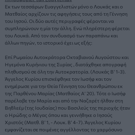
Εκ των τεσσάρων Ευαγγελιστών μόνο ο Λουκάς και ο
Ματθαίος αρχίζουν τις αφηγήσεις τους από τη Γέννηση
του Ιησού. Οι δύο αυτές περιγραφές φέρονται να
συμπληρώνουν η μία την άλλη. Ενώ πληρέστερη φέρεται
του Λουκά. Από τον συνδυασμό των παραπάνω και
άλλων πηγών, το ιστορικό έχει ως εξής:
Επί Ρωμαίου Αυτοκράτορα Οκταβιανού Αυγούστου και
Ηγεμόνα Κυρήνιου της Συρίας , διατάχθηκε απογραφή
πληθυσμού σε όλη την Αυτοκρατορία. (Λουκάς Β’ 1-3).
Άγγελος Κυρίου επισκέφθηκε τον Ιωσήφ και τον
ενημέρωσε για την Θεία Γέννηση του Θεανθρώπου εκ
της Παρθένου Μαρίας (Ματθαίος Α’ 20). Τότε ο Ιωσήφ
παρέλαβε την Μαρία και από την Ναζαρέτ ήλθαν στη
Βηθλεέμ (της Ιουδαίας) που Βασιλεύς της περιοχής ήταν
ο Ηρώδης ο Μέγας όπου και γεννήθηκε ο Ιησούς
Χριστός (Ματθ. Β’ 1, - Λουκ. Β’ 4-7). Άγγελος Κυρίου
εμφανίζεται σε ποιμένες αγγέλλοντας το χαρμόσυνο