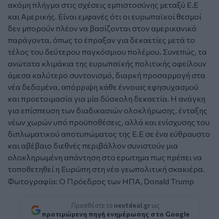
ακόμη πλήγμα στις σχέσεις εμπιστοσύνης μεταξύ Ε.Ε
και Αμερικής. Είναι εμφανές ότι οι ευρωπαϊκοί θεσμοί
δεν μπορούν πλέον να βασίζονται στον αμερικανικό
παράγοντα, όπως το έπραξαν για δεκαετίες μετά το
τέλος του δεύτερου παγκόσμιου πολέμου. Συνεπώς, τα
ανώτατα κλιμάκια της ευρωπαϊκής πολιτικής οφείλουν
άμεσα καλύτερο συντονισμό, διαρκή προσαρμογή στα
νέα δεδομένα, απόρριψη κάθε έννοιας εφησυχασμού
και προετοιμασία για μία δύσκολη δεκαετία. Η ανάγκη
για επίσπευση των διαδικασιών ολοκλήρωσης, ένταξης
νέων χωρών υπό προϋποθέσεις, αλλά και ενίσχυσης του
διπλωματικού αποτυπώματος της Ε.Ε σε ένα εύθραυστο
και αβέβαιο διεθνές περιβάλλον συνιστούν μια
ολοκληρωμένη απάντηση στο ερωτημα πως πρέπει να
τοποθετηθεί η Ευρώπη στη νέα γεωπολιτική σκακιέρα.
Φωτογραφία: Ο Πρόεδρος των ΗΠΑ, Donald Trump
Προσθέστε το
nextdeal.gr
ως
προτιμώμενη πηγή ενημέρωσης στο Google