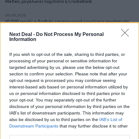
Metlen, μεγαλώνει ταχύτατα η CrediaBank
06.08.2026
10.000 φορές η διεθνής επιστημονική κοινότητα παρέπεμψε
στο έργο του – Ποιος είναι ο Έλληνας χειρουργός Χρήστος
Κοντοβουνήσιος
Next Deal -
Do Not Process My Personal
Information
06.08.2026
Μιχάλης Τάτσης, Insurance & Healthcare Analyst, διευθυντής
If you wish to opt-out of the sale, sharing to third parties, or
Επιχειρηματικής Ανάπτυξης Ομίλου HHG
processing of your personal or sensitive information for
targeted advertising by us, please use the below opt-out
section to confirm your selection. Please note that after your
06.08.2026
Όταν η επόμενη μέρα είναι στάχτη, τι θα πει ο Ασφαλιστικός
opt-out request is processed you may continue seeing
Διαμεσολαβητής στον πελάτη κλάδου υγείας;
interest-based ads based on personal information utilized by
us or personal information disclosed to third parties prior to
your opt-out. You may separately opt-out of the further
06.08.2026
disclosure of your personal information by third parties on the
Kavita Patel - PhARMA Innovation Forum: Ένα στα πέντε
καινοτόμα φάρμακα φτάνει τελικά στην Ελλάδα
IAB’s list of downstream participants. This information may
also be disclosed by us to third parties on the
IAB’s List of
Downstream Participants
that may further disclose it to other
06.08.2026
third parties.
Μείωση ασφαλιστικών εισφορών ύψους 240 εκατ. ευρώ