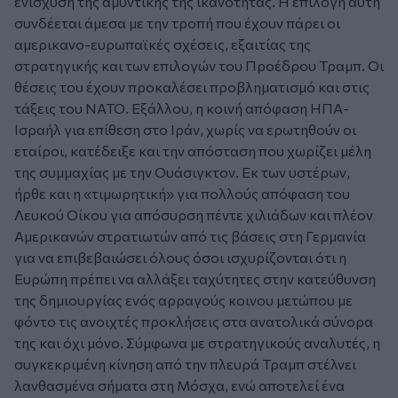
ενίσχυση της αμυντικής της ικανότητας. Η επιλογή αυτή
συνδέεται άμεσα με την τροπή που έχουν πάρει οι
αμερικανο-ευρωπαϊκές σχέσεις, εξαιτίας της
στρατηγικής και των επιλογών του Προέδρου Τραμπ. Οι
θέσεις του έχουν προκαλέσει προβληματισμό και στις
τάξεις του ΝΑΤΟ. Εξάλλου, η κοινή απόφαση ΗΠΑ-
Ισραήλ για επίθεση στο Ιράν, χωρίς να ερωτηθούν οι
εταίροι, κατέδειξε και την απόσταση που χωρίζει μέλη
της συμμαχίας με την Ουάσιγκτον. Εκ των υστέρων,
ήρθε και η «τιμωρητική» για πολλούς απόφαση του
Λευκού Οίκου για απόσυρση πέντε χιλιάδων και πλέον
Αμερικανών στρατιωτών από τις βάσεις στη Γερμανία
για να επιβεβαιώσει όλους όσοι ισχυρίζονται ότι η
Ευρώπη πρέπει να αλλάξει ταχύτητες στην κατεύθυνση
της δημιουργίας ενός αρραγούς κοινου μετώπου με
φόντο τις ανοιχτές προκλήσεις στα ανατολικά σύνορα
της και όχι μόνο. Σύμφωνα με στρατηγικούς αναλυτές, η
συγκεκριμένη κίνηση από την πλευρά Τραμπ στέλνει
λανθασμένα σήματα στη Μόσχα, ενώ αποτελεί ένα