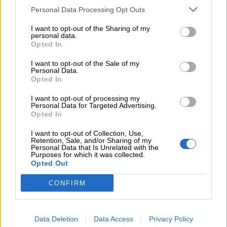
ζητούν οι έμποροι από την Κυβέρνηση
Personal Data Processing Opt Outs
06.08.2026
I want to opt-out of the Sharing of my
Ευρώπη: Μπορεί η κλιματική αλλαγή να οδηγήσει σε
personal data.
ενεργειακή κρίση;
Opted In
I want to opt-out of the Sale of my
06.08.2026
Personal Data.
Στέλιος Λιανός – INTERAMERICAN / Αθηναϊκή Γενική Κλινική
Opted In
I want to opt-out of processing my
06.08.2026
Personal Data for Targeted Advertising.
Η γαλλική «ψήφος» στο «καλώδιο» και τα συμφέροντα, οι
Opted In
ελληνικές τράπεζες «πρωταθλήτριες» στα δάνεια, νέο deal
Βαρδινογιάννη- Εξάρχου και ο διπλασιασμός των κερδών της
I want to opt-out of Collection, Use,
ΔΕΗ
Retention, Sale, and/or Sharing of my
Personal Data that Is Unrelated with the
Purposes for which it was collected.
05.08.2026
Opted Out
Randy Schekman, Νομπελίστας Ιατρικής: «Σε πέντε χρόνια
μπορεί να έχουμε θεραπεία που αναστέλλει την εξέλιξη του
CONFIRM
Πάρκινσον»
05.08.2026
Data Deletion
Data Access
Privacy Policy
Ε.Ε και παράνομη μετανάστευση: προτάσεις και δράσεις με