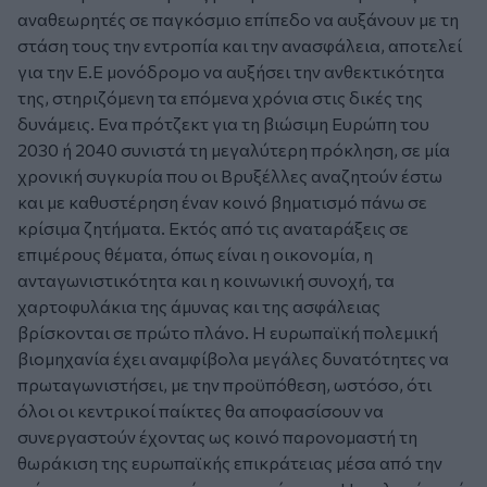
αναθεωρητές σε παγκόσμιο επίπεδο να αυξάνουν με τη
στάση τους την εντροπία και την ανασφάλεια, αποτελεί
για την Ε.Ε μονόδρομο να αυξήσει την ανθεκτικότητα
της, στηριζόμενη τα επόμενα χρόνια στις δικές της
δυνάμεις. Ενα πρότζεκτ για τη βιώσιμη Ευρώπη του
2030 ή 2040 συνιστά τη μεγαλύτερη πρόκληση, σε μία
χρονική συγκυρία που οι Βρυξέλλες αναζητούν έστω
και με καθυστέρηση έναν κοινό βηματισμό πάνω σε
κρίσιμα ζητήματα. Εκτός από τις αναταράξεις σε
επιμέρους θέματα, όπως είναι η οικονομία, η
ανταγωνιστικότητα και η κοινωνική συνοχή, τα
χαρτοφυλάκια της άμυνας και της ασφάλειας
βρίσκονται σε πρώτο πλάνο. Η ευρωπαϊκή πολεμική
βιομηχανία έχει αναμφίβολα μεγάλες δυνατότητες να
πρωταγωνιστήσει, με την προϋπόθεση, ωστόσο, ότι
όλοι οι κεντρικοί παίκτες θα αποφασίσουν να
συνεργαστούν έχοντας ως κοινό παρονομαστή τη
θωράκιση της ευρωπαϊκής επικράτειας μέσα από την