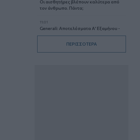
Οι αισθητήρες βλέπουν καλύτερα από
τον άνθρωπο. Πάντα;
11:01
Generali: Αποτελέσματα Α' Εξαμήνου -
Εξαιρετική ανάπτυξη στα Λειτουργικά
και Προσαρμοσμένα Καθαρά
ΠΕΡΙΣΣΟΤΕΡΑ
Αποτελέσματα με συμβολή από όλες
τις επιχειρηματικές δραστηριότητες
10:28
Ομαδικά Ασφαλιστικά προϊόντα
Επαγγελματικής Συνταξιοδότησης: Νέο
πεδίο ανάπτυξης για ασφαλιστικές και
ασφαλιστές
09:23
CrediaBank: Οικονομικά Αποτελέσματα
A’ Εξαμήνου 2026 - Υψηλοί ρυθμοί
ανάπτυξης και νέα ρεκόρ επιδόσεων
08:45