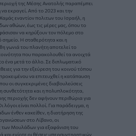
 περιοχή της Μέσης Ανατολής παραπέμπει
να εκραγεί. Από το 2023 και την
Χαμάς εναντίον πολιτων του Ισραήλ, η
ων αθώων, έως τις μέρες μας, όπου το
φάσισαν να κηρύξουν τον πόλεμο στο
ό σημείο. Η σταθερότητα και η
θη γωνιά του πλανήτη αποτελεί το
κοινότητα που παρακολουθεί τα ανοιχτά
ο ένα μετά το άλλο. Σε διπλωματικό
θειες για την εξεύρεση του κοινού τόπου
 προκειμένου να επιτευχθεί η κατάπαυση
 που οι συγκεκριμένες διαβουλεύσεις
η συνθετότητα και η πολυπλοκότητα,
ερης περιοχής δεν αφήνουν περιθώρια για
ι λόγοι είναι πολλοί. Για παράδειγμα, η
ων ένθεν κακείθεν, η διατήρηση της
ργανώσεων στο Λίβανο, οι
ς των Μουλάδων για εξαφάνιση του
ά και ενίοτε οι θέσεις υπερσυντηρητικών