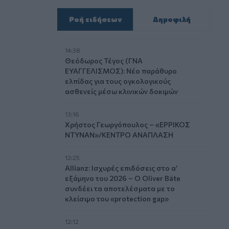
Ροή ειδήσεων
Δημοφιλή
14:38
Θεόδωρος Τέγος (ΓΝΑ
ΕΥΑΓΓΕΛΙΣΜΟΣ): Νέο παράθυρο
ελπίδας για τους ογκολογικούς
ασθενείς μέσω κλινικών δοκιμών
13:16
Χρήστος Γεωργόπουλος – «ΕΡΡΙΚΟΣ
ΝΤΥΝΑΝ»/ΚΕΝΤΡΟ ΑΝΑΠΛΑΣΗ
12:25
Allianz: Ισχυρές επιδόσεις στο α’
εξάμηνο του 2026 – Ο Oliver Bäte
συνδέει τα αποτελέσματα με το
κλείσιμο του «protection gap»
12:12