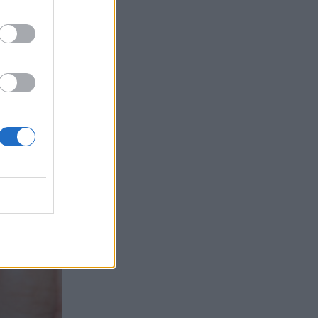
τα συμφέροντα, οι ελληνικές τράπεζες
«πρωταθλήτριες» στα δάνεια, νέο deal
Βαρδινογιάννη- Εξάρχου και ο
διπλασιασμός των κερδών της ΔΕΗ
05.08.2026 - 13:37
Randy Schekman, Νομπελίστας Ιατρικής:
«Σε πέντε χρόνια μπορεί να έχουμε
θεραπεία που αναστέλλει την εξέλιξη
του Πάρκινσον»
05.08.2026 - 12:33
Ε.Ε και παράνομη μετανάστευση:
προτάσεις και δράσεις με παρονομαστή
το κοινό συμφέρον
05.08.2026 - 12:11
Αντώνης Βουκλαρής - «ΕΡΡΙΚΟΣ
ΝΤΥΝΑΝ»
05.08.2026 - 11:30
Η νέα εποχή στην εκπαίδευση των