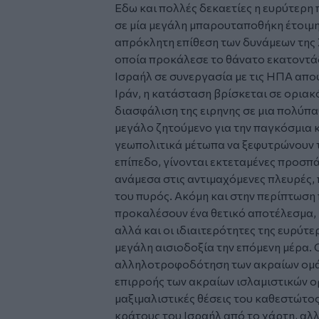
Εδω και πολλές δεκαετίες η ευρύτερη
σε μία μεγάλη μπαρουταποθήκη έτοιμη 
απρόκλητη επίθεση των δυνάμεων της 
οποία προκάλεσε το θάνατο εκατοντάδ
Ισραήλ σε συνεργασία με τις ΗΠΑ απο
Ιράν, η κατάσταση βρίσκεται σε οριακ
διασφάλιση της ειρηνης σε μια πολύπα
μεγάλο ζητούμενο για την παγκόσμια 
γεωπολιτικά μέτωπα να ξεφυτρώνουν τ
επίπεδο, γίνονται εκτεταμένες προσπά
ανάμεσα στις αντιμαχόμενες πλευρές,
του πυρός. Ακόμη και στην περίπτωση
προκαλέσουν ένα θετικό αποτέλεσμα, 
αλλά και οι ιδιαιτερότητες της ευρύτ
μεγάλη αισιοδοξία την επόμενη μέρα. Ο
αλληλοτροφοδότηση των ακραίων ομάδ
επιρροής των ακραίων ισλαμιστικών ο
μαξιμαλιστικές θέσεις του καθεστώτο
κράτους του Ισραήλ από το χάρτη, αλλ