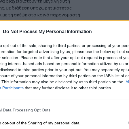
 να διαχειριστούν τη μεγάλη αυτή
ης, με διάθεση υποχωρητικότητας
ι με τη σκέψη στο κοινό παρονομαστή
στην περιοχή. Σε διαφορετική περίπτωση,
οι πολεμικές συγκρούσεις θα
 -
Do Not Process My Personal Information
 διάστημα με ότι συνέπειες θα επιφέρει
για τη διεθνή κοινότητα.
to opt-out of the sale, sharing to third parties, or processing of your per
formation for targeted advertising by us, please use the below opt-out s
 το
nextdeal.gr
ως
r selection. Please note that after your opt-out request is processed y
 ενημέρωσης στο Google
eing interest-based ads based on personal information utilized by us or
disclosed to third parties prior to your opt-out. You may separately opt-
losure of your personal information by third parties on the IAB’s list of
. This information may also be disclosed by us to third parties on the
IA
Participants
that may further disclose it to other third parties.
l Data Processing Opt Outs
ΙΚΆ TAGS
μος
πολιτική
επικαιρότητα
o opt-out of the Sharing of my personal data.