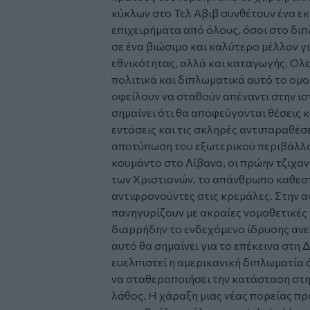
κύκλων στο Τελ Αβιβ συνθέτουν ένα εκ
επιχειρήματα από όλους, όσοι στο δι
σε ένα βιώσιμο και καλύτερο μέλλον γ
εθνικότητας, αλλά και καταγωγής. Ολε
πολιτικά και διπλωματικά αυτό το ο
οφείλουν να σταθούν απέναντι στην ισ
σημαίνει ότι θα αποφεύγονται θέσεις 
εντάσεις και τις σκληρές αντιπαραθέσ
αποτύπωση του εξωτερικού περιβάλλον
κουμάντο στο Λίβανο, οι πρώην τζιχαντ
των Χριστιανών, το απάνθρωπο καθεστ
αντιφρονούντες στις κρεμάλες. Στην α
πανηγυρίζουν με ακραίες νομοθετικέ
διαρρήδην το ενδεχόμενο ίδρυσης ανε
αυτό θα σημαίνει για το επέκεινα στη 
ευελπιστεί η αμερικανική διπλωματία ό
να σταθεροποιήσει την κατάσταση στη
λάθος. Η χάραξη μιας νέας πορείας π