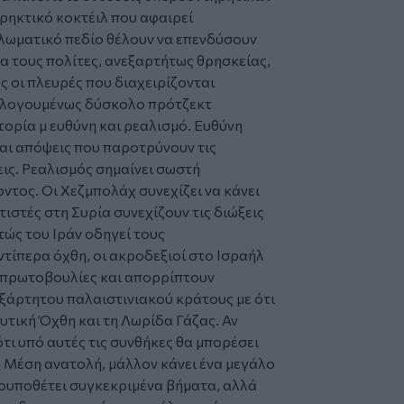
ρηκτικό κοκτέιλ που αφαιρεί
πλωματικό πεδίο θέλουν να επενδύσουν
ια τους πολίτες, ανεξαρτήτως θρησκείας,
ς οι πλευρές που διαχειρίζονται
μολογουμένως δύσκολο πρότζεκτ
τορία μ ευθύνη και ρεαλισμό. Ευθύνη
και απόψεις που παροτρύνουν τις
εις. Ρεαλισμός σημαίνει σωστή
τος. Οι Χεζμπολάχ συνεχίζει να κάνει
ιστές στη Συρία συνεχίζουν τις διώξεις
ώς του Ιράν οδηγεί τους
ντίπερα όχθη, οι ακροδεξιοί στο Ισραήλ
ς πρωτοβουλίες και απορρίπτουν
ξάρτητου παλαιστινιακού κράτους με ότι
Δυτική Όχθη και τη Λωρίδα Γάζας. Αν
τι υπό αυτές τις συνθήκες θα μπορέσει
 Μέση ανατολή, μάλλον κάνει ένα μεγάλο
ρουποθέτει συγκεκριμένα βήματα, αλλά