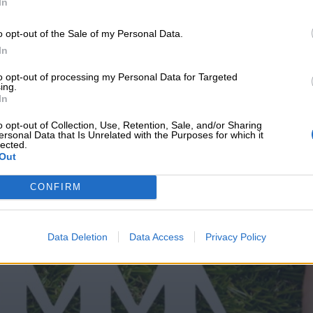
In
o opt-out of the Sale of my Personal Data.
In
υνεχής ροή
to opt-out of processing my Personal Data for Targeted
ing.
In
o opt-out of Collection, Use, Retention, Sale, and/or Sharing
ersonal Data that Is Unrelated with the Purposes for which it
lected.
Out
CONFIRM
Data Deletion
Data Access
Privacy Policy