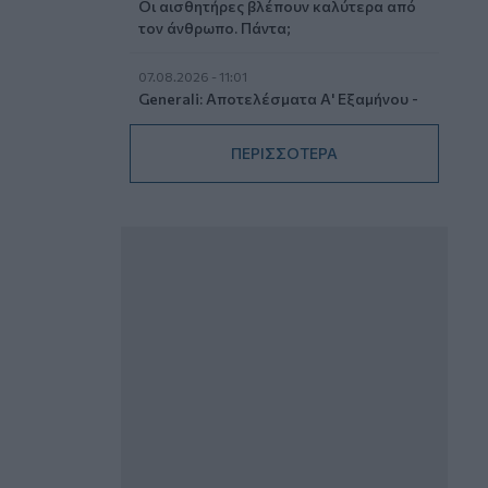
Οι αισθητήρες βλέπουν καλύτερα από
τον άνθρωπο. Πάντα;
07.08.2026 - 11:01
Generali: Αποτελέσματα Α' Εξαμήνου -
Εξαιρετική ανάπτυξη στα Λειτουργικά
και Προσαρμοσμένα Καθαρά
ΠΕΡΙΣΣΟΤΕΡΑ
Αποτελέσματα με συμβολή από όλες
τις επιχειρηματικές δραστηριότητες
07.08.2026 - 10:28
Ομαδικά Ασφαλιστικά προϊόντα
Επαγγελματικής Συνταξιοδότησης: Νέο
πεδίο ανάπτυξης για ασφαλιστικές και
ασφαλιστές
07.08.2026 - 09:23
CrediaBank: Οικονομικά Αποτελέσματα
A’ Εξαμήνου 2026 - Υψηλοί ρυθμοί
ανάπτυξης και νέα ρεκόρ επιδόσεων
07.08.2026 - 08:45