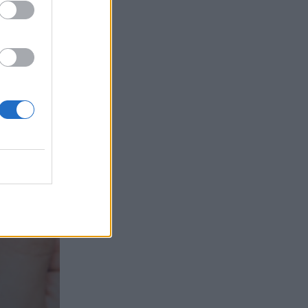
τα συμφέροντα, οι ελληνικές τράπεζες
«πρωταθλήτριες» στα δάνεια, νέο deal
Βαρδινογιάννη- Εξάρχου και ο
διπλασιασμός των κερδών της ΔΕΗ
05.08.2026 - 13:37
Randy Schekman, Νομπελίστας Ιατρικής:
«Σε πέντε χρόνια μπορεί να έχουμε
θεραπεία που αναστέλλει την εξέλιξη
του Πάρκινσον»
05.08.2026 - 12:33
Ε.Ε και παράνομη μετανάστευση:
προτάσεις και δράσεις με παρονομαστή
το κοινό συμφέρον
05.08.2026 - 12:11
Αντώνης Βουκλαρής - «ΕΡΡΙΚΟΣ
ΝΤΥΝΑΝ»
05.08.2026 - 11:30
Η νέα εποχή στην εκπαίδευση των