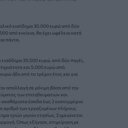
νολικό εισόδημα 30.000 ευρώ από δύο
000 από ενοίκια, θα έχει ωφέλεια κατά
ια πάντα.
 εισόδημα 35.000 ευρώ, από δύο πηγές,
τηριότητα και 5.000 ευρώ από
 ευρώ ήδη από το τρέχον έτος και για
ην απαλλαγή σε μόνιμη βάση από την
ύματος των επιτηδευματιών και
α ακαθάριστα έσοδα έως 2 εκατομμύρια
ιο αριθμό των εργαζομένων πλήρους
τημα τριών μηνών ετησίως. Σημειώνεται
φαρμογή. Όπως εξήγησε, επιχείρηση με