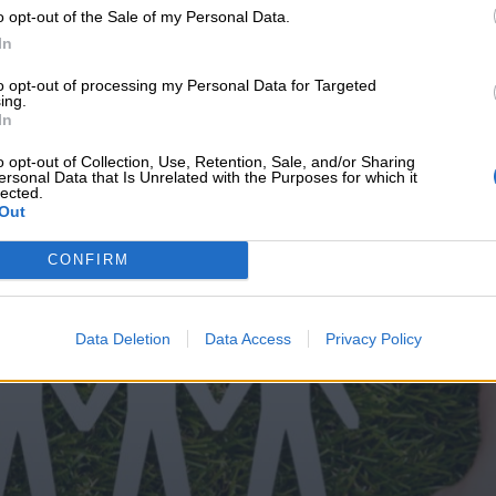
o opt-out of the Sale of my Personal Data.
υνεχής ροή
In
to opt-out of processing my Personal Data for Targeted
ing.
In
o opt-out of Collection, Use, Retention, Sale, and/or Sharing
ersonal Data that Is Unrelated with the Purposes for which it
lected.
Out
CONFIRM
Data Deletion
Data Access
Privacy Policy