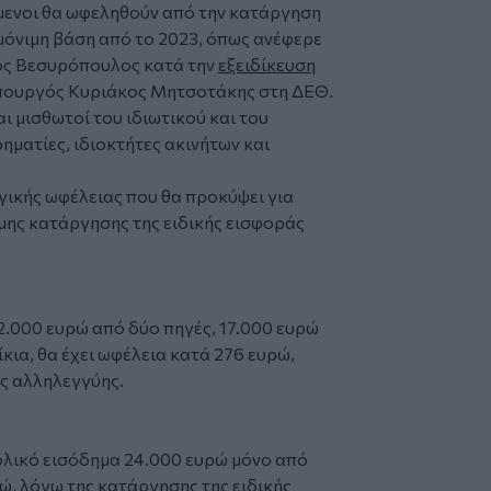
ενοι θα ωφεληθούν από την κατάργηση
μόνιμη βάση από το 2023, όπως ανέφερε
ς Βεσυρόπουλος κατά την
εξειδίκευση
ουργός Κυριάκος Μητσοτάκης στη ΔΕΘ.
ι μισθωτοί του ιδιωτικού και του
ηματίες, ιδιοκτήτες ακινήτων και
ικής ωφέλειας που θα προκύψει για
ης κατάργησης της ειδικής εισφοράς
2.000 ευρώ από δύο πηγές, 17.000 ευρώ
κια, θα έχει ωφέλεια κατά 276 ευρώ,
ς αλληλεγγύης.
ολικό εισόδημα 24.000 ευρώ μόνο από
ρώ, λόγω της κατάργησης της ειδικής