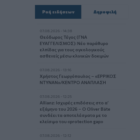
Ροή ειδήσεων
Δημοφιλή
07.08.2026 - 14:38
Θεόδωρος Τέγος (ΓΝΑ
ΕΥΑΓΓΕΛΙΣΜΟΣ): Νέο παράθυρο
ελπίδας για τους ογκολογικούς
ασθενείς μέσω κλινικών δοκιμών
07.08.2026 - 13:16
Χρήστος Γεωργόπουλος – «ΕΡΡΙΚΟΣ
ΝΤΥΝΑΝ»/ΚΕΝΤΡΟ ΑΝΑΠΛΑΣΗ
07.08.2026 - 12:25
Allianz: Ισχυρές επιδόσεις στο α’
εξάμηνο του 2026 – Ο Oliver Bäte
συνδέει τα αποτελέσματα με το
κλείσιμο του «protection gap»
07.08.2026 - 12:12