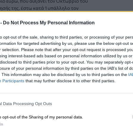
ιο ευρώ, που αυξάνει τον Οκτώβριο του
σής της, έστω κατά 1 υπάλληλο τον
 μήνες, δικαιούται την απαλλαγή του
 -
Do Not Process My Personal Information
to opt-out of the sale, sharing to third parties, or processing of your per
 το
nextdeal.gr
ως
formation for targeted advertising by us, please use the below opt-out s
 ενημέρωσης στο Google
r selection. Please note that after your opt-out request is processed y
eing interest-based ads based on personal information utilized by us or
disclosed to third parties prior to your opt-out. You may separately opt-
losure of your personal information by third parties on the IAB’s list of
. This information may also be disclosed by us to third parties on the
IA
Participants
that may further disclose it to other third parties.
ΙΚΆ TAGS
l Data Processing Opt Outs
γύης
εισφορά αλληλεγγύης
τέλος επιτηδεύματος
o opt-out of the Sharing of my personal data.
In