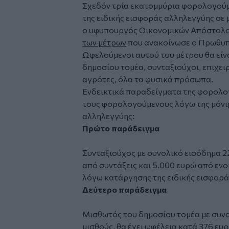
Σχεδόν τρία εκατομμύρια φορολογούμ
της ειδικής εισφοράς αλληλεγγύης σε 
ο υφυπουργός Οικονομικών Απόστολο
των μέτρων
που ανακοίνωσε ο Πρωθυπ
Ωφελούμενοι αυτού του μέτρου θα είνα
δημοσίου τομέα, συνταξιούχοι, επιχειρ
αγρότες, όλα τα φυσικά πρόσωπα.
Ενδεικτικά παραδείγματα της φορολογ
τους φορολογούμενους λόγω της μόνιμ
αλληλεγγύης:
Πρώτο παράδειγμα
Συνταξιούχος με συνολικό εισόδημα 2
από συντάξεις και 5.000 ευρώ από ενοί
λόγω κατάργησης της ειδικής εισφορά
Δεύτερο παράδειγμα
Μισθωτός του δημοσίου τομέα με συν
μισθούς, θα έχει ωφέλεια κατά 376 ευ