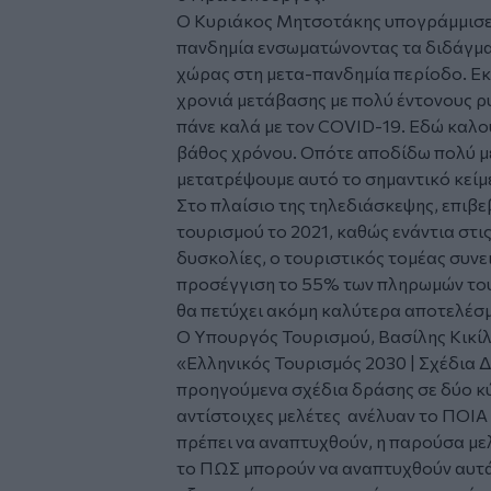
Ο Κυριάκος Μητσοτάκης υπογράμμισε 
πανδημία ενσωματώνοντας τα διδάγματά
χώρας στη μετα-πανδημία περίοδο. Εκτ
χρονιά μετάβασης με πολύ έντονους ρ
πάνε καλά με τον COVID-19. Εδώ καλο
βάθος χρόνου. Οπότε αποδίδω πολύ μ
μετατρέψουμε αυτό το σημαντικό κείμ
Στο πλαίσιο της τηλεδιάσκεψης, επιβ
τουρισμού το 2021, καθώς ενάντια στι
δυσκολίες, ο τουριστικός τομέας συνε
προσέγγιση το 55% των πληρωμών του 
θα πετύχει ακόμη καλύτερα αποτελέσμ
Ο Υπουργός Τουρισμού, Βασίλης Κικίλ
«Ελληνικός Τουρισμός 2030 | Σχέδια 
προηγούμενα σχέδια δράσης σε δύο κύ
αντίστοιχες μελέτες ανέλυαν το ΠΟΙΑ
πρέπει να αναπτυχθούν, η παρούσα με
το ΠΩΣ μπορούν να αναπτυχθούν αυτά 