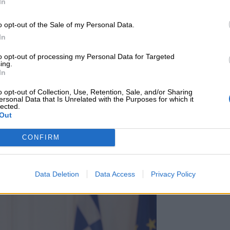
In
o opt-out of the Sale of my Personal Data.
In
to opt-out of processing my Personal Data for Targeted
, ανέφερε: «Ο ΣΕΤΕ εκπληρώνει στο
ing.
ως κοινωνικός εταίρος, παραδίδοντας
In
κό χάρτη, για να βαδίσει ο τουρισμός στη
o opt-out of Collection, Use, Retention, Sale, and/or Sharing
που ανταποκρίνεται στις ανάγκες των
ersonal Data that Is Unrelated with the Purposes for which it
lected.
ιαίτερα χαρακτηριστικά του τουριστικού
Out
όζεται ανάλογα με τις εξελίξεις. Στόχος
να αποτελέσει την αρχή μιας περιόδου
CONFIRM
αι σε περιφερειακό επίπεδο, καθώς η
ρειάζεται/ απαιτεί ουσιαστικούς
ετικά και συνδυαστικά με τους
Data Deletion
Data Access
Privacy Policy
λληνικής οικονομίας».