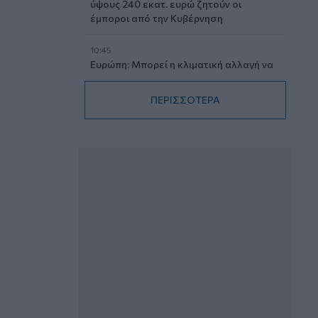
ύψους 240 εκατ. ευρώ ζητούν οι
έμποροι από την Κυβέρνηση
10:45
Ευρώπη: Μπορεί η κλιματική αλλαγή να
οδηγήσει σε ενεργειακή κρίση;
ΠΕΡΙΣΣΟΤΕΡΑ
09:15
Στέλιος Λιανός – INTERAMERICAN /
Αθηναϊκή Γενική Κλινική
08:40
Η γαλλική «ψήφος» στο «καλώδιο» και
τα συμφέροντα, οι ελληνικές τράπεζες
«πρωταθλήτριες» στα δάνεια, νέο deal
Βαρδινογιάννη- Εξάρχου και ο
διπλασιασμός των κερδών της ΔΕΗ
05.08.2026 - 13:37
Randy Schekman, Νομπελίστας Ιατρικής:
«Σε πέντε χρόνια μπορεί να έχουμε
θεραπεία που αναστέλλει την εξέλιξη