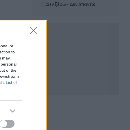
Δεν ξέρω / Δεν απαντώ
WWF: Περισσότερα από 180.000
στρέμματα καμένων δασικών εκτάσεων
στην Ελλάδα σε λίγες μόλις μέρες
05.08.2026 - 09:45
Η Ελλάδα που αντιστέκεται και επιμένει
να μην ασφαλίζεται!
sonal or
ection to
05.08.2026 - 09:20
ou may
Καλοκαιρινό ταξίδι: Οι 8 συμβουλές που
 personal
αξίζει να δώσει κάθε ασφαλιστής
out of the
στους πελάτες του
 downstream
B’s List of
05.08.2026 - 08:51
Το εκλογικό «καμπανάκι» της Goldman
Sachs, η ισχυρή πιστωτική επέκταση
των ελληνικών τραπεζών, το «πάρτι»
στις αγορές, οι «κρυμμένες» αξίες της
ΓΕΚ ΤΕΡΝΑ
05.08.2026 - 08:37