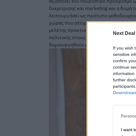
αξιοποιεί τον τουριστικό προορισμό 
διαχείρισης και marketing και η δομή 
λειτουργήσει ως πρότυπο μεθοδευμέν
χώρας που στοχεύει να αναπτυχθεί το
μελέτης πρακτικά μπορεί να λειτουργ
Next Deal
πολιτικής στους DMOs (Οργανισμούς 
δημιουργηθούν μετά και την πρόσφατ
If you wish 
sensitive in
confirm you
continue se
information 
further disc
participants
Downstream 
Persona
I want t