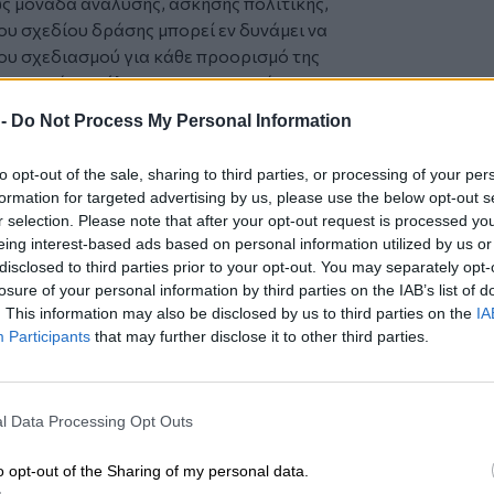
ως μονάδα ανάλυσης, άσκησης πολιτικής,
του σχεδίου δράσης μπορεί εν δυνάμει να
ου σχεδιασμού για κάθε προορισμό της
υριστικά. Ο ρόλος της συγκεκριμένης
ήσει επιβοηθητικά και ως κατεύθυνση
 -
Do Not Process My Personal Information
Διαχείρισης Προορισμού) που θα
η ψήφιση του νομοσχεδίου».
to opt-out of the sale, sharing to third parties, or processing of your per
formation for targeted advertising by us, please use the below opt-out s
r selection. Please note that after your opt-out request is processed y
eing interest-based ads based on personal information utilized by us or
disclosed to third parties prior to your opt-out. You may separately opt-
losure of your personal information by third parties on the IAB’s list of
. This information may also be disclosed by us to third parties on the
IA
Participants
that may further disclose it to other third parties.
l Data Processing Opt Outs
o opt-out of the Sharing of my personal data.