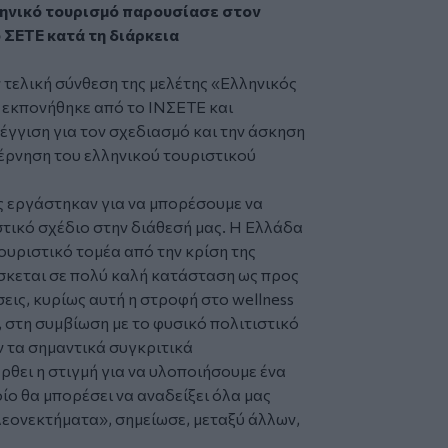
ληνικό τουρισμό παρουσίασε στον
ΣΕΤΕ κατά τη διάρκεια
 τελική σύνθεση της μελέτης «Ελληνικός
 εκπονήθηκε από το ΙΝΣΕΤΕ και
έγγιση για τον σχεδιασμό και την άσκηση
υβέρνηση του ελληνικού τουριστικού
ς εργάστηκαν για να μπορέσουμε να
στικό σχέδιο στην διάθεσή μας. Η Ελλάδα
τουριστικό τομέα από την κρίση της
ίσκεται σε πολύ καλή κατάσταση ως προς
εις, κυρίως αυτή η στροφή στo wellness
, στη συμβίωση με το φυσικό πολιτιστικό
ν τα σημαντικά συγκριτικά
ρθει η στιγμή για να υλοποιήσουμε ένα
ο θα μπορέσει να αναδείξει όλα μας
λεονεκτήματα», σημείωσε, μεταξύ άλλων,