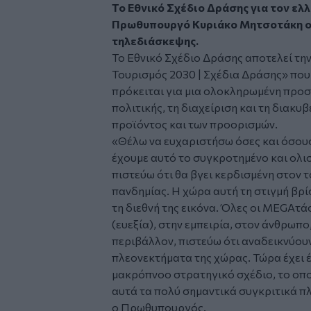
Το Εθνικό Σχέδιο Δράσης για τον ελ
Πρωθυπουργό Κυριάκο Μητσοτάκη ο 
τηλεδιάσκεψης.
Το Εθνικό Σχέδιο Δράσης αποτελεί την
Τουρισμός 2030 | Σχέδια Δράσης» που
πρόκειται για μια ολοκληρωμένη προσ
πολιτικής, τη διαχείριση και τη διακ
προϊόντος και των προορισμών.
«Θέλω να ευχαριστήσω όσες και όσου
έχουμε αυτό το συγκροτημένο και ολι
πιστεύω ότι θα βγει κερδισμένη στον 
πανδημίας. Η χώρα αυτή τη στιγμή βρ
τη διεθνή της εικόνα. Όλες οι MEGAτάσ
(ευεξία), στην εμπειρία, στον άνθρωπο
περιβάλλον, πιστεύω ότι αναδεικνύου
πλεονεκτήματα της χώρας. Τώρα έχει έ
μακρόπνοο στρατηγικό σχέδιο, το οποί
αυτά τα πολύ σημαντικά συγκριτικά π
ο Πρωθυπουργός.