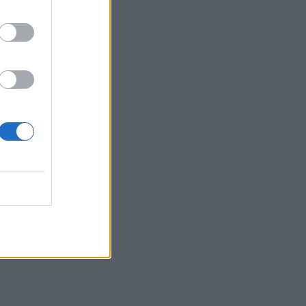
Ιωάννης Μπολέτης – ΩΝΑΣΕΙΟ
04.08.2026 - 15:33
ERGO Hellas: Μέτρα στήριξης για τους
πληγέντες ασφαλισμένους της από τις
πυρκαγιές
04.08.2026 - 12:40
Τράπεζα Κύπρου: Ενισχυμένες κατά
31% οι ασφαλιστικές υπηρεσίες -
Κέρδη €252 εκατ. (+7%) και ROTE
18.8% στο εξάμηνο
04.08.2026 - 11:49
Σπύρος Γεωργαράς - «ΥΓΕΙΑ» /
Ερευνητικό και Θεραπευτικό Ινστιτούτο
ΟΦΘΑΛΜΟΣ