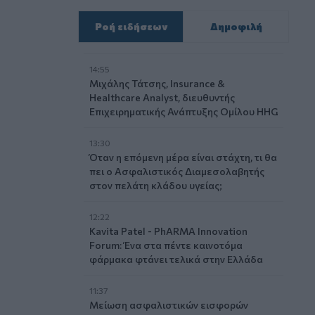
Ροή ειδήσεων
Δημοφιλή
14:55
Μιχάλης Τάτσης, Insurance &
Healthcare Analyst, διευθυντής
Επιχειρηματικής Ανάπτυξης Ομίλου HHG
13:30
Όταν η επόμενη μέρα είναι στάχτη, τι θα
πει ο Ασφαλιστικός Διαμεσολαβητής
στον πελάτη κλάδου υγείας;
12:22
Kavita Patel - PhARMA Innovation
Forum: Ένα στα πέντε καινοτόμα
φάρμακα φτάνει τελικά στην Ελλάδα
11:37
Μείωση ασφαλιστικών εισφορών