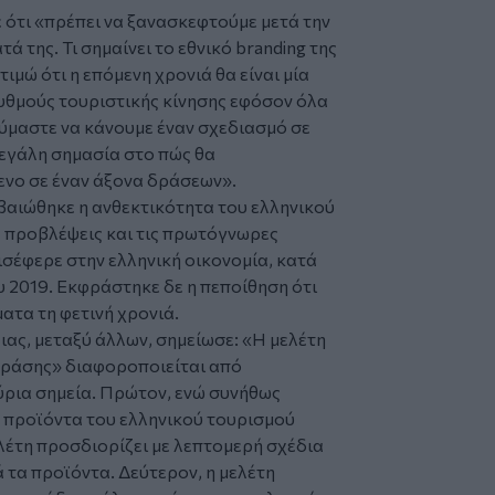
ότι «πρέπει να ξανασκεφτούμε μετά την
 της. Τι σημαίνει το εθνικό branding της
ιμώ ότι η επόμενη χρονιά θα είναι μία
υθμούς τουριστικής κίνησης εφόσον όλα
ύμαστε να κάνουμε έναν σχεδιασμό σε
εγάλη σημασία στο πώς θα
ενο σε έναν άξονα δράσεων».
εβαιώθηκε η ανθεκτικότητα του ελληνικού
ς προβλέψεις και τις πρωτόγνωρες
ισέφερε στην ελληνική οικονομία, κατά
2019. Εκφράστηκε δε η πεποίθηση ότι
ατα τη φετινή χρονιά.
ιας, μεταξύ άλλων, σημείωσε: «Η μελέτη
Δράσης» διαφοροποιείται από
ρια σημεία. Πρώτον, ενώ συνήθως
 προϊόντα του ελληνικού τουρισμού
λέτη προσδιορίζει με λεπτομερή σχέδια
τα προϊόντα. Δεύτερον, η μελέτη