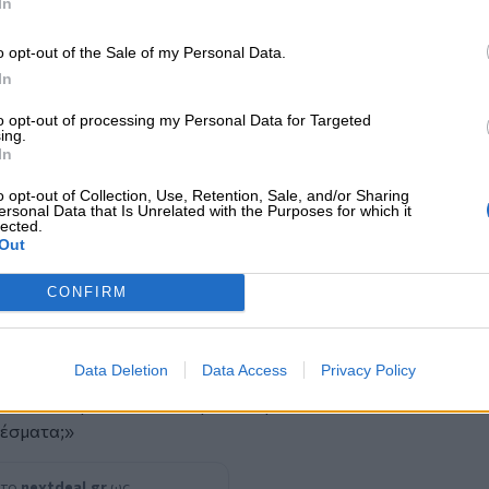
In
τές του ΚΚΕ υπέβαλαν τα παρακάτω
o opt-out of the Sale of my Personal Data.
οπή:
In
ς είναι ο ακριβής αριθμός των δόσεων
to opt-out of processing my Personal Data for Targeted
ing.
έληξαν είτε μεταπωλήθηκαν ή ακόμα
In
μέσω του μηχανισμού COVAX όσο κι
o opt-out of Collection, Use, Retention, Sale, and/or Sharing
ersonal Data that Is Unrelated with the Purposes for which it
lected.
Out
CONFIRM
 των απαραίτητων μέτρων προστασίας
ιξης του δημοσίου συστήματος υγείας;
Data Deletion
Data Access
Privacy Policy
ας" σε εμβόλια και φάρμακα, η οποία
 επικίνδυνη καπιταλιστική ιδιοκτησία που
λέσματα;»
 το
nextdeal.gr
ως