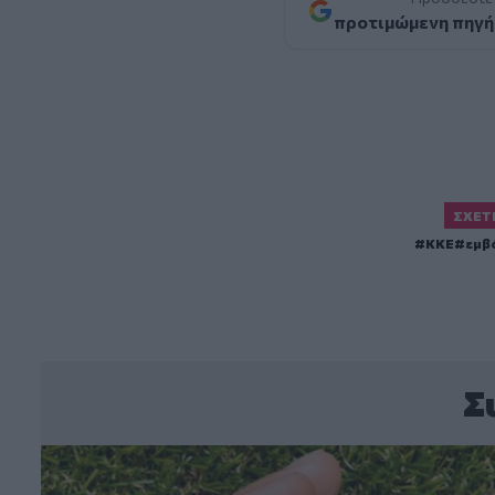
προτιμώμενη πηγή
ΣΧΕΤ
ΚΚΕ
εμβ
Σ