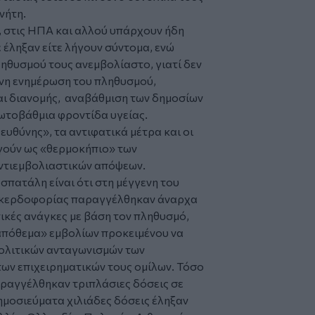
νήτη.
Ε, στις ΗΠΑ και αλλού υπάρχουν ήδη
 έληξαν είτε λήγουν σύντομα, ενώ
ηθυσμού τους ανεμβολίαστο, γιατί δεν
ένη ενημέρωση του πληθυσμού,
ι διανομής, αναβάθμιση των δημοσίων
ωτοβάθμια φροντίδα υγείας.
ευθύνης», τα αντιφατικά μέτρα και οι
γούν ως «θερμοκήπιο» των
αντιεμβολιαστικών απόψεων.
 σπατάλη είναι ότι στη μέγγενη του
ς κερδοφορίας παραγγέλθηκαν άναρχα
ικές ανάγκες με βάση τον πληθυσμό,
«απόθεμα» εμβολίων προκειμένου να
πολιτικών ανταγωνισμών των
ων επιχειρηματικών τους ομίλων. Τόσο
αραγγέλθηκαν τριπλάσιες δόσεις σε
ημοσιεύματα χιλιάδες δόσεις έληξαν