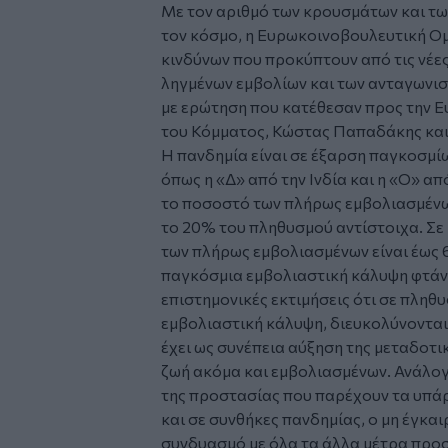
Με τον αριθμό των κρουσμάτων και τω
τον κόσμο, η Ευρωκοινοβουλευτική Ο
κινδύνων που προκύπτουν από τις νέες
ληγμένων εμβολίων και των ανταγωνι
με ερώτηση που κατέθεσαν προς την 
του Κόμματος, Κώστας Παπαδάκης κα
Η πανδημία είναι σε έξαρση παγκοσμί
όπως η «Δ» από την Ινδία και η «Ο» α
το ποσοστό των πλήρως εμβολιασμένων
το 20% του πληθυσμού αντίστοιχα. Σε
των πλήρως εμβολιασμένων είναι έως 
παγκόσμια εμβολιαστική κάλυψη φτάνε
επιστημονικές εκτιμήσεις ότι σε πληθ
εμβολιαστική κάλυψη, διευκολύνονται
έχει ως συνέπεια αύξηση της μεταδοτικ
ζωή ακόμα και εμβολιασμένων. Ανάλογ
της προστασίας που παρέχουν τα υπά
και σε συνθήκες πανδημίας, ο μη έγκα
συνδυασμό με όλα τα άλλα μέτρα προσ