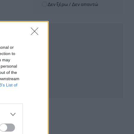
Δεν ξέρω / Δεν απαντώ
06.08.2026 - 12:22
Kavita Patel - PhARMA Innovation
Forum: Ένα στα πέντε καινοτόμα
φάρμακα φτάνει τελικά στην Ελλάδα
06.08.2026 - 11:37
Μείωση ασφαλιστικών εισφορών
sonal or
ύψους 240 εκατ. ευρώ ζητούν οι
ection to
έμποροι από την Κυβέρνηση
ou may
 personal
06.08.2026 - 10:45
out of the
Ευρώπη: Μπορεί η κλιματική αλλαγή να
 downstream
οδηγήσει σε ενεργειακή κρίση;
B’s List of
06.08.2026 - 09:15
Στέλιος Λιανός – INTERAMERICAN /
Αθηναϊκή Γενική Κλινική
06.08.2026 - 08:40
Η γαλλική «ψήφος» στο «καλώδιο» και