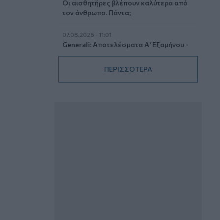
Οι αισθητήρες βλέπουν καλύτερα από
τον άνθρωπο. Πάντα;
07.08.2026 - 11:01
Generali: Αποτελέσματα Α' Εξαμήνου -
Εξαιρετική ανάπτυξη στα Λειτουργικά
και Προσαρμοσμένα Καθαρά
ΠΕΡΙΣΣΟΤΕΡΑ
Αποτελέσματα με συμβολή από όλες
τις επιχειρηματικές δραστηριότητες
07.08.2026 - 10:28
Ομαδικά Ασφαλιστικά προϊόντα
Επαγγελματικής Συνταξιοδότησης: Νέο
πεδίο ανάπτυξης για ασφαλιστικές και
ασφαλιστές
07.08.2026 - 09:23
CrediaBank: Οικονομικά Αποτελέσματα
A’ Εξαμήνου 2026 - Υψηλοί ρυθμοί
ανάπτυξης και νέα ρεκόρ επιδόσεων
07.08.2026 - 08:45