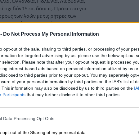
λλία, Ολλανδία, Πολωνία, Λιθουανία,
 σχεδόν 15 εκ. δόσεις. Πρόκειται για
ους των λαών με τις ρήτρες των
ουν κρυφές, προστατεύοντας τις
περίοδο που σημειώνονται νέες
 -
Do Not Process My Personal Information
τικοί όμιλοι με τα μεγαλύτερα μερίδια
to opt-out of the sale, sharing to third parties, or processing of your per
, που συγκροτήθηκε στο όνομα
formation for targeted advertising by us, please use the below opt-out s
ων χωρών στα εμβόλια για τον COVID-19,
r selection. Please note that after your opt-out request is processed y
σεις «δωρίζονται» δόσεις εμβολίων σε
eing interest-based ads based on personal information utilized by us or
» που μένουν αναξιοποίητες επειδή
disclosed to third parties prior to your opt-out. You may separately opt-
losure of your personal information by third parties on the IAB’s list of
ο αργότερα από την ημερομηνία παραλαβής
. This information may also be disclosed by us to third parties on the
IA
ν και σε μεταπωλήσεις εμβολίων από τη
Participants
that may further disclose it to other third parties.
ποτελεί χρυσοφόρο εμπόρευμα που
l Data Processing Opt Outs
σμούς μεγάλων επιχειρηματικών ομίλων
θυστερεί ο εμβολιασμός, θα ενισχύεται
o opt-out of the Sharing of my personal data.
υνεχίζεται η θανατηφόρα πορεία της