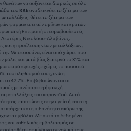
ν θανάτων να αυξάνεται διαρκώς σε όλο
μάδα του
ΚΚΕ
αναδεικνύει το ζήτημα των
 μεταλλάξεις, θέτει το ζήτημα των
σμών φαρμακευτικών ομίλων και κρατών
Ευρωπαϊκή Επιτροπή οι ευρωβουλευτές
ι Λευτέρης Νικολάου-Αλαβάνος.
ως και η προέλευση νέων μεταλλάξεων,
πό την Μποτσουάνα, είναι από χώρες που
 μόλις και μετά βίας ξεπερνά το 31% και
 μια σειρά «φτωχές» χώρες το ποσοστό
6% του πληθυσμού τους, ενώ η
ι το 42,7%. Επιβεβαιώνονται οι
υσμούς με ανύπαρκτη ή φτωχή
 οι μεταλλάξεις του κορονοϊού. Αυτό
ότητας, επιπτώσεις στην υγεία ή και στη
α υπάρχει και η πιθανότητα ακύρωσης
ρχοντα εμβόλια. Με αυτά τα δεδομένα
ιρος και καθολικός εμβολιασμός σε
τασίας θέτει σε κίνδυνο συνολικά τους