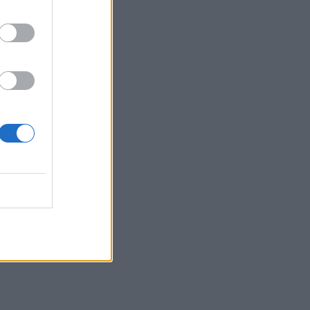
τα συμφέροντα, οι ελληνικές τράπεζες
«πρωταθλήτριες» στα δάνεια, νέο deal
Βαρδινογιάννη- Εξάρχου και ο
διπλασιασμός των κερδών της ΔΕΗ
05.08.2026 - 13:37
Randy Schekman, Νομπελίστας Ιατρικής:
«Σε πέντε χρόνια μπορεί να έχουμε
θεραπεία που αναστέλλει την εξέλιξη
του Πάρκινσον»
05.08.2026 - 12:33
Ε.Ε και παράνομη μετανάστευση:
προτάσεις και δράσεις με παρονομαστή
το κοινό συμφέρον
05.08.2026 - 12:11
Αντώνης Βουκλαρής - «ΕΡΡΙΚΟΣ
ΝΤΥΝΑΝ»
05.08.2026 - 11:30
Η νέα εποχή στην εκπαίδευση των