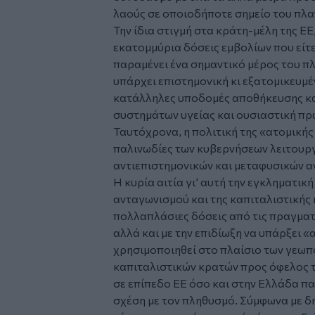
λαούς σε οποιοδήποτε σημείο του πλα
Την ίδια στιγμή στα κράτη-μέλη της Ε
εκατομμύρια δόσεις εμβολίων που είτε
παραμένει ένα σημαντικό μέρος του πλ
υπάρχει επιστημονική κι εξατομικευμ
κατάλληλες υποδομές αποθήκευσης κα
συστημάτων υγείας και ουσιαστική πρ
Ταυτόχρονα, η πολιτική της «ατομικής 
παλινωδίες των κυβερνήσεων λειτουρ
αντιεπιστημονικών και μεταφυσικών 
Η κυρία αιτία γι’ αυτή την εγκληματική
ανταγωνισμού και της καπιταλιστική
πολλαπλάσιες δόσεις από τις πραγματ
αλλά και με την επιδίωξη να υπάρξει 
χρησιμοποιηθεί στο πλαίσιο των γεω
καπιταλιστικών κρατών προς όφελος τ
σε επίπεδο ΕΕ όσο και στην Ελλάδα π
σχέση με τον πληθυσμό. Σύμφωνα με δ