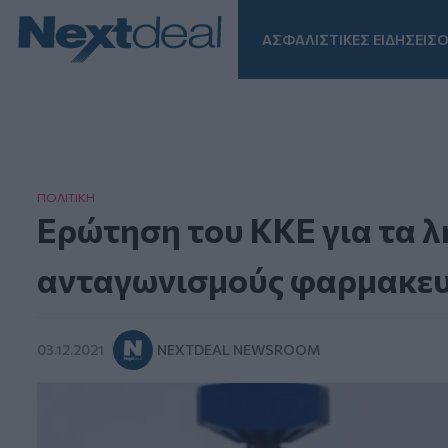
ΑΣΦΑΛΙΣΤΙΚΕΣ ΕΙΔΗΣΕΙΣ
Ο
Facebook
Instagram
LinkedIn
TikTok
X
Homepage
ΠΟΛΙΤΙΚΗ
Ερώτηση του ΚΚΕ για τα λ
ανταγωνισμούς φαρμακευ
03.12.2021
NEXTDEAL NEWSROOM