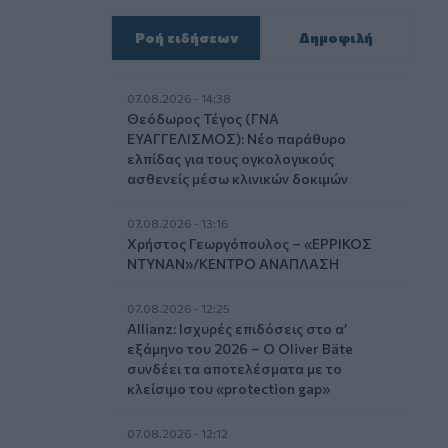
Ροή ειδήσεων
Δημοφιλή
07.08.2026 - 14:38
Θεόδωρος Τέγος (ΓΝΑ
ΕΥΑΓΓΕΛΙΣΜΟΣ): Νέο παράθυρο
ελπίδας για τους ογκολογικούς
ασθενείς μέσω κλινικών δοκιμών
07.08.2026 - 13:16
Χρήστος Γεωργόπουλος – «ΕΡΡΙΚΟΣ
ΝΤΥΝΑΝ»/ΚΕΝΤΡΟ ΑΝΑΠΛΑΣΗ
07.08.2026 - 12:25
Allianz: Ισχυρές επιδόσεις στο α’
εξάμηνο του 2026 – Ο Oliver Bäte
συνδέει τα αποτελέσματα με το
κλείσιμο του «protection gap»
07.08.2026 - 12:12