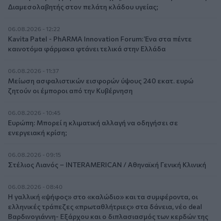
Διαμεσολαβητής στον πελάτη κλάδου υγείας;
06.08.2026 - 12:22
Kavita Patel - PhARMA Innovation Forum: Ένα στα πέντε
καινοτόμα φάρμακα φτάνει τελικά στην Ελλάδα
06.08.2026 - 11:37
Μείωση ασφαλιστικών εισφορών ύψους 240 εκατ. ευρώ
ζητούν οι έμποροι από την Κυβέρνηση
06.08.2026 - 10:45
Ευρώπη: Μπορεί η κλιματική αλλαγή να οδηγήσει σε
ενεργειακή κρίση;
06.08.2026 - 09:15
Στέλιος Λιανός – INTERAMERICAN / Αθηναϊκή Γενική Κλινική
06.08.2026 - 08:40
Η γαλλική «ψήφος» στο «καλώδιο» και τα συμφέροντα, οι
ελληνικές τράπεζες «πρωταθλήτριες» στα δάνεια, νέο deal
Βαρδινογιάννη- Εξάρχου και ο διπλασιασμός των κερδών της