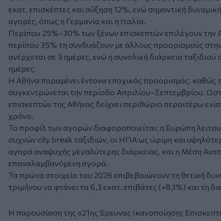
εκατ. επισκέπτες και αύξηση 12%, ενώ σημαντική δυναμι
αγορές, όπως η Γερμανία και η Ιταλία.
Περίπου 25%–30% των ξένων επισκεπτών επιλέγουν την 
περίπου 35% τη συνδυάζουν με άλλους προορισμούς στην
ανέρχεται σε 3 ημέρες, ενώ η συνολική διάρκεια ταξιδιού 
ημέρες.
Η Αθήνα παραμένει έντονα εποχικός προορισμός, καθώς 
συγκεντρώνεται την περίοδο Απριλίου–Σεπτεμβρίου. Ωστ
επισκεπτών της Αθήνας δείχνει περιθώριο περαιτέρω ενί
χρόνο.
Το προφίλ των αγορών διαφοροποιείται: η Ευρώπη λειτου
συχνών city break ταξιδιών, οι ΗΠΑ ως ώριμη και υψηλότ
αγορά αναψυχής μεγαλύτερης διάρκειας, και η Μέση Ανατο
επαναλαμβανόμενη αγορά.
Τα πρώτα στοιχεία του 2026 επιβεβαιώνουν τη θετική δυναμ
τριμήνου να φτάνει τα 6,3 εκατ. επιβάτες (+8,1%) και τη δι
Η παρουσίαση της «21ης Έρευνας Ικανοποίησης Επισκεπ