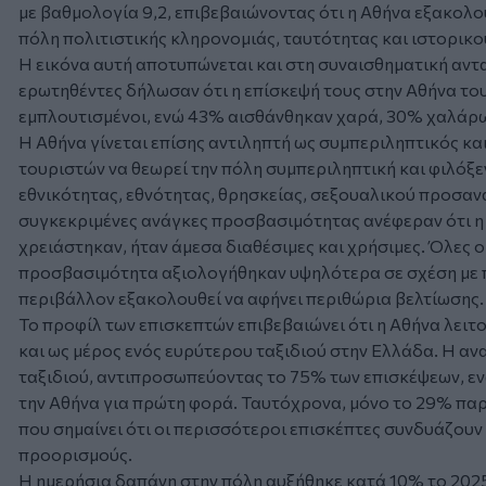
με βαθμολογία 9,2, επιβεβαιώνοντας ότι η Αθήνα εξακολο
πόλη πολιτιστικής κληρονομιάς, ταυτότητας και ιστορικο
Η εικόνα αυτή αποτυπώνεται και στη συναισθηματική αντα
ερωτηθέντες δήλωσαν ότι η επίσκεψή τους στην Αθήνα του
εμπλουτισμένοι, ενώ 43% αισθάνθηκαν χαρά, 30% χαλάρ
Η Αθήνα γίνεται επίσης αντιληπτή ως συμπεριληπτικός κα
τουριστών να θεωρεί την πόλη συμπεριληπτική και φιλόξε
εθνικότητας, εθνότητας, θρησκείας, σεξουαλικού προσανα
συγκεκριμένες ανάγκες προσβασιμότητας ανέφεραν ότι η β
χρειάστηκαν, ήταν άμεσα διαθέσιμες και χρήσιμες. Όλες ο
προσβασιμότητα αξιολογήθηκαν υψηλότερα σε σχέση με πέ
περιβάλλον εξακολουθεί να αφήνει περιθώρια βελτίωσης.
Το προφίλ των επισκεπτών επιβεβαιώνει ότι η Αθήνα λει
και ως μέρος ενός ευρύτερου ταξιδιού στην Ελλάδα. Η α
ταξιδιού, αντιπροσωπεύοντας το 75% των επισκέψεων, ε
την Αθήνα για πρώτη φορά. Ταυτόχρονα, μόνο το 29% παρ
που σημαίνει ότι οι περισσότεροι επισκέπτες συνδυάζου
προορισμούς.
Η ημερήσια δαπάνη στην πόλη αυξήθηκε κατά 10% το 2025