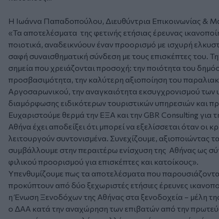
Η Ιωάννα Παπαδοπούλου, Διευθύντρια Επικοινωνίας & Μά
«Τα αποτελέσματα της φετινής ετήσιας έρευνας ικανοποίη
ποιοτικά, αναδεικνύουν έναν προορισμό με ισχυρή ελκυσ
σαφή συναισθηματική σύνδεση με τους επισκέπτες του. Την 
σημεία που χρειάζονται προσοχή: την ποιότητα του δημόσ
προσβασιμότητα, την καλύτερη αξιοποίηση του παραλιακ
Αργοσαρωνικού, την αναγκαιότητα εκσυγχρονισμού των υ
διαμόρφωσης ειδικότερων τουριστικών υπηρεσιών και πρ
Ευχαριστούμε θερμά την ΕΞΑ και την GBR Consulting για 
Αθήνα έχει αποδείξει ότι μπορεί να εξελίσσεται όταν οι κ
λειτουργούν συντονισμένα. Συνεχίζουμε, αξιοποιώντας τα
συμβάλλουμε στην περαιτέρω ενίσχυση της Αθήνας ως σύ
φιλικού προορισμού για επισκέπτες και κατοίκους».
Υπενθυμίζουμε πως τα αποτελέσματα που παρουσιάζοντ
προκύπτουν από δύο ξεχωριστές ετήσιες έρευνες ικανοπ
η Ένωση Ξενοδόχων της Αθήνας στα ξενοδοχεία – μέλη της
ο ΔΑΑ κατά την αναχώρηση των επιβατών από την πρωτεύ