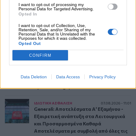
I want to opt-out of processing my
CrediaBank
Personal Data for Targeted Advertising.
Opted In
ΤΡAΠΕΖΕΣ
07.08.2026 - 09:23
I want to opt-out of Collection, Use,
CrediaBank: Οικονομικά Αποτελέσματα
Retention, Sale, and/or Sharing of my
Personal Data that Is Unrelated with the
A’ Εξαμήνου 2026 - Υψηλοί ρυθμοί
Purposes for which it was collected.
ανάπτυξης και νέα ρεκόρ επιδόσεων
Opted Out
CONFIRM
ΙΔΙΩΤΙΚΗ ΑΣΦAΛΙΣΗ
07.08.2026 - 12:25
Allianz: Ισχυρές επιδόσεις στο α’ εξάμηνο
του 2026 – Ο Oliver Bäte συνδέει τα
Data Deletion
Data Access
Privacy Policy
αποτελέσματα με το κλείσιμο του
«protection gap»
ΙΔΙΩΤΙΚΗ ΑΣΦAΛΙΣΗ
07.08.2026 - 11:01
Generali: Αποτελέσματα Α' Εξαμήνου -
Εξαιρετική ανάπτυξη στα Λειτουργικά
και Προσαρμοσμένα Καθαρά
Αποτελέσματα με συμβολή από όλες τις