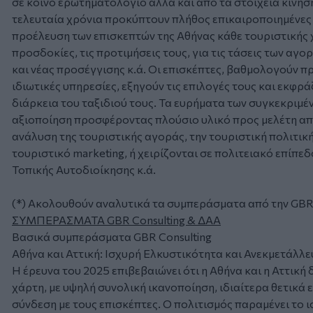
σε κοινό ερωτηματολόγιο αλλά και από τα στοιχεία κίνησ
τελευταία χρόνια προκύπτουν πλήθος επικαιροποιημένες 
προέλευση των επισκεπτών της Αθήνας κάθε τουριστικής χρο
προσδοκίες, τις προτιμήσεις τους, για τις τάσεις των αγ
και νέας προσέγγισης κ.ά. Οι επισκέπτες, βαθμολογούν 
ιδιωτικές υπηρεσίες, εξηγούν τις επιλογές τους και εκφρ
διάρκεια του ταξιδιού τους. Τα ευρήματα των συγκεκριμέ
αξιοποίηση προσφέροντας πλούσιο υλικό προς μελέτη από
ανάλυση της τουριστικής αγοράς, την τουριστική πολιτική
τουριστικό marketing, ή χειρίζονται σε πολιτειακό επίπ
Τοπικής Αυτοδιοίκησης κ.ά.
(*) Ακολουθούν αναλυτικά τα συμπεράσματα από την GBR 
ΣΥΜΠΕΡΑΣΜΑΤΑ GBR Consulting & ΔΑΑ
Βασικά συμπεράσματα GBR Consulting
Αθήνα και Αττική: Ισχυρή Ελκυστικότητα και Ανεκμετάλλε
Η έρευνα του 2025 επιβεβαιώνει ότι η Αθήνα και η Αττική
χάρτη, με υψηλή συνολική ικανοποίηση, ιδιαίτερα θετικά
σύνδεση με τους επισκέπτες. Ο πολιτισμός παραμένει το