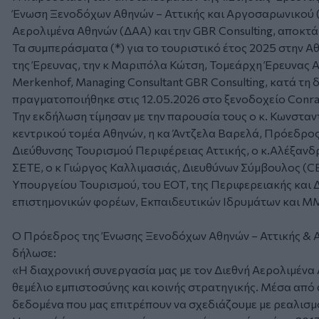
Ένωση Ξενοδόχων Αθηνών – Αττικής και Αργοσαρωνικού (
Αερολιμένα Αθηνών (ΔΑΑ) και την GBR Consulting, αποκτά
Τα συμπεράσματα (*) για το τουριστικό έτος 2025 στην 
της Έρευνας, την κ Μαριπόλα Κώτση, Τομεάρχη Έρευνας Α
Merkenhof, Managing Consultant GBR Consulting, κατά τη
πραγματοποιήθηκε στις 12.05.2026 στο ξενοδοχείο Conrad A
Την εκδήλωση τίμησαν με την παρουσία τους ο κ. Κωνστα
κεντρικού τομέα Αθηνών, η κα Άντζελα Βαρελά, Πρόεδρο
Διεύθυνσης Τουρισμού Περιφέρειας Αττικής, ο κ.Αλέξαν
ΣΕΤΕ, ο κ Γιώργος Καλλιμασιάς, Διευθύνων Σύμβουλος (C
Υπουργείου Τουρισμού, του ΕΟΤ, της Περιφερειακής και 
επιστημονικών φορέων, Εκπαιδευτικών Ιδρυμάτων και Μ
Ο Πρόεδρος της Ένωσης Ξενοδόχων Αθηνών – Αττικής & Α
δήλωσε:
«Η διαχρονική συνεργασία μας με τον Διεθνή Αερολιμένα Α
θεμέλιο εμπιστοσύνης και κοινής στρατηγικής. Μέσα από
δεδομένα που μας επιτρέπουν να σχεδιάζουμε με ρεαλισμ