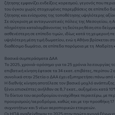
ζήτησης εμφανίζει ενδείξεις κορεσμού, γεγονός που περι
του όγκου χωρίς στοχευμένες παρεμβάσεις σε επίπεδο δ
ζήτησης και ενίσχυσης της τοποθέτησης υψηλότερης αξία
Σε σύγκριση με ανταγωνιστικές πόλεις της Μεσογείου, η 
πληρότητα καταλαμβάνοντας τη δεύτερη θέση στο δείγμ
ασθενέστερη σε επίπεδο τιμών, ιδίως κατά τη χειμερινή π
υψηλότερη μέση τιμή δωματίου, ενώ η Αθήνα βρίσκεται στ
διαθέσιμο δωμάτιο, σε επίπεδα παρόμοια με τη Μαδρίτη 
Βασικά συμπεράσματα ΔΑΑ
Το 2025, χρονιά-ορόσημο για τα 25 χρόνια λειτουργίας τ
επιβατική κίνηση έφτασε τα 34 εκατ. επιβάτες, περίπου 2
συνολικά στην 25ετία ο ΔΑΑ έχει εξυπηρετήσει πάνω από 
Η διεθνής κίνηση αποτέλεσε τον βασικό μοχλό ανάπτυξης, 
ξένοι επισκέπτες ανήλθαν σε 8,7 εκατ., αυξημένοι κατά 10
Το δίκτυο του αεροδρομίου ενισχύθηκε περαιτέρω, με περ
προορισμούς/αεροδρόμια, καθώς και με την προσθήκη 17
συχνοτήτων και 5 νέων αεροπορικών εταιρειών.
Οι ΗΠΑ αναδείχθηκαν το 2025 στην πρώτη αγορά ξένων επι