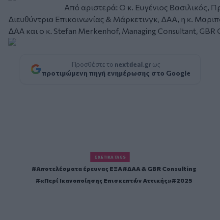
Από αριστερά: Ο κ. Ευγένιος Βασιλικός, Πρόεδρ
Διευθύντρια Επικοινωνίας & Μάρκετινγκ, ΔΑΑ, η κ. Μαρι
ΔΑΑ και ο κ. Stefan Merkenhof, Managing Consultant, GBR 
Προσθέστε το
nextdeal.gr
ως
προτιμώμενη πηγή ενημέρωσης στο Google
ΣΧΕΤΙΚΆ TAGS
Αποτελέσματα έρευνας ΕΞΑ
ΔΑΑ & GBR Consulting
«Περί Ικανοποίησης Επισκεπτών Αττικής»
2025