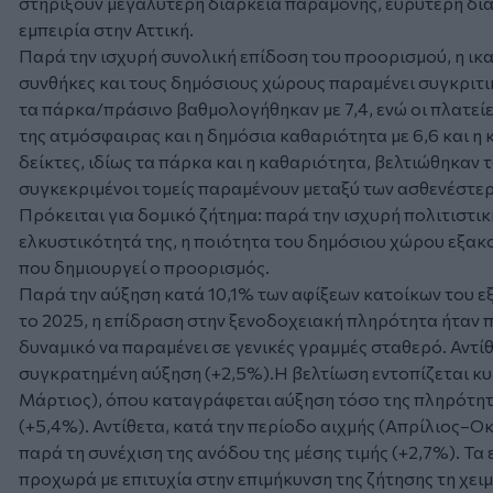
στηρίξουν μεγαλύτερη διάρκεια παραμονής, ευρύτερη διά
εμπειρία στην Αττική.
Παρά την ισχυρή συνολική επίδοση του προορισμού, η ικ
συνθήκες και τους δημόσιους χώρους παραμένει συγκριτι
τα πάρκα/πράσινο βαθμολογήθηκαν με 7,4, ενώ οι πλατείε
της ατμόσφαιρας και η δημόσια καθαριότητα με 6,6 και η
δείκτες, ιδίως τα πάρκα και η καθαριότητα, βελτιώθηκαν 
συγκεκριμένοι τομείς παραμένουν μεταξύ των ασθενέστερ
Πρόκειται για δομικό ζήτημα: παρά την ισχυρή πολιτιστικ
ελκυστικότητά της, η ποιότητα του δημόσιου χώρου εξακ
που δημιουργεί ο προορισμός.
Παρά την αύξηση κατά 10,1% των αφίξεων κατοίκων του ε
το 2025, η επίδραση στην ξενοδοχειακή πληρότητα ήταν π
δυναμικό να παραμένει σε γενικές γραμμές σταθερό. Αντί
συγκρατημένη αύξηση (+2,5%).Η βελτίωση εντοπίζεται κυ
Μάρτιος), όπου καταγράφεται αύξηση τόσο της πληρότητα
(+5,4%). Αντίθετα, κατά την περίοδο αιχμής (Απρίλιος–Ο
παρά τη συνέχιση της ανόδου της μέσης τιμής (+2,7%). Τα
προχωρά με επιτυχία στην επιμήκυνση της ζήτησης τη χει