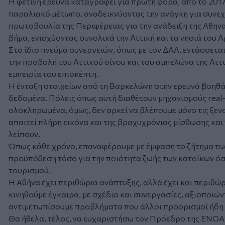
Η φετινή έρευνα καταγράφει για πρώτη φορά, από το 2017
παραλιακό μέτωπο, αναδεικνύοντας την ανάγκη για συνεχ
πρωτοβουλία της Περιφέρειας για την ανάδειξη της Αθηνα
βήμα, ενισχύοντας συνολικά την Αττική και τα νησιά του
Στο ίδιο πνεύμα συνεργειών, όπως με τον ΔΑΑ, εντάσσετα
την προβολή του Αττικού οίνου και του αμπελώνα της Αττ
εμπειρία του επισκέπτη.
Η ένταξη στοιχείων από τη Βαρκελώνη στην ερευνά βοηθά 
δεδομένα. Πόλεις όπως αυτή διαθέτουν μηχανισμούς real
ολοκληρωμένα, όμως, δεν αρκεί να βλέπουμε μόνο τις ξεν
απαιτεί πλήρη εικόνα και της βραχυχρόνιας μίσθωσης και
λείπουν.
Όπως κάθε χρόνο, επαναφέρουμε με έμφαση το ζήτημα τω
προϋπόθεση τόσο για την ποιότητα ζωής των κατοίκων όσο
τουρισμού.
Η Αθήνα έχει περιθώρια ανάπτυξης, αλλά έχει και περιθώρ
κινηθούμε έγκαιρα, με σχέδιο και συνεργασίες, αξιοποιώ
αντιμετωπίσουμε προβλήματα που άλλοι προορισμοί ήδη 
Θα ήθελα, τέλος, να ευχαριστήσω τον Πρόεδρο της ΕΝΟΑΑ