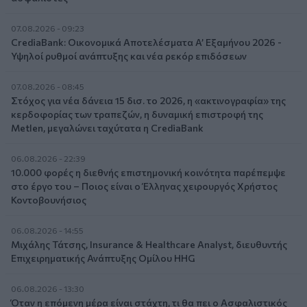
07.08.2026 - 09:23
CrediaBank: Οικονομικά Αποτελέσματα A’ Εξαμήνου 2026 -
Υψηλοί ρυθμοί ανάπτυξης και νέα ρεκόρ επιδόσεων
07.08.2026 - 08:45
Στόχος για νέα δάνεια 15 δισ. το 2026, η «ακτινογραφία» της
κερδοφορίας των τραπεζών, η δυναμική επιστροφή της
Metlen, μεγαλώνει ταχύτατα η CrediaBank
06.08.2026 - 22:39
10.000 φορές η διεθνής επιστημονική κοινότητα παρέπεμψε
στο έργο του – Ποιος είναι ο Έλληνας χειρουργός Χρήστος
Κοντοβουνήσιος
06.08.2026 - 14:55
Μιχάλης Τάτσης, Insurance & Healthcare Analyst, διευθυντής
Επιχειρηματικής Ανάπτυξης Ομίλου HHG
06.08.2026 - 13:30
Όταν η επόμενη μέρα είναι στάχτη, τι θα πει ο Ασφαλιστικός