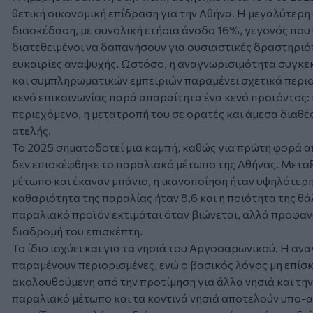
θετική οικονομική επίδραση για την Αθήνα. Η μεγαλύτερη
διασκέδαση, με συνολική ετήσια άνοδο 16%, γεγονός που 
διατεθειμένοι να δαπανήσουν για ουσιαστικές δραστηριότ
ευκαιρίες αναψυχής. Ωστόσο, η αναγνωρισιμότητα συγκ
και συμπληρωματικών εμπειριών παραμένει σχετικά περιο
κενό επικοινωνίας παρά απαραίτητα ένα κενό προϊόντος: 
περιεχόμενο, η μετατροπή του σε ορατές και άμεσα διαθέ
ατελής.
Το 2025 σηματοδοτεί μια καμπή, καθώς για πρώτη φορά α
δεν επισκέφθηκε το παραλιακό μέτωπο της Αθήνας. Μετα
μέτωπο και έκαναν μπάνιο, η ικανοποίηση ήταν υψηλότερη
καθαριότητα της παραλίας ήταν 8,6 και η ποιότητα της θά
παραλιακό προϊόν εκτιμάται όταν βιώνεται, αλλά προφαν
διαδρομή του επισκέπτη.
Το ίδιο ισχύει και για τα νησιά του Αργοσαρωνικού. Η αν
παραμένουν περιορισμένες, ενώ ο βασικός λόγος μη επίσκ
ακολουθούμενη από την προτίμηση για άλλα νησιά και την
παραλιακό μέτωπο και τα κοντινά νησιά αποτελούν υπο-α