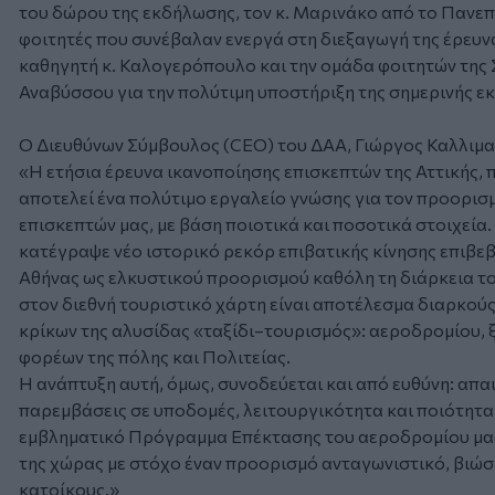
του δώρου της εκδήλωσης, τον κ. Μαρινάκο από το Πανεπι
φοιτητές που συνέβαλαν ενεργά στη διεξαγωγή της έρευνα
καθηγητή κ. Καλογερόπουλο και την ομάδα φοιτητών της
Αναβύσσου για την πολύτιμη υποστήριξη της σημερινής ε
O Διευθύνων Σύμβουλος (CEO) του ΔΑΑ, Γιώργος Καλλιμα
«Η ετήσια έρευνα ικανοποίησης επισκεπτών της Αττικής, 
αποτελεί ένα πολύτιμο εργαλείο γνώσης για τον προορισμ
επισκεπτών μας, με βάση ποιοτικά και ποσοτικά στοιχεία.
κατέγραψε νέο ιστορικό ρεκόρ επιβατικής κίνησης επιβεβ
Αθήνας ως ελκυστικού προορισμού καθόλη τη διάρκεια του
στον διεθνή τουριστικό χάρτη είναι αποτέλεσμα διαρκού
κρίκων της αλυσίδας «ταξίδι–τουρισμός»: αεροδρομίου, 
φορέων της πόλης και Πολιτείας.
Η ανάπτυξη αυτή, όμως, συνοδεύεται και από ευθύνη: απαι
παρεμβάσεις σε υποδομές, λειτουργικότητα και ποιότητα 
εμβληματικό Πρόγραμμα Επέκτασης του αεροδρομίου μας
της χώρας με στόχο έναν προορισμό ανταγωνιστικό, βιώσι
κατοίκους.»