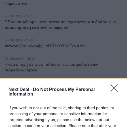
Πάρκινσον»
05.08.2026 - 12:33
Ε.Ε και παράνομη μετανάστευση: προτάσεις και δράσεις με
παρονομαστή το κοινό συμφέρον
05.08.2026 - 12:11
Αντώνης Βουκλαρής - «ΕΡΡΙΚΟΣ ΝΤΥΝΑΝ»
05.08.2026 - 11:30
Η νέα εποχή στην εκπαίδευση των ασφαλιστικών
διαμεσολαβητών
05.08.2026 - 10:50
Ξεκινούν οι αιτήσεις στο vouchers.gov.gr για το Πρόγραμμα
Next Deal -
Do Not Process My Personal
«Τουρισμός για όλους 2026-2027»
Information
05.08.2026 - 10:19
If you wish to opt-out of the sale, sharing to third parties, or
WWF: Περισσότερα από 180.000 στρέμματα καμένων
processing of your personal or sensitive information for
δασικών εκτάσεων στην Ελλάδα σε λίγες μόλις μέρες
targeted advertising by us, please use the below opt-out
section to confirm your selection. Please note that after your