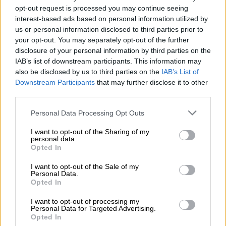
05.08.2026 - 09:45
opt-out request is processed you may continue seeing
Η Ελλάδα που αντιστέκεται και επιμένει να μην ασφαλίζεται!
interest-based ads based on personal information utilized by
us or personal information disclosed to third parties prior to
05.08.2026 - 09:20
your opt-out. You may separately opt-out of the further
Καλοκαιρινό ταξίδι: Οι 8 συμβουλές που αξίζει να δώσει κάθε
disclosure of your personal information by third parties on the
ασφαλιστής στους πελάτες του
IAB’s list of downstream participants. This information may
also be disclosed by us to third parties on the
IAB’s List of
Downstream Participants
that may further disclose it to other
05.08.2026 - 08:51
Το εκλογικό «καμπανάκι» της Goldman Sachs, η ισχυρή
third parties.
πιστωτική επέκταση των ελληνικών τραπεζών, το «πάρτι»
στις αγορές, οι «κρυμμένες» αξίες της ΓΕΚ ΤΕΡΝΑ
Personal Data Processing Opt Outs
I want to opt-out of the Sharing of my
05.08.2026 - 08:37
personal data.
Ιωάννης Μπολέτης – ΩΝΑΣΕΙΟ
Opted In
I want to opt-out of the Sale of my
04.08.2026 - 15:33
Personal Data.
ERGO Hellas: Μέτρα στήριξης για τους πληγέντες
Opted In
ασφαλισμένους της από τις πυρκαγιές
I want to opt-out of processing my
Personal Data for Targeted Advertising.
04.08.2026 - 12:40
Opted In
Τράπεζα Κύπρου: Ενισχυμένες κατά 31% οι ασφαλιστικές