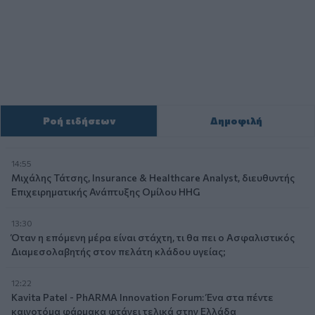
Ροή ειδήσεων
Δημοφιλή
14:55
Μιχάλης Τάτσης, Insurance & Healthcare Analyst, διευθυντής
Επιχειρηματικής Ανάπτυξης Ομίλου HHG
13:30
Όταν η επόμενη μέρα είναι στάχτη, τι θα πει ο Ασφαλιστικός
Διαμεσολαβητής στον πελάτη κλάδου υγείας;
12:22
Kavita Patel - PhARMA Innovation Forum: Ένα στα πέντε
καινοτόμα φάρμακα φτάνει τελικά στην Ελλάδα