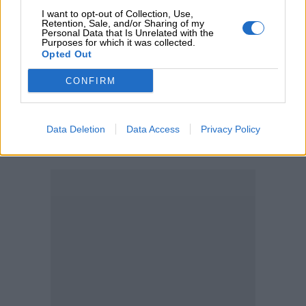
υπηρεσίες - Κέρδη €252 εκατ. (+7%) και ROTE 18.8% στο
I want to opt-out of Collection, Use,
εξάμηνο
Retention, Sale, and/or Sharing of my
Personal Data that Is Unrelated with the
Purposes for which it was collected.
04.08.2026 - 11:49
Opted Out
Σπύρος Γεωργαράς - «ΥΓΕΙΑ» / Ερευνητικό και Θεραπευτικό
Ινστιτούτο ΟΦΘΑΛΜΟΣ
CONFIRM
ΠΕΡΙΣΣΟΤΕΡΑ
Data Deletion
Data Access
Privacy Policy