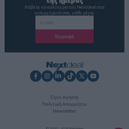
της ημέρας
Λάβετε τα καλύτερα του Nextdeal στα
εισερχόμενά σας, κάθε μέρα.
Email
*
Facebook
Instagram
LinkedIn
TikTok
X
Youtube
Όροι Χρήσης
Πολιτική Απορρήτου
Newsletter
© 2010 - 2026 Nextdeal