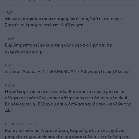
11:37
Μείωση ασφαλιστικών εισφορών ύψους 240 εκατ. ευρώ
ζητούν οι έμποροι από την Κυβέρνηση
10:45
Ευρώπη: Μπορεί η κλιματική αλλαγή να οδηγήσει σε
ενεργειακή κρίση;
09:15
Στέλιος Λιανός – INTERAMERICAN / Αθηναϊκή Γενική Κλινική
08:40
Η γαλλική «ψήφος» στο «καλώδιο» και τα συμφέροντα, οι
ελληνικές τράπεζες «πρωταθλήτριες» στα δάνεια, νέο deal
Βαρδινογιάννη- Εξάρχου και ο διπλασιασμός των κερδών της
ΔΕΗ
05.08.2026 - 13:37
Randy Schekman, Νομπελίστας Ιατρικής: «Σε πέντε χρόνια
μπορεί να έχουμε θεραπεία που αναστέλλει την εξέλιξη του