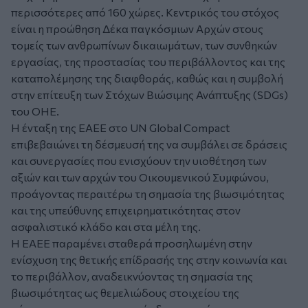
περισσότερες από 160 χώρες. Κεντρικός του στόχος
είναι η προώθηση Δέκα παγκόσμιων Αρχών στους
τομείς των ανθρωπίνων δικαιωμάτων, των συνθηκών
εργασίας, της προστασίας του περιβάλλοντος και της
καταπολέμησης της διαφθοράς, καθώς και η συμβολή
στην επίτευξη των Στόχων Βιώσιμης Ανάπτυξης (SDGs)
του ΟΗΕ.
Η ένταξη της ΕΑΕΕ στο UN Global Compact
επιβεβαιώνει τη δέσμευσή της να συμβάλει σε δράσεις
και συνεργασίες που ενισχύουν την υιοθέτηση των
αξιών και των αρχών του Οικουμενικού Συμφώνου,
προάγοντας περαιτέρω τη σημασία της βιωσιμότητας
και της υπεύθυνης επιχειρηματικότητας στον
ασφαλιστικό κλάδο και στα μέλη της.
Η ΕΑΕΕ παραμένει σταθερά προσηλωμένη στην
ενίσχυση της θετικής επίδρασής της στην κοινωνία και
το περιβάλλον, αναδεικνύοντας τη σημασία της
βιωσιμότητας ως θεμελιώδους στοιχείου της