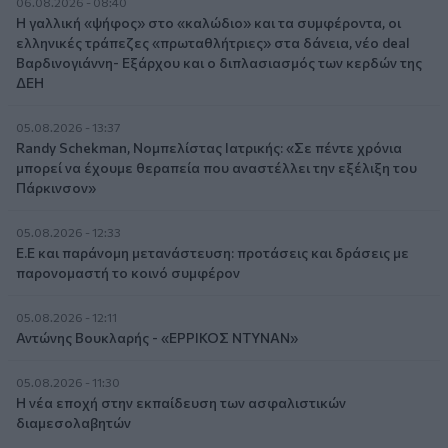
06.08.2026 - 08:40
Η γαλλική «ψήφος» στο «καλώδιο» και τα συμφέροντα, οι
ελληνικές τράπεζες «πρωταθλήτριες» στα δάνεια, νέο deal
Βαρδινογιάννη- Εξάρχου και ο διπλασιασμός των κερδών της
ΔΕΗ
05.08.2026 - 13:37
Randy Schekman, Νομπελίστας Ιατρικής: «Σε πέντε χρόνια
μπορεί να έχουμε θεραπεία που αναστέλλει την εξέλιξη του
Πάρκινσον»
05.08.2026 - 12:33
Ε.Ε και παράνομη μετανάστευση: προτάσεις και δράσεις με
παρονομαστή το κοινό συμφέρον
05.08.2026 - 12:11
Αντώνης Βουκλαρής - «ΕΡΡΙΚΟΣ ΝΤΥΝΑΝ»
05.08.2026 - 11:30
Η νέα εποχή στην εκπαίδευση των ασφαλιστικών
διαμεσολαβητών