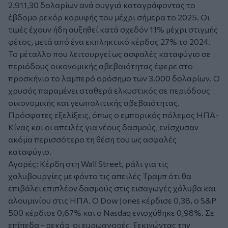
2.911,30 δολαρίων ανά ουγγιά καταγράφοντας το
έβδομο ρεκόρ κορυφής του μέχρι σήμερα το 2025. Οι
τιμές έχουν ήδη αυξηθεί κατά σχεδόν 11% μέχρι στιγμής
φέτος, μετά από ένα εκπληκτικό κέρδος 27% το 2024.
Το μέταλλο που λειτουργεί ως ασφαλές καταφύγιο σε
περιόδους οικονομικής αβεβαιότητας έφερε στο
προσκήνιο το λαμπερό ορόσημο των 3.000 δολαρίων. Ο
χρυσός παραμένει σταθερά ελκυστικός σε περιόδους
οικονομικής και γεωπολιτικής αβεβαιότητας.
Πρόσφατες εξελίξεις, όπως ο εμπορικός πόλεμος ΗΠΑ-
Κίνας και οι απειλές για νέους δασμούς, ενίσχυσαν
ακόμα περισσότερο τη θέση του ως ασφαλές
καταφύγιο.
Αγορές: Κέρδη στη Wall Street, ράλι για τις
χαλυβουργίες με φόντο τις απειλές Τραμπ ότι θα
επιβάλει επιπλέον δασμούς στις εισαγωγές χάλυβα και
αλουμινίου στις ΗΠΑ. O Dow Jones κέρδισε 0,38, ο S&P
500 κέρδισε 0,67% και ο Nasdaq ενισχύθηκε 0,98%. Σε
επίπεδα - ρεκόρ οι ευρωαγορές, ξεκινώντας την