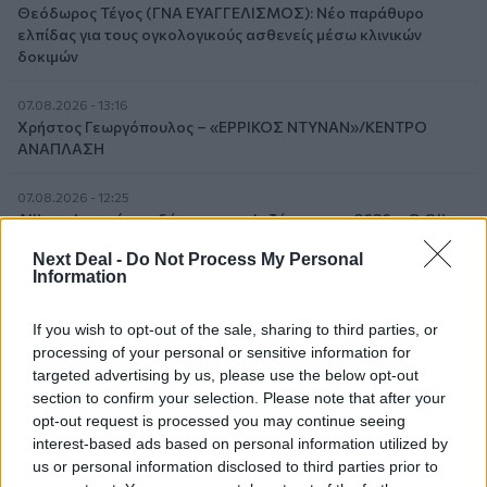
Θεόδωρος Τέγος (ΓΝΑ ΕΥΑΓΓΕΛΙΣΜΟΣ): Νέο παράθυρο
ελπίδας για τους ογκολογικούς ασθενείς μέσω κλινικών
δοκιμών
07.08.2026 - 13:16
Χρήστος Γεωργόπουλος – «ΕΡΡΙΚΟΣ ΝΤΥΝΑΝ»/ΚΕΝΤΡΟ
ΑΝΑΠΛΑΣΗ
07.08.2026 - 12:25
Allianz: Ισχυρές επιδόσεις στο α’ εξάμηνο του 2026 – Ο Oliver
Bäte συνδέει τα αποτελέσματα με το κλείσιμο του
Next Deal -
Do Not Process My Personal
«protection gap»
Information
07.08.2026 - 12:12
If you wish to opt-out of the sale, sharing to third parties, or
Οι αισθητήρες βλέπουν καλύτερα από τον άνθρωπο. Πάντα;
processing of your personal or sensitive information for
targeted advertising by us, please use the below opt-out
07.08.2026 - 11:01
section to confirm your selection. Please note that after your
Generali: Αποτελέσματα Α' Εξαμήνου - Εξαιρετική ανάπτυξη
opt-out request is processed you may continue seeing
στα Λειτουργικά και Προσαρμοσμένα Καθαρά Αποτελέσματα
interest-based ads based on personal information utilized by
με συμβολή από όλες τις επιχειρηματικές δραστηριότητες
us or personal information disclosed to third parties prior to