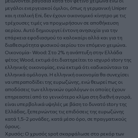
μειώνονται ραγδαία κατά τον φετινό χειμώνα ενώ οι
μεγάλοι ενεργειακοί όμιλοι, όπως η γερμανική Uniper
και η ιταλική Eni, δεν έχουν οικονομικό κίνητρο με τις
τρέχουσες τιμές να προχωρήσουν σε αποθήκευση
αερίου. Αυτό δημιουργεί έντονη ανησυχία για την
επάρκεια εφοδιασμού το καλοκαίρι αλλά και για τη
διαθεσιμότητα φυσικού αερίου τον επόμενο χειμώνα.
Οικονομία- Wood: Στο 2% η ανάπτυξη στην Ελλάδα
φέτος Wood, εκτιμά ότι διατηρείται το ισχυρό story της
ελληνικής οικονομίας, ενώ εκτιμά ότι «αδικούνται» τα
ελληνικά ομόλογα. Η ελληνική οικονομία θα συνεχίσει
να υπεραποδίδει της ευρωζώνης, ενώ θεωρεί πως οι
αποδόσεις των ελληνικών ομολόγων οι οποίες έχουν
επηρεαστεί από το γενικότερο κλίμα στη διεθνή αγορά,
είναι υπερβολικά υψηλές με βάση το δυνατό story της
Ελλάδας, ξεπερνώντας τις επιδόσεις της ευρωζώνης
κατά 1,5-2 μονάδες, κατά μέσο όρο, σε πραγματικούς
όρους.
Χρυσός: Ο χρυσός spot σκαρφάλωσε στο ρεκόρ των