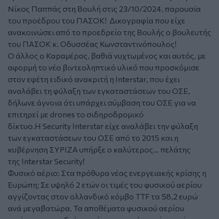
Νίκος Παππάς στη Βουλή στις 23/10/2024, παρουσία
του προέδρου του ΠΑΣΟΚ! Δικογραφία που είχε
ανακοινώσει από το προεδρείο της Βουλής ο βουλευτής
του ΠΑΣΟΚ κ. Οδυσσέας Κωνσταντινόπουλος!
Ο άλλος ο Καραμέρος, βαθιά νυχτωμένος και αυτός, με
αφορμή το νέο βιντεοληπτικό υλικό που προσκόμισε
στον εφέτη ειδικό ανακριτή η Interstar, που έχει
αναλάβει τη φύλαξη των εγκαταστάσεων του ΟΣΕ,
δήλωνε άγνοια ότι υπάρχει σύμβαση του ΟΣΕ για να
επιτηρεί με drones το σιδηροδρομικό
δίκτυο.H Security Interstar είχε αναλάβει την φύλαξη
των εγκαταστάσεων του ΟΣΕ από το 2015 και η
κυβέρνηση ΣΥΡΙΖΑ υπήρξε ο καλύτερος… πελάτης
της Interstar Security!
Φυσικό αέριο: Στα πρόθυρα νέας ενεργειακής κρίσης η
Ευρώπη; Σε υψηλό 2 ετών οι τιμές του φυσικού αερίου
αγγίζοντας στον ολλανδικό κόμβο TTF τα 58,2 ευρώ
ανά μεγαβατώρα. Τα αποθέματα φυσικού αερίου