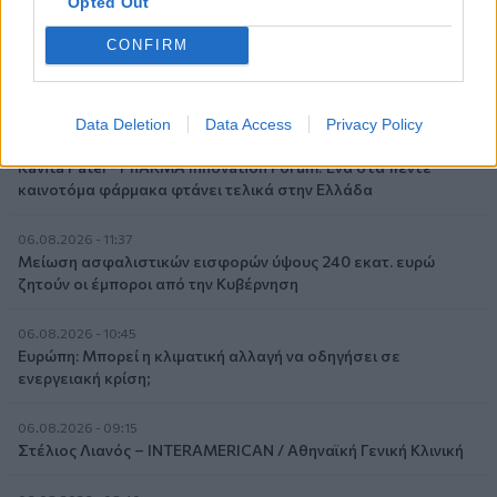
Επιχειρηματικής Ανάπτυξης Ομίλου HHG
Opted Out
CONFIRM
06.08.2026 - 13:30
Όταν η επόμενη μέρα είναι στάχτη, τι θα πει ο Ασφαλιστικός
Διαμεσολαβητής στον πελάτη κλάδου υγείας;
Data Deletion
Data Access
Privacy Policy
06.08.2026 - 12:22
Kavita Patel - PhARMA Innovation Forum: Ένα στα πέντε
καινοτόμα φάρμακα φτάνει τελικά στην Ελλάδα
06.08.2026 - 11:37
Μείωση ασφαλιστικών εισφορών ύψους 240 εκατ. ευρώ
ζητούν οι έμποροι από την Κυβέρνηση
06.08.2026 - 10:45
Ευρώπη: Μπορεί η κλιματική αλλαγή να οδηγήσει σε
ενεργειακή κρίση;
06.08.2026 - 09:15
Στέλιος Λιανός – INTERAMERICAN / Αθηναϊκή Γενική Κλινική