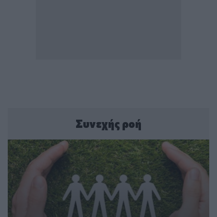
Συνεχής ροή