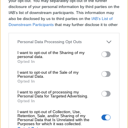
your opt-out. You may separately opt-out of the further
07.08.2026 - 10:28
disclosure of your personal information by third parties on the
Ομαδικά Ασφαλιστικά προϊόντα Επαγγελματικής
IAB’s list of downstream participants. This information may
Συνταξιοδότησης: Νέο πεδίο ανάπτυξης για ασφαλιστικές και
also be disclosed by us to third parties on the
IAB’s List of
ασφαλιστές
Downstream Participants
that may further disclose it to other
third parties.
07.08.2026 - 09:23
CrediaBank: Οικονομικά Αποτελέσματα A’ Εξαμήνου 2026 -
Personal Data Processing Opt Outs
Υψηλοί ρυθμοί ανάπτυξης και νέα ρεκόρ επιδόσεων
I want to opt-out of the Sharing of my
personal data.
07.08.2026 - 08:45
Opted In
Στόχος για νέα δάνεια 15 δισ. το 2026, η «ακτινογραφία» της
κερδοφορίας των τραπεζών, η δυναμική επιστροφή της
I want to opt-out of the Sale of my
Metlen, μεγαλώνει ταχύτατα η CrediaBank
Personal Data.
Opted In
06.08.2026 - 22:39
I want to opt-out of processing my
10.000 φορές η διεθνής επιστημονική κοινότητα παρέπεμψε
Personal Data for Targeted Advertising.
στο έργο του – Ποιος είναι ο Έλληνας χειρουργός Χρήστος
Opted In
Κοντοβουνήσιος
I want to opt-out of Collection, Use,
Retention, Sale, and/or Sharing of my
06.08.2026 - 14:55
Personal Data that Is Unrelated with the
Μιχάλης Τάτσης, Insurance & Healthcare Analyst, διευθυντής
Purposes for which it was collected.