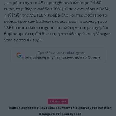
με τιμή- στόχο τα 45 ευρώ (χθεσινό κλείσιμο 34,60
ευρώ, περιθώριο ανόδου 30%). Όπως αναφέρει η BofA,
η εξέλιξη της METLEN τραβά όλο και περισσότερο το
ενδιαφέρον των διεθνών αγορών, ενώ η εισαγωγή στο
LSE θα αποτελέσει ισχυρό καταλύτη για τη μετοχή. Να
θυμίσουμε ότι η Citi δίνει τιμή στα 46 ευρώ και η Morgan
Stanley στα 47 ευρώ.
Προσθέστε το
nextdeal.gr
ως
προτιμώμενη πηγή ενημέρωσης στο Google
ΣΧΕΤΙΚΆ TAGS
επικαιρότητα
οικονομία
Τέμπη
πολιτική
χρυσός
Metlen
Χρηματιστήριο
αγορές