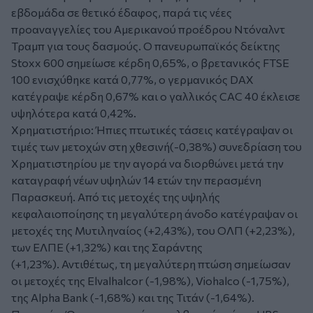
εβδομάδα σε θετικό έδαφος, παρά τις νέες
προαναγγελίες του Αμερικανού προέδρου Ντόναλντ
Τραμπ για τους δασμούς. Ο πανευρωπαϊκός δείκτης
Stoxx 600 σημείωσε κέρδη 0,65%, ο βρετανικός FTSE
100 ενισχύθηκε κατά 0,77%, ο γερμανικός DAX
κατέγραψε κέρδη 0,67% και ο γαλλικός CAC 40 έκλεισε
υψηλότερα κατά 0,42%.
Χρηματιστήριο: Ήπιες πτωτικές τάσεις κατέγραψαν οι
τιμές των μετοχών στη χθεσινή(-0,38%) συνεδρίαση του
Χρηματιστηρίου με την αγορά να διορθώνει μετά την
καταγραφή νέων υψηλών 14 ετών την περασμένη
Παρασκευή. Από τις μετοχές της υψηλής
κεφαλαιοποίησης τη μεγαλύτερη άνοδο κατέγραψαν οι
μετοχές της Μυτιληναίος (+2,43%), του ΟΛΠ (+2,23%),
των ΕΛΠΕ (+1,32%) και της Σαράντης
(+1,23%). Αντιθέτως, τη μεγαλύτερη πτώση σημείωσαν
οι μετοχές της Elvalhalcor (-1,98%), Viohalco (-1,75%),
της Alpha Bank (-1,68%) και της Τιτάν (-1,64%).