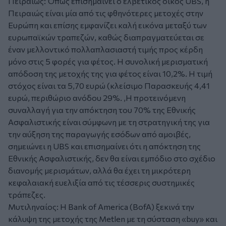
Πειραιώς: Όπως επισημαίνει ο ελβετικός οίκος UBS, η
Πειραιώς είναι μία από τις φθηνότερες μετοχές στην
Ευρώπη και επίσης εμφανίζει καλή εικόνα μεταξύ των
ευρωπαϊκών τραπεζών, καθώς διαπραγματεύεται σε
έναν μελλοντικό πολλαπλασιαστή τιμής προς κέρδη
μόνο στις 5 φορές για φέτος. Η συνολική μερισματική
απόδοση της μετοχής της για φέτος είναι 10,2%. Η τιμή
στόχος είναι τα 5,70 ευρώ (κλείσιμο Παρασκευής 4,41
ευρώ, περιθώριο ανόδου 29%. ,Η προτεινόμενη
συναλλαγή για την απόκτηση του 70% της Εθνικής
Ασφαλιστικής είναι σύμφωνη με τη στρατηγική της για
την αύξηση της παραγωγής εσόδων από αμοιβές,
σημειώνει η UBS και επισημαίνει ότι η απόκτηση της
Εθνικής Ασφαλιστικής, δεν θα είναι εμπόδιο στο σχέδιο
διανομής μερισμάτων, αλλά θα έχει τη μικρότερη
κεφαλαιακή ευελιξία από τις τέσσερις συστημικές
τράπεζες.
Μυτιληναίος: H Bank of America (BofA) ξεκινά την
κάλυψη της μετοχής της Metlen με τη σύσταση «buy» και