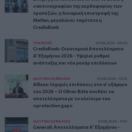
«ακτινογραφία» της κερδοφορίας των
τραπεζών, η δυναμική επιστροφή της
Metlen, μεγαλώνει ταχύτατα η
CrediaBank
ΤΡAΠΕΖΕΣ
07.08.2026 - 09:23
CrediaBank: Οικονομικά Αποτελέσματα
A’ Εξαμήνου 2026 - Υψηλοί ρυθμοί
ανάπτυξης και νέα ρεκόρ επιδόσεων
ΙΔΙΩΤΙΚΗ ΑΣΦAΛΙΣΗ
07.08.2026 - 12:25
Allianz: Ισχυρές επιδόσεις στο α’ εξάμηνο
του 2026 – Ο Oliver Bäte συνδέει τα
αποτελέσματα με το κλείσιμο του
«protection gap»
ΙΔΙΩΤΙΚΗ ΑΣΦAΛΙΣΗ
07.08.2026 - 11:01
Generali: Αποτελέσματα Α' Εξαμήνου -