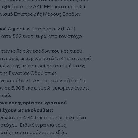
ραχθεί από τον ΔΑΠΕΕΠ και αποδοθεί
ανισμό Επιστροφής Μέρους Εσόδων
μού Δημοσίων Επενδύσεων (ΠΔΕ)
α κατά 502 εκατ. ευρώ από τον στόχο
λο των καθαρών εσόδων του κρατικού
. ευρώ, μειωμένο κατά 1.741 εκατ. ευρώ
υρίως της μη είσπραξης του τιμήματος
της Εγνατίας Οδού όπως
ένων εσόδων ΠΔΕ. Τα συνολικά έσοδα
 σε 5.305 εκατ. ευρώ, μειωμένα έναντι
ευρώ.
ονα κατηγορία του κρατικού
3 έχουν ως ακολούθως:
νήλθαν σε 4.349 εκατ. ευρώ, αυξημένα
 στόχου. Ειδικότερα για τους
υτής παρατηρούνται τα εξής: