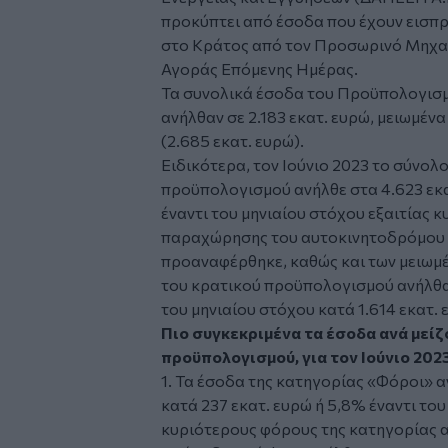
προκύπτει από έσοδα που έχουν εισπ
στο Κράτος από τον Προσωρινό Μηχ
Αγοράς Επόμενης Ημέρας.
Τα συνολικά έσοδα του Προϋπολογισ
ανήλθαν σε 2.183 εκατ. ευρώ, μειωμέν
(2.685 εκατ. ευρώ).
Ειδικότερα, τον Ιούνιο 2023 το σύνο
προϋπολογισμού ανήλθε στα 4.623 εκατ
έναντι του μηνιαίου στόχου εξαιτίας κ
παραχώρησης του αυτοκινητοδρόμου 
προαναφέρθηκε, καθώς και των μειωμ
του κρατικού προϋπολογισμού ανήλθαν
του μηνιαίου στόχου κατά 1.614 εκατ. 
Πιο συγκεκριμένα τα έσοδα ανά μείζ
προϋπολογισμού, για τον Ιούνιο 202
1. Τα έσοδα της κατηγορίας «Φόροι» α
κατά 237 εκατ. ευρώ ή 5,8% έναντι του
κυριότερους φόρους της κατηγορίας α