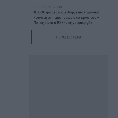
06.08.2026 - 22:39
10.000 φορές η διεθνής επιστημονική
κοινότητα παρέπεμψε στο έργο του –
Ποιος είναι ο Έλληνας χειρουργός
Χρήστος Κοντοβουνήσιος
ΠΕΡΙΣΣΟΤΕΡΑ
06.08.2026 - 14:55
Μιχάλης Τάτσης, Insurance &
Healthcare Analyst, διευθυντής
Επιχειρηματικής Ανάπτυξης Ομίλου HHG
06.08.2026 - 13:30
Όταν η επόμενη μέρα είναι στάχτη, τι θα
πει ο Ασφαλιστικός Διαμεσολαβητής
στον πελάτη κλάδου υγείας;
06.08.2026 - 12:22
Kavita Patel - PhARMA Innovation
Forum: Ένα στα πέντε καινοτόμα
φάρμακα φτάνει τελικά στην Ελλάδα