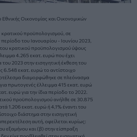
 Εθνικής Οικονομίας και Οικονομικών
υ κρατικού προϋπολογισμού, σε
 περίοδο του Ιανουαρίου - Ιουνίου 2023,
ο του κρατικού προϋπολογισμού ύψους
λλειμμα 4.265 εκατ. ευρώ που έχει
α του 2023 στην εισηγητική έκθεση του
 6.548 εκατ. ευρώ το αντίστοιχο
ποτέλεσμα διαμορφώθηκε σε πλεόνασμα
 για πρωτογενές έλλειμμα 415 εκατ. ευρώ
τ. ευρώ για την ίδια περίοδο το 2022.
τικού προϋπολογισμού ανήλθε σε 30.875
τά 1.206 εκατ. ευρώ ή 4,1% έναντι του
τίστοιχο διάστημα στην εισηγητική
περεκτέλεση αυτή, οφείλεται κυρίως:
υ εξαμήνου και (β) στην είσπραξη
δεν είχε προβλεφθεί στην εισηγητική