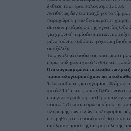
έκθεση του Προϋπολογισμού 2023.
Αντιθέτως δεν εισπράχθηκε το τίμημα, 
παραχώρηση του δικαιώματος χρήσης 
αυτοκινητοδρόμου της Εγνατίας Οδού 
για χρονική περίοδο 35 ετών, που είχε
μήνα Ιούνιο, καθόσον η σχετική διαδικ
σε εξέλιξη.
Τα συνολικά έσοδα του κρατικού προϋ
ευρώ, αυξημένα κατά 1.793 εκατ. ευρώ 
Πιο συγκεκριμένα τα έσοδα των μει
προϋπολογισμού έχουν ως ακολούθω
1. Τα έσοδα της κατηγορίας «Φόροι» α
κατά 2.154 εκατ. ευρώ ή 8,6% έναντι τ
εισηγητική έκθεση του Προϋπολογισμο
ποσού 470 εκατ. ευρώ περίπου, αφορά
πληρωμής των τελών κυκλοφορίας μέχρ
εκτιμηθεί ότι το ποσό αυτό θα εισπρα
υπόλοιπο ποσό της υπερεκτέλεσης πρ