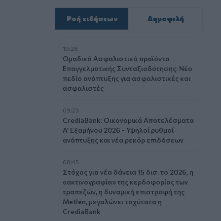
Ροή ειδήσεων
Δημοφιλή
10:28
Ομαδικά Ασφαλιστικά προϊόντα
Επαγγελματικής Συνταξιοδότησης: Νέο
πεδίο ανάπτυξης για ασφαλιστικές και
ασφαλιστές
09:23
CrediaBank: Οικονομικά Αποτελέσματα
A’ Εξαμήνου 2026 - Υψηλοί ρυθμοί
ανάπτυξης και νέα ρεκόρ επιδόσεων
08:45
Στόχος για νέα δάνεια 15 δισ. το 2026, η
«ακτινογραφία» της κερδοφορίας των
τραπεζών, η δυναμική επιστροφή της
Metlen, μεγαλώνει ταχύτατα η
CrediaBank