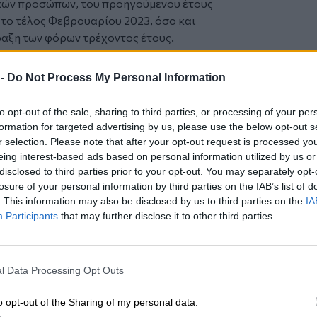
κών προσώπων, του προηγούμενου έτους
 το τέλος Φεβρουαρίου 2023, όσο και
αξη των φόρων τρέχοντος έτους.
ρους της κατηγορίας αυτής
 -
Do Not Process My Personal Information
κατ. ευρώ και είναι αυξημένα έναντι του
to opt-out of the sale, sharing to third parties, or processing of your per
τ. ευρώ και είναι μειωμένα έναντι του
formation for targeted advertising by us, please use the below opt-out s
r selection. Please note that after your opt-out request is processed y
ας ανήλθαν σε 1.567 εκατ. ευρώ και είναι
eing interest-based ads based on personal information utilized by us or
disclosed to third parties prior to your opt-out. You may separately opt-
κατ. ευρώ.
losure of your personal information by third parties on the IAB’s list of
αν σε 7.479 εκατ. ευρώ και είναι
. This information may also be disclosed by us to third parties on the
IA
εκατ. ευρώ.
Participants
that may further disclose it to other third parties.
ές Εισφορές» ανήλθαν σε 29 εκατ. ευρώ
ατά 1 εκατ. ευρώ.
σεις» ανήλθαν σε 4.407 εκατ. ευρώ,
l Data Processing Opt Outs
ου στόχου που έχει περιληφθεί στην
ύ 2023, εξαιτίας των μειωμένων εσόδων
o opt-out of the Sharing of my personal data.
3 εκατ. ευρώ από ANFAs όπως