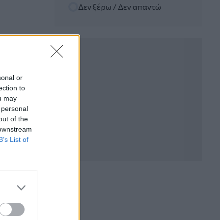
Randy Schekman, Νομπελίστας Ιατρικής:
Δεν ξέρω / Δεν απαντώ
«Σε πέντε χρόνια μπορεί να έχουμε
θεραπεία που αναστέλλει την εξέλιξη
του Πάρκινσον»
05.08.2026 - 12:33
Ε.Ε και παράνομη μετανάστευση:
προτάσεις και δράσεις με παρονομαστή
sonal or
το κοινό συμφέρον
ection to
ou may
05.08.2026 - 12:11
 personal
Αντώνης Βουκλαρής - «ΕΡΡΙΚΟΣ
out of the
ΝΤΥΝΑΝ»
 downstream
B’s List of
05.08.2026 - 11:30
Η νέα εποχή στην εκπαίδευση των
ασφαλιστικών διαμεσολαβητών
05.08.2026 - 10:50
Ξεκινούν οι αιτήσεις στο
vouchers.gov.gr για το Πρόγραμμα