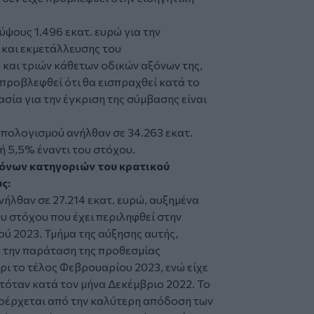
ύψους 1.496 εκατ. ευρώ για την
και εκμετάλλευσης του
και τριών κάθετων οδικών αξόνων της,
 προβλεφθεί ότι θα εισπραχθεί κατά το
ασία για την έγκριση της σύμβασης είναι
πολογισμού ανήλθαν σε 34.263 εκατ.
ή 5,5% έναντι του στόχου.
ζόνων κατηγοριών του κρατικού
ς:
νήλθαν σε 27.214 εκατ. ευρώ, αυξημένα
ου στόχου που έχει περιληφθεί στην
ύ 2023. Τμήμα της αύξησης αυτής,
 την παράταση της προθεσμίας
ι το τέλος Φεβρουαρίου 2023, ενώ είχε
ττόταν κατά τον μήνα Δεκέμβριο 2022. Το
οέρχεται από την καλύτερη απόδοση των