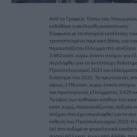
Από το Γραφείο Τύπου του Υπουργείου
εκδόθηκε η ακόλουθη ανακοίνωση:
Σύμφωνα με τα στοιχεία εκτέλεσης το
τροποποιημένη ταμειακή βάση, για την
παρουσιάζεται έλλειμμα στο ισοζύγι
2.462 εκατ. ευρώ, έναντι στόχου για έ
περιληφθεί για το αντίστοιχο διάστημ
Προϋπολογισμού 2023 και ελλείμματος
διάστημα του 2022. Το πρωτογενές α
ύψους 2.116 εκατ. ευρώ, έναντι στόχου
και πρωτογενούς ελλείμματος 3.425 εκα
Το ύψος των καθαρών εσόδων του κρα
εκατ. ευρώ, παρουσιάζοντας αύξηση κα
στόχου που έχει περιληφθεί για το αν
έκθεση του Προϋπολογισμού 2023. Η υ
(α) στα αυξημένα φορολογικά έσοδα το
ποσού 603 εκατ. ευρώ από ANFAs, που 