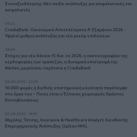
Συνταξιοδότησης: Νέο πεδίο ανάπτυξης για ασφαλιστικές και
ασφαλιστές
09:23
CrediaBank: Οικονομικά Αποτελέσματα A’ Εξαμήνου 2026 -
Υψηλοί ρυθμοί ανάπτυξης και νέα ρεκόρ επιδόσεων
08:45
Στόχος για νέα δάνεια 15 δισ. το 2026, η «ακτινογραφία» της
κερδοφορίας των τραπεζών, η δυναμική επιστροφή της
Metlen, μεγαλώνει ταχύτατα η CrediaBank
06.08.2026 - 22:39
10.000 φορές η διεθνής επιστημονική κοινότητα παρέπεμψε
στο έργο του – Ποιος είναι ο Έλληνας χειρουργός Χρήστος
Κοντοβουνήσιος
06.08.2026 - 14:55
Μιχάλης Τάτσης, Insurance & Healthcare Analyst, διευθυντής
Επιχειρηματικής Ανάπτυξης Ομίλου HHG