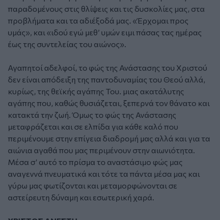
παραδομένους στις θλίψεις και τις δυσκολίες μας, στα
προβλήματα και τα αδιέξοδά μας. «Έρχομαι προς
υμάς», και «ιδού εγώ μεθ’ υμών ειμι πάσας τας ημέρας
έως της συντελείας του αιώνος».
Αγαπητοί αδελφοί, το φώς της Ανάστασης του Χριστού
δεν είναι απόδειξη της παντοδυναμίας του Θεού αλλά,
κυρίως, της θεϊκής αγάπης Του. μιας ακατάλυτης
αγάπης που, καθώς θυσιάζεται, ξεπερνά τον θάνατο και
κατακτά την ζωή. Όμως το φώς της Ανάστασης
μεταφράζεται και σε ελπίδα για κάθε καλό που
περιμένουμε στην επίγεια διαδρομή μας αλλά και για τα
αιώνια αγαθά που μας περιμένουν στην αιωνιότητα.
Μέσα σ’ αυτό το πρίσμα το αναστάσιμο φώς μας
αναγεννά πνευματικά και τότε τα πάντα μέσα μας και
γύρω μας φωτίζονται και μεταμορφώνονται σε
αστείρευτη δύναμη και εσωτερική χαρά.