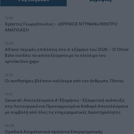
13:16
Χρήστος Γεωργόπουλος – «ΕΡΡΙΚΟΣ ΝΤΥΝΑΝ»/ΚΕΝΤΡΟ
ΑΝΑΠΛΑΣΗ
12:25
Allianz: Ισχυρές επιδόσεις στο α’ εξάμηνο του 2026 – Ο Oliver
Bäte συνδέει τα αποτελέσματα με το κλείσιμο του
«protection gap»
12:12
Οι αισθητήρες βλέπουν καλύτερα από τον άνθρωπο. Πάντα;
11:01
Generali: Αποτελέσματα Α' Εξαμήνου - Εξαιρετική ανάπτυξη
στα Λειτουργικά και Προσαρμοσμένα Καθαρά Αποτελέσματα
με συμβολή από όλες τις επιχειρηματικές δραστηριότητες
10:28
Ομαδικά Ασφαλιστικά προϊόντα Επαγγελματικής