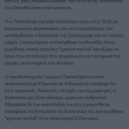
οποίος χθες παρακολούθησε την τελετή της Ανάστασης
του Θεανθρώπου στα Ιωάννινα.
Ο κ. Παπούλιας έφτασε στη Σκύρο γύρω στις 12:30 με
στρατιωτικό αεροσκάφος και στο αεροδρόμιο τον
υποδέχθηκαν ο διοικητής της Σμηναρχίας και οι τοπικές
αρχές. Στη συνέχεια, επισκέφθηκε τη Μονάδα, όπου
ευχήθηκε στους σμηνίτες "χρόνια πολλά" και εξήρε το
έργο που επιτελούν, στο νευραλγικό για την άμυνα της
χώρας, αυτό σημείο του Αιγαίου.
Ο πρωθυπουργός Γιώργος Παπανδρέου έκανε
Ανάσταση στην Ύδρα και σε δήλωσή του ανέφερε ότι
στις σημερινές, δύσκολες στιγμές για τη χώρα μας, η
Ανάσταση μας δίνει δύναμη, χαρά και ανθρωπιά.
Εξέφρασε δε την αισιοδοξία του ότι η χώρα θα τα
καταφέρει να ξεπεράσει τις δυσκολίες της και ευχήθηκε
"χρόνια πολλά" στον απανταχού Ελληνισμό.