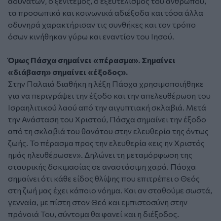
αδυνάτων, ο ξενιτεμός, ο εξευτελισμός του ανθρώπου,
τα προσωπικά και κοινωνικά αδιέξοδα και τόσα άλλα
οδυνηρά χαρακτήρισαν τις συνθήκες και τον τρόπο
όσων κινήθηκαν γύρω και εναντίον του Ιησού.
Όμως Πάσχα σημαίνει «πέρασμα». Σημαίνει
«διάβαση» σημαίνει «έξοδος».
Στην Παλαιά διαθήκη η λέξη Πάσχα χρησιμοποιήθηκε
για να περιγράψει την έξοδο και την απελευθέρωση του
Ισραηλιτικού λαού από την αιγυπτιακή σκλαβιά. Μετά
την Ανάσταση του Χριστού, Πάσχα σημαίνει την έξοδο
από τη σκλαβιά του θανάτου στην ελευθερία της όντως
ζωής. Το πέρασμα προς την ελευθερία «εις ην Χριστός
ημάς ηλευθέρωσεν». Δηλώνει τη μεταμόρφωση της
σταυρικής δοκιμασίας σε αναστάσιμη χαρά. Πάσχα
σημαίνει ότι κάθε είδος θλίψης που επιτρέπει ο Θεός
στη ζωή μας έχει κάποιο νόημα. Και αν σταθούμε σωστά,
γενναία, με πίστη στον Θεό και εμπιστοσύνη στην
πρόνοιά Του, σύντομα θα φανεί και η διέξοδος.