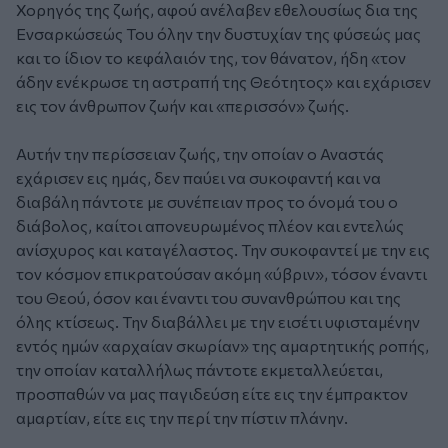
Χορηγός της ζωής, αφού ανέλαβεν εθελουσίως δια της
Ενσαρκώσεώς Του όλην την δυστυχίαν της φύσεώς μας
και το ίδιον το κεφάλαιόν της, τον θάνατον, ήδη «τον
άδην ενέκρωσε τη αστραπή της Θεότητος» και εχάρισεν
εις τον άνθρωπον ζωήν και «περισσόν» ζωής.
Αυτήν την περίσσειαν ζωής, την οποίαν ο Αναστάς
εχάρισεν εις ημάς, δεν παύει να συκοφαντή και να
διαβάλη πάντοτε με συνέπειαν προς το όνομά του ο
διάβολος, καίτοι απονευρωμένος πλέον και εντελώς
ανίσχυρος και καταγέλαστος. Την συκοφαντεί με την εις
τον κόσμον επικρατούσαν ακόμη «ύβριν», τόσον έναντι
του Θεού, όσον και έναντι του συνανθρώπου και της
όλης κτίσεως. Την διαβάλλει με την εισέτι υφισταμένην
εντός ημών «αρχαίαν σκωρίαν» της αμαρτητικής ροπής,
την οποίαν καταλλήλως πάντοτε εκμεταλλεύεται,
προσπαθών να μας παγιδεύση είτε εις την έμπρακτον
αμαρτίαν, είτε εις την περί την πίστιν πλάνην.