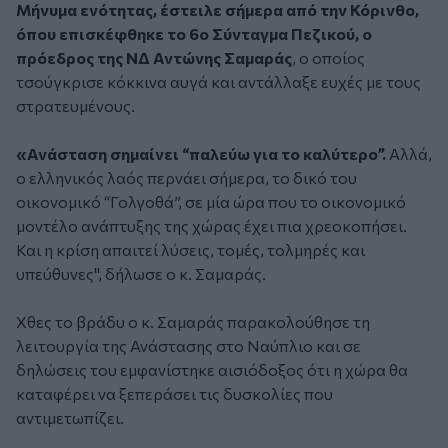
Μήνυμα ενότητας, έστειλε σήμερα από την Κόρινθο,
όπου επισκέφθηκε το 6ο Σύνταγμα Πεζικού, ο
πρόεδρος της ΝΔ Αντώνης Σαμαράς
, ο οποίος
τσούγκρισε κόκκινα αυγά και αντάλλαξε ευχές με τους
στρατευμένους.
«Ανάσταση σημαίνει “παλεύω για το καλύτερο”.
Αλλά,
ο ελληνικός λαός περνάει σήμερα, το δικό του
οικονομικό “Γολγοθά”, σε μία ώρα που το οικονομικό
μοντέλο ανάπτυξης της χώρας έχει πια χρεοκοπήσει.
Και η κρίση απαιτεί λύσεις, τομές, τολμηρές και
υπεύθυνες", δήλωσε ο κ. Σαμαράς.
Χθες το βράδυ ο κ. Σαμαράς παρακολούθησε τη
λειτουργία της Ανάστασης στο Ναύπλιο και σε
δηλώσεις του εμφανίστηκε αισιόδοξος ότι η χώρα θα
καταφέρει να ξεπεράσει τις δυσκολίες που
αντιμετωπίζει.