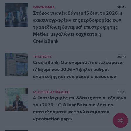
ΟΙΚΟΝΟΜΙΑ
08:45
Στόχος για νέα δάνεια 15 δισ. το 2026, η
«ακτινογραφία» της κερδοφορίας των
τραπεζών, η δυναμική επιστροφή της
Metlen, μεγαλώνει ταχύτατα η
CrediaBank
ΤΡAΠΕΖΕΣ
09:23
CrediaBank: Οικονομικά Αποτελέσματα
A’ Εξαμήνου 2026 - Υψηλοί ρυθμοί
ανάπτυξης και νέα ρεκόρ επιδόσεων
ΙΔΙΩΤΙΚΗ ΑΣΦAΛΙΣΗ
12:25
Allianz: Ισχυρές επιδόσεις στο α’ εξάμηνο
του 2026 – Ο Oliver Bäte συνδέει τα
αποτελέσματα με το κλείσιμο του
«protection gap»