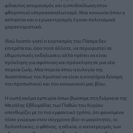
φίλαυτος ατομικισμός και η υποδούλωση στον
φθοροποιό υπερκαταναλωτισμό. Μια κοινωνία όπου η
απληστία και ο εγωκεντρισμός έγιναν πολιτισμικά
χαρακτηριστικά.
Ιδού λοιπόν γιατί ο εορτασμός του Πάσχα δεν
επιτρέπεται, όσο ποτέ άλλοτε, να περιοριστεί σε
εθιμοτυπικές εκδηλώσεις αλλά πρέπει να είναι
πρόκληση για αφύπνιση και πρόσκληση σε μια νέα
πορεία ζωής. Μια πορεία όπου η ευλογία της
Αναστάσεως του Χριστού να είναι η κινητήρια δύναμη
του προσωπικού και του κοινωνικού μας βίου.
Η νωπή ακόμα εμπειρία όσων βιώσαμε στη διάρκεια της
Μεγάλης Εβδομάδας των Παθών του Κυρίου
υπενθυμίζει με το πιο εμφαντικό τρόπο, ότι φαινόμενα
τόσο γνώριμα στον σύγχρονο βίο: οι μικρότητες, οι
δολοπλοκίες, ο φθόνος, η αδικία, ο κατατρεγμός των