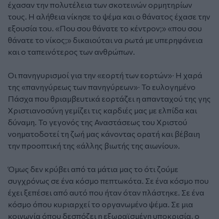
έχασαν την πολυτέλεια των σκοτεινών ορμητηρίων
τους. Η αλήθεια νίκησε το ψέμα και ο θάνατος έχασε την
εξουσία του. «Που σου θάνατε το κέντρον;» «που σου
θάνατε το νίκος;» δικαιούται να ρωτά με υπερηφάνεια
και ο ταπεινότερος των ανθρώπων.
Οι πανηγυρισμοί για την «εορτή των εορτών»∙ Η χαρά
της «πανηγύρεως των πανηγύρεων»∙ Το ευλογημένο
Πάσχα που θριαμβευτικά εορτάζει η απανταχού της γης
Χριστιανοσύνη γεμίζει τις καρδιές μας με ελπίδα και
δύναμη. Το γεγονός της Αναστάσεως του Χριστού
νοηματοδοτεί τη ζωή μας κάνοντας ορατή και βέβαιη
την προοπτική της «άλλης βιωτής της αιωνίου».
Όμως δεν κρύβει από τα μάτια μας το ότι ζούμε
συγχρόνως σε ένα κόσμο πεπτωκότα. Σε ένα κόσμο που
έχει ξεπέσει από αυτό που ήταν όταν πλάστηκε. Σε ένα
κόσμο όπου κυριαρχεί το οργανωμένο ψέμα. Σε μια
κοινωνία όπου δεσπόζει η εξωραϊσμένη υποκρισία, ο