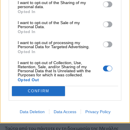
Ούτω, ο ιερός υμνογράφος επικαίρως ψάλλει:
I want to opt-out of the Sharing of my
personal data.
«Δικαιοσύνης εσθήτα περιβαλλόμενοι λευκήν υπέρ
Opted In
χιόνα, τη παρούση του Πάσχα ημέρα ευφρανθώμεν, εν
I want to opt-out of the Sale of my
η ο Χριστός, δικαιοσύνης ως ήλιος εκ των νεκρών
Personal Data.
ανατείλας, πάντας ημάς αφθαρσία κατεφαίδρυνεν».
Opted In
Το λευκόν ένδυμα της δικαιοσύνης μας εδόθη
I want to opt-out of processing my
συμβολικώς κατά το άγιον Βάπτισμα και καλούμεθα δια
Personal Data for Targeted Advertising.
της διαρκούς μετανοίας, των χαροποιών δακρύων, της
Opted In
αδιαλείπτου προσευχής, του περιορισμού των
I want to opt-out of Collection, Use,
επιθυμιών, της υπομονής εις τα οδυνηρά του βίου και
Retention, Sale, and/or Sharing of my
Personal Data that Is Unrelated with the
της ανυποχωρήτου προσπαθείας προς πρακτικήν
Purposes for which it was collected.
εφαρμογήν πασών των εντολών του Θεού και μάλιστα
Opted Out
της κεφαλαιώδους εντολής της αγάπης, να το
CONFIRM
ανακαθάρωμεν, μετέχοντες ούτως εις την σταυρικήν
κένωσιν του Θεανθρώπου, ώστε να έλθη η πασχάλιος
ευφροσύνη, το φαιδρόν αναστάσιμον φως και η
Data Deletion
Data Access
Privacy Policy
σωτηρία εις την ζωήν μας και εις τον περί ημάς κόσμον.
Ταύτα από του πάντοτε εν τη δοκιμασία της Μεγάλης