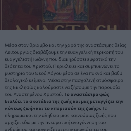
Μέσα στον θρίαμβο και την χαρά της αναστάσιμης θείας
Λειτουργίας διαβάζουμε την ευαγγελική περικοπή του
ευαγγελιστή Ιωάννη που διακηρύσσει εμφατικά την
θεότητα του Χριστού. Περικλείει και συμπυκνώνει το
μυστήριο του Θεού Λόγου μέσα σε ένα πυκνό και βαθύ
θεολογικό κείμενο. Μέσα στην πασχαλινή ατμόσφαιρα
της Εκκλησίας καλούμαστε να ζήσουμε την παρουσία
του Αναστημένου Χριστού.
Το αναστάσιμο φώς
διαλύει τα σκοτάδια της ζωής και μας μεταγγίζει την
«όντως ζωή» και το «περισσόν της ζωής».
Το
πλήρωμα και την αλήθεια μιας καινούριας ζωής που
αρχίζει εδώ με την πνευματική αναγέννηση του
ανθρώπου και συνεχίζεται στην αιωνιότητα του