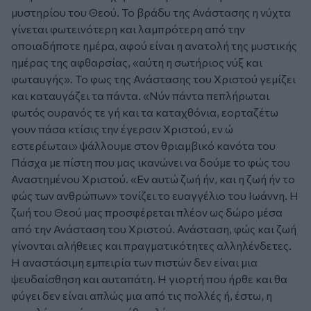
μυστηρίου του Θεού. Το βράδυ της Ανάστασης η νύχτα
γίνεται φωτεινότερη και λαμπρότερη από την
οποιαδήποτε ημέρα, αφού είναι η ανατολή της μυστικής
ημέρας της αφθαρσίας, «αύτη η σωτήριος νύξ και
φωταυγής». Το φως της Ανάστασης του Χριστού γεμίζει
και καταυγάζει τα πάντα. «Νύν πάντα πεπλήρωται
φωτός ουρανός τε γή και τα καταχθόνια, εορταζέτω
γουν πάσα κτίσις την έγερσιν Χριστού, εν ώ
εστερέωται» ψάλλουμε στον θριαμβικό κανότα του
Πάσχα με πίστη που μας ικανώνει να δούμε το φώς του
Αναστημένου Χριστού. «Εν αυτώ ζωή ήν, και η ζωή ήν το
φώς των ανθρώπων» τονίζει το ευαγγέλιο του Ιωάννη. Η
ζωή του Θεού μας προσφέρεται πλέον ως δώρο μέσα
από την Ανάσταση του Χριστού. Ανάσταση, φώς και ζωή
γίνονται αλήθειες και πραγματικότητες αλληλένδετες.
Η αναστάσιμη εμπειρία των πιστών δεν είναι μια
ψευδαίσθηση και αυταπάτη. Η γιορτή που ήρθε και θα
φύγει δεν είναι απλώς μια από τις πολλές ή, έστω, η