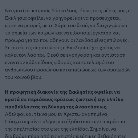
Να γιατί σε καιρούς δύσκολους, όπως στις μέρες μας, η
Εκκλησία οφείλει να γρηγορεί και να προσεύχεται,
ώστε να μπορεί, με τη Χάρη του θεού, να διαγιγνώσκει
τα σημεία των καιρών και να ειδοποιεί έγκαιρα και
πρόωρα για το που οδηγούν οι λανθασμένες επιλογές.
Σε αυτές τις περιπτώσεις η Εκκλησία έχει χρέος να
καλεί τον λαό του Θεού σε εγρήγορση και αντίσταση
εναντίον κάθε είδους φθοράς και ευτελισμό του
ανθρωπίνου προσώπου και απαξιώσεως των ουσιωδών
του κοινού βίου.
Η προφητική διακονία της Εκκλησίας οφείλει να
κρατά σε περιόδους κρίσεως ζωντανή την ελπίδα
προβάλλοντας τη δύναμη της Αναστάσεως.
Αδελφοί και τέκνα μου εν Χριστώ αγαπημένα,
Πάσχα σημαίνει κλήση για έξοδο από την επικράτεια
της απελπισίας στο φως της ελπίδας. Σημαίνει να
διαβούμε πέρα από τις κτιστές ψεύτικες βεβαιότητες