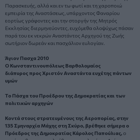
Παρασκευής, αλλά και εν τω φωτί και τη χαροποιώ
εμπειρία της Αναστάσεως, υπάρχοντος Φαναρίου
εορτίως γράφοντες και την στοργήν της Μητρός
Εκκλησίας διερμηνεύοντες, ευχόμεθα ολοψύχως πάσαν
παρά του εκ νεκρών Αναστάντος Αρχηγού της Ζωής
σωτήριον δωρεάν και πασχάλιον ευλογίαν.
Άγιον Πασχα 2010
Ο Κωνσταντινουπόλεως Βαρθολομαίος
διάπυρος προς Χριστόν Αναστάντα ευχέτης πάντων
υμών
Το Πάσχα του Προέδρου της Δημοκρατίας και των
πολιτικών αρχηγών
Κοντά στους στρατευμένους της Αεροπορίας, στην
135 Σμηναρχία Μάχης στη Σκύρο, βρέθηκε σήμερα ο
Πρόεδρος της Δημοκρατίας Κάρολος Παπούλιας,
ο