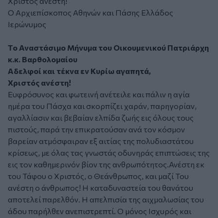
Χριστός ανέστη!
Ο Αρχιεπίσκοπος Αθηνών και Πάσης Ελλάδος
Ιερώνυμος
Το Αναστάσιμο Μήνυμα του Οικουμενικού Πατριάρχη
κ.κ. Βαρθολομαίου
Αδελφοί και τέκνα εν Κυρίω αγαπητά,
Χριστός ανέστη!
Ευφρόσυνος και φωτεινή ανέτειλε και πάλιν η αγία
ημέρα του Πάσχα και σκορπίζει χαράν, παρηγορίαν,
αγαλλίασιν και βεβαίαν ελπίδα ζωής εις όλους τους
πιστούς, παρά την επικρατούσαν ανά τον κόσμον
βαρείαν ατμόσφαιραν εξ αιτίας της πολυδιαστάτου
κρίσεως, με όλας τας γνωστάς οδυνηράς επιπτώσεις της
εις τον καθημερινόν βίον της ανθρωπότητος.Ανέστη εκ
του Τάφου ο Χριστός, ο Θεάνθρωπος, και μαζί Του
ανέστη ο άνθρωπος! Η καταδυναστεία του θανάτου
αποτελεί παρελθόν. Η απελπισία της αιχμαλωσίας του
άδου παρήλθεν ανεπιστρεπτί. Ο μόνος Ισχυρός και