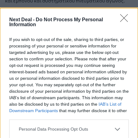
και εμπόνου και συστηματικού πνευματικού αγώνος.
Η Εκκλησία, ως το Σώμα του Χριστού, ζη αδιαλείπτως
Next Deal -
Do Not Process My Personal
και εις τους αιώνας το θαύμα της Αναστάσεως, και δια
Information
των αγίων Μυστηρίων της, της Θεολογίας και της
πρακτικής διδασκαλίας της,
μας δίδει την δυνατότητα
If you wish to opt-out of the sale, sharing to third parties, or
να μεταλάβωμεν του θαύματος, να μετάσχωμεν της
processing of your personal or sensitive information for
νίκης κατά του θανάτου, να γίνωμεν τέκνα φωτόμορφα
targeted advertising by us, please use the below opt-out
section to confirm your selection. Please note that after your
της Αναστάσεως και αληθώς «θείας κοινωνοί φύσεως» ,
opt-out request is processed you may continue seeing
όπως συνέβη και συμβαίνει με όλους τους Αγίους. Η εις
interest-based ads based on personal information utilized by
τα βάθη της καρδίας ημών φυομένη κακοβότανος και
us or personal information disclosed to third parties prior to
ακανθηρά δέσμη των παθών, η λιπαινομένη εκ της
your opt-out. You may separately opt-out of the further
σκωρίας του εν ημίν «παλαιού ανθρώπου», είναι
disclosure of your personal information by third parties on the
επάναγκες να μεταμορφωθή το συντομώτερον εν
IAB’s list of downstream participants. This information may
Χριστώ, δια του Χριστού και χάριν του Χριστού και των
also be disclosed by us to third parties on the
IAB’s List of
Downstream Participants
that may further disclose it to other
περί ημάς ζωντανών εικόνων Του, δηλ. των
third parties.
συνανθρώπων μας, εις ανθοδέσμην αρετών, αγιασμού
και δικαιοσύνης.
Personal Data Processing Opt Outs