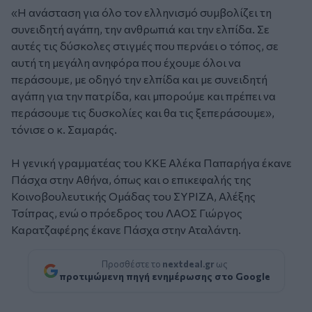
«Η ανάσταση για όλο τον ελληνισμό συμβολίζει τη
συνειδητή αγάπη, την ανθρωπιά και την ελπίδα. Σε
αυτές τις δύσκολες στιγμές που περνάει ο τόπος, σε
αυτή τη μεγάλη ανηφόρα που έχουμε όλοι να
περάσουμε, με οδηγό την ελπίδα και με συνειδητή
αγάπη για την πατρίδα, και μπορούμε και πρέπει να
περάσουμε τις δυσκολίες και θα τις ξεπεράσουμε»,
τόνισε ο κ. Σαμαράς.
Η γενική γραμματέας του ΚΚΕ Αλέκα Παπαρήγα έκανε
Πάσχα στην Αθήνα, όπως και ο επικεφαλής της
Κοινοβουλευτικής Ομάδας του ΣΥΡΙΖΑ, Αλέξης
Τσίπρας, ενώ ο πρόεδρος του ΛΑΟΣ Γιώργος
Καρατζαφέρης έκανε Πάσχα στην Αταλάντη.
Προσθέστε το
nextdeal.gr
ως
προτιμώμενη πηγή ενημέρωσης στο Google