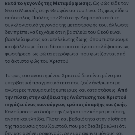
κατά το γεγονός της Μεταμόρφωσης.
Ως φώς είδε τον
Θεό ο Μωυσής στην Θεοφάνεια του Σινά. Ως φως είδε ο
απόστολος Παύλος τον Θεό στην Δαμασκό κατά το
συγκλονιστικό γεγονός της μεταστροφής του. άλλωστε
δεν πρέπει να ξεχνάμε ότι η βασιλεία του Θεού είναι
βασιλεία φωτός και ατελείωτης ζωής, όπου πιστεύουμε
και ψάλλουμε ότι οι δίκαιοι και οι άγιοι «εκλάψουσιν ως
φωστήρες», ως φώτα ετερόφωτα, που φωτίζονται από
το άκτιστο φώς του Χριστού.
Το φως του αναστημένου Χριστού δεν είναι μόνο μια
υπερβατική πραγματικότητα που ζούν άνθρωποι με
ανώτερες πνευματικές εμπειρίες και καταστάσεις.
Από
την πίστη στην αλήθεια της Ανάστασης του Χριστού
πηγάζει ένας καινούργιος τρόπος ύπαρξης και ζωής.
Καλούμαστε να δούμε την ζωή και τον κόσμο με πίστη,
αγάπη και ελπίδα. Πίστη και βεβαιότητα στην αίσθηση
της παρουσίας του Χριστού, που μας διαβεβαιώνει ότι
δεν μας αφήνει ορφανούς. Δεν μας αφήνει μόνους και