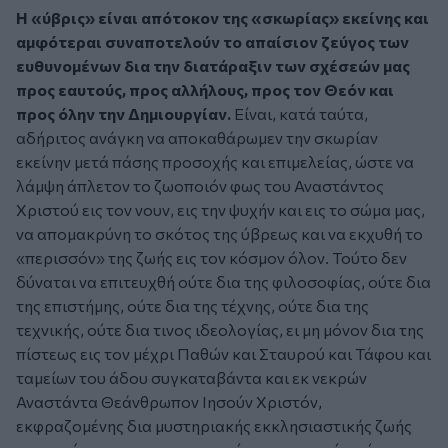
Η «ύβρις» είναι απότοκον της «σκωρίας» εκείνης και
αμφότεραι συναποτελούν το απαίσιον ζεύγος των
ευθυνομένων δια την διατάραξιν των σχέσεών μας
προς εαυτούς, προς αλλήλους, προς τον Θεόν και
προς όλην την Δημιουργίαν.
Είναι, κατά ταύτα,
αδήριτος ανάγκη να αποκαθάρωμεν την σκωρίαν
εκείνην μετά πάσης προσοχής και επιμελείας, ώστε να
λάμψη άπλετον το ζωοποιόν φως του Αναστάντος
Χριστού εις τον νουν, εις την ψυχήν και εις το σώμα μας,
να απομακρύνη το σκότος της ύβρεως και να εκχυθή το
«περισσόν» της ζωής εις τον κόσμον όλον. Τούτο δεν
δύναται να επιτευχθή ούτε δια της φιλοσοφίας, ούτε δια
της επιστήμης, ούτε δια της τέχνης, ούτε δια της
τεχνικής, ούτε δια τινος ιδεολογίας, ει μη μόνον δια της
πίστεως εις τον μέχρι Παθών και Σταυρού και Τάφου και
ταμείων του άδου συγκαταβάντα και εκ νεκρών
Αναστάντα Θεάνθρωπον Ιησούν Χριστόν,
εκφραζομένης δια μυστηριακής εκκλησιαστικής ζωής