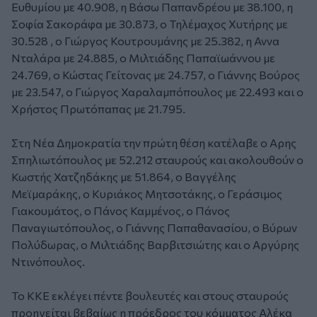
Ευθυμίου με 40.908, η Βάσω Παπανδρέου με 38.100, η
Σοφία Σακοράφα με 30.873, ο Τηλέμαχος Χυτήρης με
30.528 , ο Γιώργος Κουτρουμάνης με 25.382, η Αννα
Νταλάρα με 24.885, ο Μιλτιάδης Παπαϊωάννου με
24.769, ο Κώστας Γείτονας με 24.757, ο Γιάννης Βούρος
με 23.547, ο Γιώργος Χαραλαμπόπουλος με 22.493 και ο
Χρήστος Πρωτόπαπας με 21.795.
Στη Νέα Δημοκρατία την πρώτη θέση κατέλαβε ο Αρης
Σπηλιωτόπουλος με 52.212 σταυρούς και ακολουθούν ο
Κωστής Χατζηδάκης με 51.864, ο Βαγγέλης
Μεϊμαράκης, ο Κυριάκος Μητσοτάκης, ο Γεράσιμος
Γιακουμάτος, ο Πάνος Καμμένος, ο Πάνος
Παναγιωτόπουλος, ο Γιάννης Παπαθανασίου, ο Βύρων
Πολύδωρας, ο Μιλτιάδης Βαρβιτσιώτης και ο Αργύρης
Ντινόπουλος.
Το ΚΚΕ εκλέγει πέντε βουλευτές και στους σταυρούς
προηγείται βεβαίως η πρόεδρος του κόμματος Αλέκα