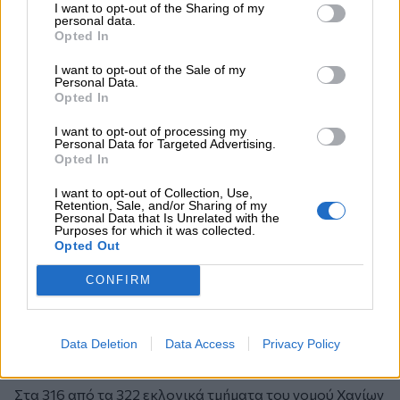
Κουτμερίδης με 19.527 και Μιχάλης Τσελέπης με 10.908
I want to opt-out of the Sharing of my
personal data.
σταυρούς.
Opted In
I want to opt-out of the Sale of my
Από το ΛΑΟΣ εκλέγεται ο Ηλίας Πολατίδης με 3.222
Personal Data.
σταυρούς.
Opted In
I want to opt-out of processing my
Νομός Γρεβενών:
Personal Data for Targeted Advertising.
Opted In
Ο Θανάσης Χαντάβας προηγείται από το ΠΑΣΟΚ στη
I want to opt-out of Collection, Use,
μονοεδρική εκλογική περιφέρεια του νομού Γρεβενών.
Retention, Sale, and/or Sharing of my
Personal Data that Is Unrelated with the
Η καταμέτρηση των ψήφων έχει ολοκληρωθεί στα 130
Purposes for which it was collected.
από τα 135 εκλογικά τμήματα.
Opted Out
CONFIRM
Νομός Χανίων:
Τρεις από τις τέσσερεις βουλευτικές έδρες του νομού
Data Deletion
Data Access
Privacy Policy
Χανίων κερδίζει το ΠΑΣΟΚ ενώ μία έδρα κερδίζει η ΝΔ.
Στα 316 από τα 322 εκλογικά τμήματα του νομού Χανίων