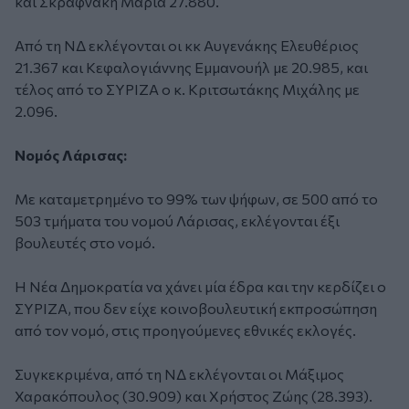
και Σκραφνάκη Μαρία 27.880.
Από τη ΝΔ εκλέγονται οι κκ Αυγενάκης Ελευθέριος
21.367 και Κεφαλογιάννης Εμμανουήλ με 20.985, και
τέλος από το ΣΥΡΙΖΑ ο κ. Κριτσωτάκης Μιχάλης με
2.096.
Νομός Λάρισας:
Με καταμετρημένο το 99% των ψήφων, σε 500 από το
503 τμήματα του νομού Λάρισας, εκλέγονται έξι
βουλευτές στο νομό.
Η Νέα Δημοκρατία να χάνει μία έδρα και την κερδίζει ο
ΣΥΡΙΖΑ, που δεν είχε κοινοβουλευτική εκπροσώπηση
από τον νομό, στις προηγούμενες εθνικές εκλογές.
Συγκεκριμένα, από τη ΝΔ εκλέγονται οι Μάξιμος
Χαρακόπουλος (30.909) και Χρήστος Ζώης (28.393).