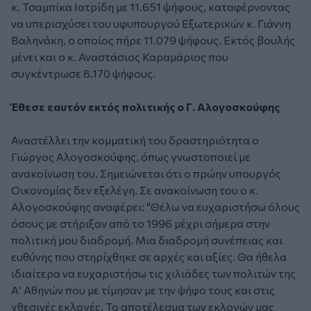
κ. Τσαμπίκα Ιατρίδη με 11.651 ψήφους, καταφέρνοντας
να υπερισχύσει του υφυπουργού Εξωτερικών κ. Γιάννη
Βαληνάκη, ο οποίος πήρε 11.079 ψήφους. Εκτός βουλής
μένει και ο κ. Αναστάσιος Καραμάριος που
συγκέντρωσε 8.170 ψήφους.
Έθεσε εαυτόν εκτός πολιτικής ο Γ. Αλογοσκούφης
Αναστέλλει την κομματική του δραστηριότητα ο
Γιώργος Αλογοσκούφης, όπως γνωστοποιεί με
ανακοίνωση του. Σημειώνεται ότι ο πρώην υπουργός
Οικονομίας δεν εξελέγη. Σε ανακοίνωση του ο κ.
Αλογοσκούφης αναφέρει: "Θέλω να ευχαριστήσω όλους
όσους με στήριξαν από το 1996 μέχρι σήμερα στην
πολιτική μου διαδρομή. Μια διαδρομή συνέπειας και
ευθύνης που στηρίχθηκε σε αρχές και αξίες. Θα ήθελα
ιδιαίτερα να ευχαριστήσω τις χιλιάδες των πολιτών της
Α’ Αθηνών που με τίμησαν με την ψήφο τους και στις
χθεσινές εκλογές. Το αποτέλεσμα των εκλογών μας