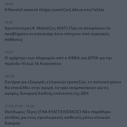
10:40
Η Revolut αποκτά πλήρη τραπεζική άδεια στη Γαλλία
10:18
Χρυσόστομος Κ. Μαλτέζος (ΚΑΤ): Πώς να αποφύγουν τα
προβλήματα το καλοκαίρι όσοι πάσχουν από αγγειακές
παθήσεις
09:27
Ο «χάρτης» των πληρωμών από e-ΕΦΚΑ και ΔΥΠΑ για την
περίοδο 10 έως 14 Αυγούστου
08:38
Σενάρια για εξαγορές ελληνικών τραπεζών, το πολιτικό ρίσκο
θα επανέλθει στην αγορά, τα τρία «καμπανάκια» για τις
αγορές, δυναμική διεθνής επέκταση της ΔΕΗ
07.08.2026 - 14:38
Θεόδωρος Τέγος (ΓΝΑ ΕΥΑΓΓΕΛΙΣΜΟΣ): Νέο παράθυρο
ελπίδας για τους ογκολογικούς ασθενείς μέσω κλινικών
δοκιμών