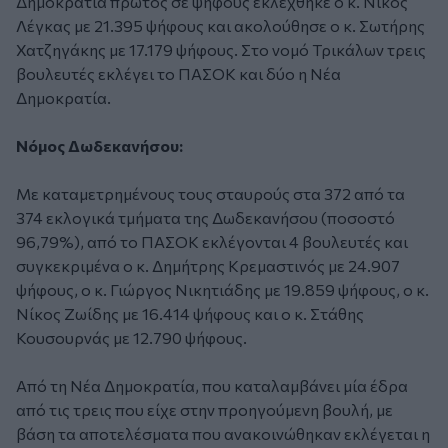
Δημοκρατία πρώτος σε ψήφους εκλέχθηκε ο κ. Νίκος
Λέγκας με 21.395 ψήφους και ακολούθησε ο κ. Σωτήρης
Χατζηγάκης με 17.179 ψήφους. Στο νομό Τρικάλων τρεις
βουλευτές εκλέγει το ΠΑΣΟΚ και δύο η Νέα
Δημοκρατία.
Νόμος Δωδεκανήσου:
Με καταμετρημένους τους σταυρούς στα 372 από τα
374 εκλογικά τμήματα της Δωδεκανήσου (ποσοστό
96,79%), από το ΠΑΣΟΚ εκλέγονται 4 βουλευτές και
συγκεκριμένα ο κ. Δημήτρης Κρεμαστινός με 24.907
ψήφους, ο κ. Γιώργος Νικητιάδης με 19.859 ψήφους, ο κ.
Νίκος Ζωίδης με 16.414 ψήφους και ο κ. Στάθης
Κουσουρνάς με 12.790 ψήφους.
Από τη Νέα Δημοκρατία, που καταλαμβάνει μία έδρα
από τις τρεις που είχε στην προηγούμενη βουλή, με
βάση τα αποτελέσματα που ανακοινώθηκαν εκλέγεται η