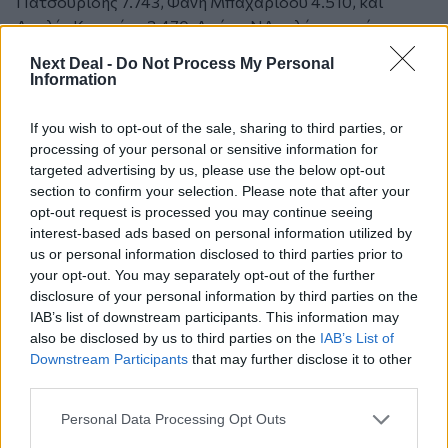
Πατσουρίδης 7.743, Φανή Μπαχαρίδου 4.510, και
Αιμιλία Κασιμάτη 3.470. Από τη ΝΔ εκλέγεται μόνο ο
πρώτος.
Next Deal -
Do Not Process My Personal
Information
Νομός Σερρών:
If you wish to opt-out of the sale, sharing to third parties, or
Με καταμετρημένες τις ψήφους των βουλευτικών
processing of your personal or sensitive information for
εκλογών σε 481 τμήματα από τα συνολικά 492 στο νομό
targeted advertising by us, please use the below opt-out
section to confirm your selection. Please note that after your
Σερρών, ΠΑΣΟΚ και Νέα Δημοκρατία εκλέγουν από
opt-out request is processed you may continue seeing
τρεις βουλευτές κι έναν βουλευτή εκλέγει ο ΛΑ.Ο.Σ.
interest-based ads based on personal information utilized by
us or personal information disclosed to third parties prior to
Συγκεκριμένα, από τη Νέα Δημοκρατία εκλέγονται οι
your opt-out. You may separately opt-out of the further
Θεόφιλος Λεονταρίδης με 19.370 σταυρούς,
disclosure of your personal information by third parties on the
Αναστάσιος Καριπίδης με 16.753 και Μαρία Κόλλια-
IAB’s list of downstream participants. This information may
Τσαρουχά με 16.254. Εκτός βουλής μένει ο Αχιλλέας
also be disclosed by us to third parties on the
IAB’s List of
Downstream Participants
that may further disclose it to other
Καραμανλής.
third parties.
Πρώτος σε σταυρούς από το ΠΑΣΟΚ έρχεται ο Μάρκος
Personal Data Processing Opt Outs
Μπόλαρης με 23.795 και ακολουθούν οι Στάθης