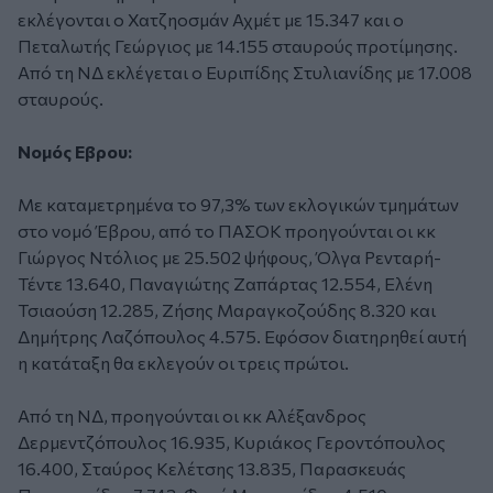
εκλέγονται ο Χατζηοσμάν Αχμέτ με 15.347 και ο
Πεταλωτής Γεώργιος με 14.155 σταυρούς προτίμησης.
Από τη ΝΔ εκλέγεται ο Ευριπίδης Στυλιανίδης με 17.008
σταυρούς.
Νομός Εβρου:
Με καταμετρημένα το 97,3% των εκλογικών τμημάτων
στο νομό Έβρου, από το ΠΑΣΟΚ προηγούνται οι κκ
Γιώργος Ντόλιος με 25.502 ψήφους, Όλγα Ρενταρή-
Τέντε 13.640, Παναγιώτης Ζαπάρτας 12.554, Ελένη
Τσιαούση 12.285, Ζήσης Μαραγκοζούδης 8.320 και
Δημήτρης Λαζόπουλος 4.575. Εφόσον διατηρηθεί αυτή
η κατάταξη θα εκλεγούν οι τρεις πρώτοι.
Από τη ΝΔ, προηγούνται οι κκ Αλέξανδρος
Δερμεντζόπουλος 16.935, Κυριάκος Γεροντόπουλος
16.400, Σταύρος Κελέτσης 13.835, Παρασκευάς