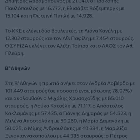
Δημήτρης Αβραμόπουλος με 21.040, ο Προκόπης
Παυλόπουλος με 16.772, η Ελισάβετ Βόζεμπεργκ με
15.104 και η Φωτεινή Πιπιλή με 14.928.
Το ΚΚΕ εκλέγει δύο βουλευτές, τη Λιάνα Κανέλη με
12.302 σταυρούς και τον Αθ. Παφίλη με 7.454 σταυρούς.
Ο ΣΥΡΙΖΑ εκλέγει τον Αλέξη Τσίπρα και ο ΛΑΟΣ τον Αθ.
Πλεύρη.
Β' Αθηνών
Στη Β' Αθηνών η πρωτιά ανήκει στον Ανδρέα Λοβέρδο με
101.449 σταυρούς (σε ποσοστό ενσωμάτωσης 78,07%)
και ακολουθούν ο Μιχάλης Χρυσοχοΐδης με 85.010
σταυρούς, η Λούκα Κατσέλη με 71.117, ο Απόστολος
Κακλαμάνης με 57.435, ο Γιάννης Δημαράς με 54.523, η
Μιλένα Αποστολάκη με 50.269, η Μαρία Δαμανάκη με
50.025, ο Μίμης Ανδρουλάκης με 48.334, η Μαριλίζα
Ξενογιαννακοπούλου με 44.335 σταυρούς, ο Πέτρος