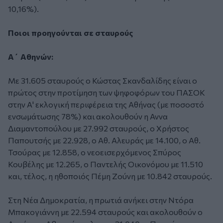
10,16%).
Ποιοι προηγούνται σε σταυρούς
Α΄ Αθηνών:
Με 31.605 σταυρούς ο Κώστας Σκανδαλίδης είναι ο
πρώτος στην προτίμηση των ψηφοφόρων του ΠΑΣΟΚ
στην Α' εκλογική περιφέρεια της Αθήνας (με ποσοστό
ενσωμάτωσης 78%) και ακολουθούν η Αννα
Διαμαντοπούλου με 27.992 σταυρούς, ο Χρήστος
Παπουτσής με 22.928, ο Αθ. Αλευράς με 14.100, ο Αθ.
Τσούρας με 12.858, ο νεοεισερχόμενος Σπύρος
Κουβέλης με 12.265, ο Παντελής Οικονόμου με 11.510
και, τέλος, η ηθοποιός Πέμη Ζούνη με 10.842 σταυρούς.
Στη Νέα Δημοκρατία, η πρωτιά ανήκει στην Ντόρα
Μπακογιάννη με 22.594 σταυρούς και ακολουθούν ο