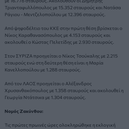
με 16.778 σταυρούς. Ακολουθούν οι Δημήτρης
Τριανταφυλλόπουλος με 15.352 σταυρούς και Νατάσα
Ράγιου - Μεντζελοπούλου με 12.396 σταυρούς.
Από ψηφοδέλτιο του ΚΚΕ στην πρώτη θέση βρίσκεται ο
Νίκος Καραθανασόπουλος με 4.153 σταυρούς και
ακολουθεί ο Κώστας Πελετίδης με 2.930 σταυρούς.
Στον ΣΥΡΙΖΑ προηγείται ο Νίκος Τσούκαλης με 2.215
σταυρούς ενώ στη δεύτερη θέση είναι η Μαρία
Κανελλοπούλου με 1.288 σταυρούς.
Από τον ΛΑΟΣ προηγείται ο Αλέξανδρος
Χρυσανθακόπουλος με 1.358 σταυρούς και ακολουθεί η
Γεωργία Ντάτσικα με 1.304 σταυρούς.
Νομός Ζακύνθου:
Τις πρώτες πρωινές ώρες ολοκληρώθηκε η εκλογική