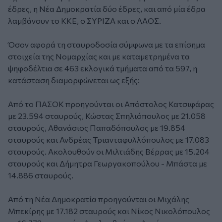
έδρες, η Νέα Δημοκρατία δύο έδρες, και από μία έδρα
λαμβάνουν το ΚΚΕ, ο ΣΥΡΙΖΑ και ο ΛΑΟΣ.
Όσον αφορά τη σταυροδοσία σύμφωνα με τα επίσημα
στοιχεία της Νομαρχίας και με καταμετρημένα τα
ψηφοδέλτια σε 463 εκλογικά τμήματα από τα 597, η
κατάσταση διαμορφώνεται ως εξής:
Από το ΠΑΣΟΚ προηγούνται οι Απόστολος Κατσιφάρας
με 23.594 σταυρούς, Κώστας Σπηλιόπουλος με 21.058
σταυρούς, Αθανάσιος Παπαδόπουλος με 19.854
σταυρούς και Ανδρέας Τριανταφυλλόπουλος με 17.083
σταυρούς. Ακολουθούν οι Μιλτιάδης Βέρρας με 15.204
σταυρούς και Δήμητρα Γεωργακοπούλου - Μπάστα με
14.886 σταυρούς.
Από τη Νέα Δημοκρατία προηγούνται οι Μιχάλης
Μπεκίρης με 17.182 σταυρούς και Νίκος Νικολόπουλος