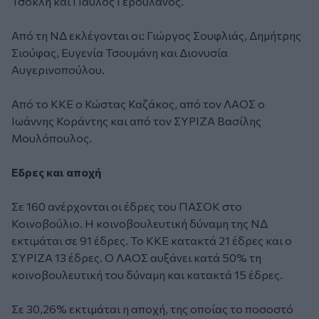
Τσόκλη και Παύλος Γερουλάνος.
Από τη ΝΔ εκλέγονται οι: Γιώργος Σουφλιάς, Δημήτρης
Σιούφας, Ευγενία Τσουμάνη και Διονυσία
Αυγερινοπούλου.
Από το ΚΚΕ ο Κώστας Καζάκος, από τον ΛΑΟΣ ο
Ιωάννης Κοράντης και από τον ΣΥΡΙΖΑ Βασίλης
Μουλόπουλος.
Εδρες και αποχή
Σε 160 ανέρχονται οι έδρες του ΠΑΣΟΚ στο
Κοινοβούλιο. H κοινοβουλευτική δύναμη της ΝΔ
εκτιμάται σε 91 έδρες. Το ΚΚΕ κατακτά 21 έδρες και ο
ΣΥΡΙΖΑ 13 έδρες. Ο ΛΑΟΣ αυξάνει κατά 50% τη
κοινοβουλευτική του δύναμη και κατακτά 15 έδρες.
Σε 30,26% εκτιμάται η αποχή, της οποίας το ποσοστό