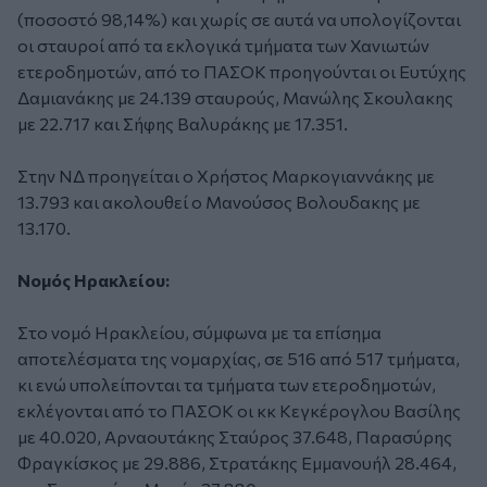
(ποσοστό 98,14%) και χωρίς σε αυτά να υπολογίζονται
οι σταυροί από τα εκλογικά τμήματα των Χανιωτών
ετεροδημοτών, από το ΠΑΣΟΚ προηγούνται οι Ευτύχης
Δαμιανάκης με 24.139 σταυρούς, Μανώλης Σκουλακης
με 22.717 και Σήφης Βαλυράκης με 17.351.
Στην ΝΔ προηγείται ο Χρήστος Μαρκογιαννάκης με
13.793 και ακολουθεί ο Μανούσος Βολουδακης με
13.170.
Νομός Ηρακλείου:
Στο νομό Ηρακλείου, σύμφωνα με τα επίσημα
αποτελέσματα της νομαρχίας, σε 516 από 517 τμήματα,
κι ενώ υπολείπονται τα τμήματα των ετεροδημοτών,
εκλέγονται από το ΠΑΣΟΚ οι κκ Κεγκέρογλου Βασίλης
με 40.020, Αρναουτάκης Σταύρος 37.648, Παρασύρης
Φραγκίσκος με 29.886, Στρατάκης Εμμανουήλ 28.464,