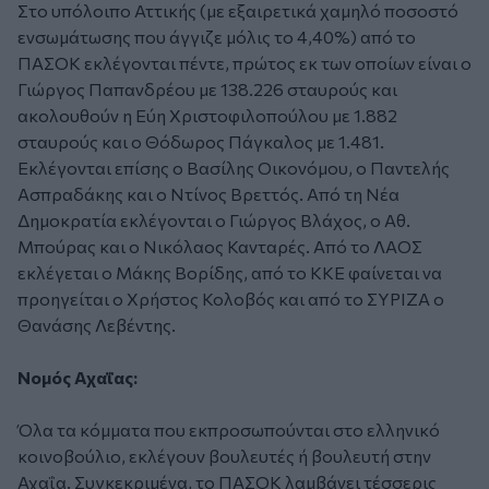
Στο υπόλοιπο Αττικής (με εξαιρετικά χαμηλό ποσοστό
ενσωμάτωσης που άγγιζε μόλις το 4,40%) από το
ΠΑΣΟΚ εκλέγονται πέντε, πρώτος εκ των οποίων είναι ο
Γιώργος Παπανδρέου με 138.226 σταυρούς και
ακολουθούν η Εύη Χριστοφιλοπούλου με 1.882
σταυρούς και ο Θόδωρος Πάγκαλος με 1.481.
Εκλέγονται επίσης ο Βασίλης Οικονόμου, ο Παντελής
Ασπραδάκης και ο Ντίνος Βρεττός. Από τη Νέα
Δημοκρατία εκλέγονται ο Γιώργος Βλάχος, ο Αθ.
Μπούρας και ο Νικόλαος Κανταρές. Από το ΛΑΟΣ
εκλέγεται ο Μάκης Βορίδης, από το ΚΚΕ φαίνεται να
προηγείται ο Χρήστος Κολοβός και από το ΣΥΡΙΖΑ ο
Θανάσης Λεβέντης.
Νομός Αχαΐας:
Όλα τα κόμματα που εκπροσωπούνται στο ελληνικό
κοινοβούλιο, εκλέγουν βουλευτές ή βουλευτή στην
Αχαΐα. Συγκεκριμένα, το ΠΑΣΟΚ λαμβάνει τέσσερις