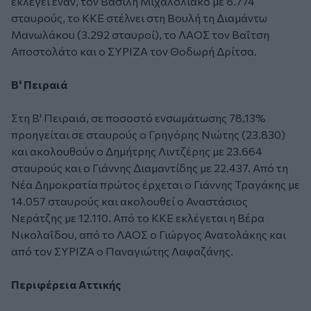
εκλέγει έναν, τον Βασίλη Μιχαλολιάκο με 8.774
σταυρούς, το ΚΚΕ στέλνει στη Βουλή τη Διαμάντω
Μανωλάκου (3.292 σταυροί), το ΛΑΟΣ τον Βαΐτση
Αποστολάτο και ο ΣΥΡΙΖΑ τον Θοδωρή Δρίτσα.
Β' Πειραιά
Στη Β' Πειραιά, σε ποσοστό ενσωμάτωσης 78,13%
προηγείται σε σταυρούς ο Γρηγόρης Νιώτης (23.830)
και ακολουθούν ο Δημήτρης Λιντζέρης με 23.664
σταυρούς και ο Γιάννης Διαμαντίδης με 22.437. Από τη
Νέα Δημοκρατία πρώτος έρχεται ο Γιάννης Τραγάκης με
14.057 σταυρούς και ακολουθεί ο Αναστάσιος
Νεράτζης με 12.110. Από το ΚΚΕ εκλέγεται η Βέρα
Νικολαΐδου, από το ΛΑΟΣ ο Γιώργος Ανατολάκης και
από τον ΣΥΡΙΖΑ ο Παναγιώτης Λαφαζάνης.
Περιφέρεια Αττικής