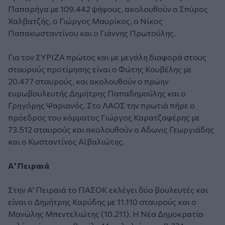
Παπαρήγα με 109.442 ψήφους, ακολουθούν ο Σπύρος
Χαλβατζής, ο Γιώργος Μαυρίκος, ο Νίκος
Παπακωσταντίνου και ο Γιάννης Πρωτούλης.
Για τον ΣΥΡΙΖΑ πρώτος και με μεγάλη διαφορά στους
σταυρούς προτίμησης είναι ο Φώτης Κουβέλης με
20.477 σταυρούς, και ακολουθούν ο πρώην
ευρωβουλευτής Δημήτρης Παπαδημούλης και ο
Γρηγόρης Ψαριανός. Στο ΛΑΟΣ την πρωτιά πήρε ο
πρόεδρος του κόμματος Γιώργος Καρατζαφέρης με
73.512 σταυρούς και ακολουθούν ο Αδωνις Γεωργιάδης
και ο Κωσταντίνος Αϊβαλιώτης.
Α' Πειραιά
Στην Α' Πειραιά το ΠΑΣΟΚ εκλέγει δύο βουλευτές και
είναι ο Δημήτρης Καρύδης με 11.110 σταυρούς και ο
Μανώλης Μπεντελιώτης (10.211). Η Νέα Δημοκρατία