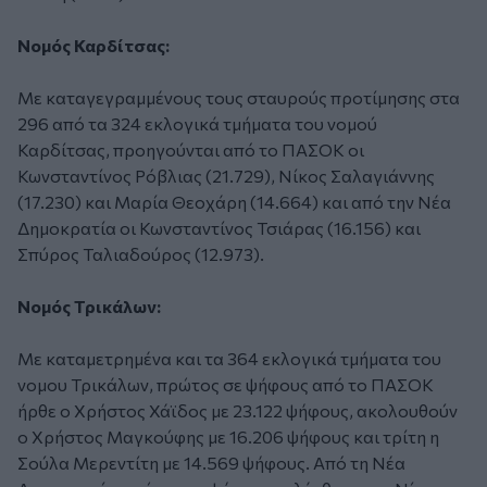
Νομός Καρδίτσας:
Με καταγεγραμμένους τους σταυρούς προτίμησης στα
296 από τα 324 εκλογικά τμήματα του νομού
Καρδίτσας, προηγούνται από το ΠΑΣΟΚ οι
Κωνσταντίνος Ρόβλιας (21.729), Νίκος Σαλαγιάννης
(17.230) και Μαρία Θεοχάρη (14.664) και από την Νέα
Δημοκρατία οι Κωνσταντίνος Τσιάρας (16.156) και
Σπύρος Ταλιαδούρος (12.973).
Νομός Τρικάλων:
Με καταμετρημένα και τα 364 εκλογικά τμήματα του
νομου Τρικάλων, πρώτος σε ψήφους από το ΠΑΣΟΚ
ήρθε ο Χρήστος Χάϊδος με 23.122 ψήφους, ακολουθούν
ο Χρήστος Μαγκούφης με 16.206 ψήφους και τρίτη η
Σούλα Μερεντίτη με 14.569 ψήφους. Από τη Νέα