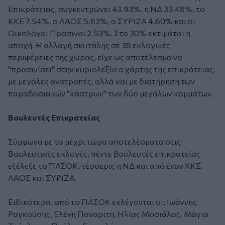
Επικράτειας, συγκεντρώνει 43.93%, η ΝΔ 33.48%, το
ΚΚΕ 7.54%. ο ΛΑΟΣ 5.63%, ο ΣΥΡΙΖΑ 4.60% και οι
Οικολόγοι Πράσινοι 2.53%. Στο 30% εκτιμάται η
αποχή. Η αλλαγή σκυτάλης σε 38 εκλογικές
περιφέρειες της χώρας, είχε ως αποτέλεσμα να
"πρασινίσει" στην κυριολεξία ο χάρτης της επικράτειας,
με μεγάλες ανατροπές, αλλά και με διατήρηση των
παραδοσιακών "κάστρων" των δύο μεγάλων κομμάτων.
Βουλευτές Επικρατείας
Σύμφωνα με τα μέχρι τώρα αποτελέσματα στις
Βουλευτικές εκλογές, πέντε βουλευτές επικρατείας
εξέλεξε το ΠΑΣΟΚ, τέσσερις η ΝΔ και από έναν ΚΚΕ,
ΛΑΟΣ και ΣΥΡΙΖΑ.
Ειδικότερα, από το ΠΑΣΟΚ εκλέγονται οι: Ιωάννης
Ραγκούσης, Ελένη Παναρίτη, Ηλίας Μοσιάλος, Μάγια