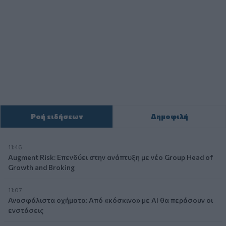
Ροή ειδήσεων
Δημοφιλή
11:46
Augment Risk: Επενδύει στην ανάπτυξη με νέο Group Head of
Growth and Broking
11:07
Ανασφάλιστα οχήματα: Από «κόσκινο» με AI θα περάσουν οι
ενστάσεις