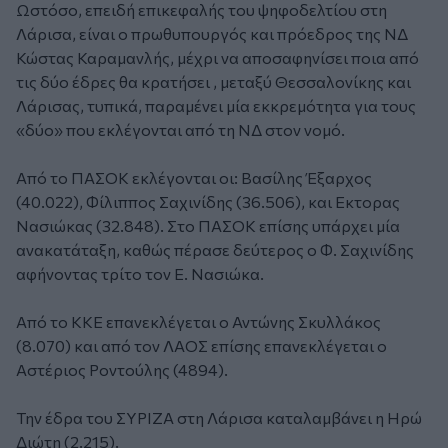
Ωστόσο, επειδή επικεφαλής του ψηφοδελτίου στη
Λάρισα, είναι ο πρωθυπουργός και πρόεδρος της ΝΔ
Κώστας Καραμανλής, μέχρι να αποσαφηνίσει ποια από
τις δύο έδρες θα κρατήσει , μεταξύ Θεσσαλονίκης και
Λάρισας, τυπικά, παραμένει μία εκκρεμότητα για τους
«δύο» που εκλέγονται από τη ΝΔ στον νομό.
Από το ΠΑΣΟΚ εκλέγονται οι: Βασίλης Έξαρχος
(40.022), Φίλιππος Σαχινίδης (36.506), και Εκτορας
Νασιώκας (32.848). Στο ΠΑΣΟΚ επίσης υπάρχει μία
ανακατάταξη, καθώς πέρασε δεύτερος ο Φ. Σαχινίδης
αφήνοντας τρίτο τον Ε. Νασιώκα.
Από το ΚΚΕ επανεκλέγεται ο Αντώνης Σκυλλάκος
(8.070) και από τον ΛΑΟΣ επίσης επανεκλέγεται ο
Αστέριος Ροντούλης (4894).
Την έδρα του ΣΥΡΙΖΑ στη Λάρισα καταλαμβάνει η Ηρώ
Διώτη (2.215).