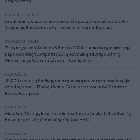
ασφαλιστές
07.08.2026 - 09:23
CrediaBank: Οικονομικά Αποτελέσματα A’ Εξαμήνου 2026 -
Υψηλοί ρυθμοί ανάπτυξης και νέα ρεκόρ επιδόσεων
07.08.2026 - 08:45
Στόχος για νέα δάνεια 15 δισ. το 2026, η «ακτινογραφία» της
κερδοφορίας των τραπεζών, η δυναμική επιστροφή της
Metlen, μεγαλώνει ταχύτατα η CrediaBank
06.08.2026
10.000 φορές η διεθνής επιστημονική κοινότητα παρέπεμψε
στο έργο του – Ποιος είναι ο Έλληνας χειρουργός Χρήστος
Κοντοβουνήσιος
06.08.2026
Μιχάλης Τάτσης, Insurance & Healthcare Analyst, διευθυντής
Επιχειρηματικής Ανάπτυξης Ομίλου HHG
06.08.2026
Όταν η επόμενη μέρα είναι στάχτη, τι θα πει ο Ασφαλιστικός