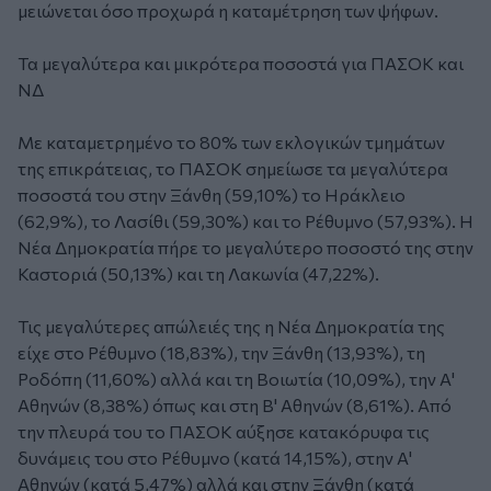
μειώνεται όσο προχωρά η καταμέτρηση των ψήφων.
Τα μεγαλύτερα και μικρότερα ποσοστά για ΠΑΣΟΚ και
ΝΔ
Με καταμετρημένο το 80% των εκλογικών τμημάτων
της επικράτειας, το ΠΑΣΟΚ σημείωσε τα μεγαλύτερα
ποσοστά του στην Ξάνθη (59,10%) το Ηράκλειο
(62,9%), το Λασίθι (59,30%) και το Ρέθυμνο (57,93%). Η
Νέα Δημοκρατία πήρε το μεγαλύτερο ποσοστό της στην
Καστοριά (50,13%) και τη Λακωνία (47,22%).
Τις μεγαλύτερες απώλειές της η Νέα Δημοκρατία της
είχε στο Ρέθυμνο (18,83%), την Ξάνθη (13,93%), τη
Ροδόπη (11,60%) αλλά και τη Βοιωτία (10,09%), την Α'
Αθηνών (8,38%) όπως και στη Β' Αθηνών (8,61%). Από
την πλευρά του το ΠΑΣΟΚ αύξησε κατακόρυφα τις
δυνάμεις του στο Ρέθυμνο (κατά 14,15%), στην Α'
Αθηνών (κατά 5,47%) αλλά και στην Ξάνθη (κατά