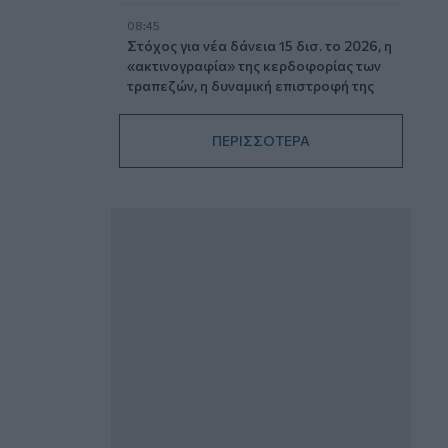
08:45
Στόχος για νέα δάνεια 15 δισ. το 2026, η
«ακτινογραφία» της κερδοφορίας των
τραπεζών, η δυναμική επιστροφή της
Metlen, μεγαλώνει ταχύτατα η
CrediaBank
ΠΕΡΙΣΣΟΤΕΡΑ
06.08.2026 - 22:39
10.000 φορές η διεθνής επιστημονική
κοινότητα παρέπεμψε στο έργο του –
Ποιος είναι ο Έλληνας χειρουργός
Χρήστος Κοντοβουνήσιος
06.08.2026 - 14:55
Μιχάλης Τάτσης, Insurance &
Healthcare Analyst, διευθυντής
Επιχειρηματικής Ανάπτυξης Ομίλου HHG
06.08.2026 - 13:30
Όταν η επόμενη μέρα είναι στάχτη, τι θα
πει ο Ασφαλιστικός Διαμεσολαβητής