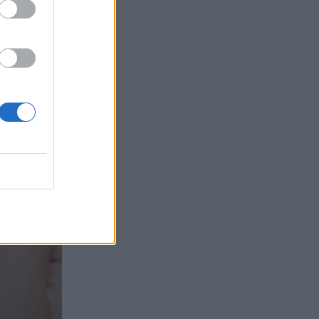
05.08.2026 - 11:30
Η νέα εποχή στην εκπαίδευση των
ασφαλιστικών διαμεσολαβητών
05.08.2026 - 10:50
Ξεκινούν οι αιτήσεις στο
vouchers.gov.gr για το Πρόγραμμα
«Τουρισμός για όλους 2026-2027»
05.08.2026 - 10:19
WWF: Περισσότερα από 180.000
στρέμματα καμένων δασικών εκτάσεων
στην Ελλάδα σε λίγες μόλις μέρες
05.08.2026 - 09:45
Η Ελλάδα που αντιστέκεται και επιμένει
να μην ασφαλίζεται!
05.08.2026 - 09:20
Καλοκαιρινό ταξίδι: Οι 8 συμβουλές που
αξίζει να δώσει κάθε ασφαλιστής
στους πελάτες του