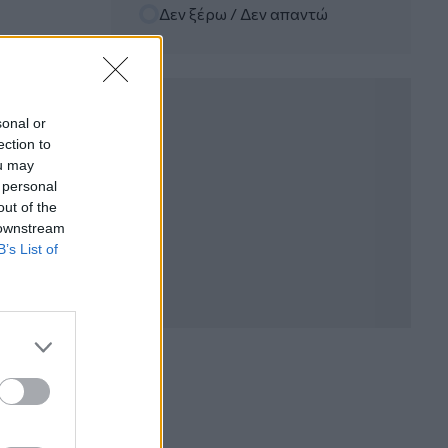
Η γαλλική «ψήφος» στο «καλώδιο» και
Δεν ξέρω / Δεν απαντώ
τα συμφέροντα, οι ελληνικές τράπεζες
«πρωταθλήτριες» στα δάνεια, νέο deal
Βαρδινογιάννη- Εξάρχου και ο
διπλασιασμός των κερδών της ΔΕΗ
sonal or
05.08.2026 - 13:37
ection to
Randy Schekman, Νομπελίστας Ιατρικής:
ou may
«Σε πέντε χρόνια μπορεί να έχουμε
 personal
θεραπεία που αναστέλλει την εξέλιξη
out of the
του Πάρκινσον»
 downstream
B’s List of
05.08.2026 - 12:33
Ε.Ε και παράνομη μετανάστευση:
προτάσεις και δράσεις με παρονομαστή
το κοινό συμφέρον
05.08.2026 - 12:11
Αντώνης Βουκλαρής - «ΕΡΡΙΚΟΣ
ΝΤΥΝΑΝ»