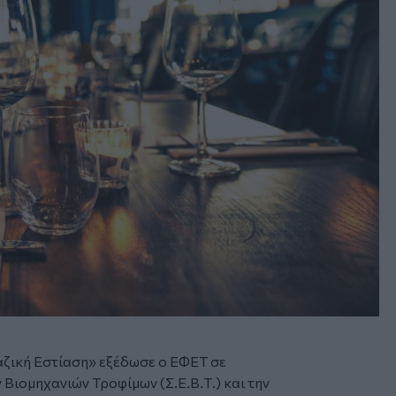
αζική Εστίαση» εξέδωσε ο ΕΦΕΤ σε
Βιομηχανιών Τροφίμων (Σ.Ε.Β.Τ.) και την