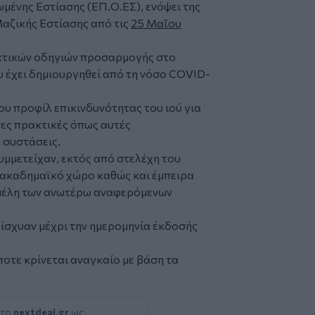
ένης Εστίασης (ΕΠ.Ο.ΕΣ), ενόψει της
αζικής Εστίασης από τις
25 Μαΐου
ακτικών οδηγιών προσαρμογής στο
υ έχει δημιουργηθεί από τη νόσο COVID-
ου προφίλ επικινδυνότητας του ιού για
τες πρακτικές όπως αυτές
ς συστάσεις.
υμμετείχαν, εκτός από στελέχη του
 ακαδημαϊκό χώρο καθώς και έμπειρα
 μέλη των ανωτέρω αναφερόμενων
 ίσχυαν μέχρι την ημερομηνία έκδοσής
οτε κρίνεται αναγκαίο με βάση τα
 το
nextdeal.gr
ως