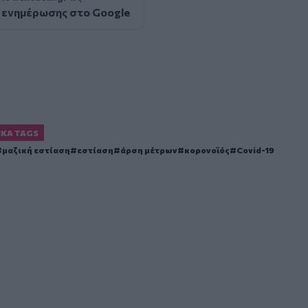
 ενημέρωσης στο Google
ΙΚΆ TAGS
μαζική εστίαση
εστίαση
άρση μέτρων
κορονοϊός
Covid-19