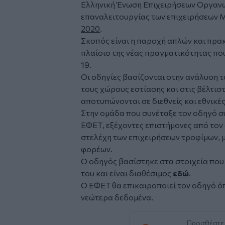
Ελληνική Ένωση Επιχειρήσεων Οργανωμ
επαναλειτουργίας των επιχειρήσεων Μ
2020
.
Σκοπός είναι η παροχή απλών και πρ
πλαίσιο της νέας πραγματικότητας πο
19.
Οι οδηγίες βασίζονται στην ανάλυση τ
τους χώρους εστίασης και στις βέλτισ
αποτυπώνονται σε διεθνείς και εθνικέ
Στην ομάδα που συνέταξε τον οδηγό σ
ΕΦΕΤ, εξέχοντες επιστήμονες από τον
στελέχη των επιχειρήσεων τροφίμων,
φορέων.
Ο οδηγός βασίστηκε στα στοιχεία που
του και είναι διαθέσιμος
εδώ
.
Ο ΕΦΕΤ θα επικαιροποιεί τον οδηγό όπ
νεώτερα δεδομένα.
Προσθέστε