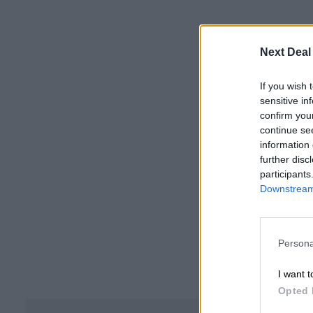
Next Deal
If you wish 
sensitive in
confirm you
continue se
information 
further disc
participants
Downstream 
Persona
I want t
Opted 