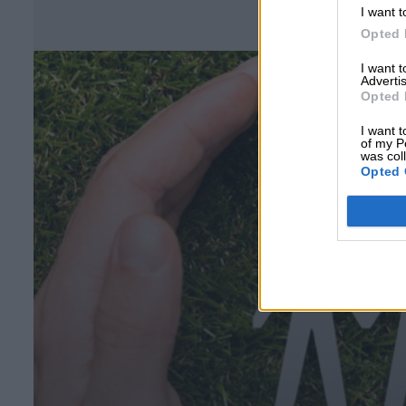
Σ
I want t
Opted 
I want 
Advertis
Opted 
I want t
of my P
was col
Opted 