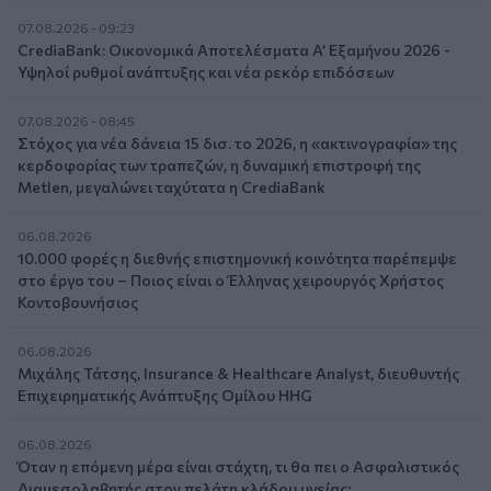
07.08.2026 - 09:23
CrediaBank: Οικονομικά Αποτελέσματα A’ Εξαμήνου 2026 -
Υψηλοί ρυθμοί ανάπτυξης και νέα ρεκόρ επιδόσεων
07.08.2026 - 08:45
Στόχος για νέα δάνεια 15 δισ. το 2026, η «ακτινογραφία» της
κερδοφορίας των τραπεζών, η δυναμική επιστροφή της
Metlen, μεγαλώνει ταχύτατα η CrediaBank
06.08.2026
10.000 φορές η διεθνής επιστημονική κοινότητα παρέπεμψε
στο έργο του – Ποιος είναι ο Έλληνας χειρουργός Χρήστος
Κοντοβουνήσιος
06.08.2026
Μιχάλης Τάτσης, Insurance & Healthcare Analyst, διευθυντής
Επιχειρηματικής Ανάπτυξης Ομίλου HHG
06.08.2026
Όταν η επόμενη μέρα είναι στάχτη, τι θα πει ο Ασφαλιστικός
Διαμεσολαβητής στον πελάτη κλάδου υγείας;