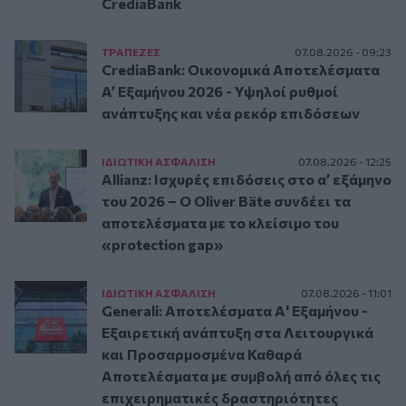
CrediaBank
ΤΡAΠΕΖΕΣ
07.08.2026 - 09:23
CrediaBank: Οικονομικά Αποτελέσματα
A’ Εξαμήνου 2026 - Υψηλοί ρυθμοί
ανάπτυξης και νέα ρεκόρ επιδόσεων
ΙΔΙΩΤΙΚΗ ΑΣΦAΛΙΣΗ
07.08.2026 - 12:25
Allianz: Ισχυρές επιδόσεις στο α’ εξάμηνο
του 2026 – Ο Oliver Bäte συνδέει τα
αποτελέσματα με το κλείσιμο του
«protection gap»
ΙΔΙΩΤΙΚΗ ΑΣΦAΛΙΣΗ
07.08.2026 - 11:01
Generali: Αποτελέσματα Α' Εξαμήνου -
Εξαιρετική ανάπτυξη στα Λειτουργικά
και Προσαρμοσμένα Καθαρά
Αποτελέσματα με συμβολή από όλες τις
επιχειρηματικές δραστηριότητες