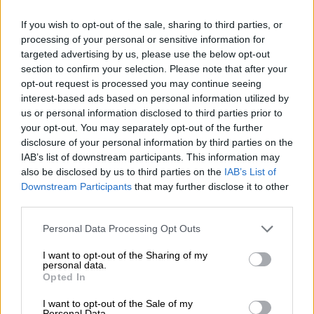
If you wish to opt-out of the sale, sharing to third parties, or
05.08.2026
processing of your personal or sensitive information for
Randy Schekman, Νομπελίστας Ιατρικής: «Σε πέντε χρόνια
targeted advertising by us, please use the below opt-out
μπορεί να έχουμε θεραπεία που αναστέλλει την εξέλιξη του
section to confirm your selection. Please note that after your
Πάρκινσον»
opt-out request is processed you may continue seeing
interest-based ads based on personal information utilized by
05.08.2026
us or personal information disclosed to third parties prior to
Ε.Ε και παράνομη μετανάστευση: προτάσεις και δράσεις με
your opt-out. You may separately opt-out of the further
παρονομαστή το κοινό συμφέρον
disclosure of your personal information by third parties on the
IAB’s list of downstream participants. This information may
05.08.2026
also be disclosed by us to third parties on the
IAB’s List of
Αντώνης Βουκλαρής - «ΕΡΡΙΚΟΣ ΝΤΥΝΑΝ»
Downstream Participants
that may further disclose it to other
third parties.
05.08.2026
Η νέα εποχή στην εκπαίδευση των ασφαλιστικών
Personal Data Processing Opt Outs
διαμεσολαβητών
I want to opt-out of the Sharing of my
personal data.
Opted In
ΠΕΡΙΣΣΟΤΕΡΑ
I want to opt-out of the Sale of my
Personal Data.