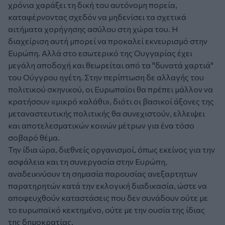
χρόνια χαράξει τη δική του αυτόνομη πορεία,
καταφέρνοντας σχεδόν να μηδενίσει τα σχετικά
αιτήματα χορήγησης ασύλου στη χώρα του. Η
διαχείριση αυτή μπορεί να προκαλεί εκνευρισμό στην
Ευρώπη. Αλλά στο εσωτερικό της Ουγγαρίας έχει
μεγάλη αποδοχή και θεωρείται από τα "δυνατά χαρτιά"
του Ούγγρου ηγέτη. Στην περίπτωση δε αλλαγής του
πολιτικού σκηνικού, οι Ευρωπαίοι θα πρέπει μάλλον να
κρατήσουν «μικρό καλάθι», διότι οι βασικοί άξονες της
μεταναστευτικής πολιτικής θα συνεχιστούν, ελλειψει
και αποτελεσματικών κοινών μέτρων για ένα τόσο
σοβαρό θέμα.
Την ίδια ώρα, διεθνείς οργανισμοί, όπως εκείνος για την
ασφάλεια και τη συνεργασία στην Ευρώπη,
αναδεικνύουν τη σημασία παρουσίας ανεξαρτητων
παρατηρητών κατά την εκλογική διαδικασία, ώστε να
αποφευχθούν καταστάσεις που δεν συνάδουν ούτε με
το ευρωπαϊκό κεκτημένο, ούτε με την ουσία της ίδιας
της δημοκρατίας.