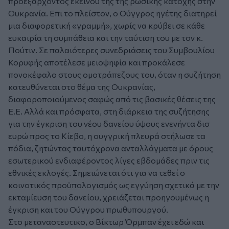
προεξάρχοντος εκείνου της της ρωσικης κατοχής στην
Ουκρανία. Επι το πλείστον, ο Ούγγρος ηγέτης διατηρεί
μια διαφορετική «γραμμή», χωρίς να κρύβει σε κάθε
ευκαιρία τη συμπάθεια και την ταύτιση του με τον κ.
Πούτιν. Σε παλαιότερες συνεδριάσεις του Συμβουλίου
Κορυφής αποτέλεσε μειοψηφία και προκάλεσε
πονοκέφαλο στους ομοτράπεζους του, όταν η συζήτηση
κατευθύνεται στο θέμα της Ουκρανίας,
διαφοροποιούμενος σαφώς από τις βασικές θέσεις της
Ε.Ε. Αλλά και πρόσφατα, στη διάρκεια της συζήτησης
για την έγκριση του νέου δανείου ύψους ενενήντα δισ
ευρώ προς το Κίεβο, η ουγγρική πλευρά στήλωσε τα
πόδια, ζητώντας ταυτόχρονα ανταλλάγματα με όρους
εσωτερικού ενδιαφέροντος λίγες εβδομάδες πριν τις
εθνικές εκλογές. Σημειώνεται ότι για να τεθεί ο
κοινοτικός προϋπολογισμός ως εγγύηση σχετικά με την
εκταμίευση του δανείου, χρειάζεται προηγουμένως η
έγκριση και του Ούγγρου πρωθυπουργού.
Στο μεταναστευτικο, ο Βίκτωρ Όρμπαν έχει εδώ και