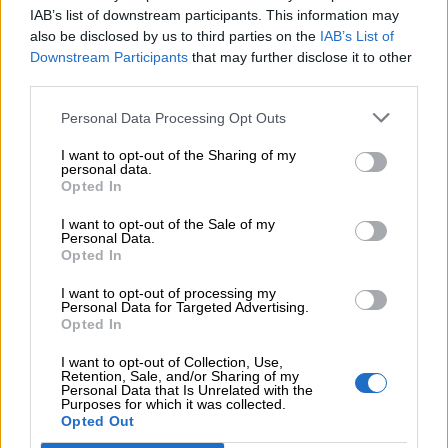
05.08.2026 - 12:11
IAB’s list of downstream participants. This information may
Αντώνης Βουκλαρής - «ΕΡΡΙΚΟΣ ΝΤΥΝΑΝ»
also be disclosed by us to third parties on the
IAB’s List of
Downstream Participants
that may further disclose it to other
third parties.
05.08.2026 - 11:30
Η νέα εποχή στην εκπαίδευση των ασφαλιστικών
Personal Data Processing Opt Outs
διαμεσολαβητών
I want to opt-out of the Sharing of my
05.08.2026 - 10:50
personal data.
Ξεκινούν οι αιτήσεις στο vouchers.gov.gr για το Πρόγραμμα
Opted In
«Τουρισμός για όλους 2026-2027»
I want to opt-out of the Sale of my
Personal Data.
05.08.2026 - 10:19
Opted In
WWF: Περισσότερα από 180.000 στρέμματα καμένων
δασικών εκτάσεων στην Ελλάδα σε λίγες μόλις μέρες
I want to opt-out of processing my
Personal Data for Targeted Advertising.
Opted In
05.08.2026 - 09:45
Η Ελλάδα που αντιστέκεται και επιμένει να μην ασφαλίζεται!
I want to opt-out of Collection, Use,
Retention, Sale, and/or Sharing of my
Personal Data that Is Unrelated with the
05.08.2026 - 09:20
Purposes for which it was collected.
Καλοκαιρινό ταξίδι: Οι 8 συμβουλές που αξίζει να δώσει κάθε
Opted Out
ασφαλιστής στους πελάτες του