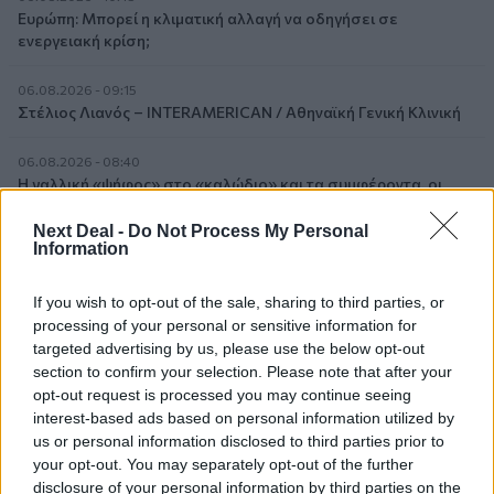
Ευρώπη: Μπορεί η κλιματική αλλαγή να οδηγήσει σε
ενεργειακή κρίση;
06.08.2026 - 09:15
Στέλιος Λιανός – INTERAMERICAN / Αθηναϊκή Γενική Κλινική
06.08.2026 - 08:40
Η γαλλική «ψήφος» στο «καλώδιο» και τα συμφέροντα, οι
ελληνικές τράπεζες «πρωταθλήτριες» στα δάνεια, νέο deal
Βαρδινογιάννη- Εξάρχου και ο διπλασιασμός των κερδών της
Next Deal -
Do Not Process My Personal
Information
ΔΕΗ
05.08.2026 - 13:37
If you wish to opt-out of the sale, sharing to third parties, or
Randy Schekman, Νομπελίστας Ιατρικής: «Σε πέντε χρόνια
processing of your personal or sensitive information for
μπορεί να έχουμε θεραπεία που αναστέλλει την εξέλιξη του
targeted advertising by us, please use the below opt-out
Πάρκινσον»
section to confirm your selection. Please note that after your
opt-out request is processed you may continue seeing
05.08.2026 - 12:33
interest-based ads based on personal information utilized by
Ε.Ε και παράνομη μετανάστευση: προτάσεις και δράσεις με
us or personal information disclosed to third parties prior to
παρονομαστή το κοινό συμφέρον
your opt-out. You may separately opt-out of the further
disclosure of your personal information by third parties on the