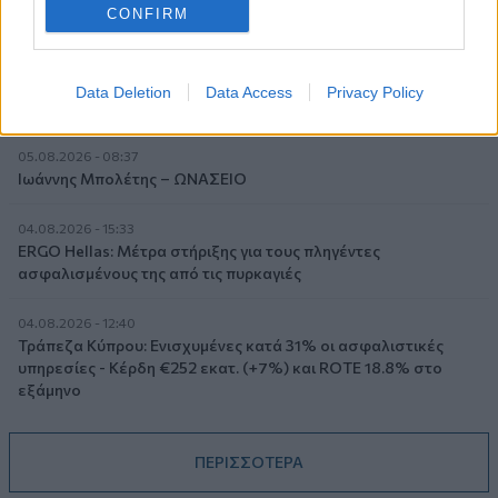
CONFIRM
05.08.2026 - 08:51
Το εκλογικό «καμπανάκι» της Goldman Sachs, η ισχυρή
πιστωτική επέκταση των ελληνικών τραπεζών, το «πάρτι»
Data Deletion
Data Access
Privacy Policy
στις αγορές, οι «κρυμμένες» αξίες της ΓΕΚ ΤΕΡΝΑ
05.08.2026 - 08:37
Ιωάννης Μπολέτης – ΩΝΑΣΕΙΟ
04.08.2026 - 15:33
ERGO Hellas: Μέτρα στήριξης για τους πληγέντες
ασφαλισμένους της από τις πυρκαγιές
04.08.2026 - 12:40
Τράπεζα Κύπρου: Ενισχυμένες κατά 31% οι ασφαλιστικές
υπηρεσίες - Κέρδη €252 εκατ. (+7%) και ROTE 18.8% στο
εξάμηνο
ΠΕΡΙΣΣΟΤΕΡΑ