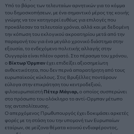
Υπό το βάρος των τελευταίων αρνητικών για το κόμμα
του δημοσκοπήσεων, με ένα σημαντικό μέρος της κοινής
γνώμης να τον κατηγορεί ευθέως για επιλογές που
προκάλεσαν τα τελευταία χρόνια, αλλά και με δεδομένη
την κόπωση του εκλογικού ακροατηρίου μετά από την
παραμονή του για ένα μεγάλο χρονικό διάστημα στην
εξουσία, το ενδεχόμενο πολιτικής αλλαγής στην
Ουγγαρία είναι πλέον ορατό. Στο πέρασμα του χρόνου,
ο
Βίκτωρ Όρμπαν
έχει επιδείξει αξιοσημείωτη
ανθεκτικότητα, που δεν περνά απαρατήρητη από τους
ευρωπαϊκούς κύκλους. Στις Βρυξέλλες ποντάρουν
εύλογα στην επικράτηση του κεντροδεξιού,
φιλοευρωπαϊστή
Πέτερ Μάγιαρ,
ο οποίος συσπερώνει
στο πρόσωπο του ολόκληρο το αντί-Ορμπαν μέτωπο
της αντιπολίτευσης.
Ο απερχόμενος Πρωθυπουργός έχει δοκιμάσει αρκετές
φορές με τη στάση του την υπομονή των Ευρωπαίων
εταίρων, σε μείζονα θέματα κοινού ενδιαφέροντος,