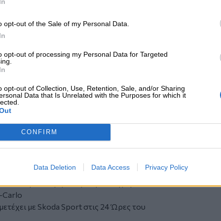
In
μασία RS.
να κορυφαίο ορόσημο για τη Skoda
o opt-out of the Sale of my Personal Data.
ασικούς κανόνες του μηχανοκίνητου
In
ου παρελθόντος δεν επιτρέπει
ζονται, αλλά το βλέμμα πρέπει πάντα να
to opt-out of processing my Personal Data for Targeted
ing.
 αυτό κάνει η Skoda Motorsport:
In
ποφασιστικότητα, το ίδιο πάθος και την
εδώ και περισσότερο από έναν αιώνα.
o opt-out of Collection, Use, Retention, Sale, and/or Sharing
ersonal Data that Is Unrelated with the Purposes for which it
Skoda Motorsport
lected.
Out
ει στον αγώνα Παρίσι–Βερολίνο με τη
CONFIRM
 ανεπίσημο παγκόσμιο τίτλο με τη Laurin
urette B συμμετέχουν στον αγώνα Βιέννη–
Data Deletion
Data Access
Privacy Policy
v Klement να τερματίζει τρίτος
τακτά τη δεύτερη θέση στην κατηγορία
-Carlo
ετέχει με Skoda Sport στις 24 Ώρες του