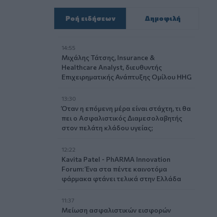
Ροή ειδήσεων
Δημοφιλή
14:55
Μιχάλης Τάτσης, Insurance &
Healthcare Analyst, διευθυντής
Επιχειρηματικής Ανάπτυξης Ομίλου HHG
13:30
Όταν η επόμενη μέρα είναι στάχτη, τι θα
πει ο Ασφαλιστικός Διαμεσολαβητής
στον πελάτη κλάδου υγείας;
12:22
Kavita Patel - PhARMA Innovation
Forum: Ένα στα πέντε καινοτόμα
φάρμακα φτάνει τελικά στην Ελλάδα
11:37
Μείωση ασφαλιστικών εισφορών