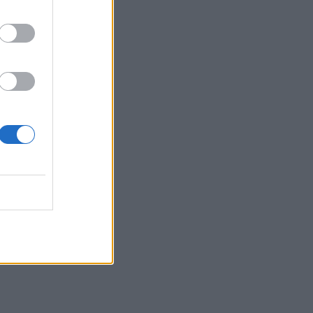
Ιωάννης Μπολέτης – ΩΝΑΣΕΙΟ
04.08.2026 - 15:33
ERGO Hellas: Μέτρα στήριξης για τους
πληγέντες ασφαλισμένους της από τις
πυρκαγιές
04.08.2026 - 12:40
Τράπεζα Κύπρου: Ενισχυμένες κατά
31% οι ασφαλιστικές υπηρεσίες -
Κέρδη €252 εκατ. (+7%) και ROTE
18.8% στο εξάμηνο
04.08.2026 - 11:49
Σπύρος Γεωργαράς - «ΥΓΕΙΑ» /
Ερευνητικό και Θεραπευτικό Ινστιτούτο
ΟΦΘΑΛΜΟΣ