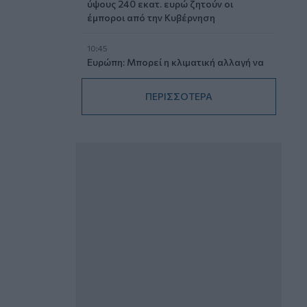
ύψους 240 εκατ. ευρώ ζητούν οι
έμποροι από την Κυβέρνηση
10:45
Ευρώπη: Μπορεί η κλιματική αλλαγή να
οδηγήσει σε ενεργειακή κρίση;
ΠΕΡΙΣΣΟΤΕΡΑ
09:15
Στέλιος Λιανός – INTERAMERICAN /
Αθηναϊκή Γενική Κλινική
08:40
Η γαλλική «ψήφος» στο «καλώδιο» και
τα συμφέροντα, οι ελληνικές τράπεζες
«πρωταθλήτριες» στα δάνεια, νέο deal
Βαρδινογιάννη- Εξάρχου και ο
διπλασιασμός των κερδών της ΔΕΗ
05.08.2026 - 13:37
Randy Schekman, Νομπελίστας Ιατρικής:
«Σε πέντε χρόνια μπορεί να έχουμε
θεραπεία που αναστέλλει την εξέλιξη