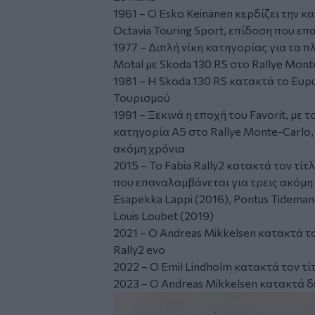
1961 – Ο Esko Keinänen κερδίζει την κ
Octavia Touring Sport, επίδοση που επ
1977 – Διπλή νίκη κατηγορίας για τα 
Motal με Skoda 130 RS στο Rallye Mont
1981 – Η Skoda 130 RS κατακτά το Ε
Τουρισμού
1991 – Ξεκινά η εποχή του Favorit, με 
κατηγορία A5 στο Rallye Monte-Carlo,
ακόμη χρόνια
2015 – Το Fabia Rally2 κατακτά τον τ
που επαναλαμβάνεται για τρεις ακόμη
Esapekka Lappi (2016), Pontus Tidemand
Louis Loubet (2019)
2021 – Ο Andreas Mikkelsen κατακτά τ
Rally2 evo
2022 – Ο Emil Lindholm κατακτά τον τί
2023 – Ο Andreas Mikkelsen κατακτά δ