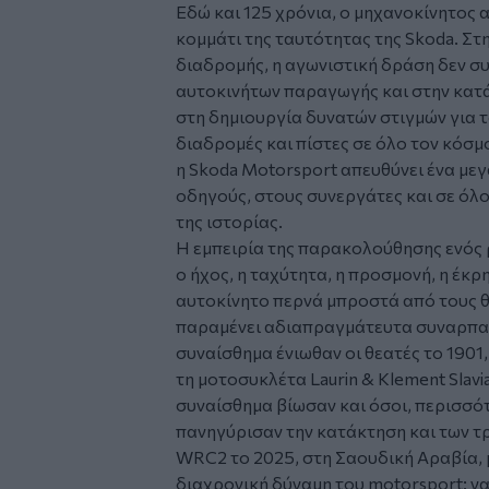
Εδώ και 125 χρόνια, ο μηχανοκίνητος
κομμάτι της ταυτότητας της Skoda. Στ
διαδρομής, η αγωνιστική δράση δεν συ
αυτοκινήτων παραγωγής και στην κατά
στη δημιουργία δυνατών στιγμών για τ
διαδρομές και πίστες σε όλο τον κόσμ
η Skoda Motorsport απευθύνει ένα με
οδηγούς, στους συνεργάτες και σε όλ
της ιστορίας.
Η εμπειρία της παρακολούθησης ενός ρ
ο ήχος, η ταχύτητα, η προσμονή, η έκρ
αυτοκίνητο περνά μπροστά από τους 
παραμένει αδιαπραγμάτευτα συναρπαστ
συναίσθημα ένιωθαν οι θεατές το 1901,
τη μοτοσυκλέτα Laurin & Klement Slavi
συναίσθημα βίωσαν και όσοι, περισσό
πανηγύρισαν την κατάκτηση και των τ
WRC2 το 2025, στη Σαουδική Αραβία, με 
διαχρονική δύναμη του motorsport: να