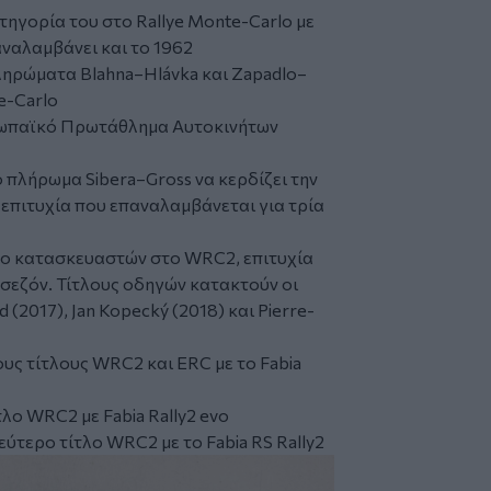
ατηγορία του στο Rallye Monte-Carlo με
αναλαμβάνει και το 1962
πληρώματα Blahna–Hlávka και Zapadlo–
e-Carlo
υρωπαϊκό Πρωτάθλημα Αυτοκινήτων
το πλήρωμα Sibera–Gross να κερδίζει την
 επιτυχία που επαναλαμβάνεται για τρία
ίτλο κατασκευαστών στο WRC2, επιτυχία
 σεζόν. Τίτλους οδηγών κατακτούν οι
 (2017), Jan Kopecký (2018) και Pierre-
ους τίτλους WRC2 και ERC με το Fabia
τλο WRC2 με Fabia Rally2 evo
εύτερο τίτλο WRC2 με το Fabia RS Rally2