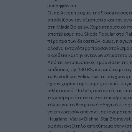
υπερηφάνεια.
Οι πρώτες επιτυχίες της Skoda στους 
αποδείξουν την αξιοπιστία και την α
στη Mladá Boleslav. Χαρακτηριστικό π
αποτέλεσμα του Skoda Popular στο Ral
πέρασμα των δεκαετιών, όμως, η αγων
ολοένα εντονότερο προσανατολισμό στι
ακρίβεια και την ανταγωνιστικότητα ν
Από τις εντυπωσιακές εμφανίσεις της π
επιδόσεις της 130 RS, και από τα μετ
τα Favorit και Felicia έως τη σύγχρονη
έχουν χαρίσει αμέτρητες στιγμές συγ
αθλητισμού. Πολλές από αυτές τις επι
τεχνική αρτιότητα των αυτοκινήτων, α
τόλμη και το θεαματικό οδηγικό ύφο
να επικρατούν απέναντι σε ισχυρότερο
Haugland, Václav Blahna, Stig Blomqvist
αφήσει ανεξίτηλο αποτύπωμα στην ιστ