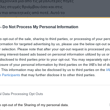
αχρονικά μία από τις μεγαλύτερες πηγές
λες στιγμές θριάμβου όσο και στις
 πιο απαιτητικές από ποτέ. Αυτό το
υ ενίσχυε διαρκώς την αποφασιστικότητα
κόμη πιο δυνατή.
 -
Do Not Process My Personal Information
ορία της Skoda σφραγίστηκε από τα Fabia
 και Rally2 evo. Η πρώτη δεκαετία της
to opt-out of the sale, sharing to third parties, or processing of your per
ξη μιας εξαιρετικά επιτυχημένης
formation for targeted advertising by us, please use the below opt-out s
ην οποία συμπυκνώθηκε όλη η εμπειρία
r selection. Please note that after your opt-out request is processed y
ς εξέλιξης, δοκιμών και συμμετοχής
eing interest-based ads based on personal information utilized by us or
ο πιο επιτυχημένο αγωνιστικό αυτοκίνητο
disclosed to third parties prior to your opt-out. You may separately opt-
losure of your personal information by third parties on the IAB’s list of
, ενώ η σημερινή γενιά Fabia RS Rally2
. This information may also be disclosed by us to third parties on the
IA
νομιά επιτυχιών σε διεθνές επίπεδο. Για
Participants
that may further disclose it to other third parties.
 σύμβολο αγωνιστικών διακρίσεων, αλλά
 τους φίλους του motorsport.
εται και στα αυτοκίνητα παραγωγής.
l Data Processing Opt Outs
 χρήσης, οι εκδόσεις Monte Carlo
αγώνων, ενώ οι εκδόσεις υψηλών
o opt-out of the Sharing of my personal data.
 που συνδέεται άμεσα με το “rally