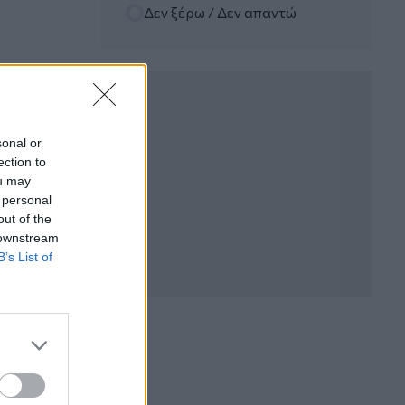
Δεν ξέρω / Δεν απαντώ
WWF: Περισσότερα από 180.000
στρέμματα καμένων δασικών εκτάσεων
στην Ελλάδα σε λίγες μόλις μέρες
05.08.2026 - 09:45
Η Ελλάδα που αντιστέκεται και επιμένει
να μην ασφαλίζεται!
sonal or
ection to
05.08.2026 - 09:20
ou may
Καλοκαιρινό ταξίδι: Οι 8 συμβουλές που
 personal
αξίζει να δώσει κάθε ασφαλιστής
out of the
στους πελάτες του
 downstream
B’s List of
05.08.2026 - 08:51
Το εκλογικό «καμπανάκι» της Goldman
Sachs, η ισχυρή πιστωτική επέκταση
των ελληνικών τραπεζών, το «πάρτι»
στις αγορές, οι «κρυμμένες» αξίες της
ΓΕΚ ΤΕΡΝΑ
05.08.2026 - 08:37