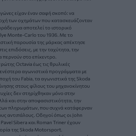
αγώνες είχαν έναν σαφή σκοπό: να
ντοχή των οχημάτων που κατασκευάζονταν
αράδειγμα αποτελεί το ιστορικό
lye Monte-Carlo του 1936. Με το
ιστική παρουσία της μάρκας απέκτησε
ς επιδόσεις, με την ταχύτητα, την
α περνούν στο επίκεντρο.
ρώτης Octavia έως τις θρυλικές
αγενέστερα αγωνιστικά προγράμματα με
 εποχή του Fabia, τα αγωνιστικά της Skoda
κίνησης στους φίλους του μηχανοκίνητου
τυχίες δεν στηρίχθηκαν μόνο στην
λλά και στην αποφασιστικότητα, την
ς των πληρωμάτων, που συχνά κατάφερναν
υς αντιπάλους. Οδηγοί όπως οι John
, Pavel Sibera και Roman Triner έχουν
ορία της Skoda Motorsport.