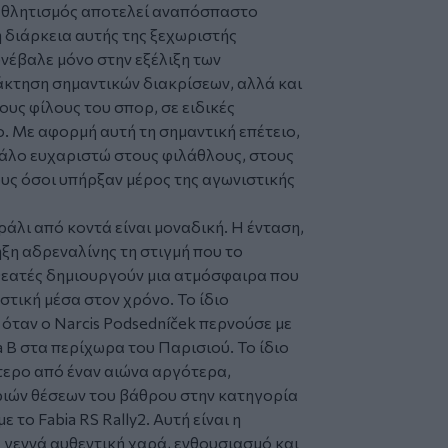
 αθλητισμός αποτελεί αναπόσπαστο
η διάρκεια αυτής της ξεχωριστής
νέβαλε μόνο στην εξέλιξη των
κτηση σημαντικών διακρίσεων, αλλά και
ους φίλους του σπορ, σε ειδικές
ο. Με αφορμή αυτή τη σημαντική επέτειο,
γάλο ευχαριστώ στους φιλάθλους, στους
ους όσοι υπήρξαν μέρος της αγωνιστικής
άλι από κοντά είναι μοναδική. Η ένταση,
ηξη αδρεναλίνης τη στιγμή που το
θεατές δημιουργούν μια ατμόσφαιρα που
ική μέσα στον χρόνο. Το ίδιο
 όταν ο Narcis Podsedníček περνούσε με
a B στα περίχωρα του Παρισιού. Το ίδιο
τερο από έναν αιώνα αργότερα,
ριών θέσεων του βάθρου στην κατηγορία
το Fabia RS Rally2. Αυτή είναι η
 γεννά αυθεντική χαρά, ενθουσιασμό και