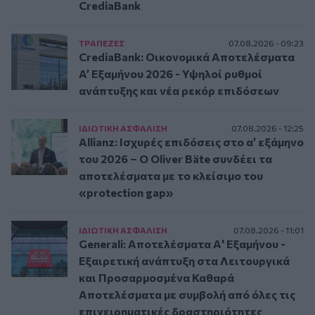
CrediaBank
ΤΡAΠΕΖΕΣ
07.08.2026 - 09:23
CrediaBank: Οικονομικά Αποτελέσματα
A’ Εξαμήνου 2026 - Υψηλοί ρυθμοί
ανάπτυξης και νέα ρεκόρ επιδόσεων
ΙΔΙΩΤΙΚΗ ΑΣΦAΛΙΣΗ
07.08.2026 - 12:25
Allianz: Ισχυρές επιδόσεις στο α’ εξάμηνο
του 2026 – Ο Oliver Bäte συνδέει τα
αποτελέσματα με το κλείσιμο του
«protection gap»
ΙΔΙΩΤΙΚΗ ΑΣΦAΛΙΣΗ
07.08.2026 - 11:01
Generali: Αποτελέσματα Α' Εξαμήνου -
Εξαιρετική ανάπτυξη στα Λειτουργικά
και Προσαρμοσμένα Καθαρά
Αποτελέσματα με συμβολή από όλες τις
επιχειρηματικές δραστηριότητες