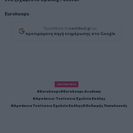
Eurohoops
Προσθέστε το
nextdeal.gr
ως
προτιμώμενη πηγή ενημέρωσης στο Google
ΣΧΕΤΙΚΆ TAGS
Eurohoops
Eurohoops Academy
Αρσάκεια-Τοσίτσεια Σχολεία Εκάλης
Αρσάκεια Τοσίτσεια Σχολεία Εκάλης
Θοδωρής Παπαλουκάς