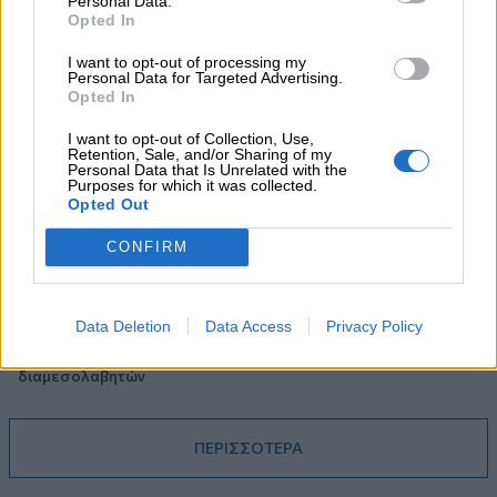
Personal Data.
Opted In
05.08.2026 - 13:37
I want to opt-out of processing my
Randy Schekman, Νομπελίστας Ιατρικής: «Σε πέντε χρόνια
Personal Data for Targeted Advertising.
μπορεί να έχουμε θεραπεία που αναστέλλει την εξέλιξη του
Opted In
Πάρκινσον»
I want to opt-out of Collection, Use,
Retention, Sale, and/or Sharing of my
05.08.2026 - 12:33
Personal Data that Is Unrelated with the
Purposes for which it was collected.
Ε.Ε και παράνομη μετανάστευση: προτάσεις και δράσεις με
Opted Out
παρονομαστή το κοινό συμφέρον
CONFIRM
05.08.2026 - 12:11
Αντώνης Βουκλαρής - «ΕΡΡΙΚΟΣ ΝΤΥΝΑΝ»
Data Deletion
Data Access
Privacy Policy
05.08.2026 - 11:30
Η νέα εποχή στην εκπαίδευση των ασφαλιστικών
διαμεσολαβητών
ΠΕΡΙΣΣΟΤΕΡΑ