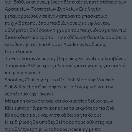
τις 15:00, οι ανανεωμένες αθλητικές εγκαταστάσεις των
Αρσακείων-Τοσιτσείων Σχολείων Εκάλης θα
μεταμορφωθούν σε έναν απέραντο μπασκετικό
παιχνιδότοπο, όπου παιδιά, γονείς και φίλοι του
αθλήματος θα ζήσουν τη χαρά του παιχνιδιού με τον πιο
διασκεδαστικό τρόπο. Την εκδήλωση θα καλωσορίσει ο
Διευθυντής της Eurohoops Academy, Θοδωρής
Παπαλουκάς.
Το Eurohoops Academy | Opening Festival περιλαμβάνει:
Τουρνουά 3×3 με τρεις ηλικιακές κατηγορίες για παιδιά
και μία για γονείς
Shooting Challenge με το Dr. Dish Shooting Machine
Skill & Reaction Challenges με το λογισμικό και τον
εξοπλισμό της Hiveact
Μέτρηση αλτικότητας και δοκιμασίες δεξιοτήτων
Kids survivor & party zone για τα μικρότερα παιδιά
Κληρώσεις και αναμνηστικά δώρα για όλους
Η εκδήλωση θα υποδεχθεί τόσο τους αθλητές και
τις αθλήτριες της Eurohoops Academy με τις