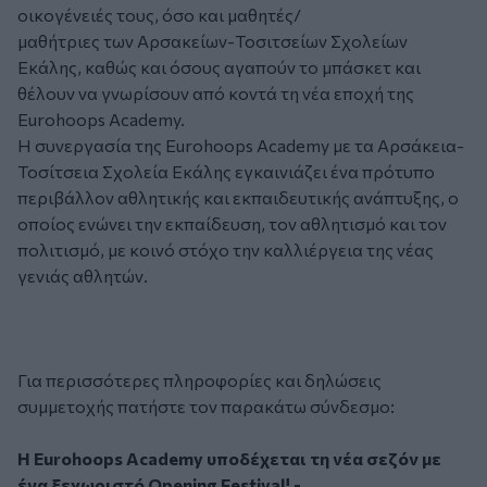
οικογένειές τους, όσο και μαθητές/
μαθήτριες των Αρσακείων-Τοσιτσείων Σχολείων
Εκάλης, καθώς και όσους αγαπούν το μπάσκετ και
θέλουν να γνωρίσουν από κοντά τη νέα εποχή της
Eurohoops Academy.
Η συνεργασία της Eurohoops Academy με τα Αρσάκεια-
Τοσίτσεια Σχολεία Εκάλης εγκαινιάζει ένα πρότυπο
περιβάλλον αθλητικής και εκπαιδευτικής ανάπτυξης, ο
οποίος ενώνει την εκπαίδευση, τον αθλητισμό και τον
πολιτισμό, με κοινό στόχο την καλλιέργεια της νέας
γενιάς αθλητών.
Για περισσότερες πληροφορίες και δηλώσεις
συμμετοχής πατήστε τον παρακάτω σύνδεσμο:
Η Eurohoops Academy υποδέχεται τη νέα σεζόν με
ένα ξεχωριστό Opening Festival! -