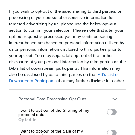
Διαμεσολαβητής στον πελάτη κλάδου υγείας;
If you wish to opt-out of the sale, sharing to third parties, or
06.08.2026 - 12:22
processing of your personal or sensitive information for
Kavita Patel - PhARMA Innovation Forum: Ένα στα πέντε
targeted advertising by us, please use the below opt-out
καινοτόμα φάρμακα φτάνει τελικά στην Ελλάδα
section to confirm your selection. Please note that after your
opt-out request is processed you may continue seeing
06.08.2026 - 11:37
interest-based ads based on personal information utilized by
Μείωση ασφαλιστικών εισφορών ύψους 240 εκατ. ευρώ
us or personal information disclosed to third parties prior to
ζητούν οι έμποροι από την Κυβέρνηση
your opt-out. You may separately opt-out of the further
disclosure of your personal information by third parties on the
06.08.2026 - 10:45
IAB’s list of downstream participants. This information may
Ευρώπη: Μπορεί η κλιματική αλλαγή να οδηγήσει σε
also be disclosed by us to third parties on the
IAB’s List of
ενεργειακή κρίση;
Downstream Participants
that may further disclose it to other
third parties.
06.08.2026 - 09:15
Στέλιος Λιανός – INTERAMERICAN / Αθηναϊκή Γενική Κλινική
Personal Data Processing Opt Outs
I want to opt-out of the Sharing of my
06.08.2026 - 08:40
personal data.
Η γαλλική «ψήφος» στο «καλώδιο» και τα συμφέροντα, οι
Opted In
ελληνικές τράπεζες «πρωταθλήτριες» στα δάνεια, νέο deal
Βαρδινογιάννη- Εξάρχου και ο διπλασιασμός των κερδών της
I want to opt-out of the Sale of my
ΔΕΗ