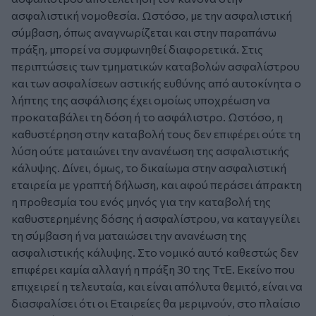
ασφαλιστική νομοθεσία. Ωστόσο, με την ασφαλιστική
σύμβαση, όπως αναγνωρίζεται και στην παραπάνω
πράξη, μπορεί να συμφωνηθεί διαφορετικά. Στις
περιπτώσεις των τμηματικών καταβολών ασφαλίστρου
και των ασφαλίσεων αστικής ευθύνης από αυτοκίνητα ο
λήπτης της ασφάλισης έχει ομοίως υποχρέωση να
προκαταβάλει τη δόση ή το ασφάλιστρο. Ωστόσο, η
καθυστέρηση στην καταβολή τους δεν επιφέρει ούτε τη
λύση ούτε ματαιώνει την ανανέωση της ασφαλιστικής
κάλυψης. Δίνει, όμως, το δικαίωμα στην ασφαλιστική
εταιρεία με γραπτή δήλωση, και αφού περάσει άπρακτη
η προθεσμία του ενός μηνός για την καταβολή της
καθυστερημένης δόσης ή ασφαλίστρου, να καταγγείλει
τη σύμβαση ή να ματαιώσει την ανανέωση της
ασφαλιστικής κάλυψης. Στο νομικό αυτό καθεστώς δεν
επιφέρει καμία αλλαγή η πράξη 30 της ΤτΕ. Εκείνο που
επιχειρεί η τελευταία, και είναι απόλυτα θεμιτό, είναι να
διασφαλίσει ότι οι Εταιρείες θα μεριμνούν, στο πλαίσιο