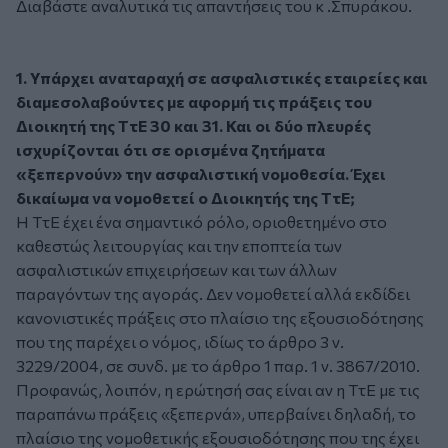
Διαβάστε αναλυτικά τις απαντήσεις του κ .Σπυράκου.
1. Υπάρχει αναταραχή σε ασφαλιστικές εταιρείες και
διαμεσολαβούντες με αφορμή τις πράξεις του
Διοικητή της ΤτΕ 30 και 31. Και οι δύο πλευρές
ισχυρίζονται ότι σε ορισμένα ζητήματα
«ξεπερνούν» την ασφαλιστική νομοθεσία. Έχει
δικαίωμα να νομοθετεί ο Διοικητής της ΤτΕ;
Η ΤτΕ έχει ένα σημαντικό ρόλο, οριοθετημένο στο
καθεστώς λειτουργίας και την εποπτεία των
ασφαλιστικών επιχειρήσεων και των άλλων
παραγόντων της αγοράς. Δεν νομοθετεί αλλά εκδίδει
κανονιστικές πράξεις στο πλαίσιο της εξουσιοδότησης
που της παρέχει ο νόμος, ιδίως το άρθρο 3 ν.
3229/2004, σε συνδ. με το άρθρο 1 παρ. 1 ν. 3867/2010.
Προφανώς, λοιπόν, η ερώτησή σας είναι αν η ΤτΕ με τις
παραπάνω πράξεις «ξεπερνά», υπερβαίνει δηλαδή, το
πλαίσιο της νομοθετικής εξουσιοδότησης που της έχει