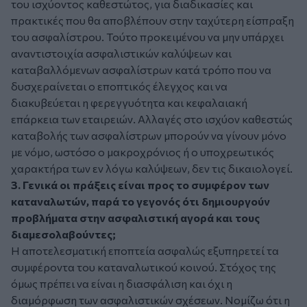
του ισχύοντος καθεστώτος, για διαδικασίες και
πρακτικές που θα αποβλέπουν στην ταχύτερη είσπραξη
του ασφαλίστρου. Τούτο προκειμένου να μην υπάρχει
αναντιστοιχία ασφαλιστικών καλύψεων και
καταβαλλόμενων ασφαλίστρων κατά τρόπο που να
δυσχεραίνεται ο εποπτικός έλεγχος και να
διακυβεύεται η φερεγγυότητα και κεφαλαιακή
επάρκεια των εταιρειών. Αλλαγές στο ισχύον καθεστώς
καταβολής των ασφαλίστρων μπορούν να γίνουν μόνο
με νόμο, ωστόσο ο μακροχρόνιος ή ο υποχρεωτικός
χαρακτήρα των εν λόγω καλύψεων, δεν τις δικαιολογεί.
3. Γενικά οι πράξεις είναι προς το συμφέρον των
καταναλωτών, παρά το γεγονός ότι δημιουργούν
προβλήματα στην ασφαλιστική αγορά και τους
διαμεσολαβούντες;
Η αποτελεσματική εποπτεία ασφαλώς εξυπηρετεί τα
συμφέροντα του καταναλωτικού κοινού. Στόχος της
όμως πρέπει να είναι η διασφάλιση και όχι η
διαμόρφωση των ασφαλιστικών σχέσεων. Νομίζω ότι η