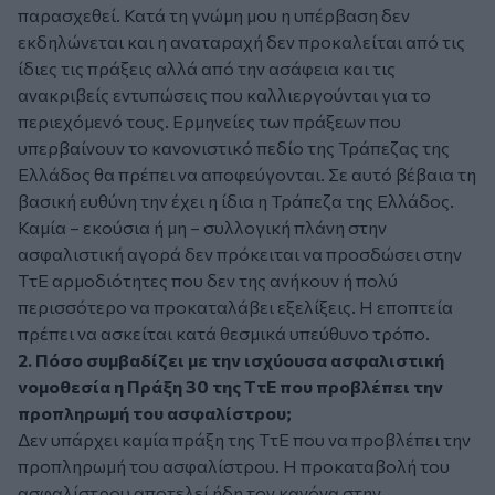
παρασχεθεί. Κατά τη γνώμη μου η υπέρβαση δεν
εκδηλώνεται και η αναταραχή δεν προκαλείται από τις
ίδιες τις πράξεις αλλά από την ασάφεια και τις
ανακριβείς εντυπώσεις που καλλιεργούνται για το
περιεχόμενό τους. Ερμηνείες των πράξεων που
υπερβαίνουν το κανονιστικό πεδίο της Τράπεζας της
Ελλάδος θα πρέπει να αποφεύγονται. Σε αυτό βέβαια τη
βασική ευθύνη την έχει η ίδια η Τράπεζα της Ελλάδος.
Καμία – εκούσια ή μη – συλλογική πλάνη στην
ασφαλιστική αγορά δεν πρόκειται να προσδώσει στην
ΤτΕ αρμοδιότητες που δεν της ανήκουν ή πολύ
περισσότερο να προκαταλάβει εξελίξεις. Η εποπτεία
πρέπει να ασκείται κατά θεσμικά υπεύθυνο τρόπο.
2. Πόσο συμβαδίζει με την ισχύουσα ασφαλιστική
νομοθεσία η Πράξη 30 της ΤτΕ που προβλέπει την
προπληρωμή του ασφαλίστρου;
Δεν υπάρχει καμία πράξη της ΤτΕ που να προβλέπει την
προπληρωμή του ασφαλίστρου. Η προκαταβολή του
ασφαλίστρου αποτελεί ήδη τον κανόνα στην