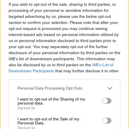
CrediaBank: Οικονομικά Αποτελέσματα A’ Εξαμήνου 2026 -
If you wish to opt-out of the sale, sharing to third parties, or
Υψηλοί ρυθμοί ανάπτυξης και νέα ρεκόρ επιδόσεων
processing of your personal or sensitive information for
targeted advertising by us, please use the below opt-out
07.08.2026 - 08:45
section to confirm your selection. Please note that after your
Στόχος για νέα δάνεια 15 δισ. το 2026, η «ακτινογραφία» της
opt-out request is processed you may continue seeing
κερδοφορίας των τραπεζών, η δυναμική επιστροφή της
interest-based ads based on personal information utilized by
Metlen, μεγαλώνει ταχύτατα η CrediaBank
us or personal information disclosed to third parties prior to
your opt-out. You may separately opt-out of the further
06.08.2026 - 22:39
disclosure of your personal information by third parties on the
10.000 φορές η διεθνής επιστημονική κοινότητα παρέπεμψε
IAB’s list of downstream participants. This information may
στο έργο του – Ποιος είναι ο Έλληνας χειρουργός Χρήστος
also be disclosed by us to third parties on the
IAB’s List of
Κοντοβουνήσιος
Downstream Participants
that may further disclose it to other
third parties.
06.08.2026 - 14:55
Μιχάλης Τάτσης, Insurance & Healthcare Analyst, διευθυντής
Personal Data Processing Opt Outs
Επιχειρηματικής Ανάπτυξης Ομίλου HHG
I want to opt-out of the Sharing of my
personal data.
06.08.2026 - 13:30
Opted In
Όταν η επόμενη μέρα είναι στάχτη, τι θα πει ο Ασφαλιστικός
Διαμεσολαβητής στον πελάτη κλάδου υγείας;
I want to opt-out of the Sale of my
Personal Data.
Opted In