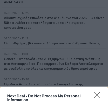
ΑΝΑΠΛΑΣΗ
07.08.2026 - 12:25
Allianz: Ισχυρές επιδόσεις στο α’ εξάμηνο του 2026 – Ο Oliver
Bäte συνδέει τα αποτελέσματα με το κλείσιμο του
«protection gap»
07.08.2026 - 12:12
Οι αισθητήρες βλέπουν καλύτερα από τον άνθρωπο. Πάντα;
07.08.2026 - 11:01
Generali: Αποτελέσματα Α' Εξαμήνου - Εξαιρετική ανάπτυξη
στα Λειτουργικά και Προσαρμοσμένα Καθαρά Αποτελέσματα
με συμβολή από όλες τις επιχειρηματικές δραστηριότητες
07.08.2026 - 10:28
Ομαδικά Ασφαλιστικά προϊόντα Επαγγελματικής
Συνταξιοδότησης: Νέο πεδίο ανάπτυξης για ασφαλιστικές και
ασφαλιστές
Next Deal -
Do Not Process My Personal
Information
07.08.2026 - 09:23