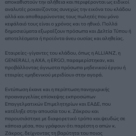
αποκαθιστούν την αλήθεια και περιφέρονται ως ειδικοί
αναλυτές ροκανίζοντας συνεχώς την εικόνα του κλάδου
αλλά και αποθαρρύνοντας τους πωλητές που μόνο
κεφάλαιό τους είναι ο χρόνος και το ηθικό. Πολλά
δημοσιεύματα εξωραΐζουν πρόσωπα και Δελτία Τύπου ή
αποτελέσματα ή προϊόντα άνευ ουσίας και αληθείας.
Εταιρείες-γίγαντες του κλάδου, όπως η ALLIANZ, η
GENERALI, η AXA, η ERGO, παραμερίστηκαν, και
προβάλλοντας άγνωστα πρόσωπα μηδενικού έργου ή
εταιρίες «μηδενικού μεριδίου» στην αγορά.
Εντύπωση έκανε και η περίπτωση πανηγυρικής
προαναγγελίας επίσκεψης εκπροσώπων
Επαγγελματικών Επιμελητηρίων και ΕΑΔΕ, που
κατέληξε στην απουσία του κ. Ζάκρου και
παρουσιάστηκε με διαφορετικό τρόπο και ψευδώς σε
κάποια μέσα, που γράφουν ότι παρέστη ο απών κ.
Ζάκρος, δείχνοντας τη βαρύτητα του ποιος