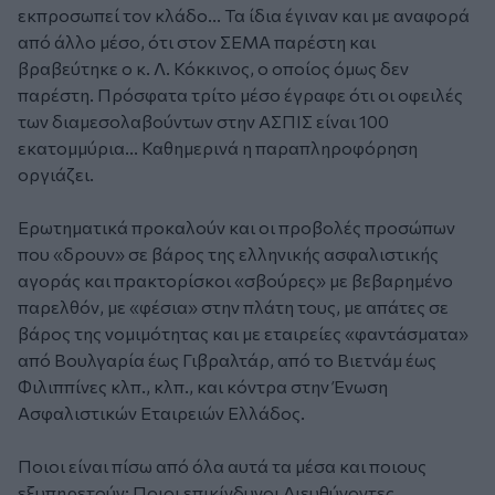
εκπροσωπεί τον κλάδο... Τα ίδια έγιναν και με αναφορά
από άλλο μέσο, ότι στον ΣΕΜΑ παρέστη και
βραβεύτηκε ο κ. Λ. Κόκκινος, ο οποίος όμως δεν
παρέστη. Πρόσφατα τρίτο μέσο έγραφε ότι οι οφειλές
των διαμεσολαβούντων στην ΑΣΠΙΣ είναι 100
εκατομμύρια... Καθημερινά η παραπληροφόρηση
οργιάζει.
Ερωτηματικά προκαλούν και οι προβολές προσώπων
που «δρουν» σε βάρος της ελληνικής ασφαλιστικής
αγοράς και πρακτορίσκοι «σβούρες» με βεβαρημένο
παρελθόν, με «φέσια» στην πλάτη τους, με απάτες σε
βάρος της νομιμότητας και με εταιρείες «φαντάσματα»
από Βουλγαρία έως Γιβραλτάρ, από το Βιετνάμ έως
Φιλιππίνες κλπ., κλπ., και κόντρα στην Ένωση
Ασφαλιστικών Εταιρειών Ελλάδος.
Ποιοι είναι πίσω από όλα αυτά τα μέσα και ποιους
εξυπηρετούν; Ποιοι επικίνδυνοι Διευθύνοντες