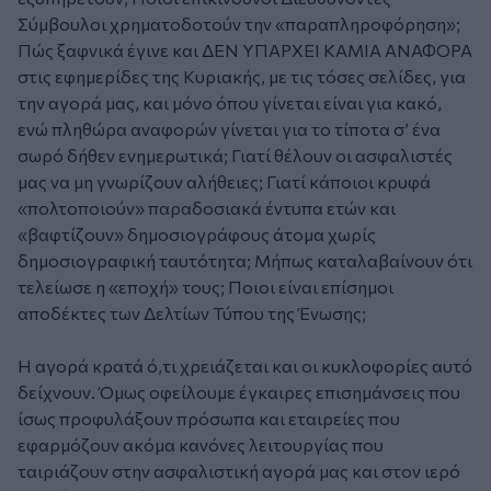
Σύμβουλοι χρηματοδοτούν την «παραπληροφόρηση»;
Πώς ξαφνικά έγινε και ΔΕΝ ΥΠΑΡΧΕΙ ΚΑΜΙΑ ΑΝΑΦΟΡΑ
στις εφημερίδες της Κυριακής, με τις τόσες σελίδες, για
την αγορά μας, και μόνο όπου γίνεται είναι για κακό,
ενώ πληθώρα αναφορών γίνεται για το τίποτα σ’ ένα
σωρό δήθεν ενημερωτικά; Γιατί θέλουν οι ασφαλιστές
μας να μη γνωρίζουν αλήθειες; Γιατί κάποιοι κρυφά
«πολτοποιούν» παραδοσιακά έντυπα ετών και
«βαφτίζουν» δημοσιογράφους άτομα χωρίς
δημοσιογραφική ταυτότητα; Μήπως καταλαβαίνουν ότι
τελείωσε η «εποχή» τους; Ποιοι είναι επίσημοι
αποδέκτες των Δελτίων Τύπου της Ένωσης;
Η αγορά κρατά ό,τι χρειάζεται και οι κυκλοφορίες αυτό
δείχνουν. Όμως οφείλουμε έγκαιρες επισημάνσεις που
ίσως προφυλάξουν πρόσωπα και εταιρείες που
εφαρμόζουν ακόμα κανόνες λειτουργίας που
ταιριάζουν στην ασφαλιστική αγορά μας και στον ιερό