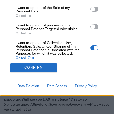
04.08.2026 - 11:26
Γιάννης Καντώρος – Όμιλος INTERAMERICAN
I want to opt-out of the Sale of my
Personal Data.
Opted In
04.08.2026 - 10:14
Allianz-Εθνική: Το νέο τραπεζοασφαλιστικό δίδυμο και η
I want to opt-out of processing my
Personal Data for Targeted Advertising.
εμπειρία της Τουρκίας
Opted In
04.08.2026 - 10:07
I want to opt-out of Collection, Use,
Δημόσια ευχαριστήρια επιστολή Γ. Περιστέρη προς Δρ.
Retention, Sale, and/or Sharing of my
Personal Data that Is Unrelated with the
Γεώργιο Αποστολόπουλο, Ιδρυτή και Πρόεδρο Ομίλου
Purposes for which it was collected.
ΙΑΤΡΙΚΟ ΑΘΗΝΩΝ
Opted Out
04.08.2026 - 09:19
CONFIRM
Ελληνική Ένωση Τραπεζών: Μέτρα στήριξης για τις
οικογένειες των θυμάτων και τους πυρόπληκτους
Data Deletion
Data Access
Privacy Policy
04.08.2026 - 08:32
Ο πλούτος του 1 τρισ. και η «μαύρη» οικονομία, τα ιστορικά
ρεκόρ της Wall και του DAX, σε υψηλά 17 ετών το
Χρηματιστήριο Αθηνών, οι ξένοι ανανεώνουν την «ψήφο» τους
για τις τράπεζες