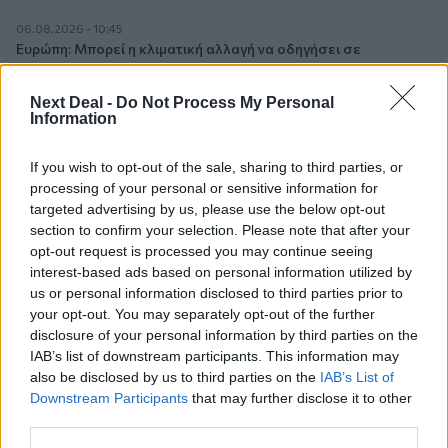
06.08.2026 - 10:45
Ευρώπη: Μπορεί η κλιματική αλλαγή να οδηγήσει σε
ενεργειακή κρίση;
Next Deal -
Do Not Process My Personal
06.08.2026 - 09:15
Information
Στέλιος Λιανός – INTERAMERICAN / Αθηναϊκή Γενική Κλινική
If you wish to opt-out of the sale, sharing to third parties, or
06.08.2026 - 08:40
processing of your personal or sensitive information for
Η γαλλική «ψήφος» στο «καλώδιο» και τα συμφέροντα, οι
targeted advertising by us, please use the below opt-out
ελληνικές τράπεζες «πρωταθλήτριες» στα δάνεια, νέο deal
section to confirm your selection. Please note that after your
Βαρδινογιάννη- Εξάρχου και ο διπλασιασμός των κερδών της
opt-out request is processed you may continue seeing
ΔΕΗ
interest-based ads based on personal information utilized by
us or personal information disclosed to third parties prior to
05.08.2026 - 13:37
your opt-out. You may separately opt-out of the further
Randy Schekman, Νομπελίστας Ιατρικής: «Σε πέντε χρόνια
disclosure of your personal information by third parties on the
μπορεί να έχουμε θεραπεία που αναστέλλει την εξέλιξη του
IAB’s list of downstream participants. This information may
Πάρκινσον»
also be disclosed by us to third parties on the
IAB’s List of
Downstream Participants
that may further disclose it to other
05.08.2026 - 12:33
third parties.
Ε.Ε και παράνομη μετανάστευση: προτάσεις και δράσεις με