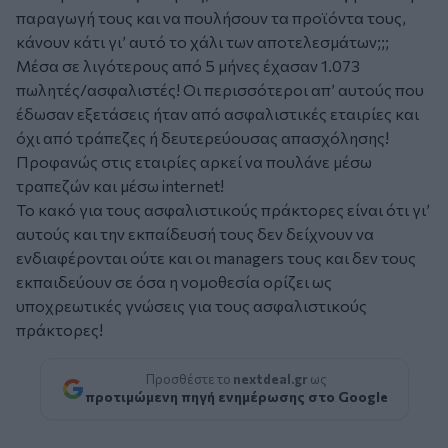
παραγωγή τους και να πουλήσουν τα προϊόντα τους,
κάνουν κάτι γι’ αυτό το χάλι των αποτελεσμάτων;;;
Μέσα σε λιγότερους από 5 μήνες έχασαν 1.073
πωλητές/ασφαλιστές! Οι περισσότεροι απ’ αυτούς που
έδωσαν εξετάσεις ήταν από ασφαλιστικές εταιρίες και
όχι από τράπεζες ή δευτερεύουσας απασχόλησης!
Προφανώς στις εταιρίες αρκεί να πουλάνε μέσω
τραπεζών και μέσω internet!
Το κακό για τους ασφαλιστικούς πράκτορες είναι ότι γι’
αυτούς και την εκπαίδευσή τους δεν δείχνουν να
ενδιαφέρονται ούτε και οι managers τους και δεν τους
εκπαιδεύουν σε όσα η νομοθεσία ορίζει ως
υποχρεωτικές γνώσεις για τους ασφαλιστικούς
πράκτορες!
Προσθέστε το
nextdeal.gr
ως
προτιμώμενη πηγή ενημέρωσης στο Google