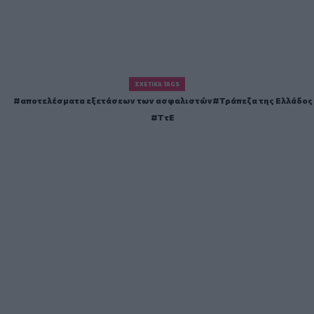
ΣΧΕΤΙΚΆ TAGS
αποτελέσματα εξετάσεων των ασφαλιστών
Τράπεζα της Ελλάδος
ΤτΕ