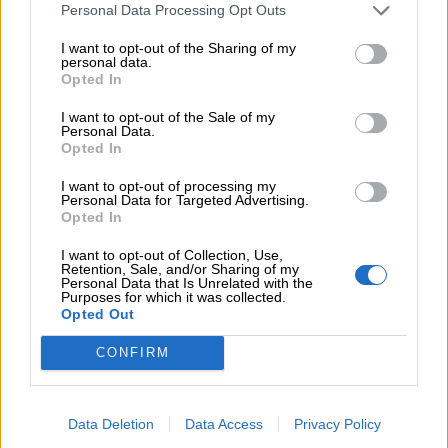
παρονομαστή το κοινό συμφέρον
Personal Data Processing Opt Outs
05.08.2026 - 12:11
I want to opt-out of the Sharing of my
personal data.
Αντώνης Βουκλαρής - «ΕΡΡΙΚΟΣ ΝΤΥΝΑΝ»
Opted In
05.08.2026 - 11:30
I want to opt-out of the Sale of my
Η νέα εποχή στην εκπαίδευση των ασφαλιστικών
Personal Data.
Opted In
διαμεσολαβητών
I want to opt-out of processing my
Personal Data for Targeted Advertising.
ΠΕΡΙΣΣΟΤΕΡΑ
Opted In
I want to opt-out of Collection, Use,
Retention, Sale, and/or Sharing of my
Personal Data that Is Unrelated with the
Purposes for which it was collected.
Opted Out
CONFIRM
Data Deletion
Data Access
Privacy Policy