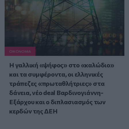
ΟΙΚΟΝΟΜΙΑ
Η γαλλική «ψήφος» στο «καλώδιο»
και τα συμφέροντα, οι ελληνικές
τράπεζες «πρωταθλήτριες» στα
δάνεια, νέο deal Βαρδινογιάννη-
Εξάρχου και ο διπλασιασμός των
κερδών της ΔΕΗ