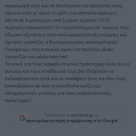
παραγωγή τους και να πουλήσουν τα προϊόντα τους,
κάνουν κάτι γι’ αυτό το χάλι των αποτελεσμάτων;;;
Μέσα σε λιγότερους από 5 μήνες έχασαν 1.073
πωλητές/ασφαλιστές! Οι περισσότεροι απ’ αυτούς που
έδωσαν εξετάσεις ήταν από ασφαλιστικές εταιρίες και
όχι από τράπεζες ή δευτερεύουσας απασχόλησης!
Προφανώς στις εταιρίες αρκεί να πουλάνε μέσω
τραπεζών και μέσω internet!
Το κακό για τους ασφαλιστικούς πράκτορες είναι ότι γι’
αυτούς και την εκπαίδευσή τους δεν δείχνουν να
ενδιαφέρονται ούτε και οι managers τους και δεν τους
εκπαιδεύουν σε όσα η νομοθεσία ορίζει ως
υποχρεωτικές γνώσεις για τους ασφαλιστικούς
πράκτορες!
Προσθέστε το
nextdeal.gr
ως
προτιμώμενη πηγή ενημέρωσης στο Google