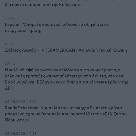
ζητούν οι έμποροι από την Κυβέρνηση
10:45
Ευρώπη: Μπορεί η κλιματική αλλαγή να οδηγήσει σε
ενεργειακή κρίση;
09:15
Στέλιος Λιανός – INTERAMERICAN / Αθηναϊκή Γενική Κλινική
08:40
Η γαλλική «ψήφος» στο «καλώδιο» και τα συμφέροντα, οι
ελληνικές τράπεζες «πρωταθλήτριες» στα δάνεια, νέο deal
Βαρδινογιάννη- Εξάρχου και ο διπλασιασμός των κερδών της
ΔΕΗ
05.08.2026 - 13:37
Randy Schekman, Νομπελίστας Ιατρικής: «Σε πέντε χρόνια
μπορεί να έχουμε θεραπεία που αναστέλλει την εξέλιξη του
Πάρκινσον»
05.08.2026 - 12:33