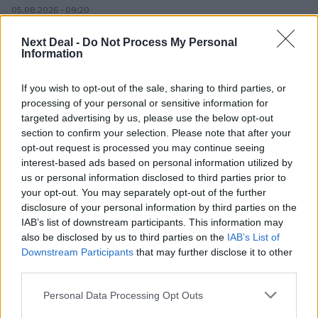
05.08.2026 - 09:20
Καλοκαιρινό ταξίδι: Οι 8 συμβουλές που αξίζει να δώσει κάθε
ασφαλιστής στους πελάτες του
Next Deal -
Do Not Process My Personal
Information
05.08.2026 - 08:51
Το εκλογικό «καμπανάκι» της Goldman Sachs, η ισχυρή
If you wish to opt-out of the sale, sharing to third parties, or
πιστωτική επέκταση των ελληνικών τραπεζών, το «πάρτι»
processing of your personal or sensitive information for
στις αγορές, οι «κρυμμένες» αξίες της ΓΕΚ ΤΕΡΝΑ
targeted advertising by us, please use the below opt-out
section to confirm your selection. Please note that after your
05.08.2026 - 08:37
opt-out request is processed you may continue seeing
Ιωάννης Μπολέτης – ΩΝΑΣΕΙΟ
interest-based ads based on personal information utilized by
us or personal information disclosed to third parties prior to
04.08.2026 - 15:33
your opt-out. You may separately opt-out of the further
ERGO Hellas: Μέτρα στήριξης για τους πληγέντες
disclosure of your personal information by third parties on the
ασφαλισμένους της από τις πυρκαγιές
IAB’s list of downstream participants. This information may
also be disclosed by us to third parties on the
IAB’s List of
04.08.2026 - 12:40
Downstream Participants
that may further disclose it to other
Τράπεζα Κύπρου: Ενισχυμένες κατά 31% οι ασφαλιστικές
third parties.
υπηρεσίες - Κέρδη €252 εκατ. (+7%) και ROTE 18.8% στο
εξάμηνο
Personal Data Processing Opt Outs