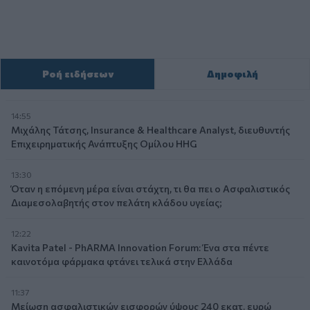
Ροή ειδήσεων
Δημοφιλή
14:55
Μιχάλης Τάτσης, Insurance & Healthcare Analyst, διευθυντής
Επιχειρηματικής Ανάπτυξης Ομίλου HHG
13:30
Όταν η επόμενη μέρα είναι στάχτη, τι θα πει ο Ασφαλιστικός
Διαμεσολαβητής στον πελάτη κλάδου υγείας;
12:22
Kavita Patel - PhARMA Innovation Forum: Ένα στα πέντε
καινοτόμα φάρμακα φτάνει τελικά στην Ελλάδα
11:37
Μείωση ασφαλιστικών εισφορών ύψους 240 εκατ. ευρώ