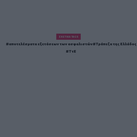
ΣΧΕΤΙΚΆ TAGS
αποτελέσματα εξετάσεων των ασφαλιστών
Τράπεζα της Ελλάδος
ΤτΕ