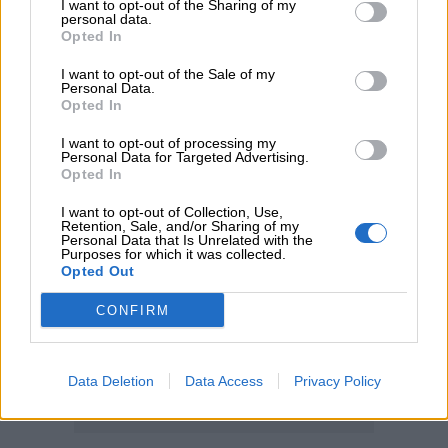
I want to opt-out of the Sharing of my
04.08.2026 - 11:49
personal data.
Σπύρος Γεωργαράς - «ΥΓΕΙΑ» / Ερευνητικό και Θεραπευτικό
Opted In
Ινστιτούτο ΟΦΘΑΛΜΟΣ
I want to opt-out of the Sale of my
Personal Data.
Opted In
ΠΕΡΙΣΣΟΤΕΡΑ
I want to opt-out of processing my
Personal Data for Targeted Advertising.
Opted In
I want to opt-out of Collection, Use,
Retention, Sale, and/or Sharing of my
Personal Data that Is Unrelated with the
Purposes for which it was collected.
Opted Out
CONFIRM
Data Deletion
Data Access
Privacy Policy