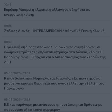
10:45
Ευρώπη: Μπορεί η κλιματική αλλαγή να οδηγήσει σε
ενεργειακή κρίση;
09:15
Στέλιος Λιανός – INTERAMERICAN / Αθηναϊκή Γενική Κλινική
08:40
Η γαλλική «ψήφος» στο «καλώδιο» και τα συμφέροντα, οι
ελληνικές τράπεζες «πρωταθλήτριες» στα δάνεια, νέο deal
Βαρδινογιάννη- Εξάρχου και ο διπλασιασμός των κερδών της
ΔΕΗ
05.08.2026 - 13:37
Randy Schekman, Νομπελίστας Ιατρικής: «Σε πέντε χρόνια
μπορεί να έχουμε θεραπεία που αναστέλλει την εξέλιξη του
Πάρκινσον»
05.08.2026 - 12:33
Ε.Ε και παράνομη μετανάστευση: προτάσεις και δράσεις με
παρονομαστή το κοινό συμφέρον