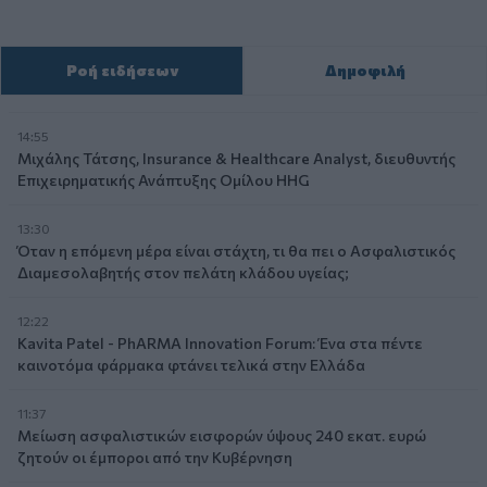
Ροή ειδήσεων
Δημοφιλή
14:55
Μιχάλης Τάτσης, Insurance & Healthcare Analyst, διευθυντής
Επιχειρηματικής Ανάπτυξης Ομίλου HHG
13:30
Όταν η επόμενη μέρα είναι στάχτη, τι θα πει ο Ασφαλιστικός
Διαμεσολαβητής στον πελάτη κλάδου υγείας;
12:22
Kavita Patel - PhARMA Innovation Forum: Ένα στα πέντε
καινοτόμα φάρμακα φτάνει τελικά στην Ελλάδα
11:37
Μείωση ασφαλιστικών εισφορών ύψους 240 εκατ. ευρώ
ζητούν οι έμποροι από την Κυβέρνηση