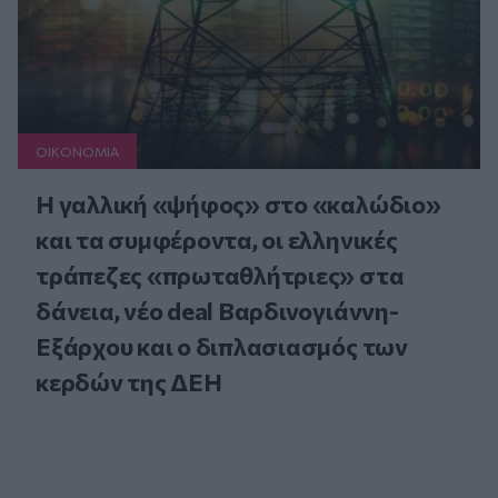
ΟΙΚΟΝΟΜΙΑ
Η γαλλική «ψήφος» στο «καλώδιο»
και τα συμφέροντα, οι ελληνικές
τράπεζες «πρωταθλήτριες» στα
δάνεια, νέο deal Βαρδινογιάννη-
Εξάρχου και ο διπλασιασμός των
κερδών της ΔΕΗ