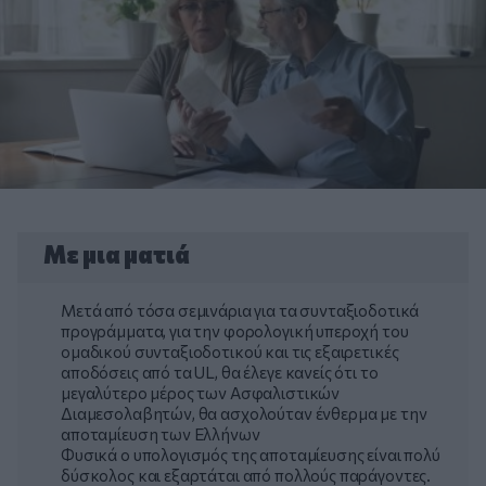
Με μια ματιά
Μετά από τόσα σεμινάρια για τα συνταξιοδοτικά
προγράμματα, για την φορολογική υπεροχή του
ομαδικού συνταξιοδοτικού και τις εξαιρετικές
αποδόσεις από τα UL, θα έλεγε κανείς ότι το
μεγαλύτερο μέρος των Ασφαλιστικών
Διαμεσολαβητών, θα ασχολούταν ένθερμα με την
αποταμίευση των Ελλήνων
Φυσικά ο υπολογισμός της αποταμίευσης είναι πολύ
δύσκολος και εξαρτάται από πολλούς παράγοντες.