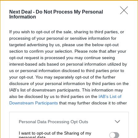
05.08.2026 - 12:11
Next Deal -
Do Not Process My Personal
Information
Αντώνης Βουκλαρής - «ΕΡΡΙΚΟΣ ΝΤΥΝΑΝ»
05.08.2026 - 11:30
If you wish to opt-out of the sale, sharing to third parties, or
Η νέα εποχή στην εκπαίδευση των ασφαλιστικών
processing of your personal or sensitive information for
διαμεσολαβητών
targeted advertising by us, please use the below opt-out
section to confirm your selection. Please note that after your
05.08.2026 - 10:50
opt-out request is processed you may continue seeing
Ξεκινούν οι αιτήσεις στο vouchers.gov.gr για το Πρόγραμμα
interest-based ads based on personal information utilized by
«Τουρισμός για όλους 2026-2027»
us or personal information disclosed to third parties prior to
your opt-out. You may separately opt-out of the further
05.08.2026 - 10:19
disclosure of your personal information by third parties on the
WWF: Περισσότερα από 180.000 στρέμματα καμένων
IAB’s list of downstream participants. This information may
δασικών εκτάσεων στην Ελλάδα σε λίγες μόλις μέρες
also be disclosed by us to third parties on the
IAB’s List of
Downstream Participants
that may further disclose it to other
third parties.
05.08.2026 - 09:45
Η Ελλάδα που αντιστέκεται και επιμένει να μην ασφαλίζεται!
Personal Data Processing Opt Outs
05.08.2026 - 09:20
I want to opt-out of the Sharing of my
Καλοκαιρινό ταξίδι: Οι 8 συμβουλές που αξίζει να δώσει κάθε
personal data.