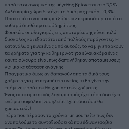
παρά το οικονομικό της μέγεθος βρίσκεται στο 3,2%.
Αλλά καμία χώρα δεν έχει το δικό μας ρεκόρ: -9,3%!
Πρακτικά τα νοικοκυριά ξόδεψαν περισσότερα από το
καθαρό διαθέσιμο εισόδημά τους.
Φυσικά ο υπολογισμός της αποταμίευσης είναι πολύ
δύσκολος και εξαρτάται από πολλούς παράγοντες. Η
κατανάλωση είναι ένας από αυτούς, το να μην επαρκούν
τα χρήματα για την καθημερινότητα είναι ακόμα ένας
και το σίγουρο είναι πως δαπανήθηκαν αποταμιεύσεις
για μια κατάσταση ανάγκης.
Πραγματικά όμως αν δαπανούν από τα δικά τους
χρήματα για μια περιπέτεια υγείας, τι θα γίνει την
επόμενη φορά που θα χρειαστούν χρήματα;
Ένας αποταμιευτικός λογαριασμός έχει τόσα όσα έχει,
ενώ μια ασφάλιση νοσηλείας έχει τόσα όσα θα
χρειαστούν!
Τώρα που πέρασαν τα χρόνια, μη μου πείτε πως δεν
αναπολούμε τα συνταξιοδοτικά που έδιναν ισόβια
σύνταξη, ή εκείνα με 5% τεχνικό επιτόκιο. Σίγουρα