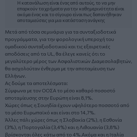
Η κατανάλωση είναι ένας από αυτούς, το να μην
επαρκούν τα χρήματα για την καθημερινότητα είναι
ακόμα ένας και το σίγουρο είναι πως δαπανήθηκαν
αποταμιεύσεις για μια κατάσταση ανάγκης
Μετά από τόσα σεμινάρια για τα συνταξιοδοτικά
προγράμματα, για την φορολογική υπεροχή του
ομαδικού συνταξιοδοτικού και τις εξαιρετικές
αποδόσεις από τα UL, θα έλεγε κανείς ότι το
μεγαλύτερο μέρος των Ασφαλιστικών Διαμεσολαβητών,
θα ασχολούταν ένθερμα με την αποταμίευση των
Ελλήνων.
Ας δούμε τα αποτελέσματα:
Σύμφωνα με τον ΟΟΣΑ το μέσο καθαρό ποσοστό
αποταμίευσης στην Ευρώπη είναι 8,1%.
Χώρες όπως η Σουηδία έχουν υψηλότερο ποσσοτό από
το μέσο Ευρωπαϊκό και είναι στο 14,7%.
Άλλες πάλι χώρες όπως η Σλοβακία (2%), η Εσθονία
(3%), η Πορτογαλία (3,4%) και η Λιθουανία (3,8%)
βρίσκονται όλες κάτω από το 4%.Ακόμα και η Ιταλία