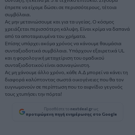
έπρεπε να είχαμε δώσει σε περισσότερους, τέτοια
συμβόλαια.
Ας μην μετανιώσουμε και για τα υγείας. Ο κόσμος
χρειάζεται περισσότερη κάλυψη. Είναι κρίμα να δαπανά
από τα αποταμιευμένα του χρήματα.
Επίσης υπάρχει ακόμα χρόνος να κάνουμε θαυμάσια
συνταξιοδοτικά συμβόλαια. Υπάρχουν εξαιρετικά UL
και η φορολογική μεταχείριση του ομαδικού
συνταξιοδοτικού είναι ασυναγώνιστη.
Ας μη χάνουμε άλλο χρόνο, κάθε Α.Δ μπορεί να κάνει τη
διαφορά καλύπτοντας σωστά οικογένειες που θα τον
ευγνωμονούν σε περίπτωση που το αιφνίδιο γεγονός
τους χτυπήσει την πόρτα!
Προσθέστε το
nextdeal.gr
ως
προτιμώμενη πηγή ενημέρωσης στο Google