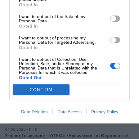
ασφαλιστής στους πελάτες του
Opted In
I want to opt-out of the Sale of my
05.08.2026 - 08:51
Personal Data.
Το εκλογικό «καμπανάκι» της Goldman Sachs, η ισχυρή
Opted In
πιστωτική επέκταση των ελληνικών τραπεζών, το «πάρτι»
στις αγορές, οι «κρυμμένες» αξίες της ΓΕΚ ΤΕΡΝΑ
I want to opt-out of processing my
Personal Data for Targeted Advertising.
Opted In
05.08.2026 - 08:37
Ιωάννης Μπολέτης – ΩΝΑΣΕΙΟ
I want to opt-out of Collection, Use,
Retention, Sale, and/or Sharing of my
Personal Data that Is Unrelated with the
04.08.2026 - 15:33
Purposes for which it was collected.
ERGO Hellas: Μέτρα στήριξης για τους πληγέντες
Opted Out
ασφαλισμένους της από τις πυρκαγιές
CONFIRM
04.08.2026 - 12:40
Τράπεζα Κύπρου: Ενισχυμένες κατά 31% οι ασφαλιστικές
υπηρεσίες - Κέρδη €252 εκατ. (+7%) και ROTE 18.8% στο
Data Deletion
Data Access
Privacy Policy
εξάμηνο
04.08.2026 - 11:49
Σπύρος Γεωργαράς - «ΥΓΕΙΑ» / Ερευνητικό και Θεραπευτικό