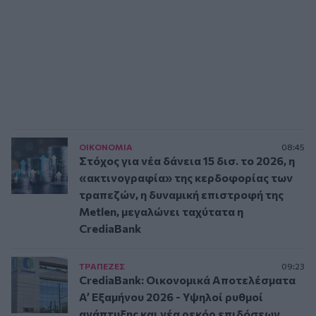
ΟΙΚΟΝΟΜΙΑ
08:45
Στόχος για νέα δάνεια 15 δισ. το 2026, η
«ακτινογραφία» της κερδοφορίας των
τραπεζών, η δυναμική επιστροφή της
Metlen, μεγαλώνει ταχύτατα η
CrediaBank
ΤΡAΠΕΖΕΣ
09:23
CrediaBank: Οικονομικά Αποτελέσματα
A’ Εξαμήνου 2026 - Υψηλοί ρυθμοί
ανάπτυξης και νέα ρεκόρ επιδόσεων