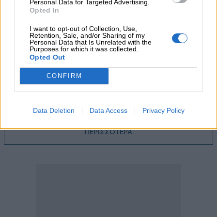
Personal Data for Targeted Advertising.
05.08.2026 - 12:33
Opted In
Ε.Ε και παράνομη μετανάστευση: προτάσεις και δράσεις με
παρονομαστή το κοινό συμφέρον
I want to opt-out of Collection, Use,
Retention, Sale, and/or Sharing of my
Personal Data that Is Unrelated with the
Purposes for which it was collected.
05.08.2026 - 12:11
Opted Out
Αντώνης Βουκλαρής - «ΕΡΡΙΚΟΣ ΝΤΥΝΑΝ»
CONFIRM
05.08.2026 - 11:30
Η νέα εποχή στην εκπαίδευση των ασφαλιστικών
διαμεσολαβητών
Data Deletion
Data Access
Privacy Policy
ΠΕΡΙΣΣΟΤΕΡΑ