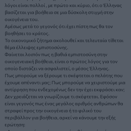
λόγοι είναι πολλοί , με πρώτο και κύριο, ότι ο Έλληνας
βασίζεται για βοήθεια σε μια δύσκολη στιγμή στην
οικογένεια του.
Αμέσως μετά το γεγονός ότι έχει πίστη πως θα τον
βοηθήσει το κράτος.
Το οικονομικό ζήτημα ακολουθεί και τελευταία τίθεται
θέμα έλλειψης εμπιστοσύνης.
Φαίνεται λοιπόν πως η βαθιά εμπιστοσύνη στην
οικογενειακή βοήθεια, είναι ο πρώτος λόγος για τον
οποίο διστάζει να ασφαλιστεί, ο μέσος Έλληνας.
Πως μπορούμε να ξέρουμε τι σκέφτεται ο πελάτης που
έχουμε απέναντι μας; Πως μπορούμε να χειριστούμε μια
αντίρρηση που ενδεχομένως δεν την έχει εκφράσει καν;
Δεν χρειάζεται να γνωρίζουμε τι σκέφτεται. Εφόσον
είναι γεγονός πως ένας μεγάλος αριθμός ανθρώπων θα
στραφεί προς την οικογένεια ή το φιλικό του
περιβάλλον για βοήθεια, αρκεί να κάνουμε την εξής
ερώτηση: