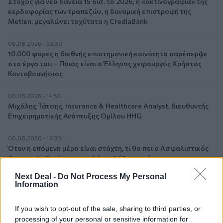
Στόχος για νέα δάνεια 15 δισ. το 2026, η «ακτινογραφία» της
κερδοφορίας των τραπεζών, η δυναμική επιστροφή της
Metlen, μεγαλώνει ταχύτατα η CrediaBank
06.08.2026 - 22:39
10.000 φορές η διεθνής επιστημονική κοινότητα παρέπεμψε
στο έργο του – Ποιος είναι ο Έλληνας χειρουργός Χρήστος
Κοντοβουνήσιος
06.08.2026 - 14:55
Μιχάλης Τάτσης, Insurance & Healthcare Analyst, διευθυντής
Επιχειρηματικής Ανάπτυξης Ομίλου HHG
06.08.2026 - 13:30
Όταν η επόμενη μέρα είναι στάχτη, τι θα πει ο Ασφαλιστικός
Διαμεσολαβητής στον πελάτη κλάδου υγείας;
Next Deal -
Do Not Process My Personal
06.08.2026 - 12:22
Information
Kavita Patel - PhARMA Innovation Forum: Ένα στα πέντε
καινοτόμα φάρμακα φτάνει τελικά στην Ελλάδα
If you wish to opt-out of the sale, sharing to third parties, or
processing of your personal or sensitive information for
06.08.2026 - 11:37