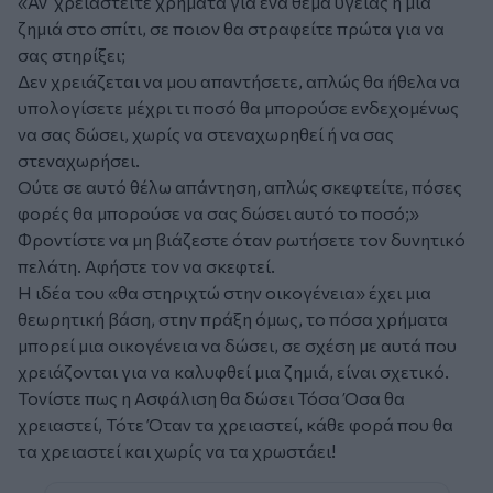
«Αν χρειαστείτε χρήματα για ένα θέμα υγείας ή μια
ζημιά στο σπίτι, σε ποιον θα στραφείτε πρώτα για να
σας στηρίξει;
Δεν χρειάζεται να μου απαντήσετε, απλώς θα ήθελα να
υπολογίσετε μέχρι τι ποσό θα μπορούσε ενδεχομένως
να σας δώσει, χωρίς να στεναχωρηθεί ή να σας
στεναχωρήσει.
Ούτε σε αυτό θέλω απάντηση, απλώς σκεφτείτε, πόσες
φορές θα μπορούσε να σας δώσει αυτό το ποσό;»
Φροντίστε να μη βιάζεστε όταν ρωτήσετε τον δυνητικό
πελάτη. Αφήστε τον να σκεφτεί.
Η ιδέα του «θα στηριχτώ στην οικογένεια» έχει μια
θεωρητική βάση, στην πράξη όμως, το πόσα χρήματα
μπορεί μια οικογένεια να δώσει, σε σχέση με αυτά που
χρειάζονται για να καλυφθεί μια ζημιά, είναι σχετικό.
Τονίστε πως η Ασφάλιση θα δώσει Τόσα Όσα θα
χρειαστεί, Τότε Όταν τα χρειαστεί, κάθε φορά που θα
τα χρειαστεί και χωρίς να τα χρωστάει!