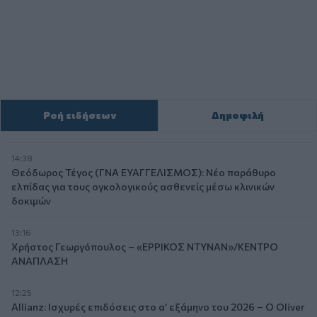
Ροή ειδήσεων
Δημοφιλή
14:38
Θεόδωρος Τέγος (ΓΝΑ ΕΥΑΓΓΕΛΙΣΜΟΣ): Νέο παράθυρο
ελπίδας για τους ογκολογικούς ασθενείς μέσω κλινικών
δοκιμών
13:16
Χρήστος Γεωργόπουλος – «ΕΡΡΙΚΟΣ ΝΤΥΝΑΝ»/ΚΕΝΤΡΟ
ΑΝΑΠΛΑΣΗ
12:25
Allianz: Ισχυρές επιδόσεις στο α’ εξάμηνο του 2026 – Ο Oliver