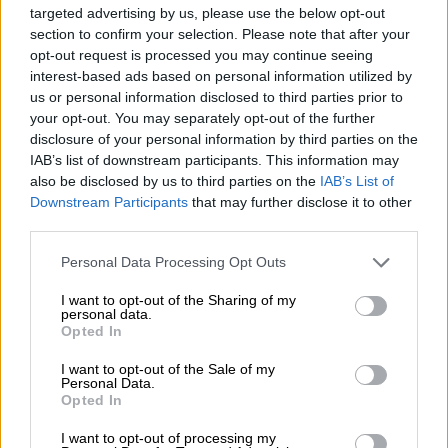
targeted advertising by us, please use the below opt-out
Μείωση ασφαλιστικών εισφορών ύψους 240 εκατ. ευρώ
section to confirm your selection. Please note that after your
ζητούν οι έμποροι από την Κυβέρνηση
opt-out request is processed you may continue seeing
interest-based ads based on personal information utilized by
06.08.2026 - 10:45
us or personal information disclosed to third parties prior to
Ευρώπη: Μπορεί η κλιματική αλλαγή να οδηγήσει σε
your opt-out. You may separately opt-out of the further
ενεργειακή κρίση;
disclosure of your personal information by third parties on the
IAB’s list of downstream participants. This information may
06.08.2026 - 09:15
also be disclosed by us to third parties on the
IAB’s List of
Στέλιος Λιανός – INTERAMERICAN / Αθηναϊκή Γενική Κλινική
Downstream Participants
that may further disclose it to other
third parties.
06.08.2026 - 08:40
Η γαλλική «ψήφος» στο «καλώδιο» και τα συμφέροντα, οι
Personal Data Processing Opt Outs
ελληνικές τράπεζες «πρωταθλήτριες» στα δάνεια, νέο deal
Βαρδινογιάννη- Εξάρχου και ο διπλασιασμός των κερδών της
I want to opt-out of the Sharing of my
personal data.
ΔΕΗ
Opted In
05.08.2026 - 13:37
I want to opt-out of the Sale of my
Randy Schekman, Νομπελίστας Ιατρικής: «Σε πέντε χρόνια
Personal Data.
μπορεί να έχουμε θεραπεία που αναστέλλει την εξέλιξη του
Opted In
Πάρκινσον»
I want to opt-out of processing my