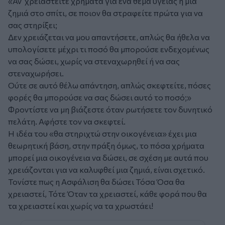
«Αν χρειαστείτε χρήματα για ένα θέμα υγείας ή μια
ζημιά στο σπίτι, σε ποιον θα στραφείτε πρώτα για να
σας στηρίξει;
Δεν χρειάζεται να μου απαντήσετε, απλώς θα ήθελα να
υπολογίσετε μέχρι τι ποσό θα μπορούσε ενδεχομένως
να σας δώσει, χωρίς να στεναχωρηθεί ή να σας
στεναχωρήσει.
Ούτε σε αυτό θέλω απάντηση, απλώς σκεφτείτε, πόσες
φορές θα μπορούσε να σας δώσει αυτό το ποσό;»
Φροντίστε να μη βιάζεστε όταν ρωτήσετε τον δυνητικό
πελάτη. Αφήστε τον να σκεφτεί.
Η ιδέα του «θα στηριχτώ στην οικογένεια» έχει μια
θεωρητική βάση, στην πράξη όμως, το πόσα χρήματα
μπορεί μια οικογένεια να δώσει, σε σχέση με αυτά που
χρειάζονται για να καλυφθεί μια ζημιά, είναι σχετικό.
Τονίστε πως η Ασφάλιση θα δώσει Τόσα Όσα θα
χρειαστεί, Τότε Όταν τα χρειαστεί, κάθε φορά που θα
τα χρειαστεί και χωρίς να τα χρωστάει!