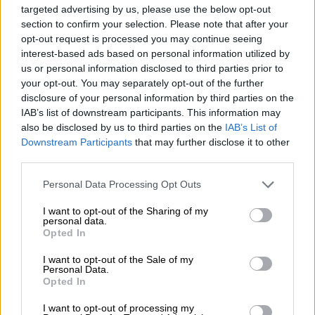
targeted advertising by us, please use the below opt-out
Μείωση ασφαλιστικών εισφορών ύψους 240 εκατ. ευρώ
section to confirm your selection. Please note that after your
ζητούν οι έμποροι από την Κυβέρνηση
opt-out request is processed you may continue seeing
interest-based ads based on personal information utilized by
06.08.2026 - 10:45
us or personal information disclosed to third parties prior to
Ευρώπη: Μπορεί η κλιματική αλλαγή να οδηγήσει σε
your opt-out. You may separately opt-out of the further
ενεργειακή κρίση;
disclosure of your personal information by third parties on the
IAB’s list of downstream participants. This information may
06.08.2026 - 09:15
also be disclosed by us to third parties on the
IAB’s List of
Στέλιος Λιανός – INTERAMERICAN / Αθηναϊκή Γενική Κλινική
Downstream Participants
that may further disclose it to other
third parties.
06.08.2026 - 08:40
Η γαλλική «ψήφος» στο «καλώδιο» και τα συμφέροντα, οι
Personal Data Processing Opt Outs
ελληνικές τράπεζες «πρωταθλήτριες» στα δάνεια, νέο deal
Βαρδινογιάννη- Εξάρχου και ο διπλασιασμός των κερδών της
I want to opt-out of the Sharing of my
personal data.
ΔΕΗ
Opted In
05.08.2026
I want to opt-out of the Sale of my
Randy Schekman, Νομπελίστας Ιατρικής: «Σε πέντε χρόνια
Personal Data.
μπορεί να έχουμε θεραπεία που αναστέλλει την εξέλιξη του
Opted In
Πάρκινσον»
I want to opt-out of processing my