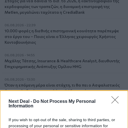
Στόχος για νέα δάνεια 15 δισ. το 2026, η «ακτινογραφία» της
κερδοφορίας των τραπεζών, η δυναμική επιστροφή της
Metlen, μεγαλώνει ταχύτατα η CrediaBank
06.08.2026 - 22:39
10.000 φορές η διεθνής επιστημονική κοινότητα παρέπεμψε
στο έργο του – Ποιος είναι ο Έλληνας χειρουργός Χρήστος
Κοντοβουνήσιος
06.08.2026 - 14:55
Μιχάλης Τάτσης, Insurance & Healthcare Analyst, διευθυντής
Επιχειρηματικής Ανάπτυξης Ομίλου HHG
06.08.2026 - 13:30
Όταν η επόμενη μέρα είναι στάχτη, τι θα πει ο Ασφαλιστικός
Διαμεσολαβητής στον πελάτη κλάδου υγείας;
Next Deal -
Do Not Process My Personal
06.08.2026 - 12:22
Information
Kavita Patel - PhARMA Innovation Forum: Ένα στα πέντε
καινοτόμα φάρμακα φτάνει τελικά στην Ελλάδα
If you wish to opt-out of the sale, sharing to third parties, or
processing of your personal or sensitive information for
06.08.2026 - 11:37