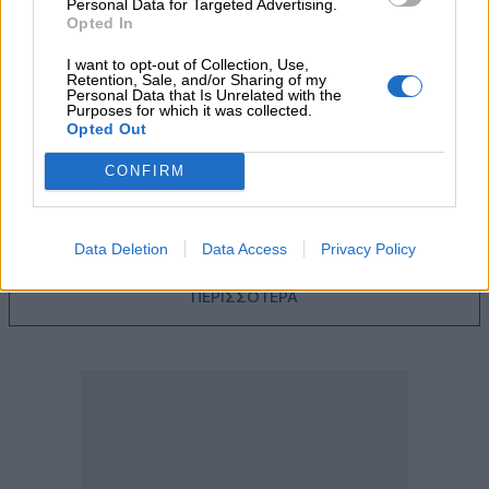
Personal Data for Targeted Advertising.
05.08.2026
Opted In
Ε.Ε και παράνομη μετανάστευση: προτάσεις και δράσεις με
παρονομαστή το κοινό συμφέρον
I want to opt-out of Collection, Use,
Retention, Sale, and/or Sharing of my
Personal Data that Is Unrelated with the
Purposes for which it was collected.
05.08.2026
Opted Out
Αντώνης Βουκλαρής - «ΕΡΡΙΚΟΣ ΝΤΥΝΑΝ»
CONFIRM
05.08.2026
Η νέα εποχή στην εκπαίδευση των ασφαλιστικών
διαμεσολαβητών
Data Deletion
Data Access
Privacy Policy
ΠΕΡΙΣΣΟΤΕΡΑ