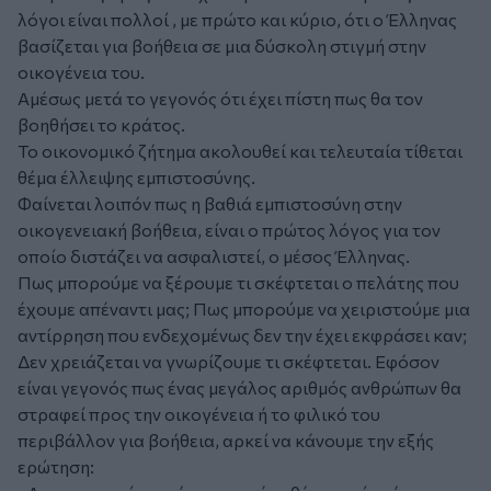
λόγοι είναι πολλοί , με πρώτο και κύριο, ότι ο Έλληνας
βασίζεται για βοήθεια σε μια δύσκολη στιγμή στην
οικογένεια του.
Αμέσως μετά το γεγονός ότι έχει πίστη πως θα τον
βοηθήσει το κράτος.
Το οικονομικό ζήτημα ακολουθεί και τελευταία τίθεται
θέμα έλλειψης εμπιστοσύνης.
Φαίνεται λοιπόν πως η βαθιά εμπιστοσύνη στην
οικογενειακή βοήθεια, είναι ο πρώτος λόγος για τον
οποίο διστάζει να ασφαλιστεί, ο μέσος Έλληνας.
Πως μπορούμε να ξέρουμε τι σκέφτεται ο πελάτης που
έχουμε απέναντι μας; Πως μπορούμε να χειριστούμε μια
αντίρρηση που ενδεχομένως δεν την έχει εκφράσει καν;
Δεν χρειάζεται να γνωρίζουμε τι σκέφτεται. Εφόσον
είναι γεγονός πως ένας μεγάλος αριθμός ανθρώπων θα
στραφεί προς την οικογένεια ή το φιλικό του
περιβάλλον για βοήθεια, αρκεί να κάνουμε την εξής
ερώτηση: