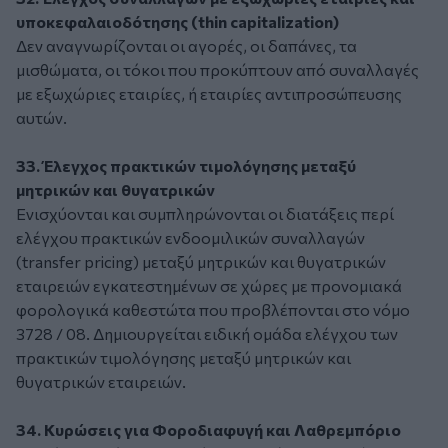
υποκεφαλαιοδότησης (thin capitalization)
Δεν αναγνωρίζονται οι αγορές, οι δαπάνες, τα
μισθώματα, οι τόκοι που προκύπτουν από συναλλαγές
με εξωχώριες εταιρίες, ή εταιρίες αντιπροσώπευσης
αυτών.
33. Έλεγχος πρακτικών τιμολόγησης μεταξύ
μητρικών και θυγατρικών
Ενισχύονται και συμπληρώνονται οι διατάξεις περί
ελέγχου πρακτικών ενδοομιλικών συναλλαγών
(transfer pricing) μεταξύ μητρικών και θυγατρικών
εταιρειών εγκατεστημένων σε χώρες με προνομιακά
φορολογικά καθεστώτα που προβλέπονται στο νόμο
3728 / 08. Δημιουργείται ειδική ομάδα ελέγχου των
πρακτικών τιμολόγησης μεταξύ μητρικών και
θυγατρικών εταιρειών.
34. Κυρώσεις για Φοροδιαφυγή και Λαθρεμπόριο