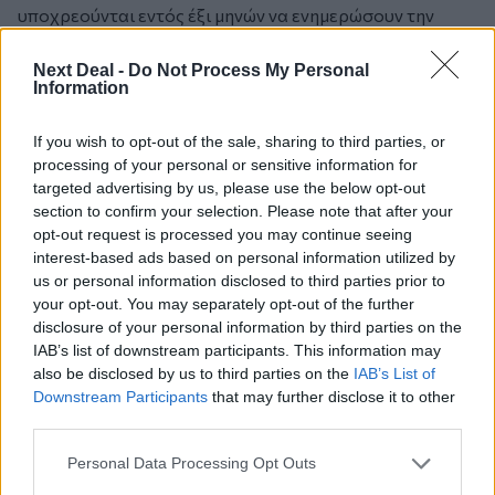
υποχρεούνται εντός έξι μηνών να ενημερώσουν την
ΓΓΠΣ για όλα τα ακίνητα αρμοδιότητάς τους που
αποτελούν ιδιοκτησία εξωχώριων εταιρειών.
Next Deal -
Do Not Process My Personal
Information
Υποχρεούνται επίσης να κοινοποιούν στη ΓΓΠΣ κάθε
νέα τέτοια εγγραφή ή άλλη μεταβολή στα αρχεία τους.
If you wish to opt-out of the sale, sharing to third parties, or
Παράλληλα ενεργοποιείται η Υπηρεσία Έρευνας &
processing of your personal or sensitive information for
Ελέγχου Τιμών (ΥΠ.Ε.Ε.Τ.) για την συλλογή
targeted advertising by us, please use the below opt-out
πληροφοριών για τις εταιρείες που βρίσκονται
section to confirm your selection. Please note that after your
εγκατεστημένες σε προνομιακά φορολογικά
opt-out request is processed you may continue seeing
καθεστώτα και εφαρμόζεται ενδελεχής έλεγχος
interest-based ads based on personal information utilized by
εταιριών στις οποίες μέτοχος είναι εξωχώρια εταιρία.
us or personal information disclosed to third parties prior to
your opt-out. You may separately opt-out of the further
disclosure of your personal information by third parties on the
13. Φορολόγηση της εκκλησιαστικής περιουσίας
IAB’s list of downstream participants. This information may
Η ακίνητη περιουσία της εκκλησίας φορολογείται όπως
also be disclosed by us to third parties on the
IAB’s List of
και των άλλων ΝΠΔΔ κοινωφελούς σκοπού.
Downstream Participants
that may further disclose it to other
Φορολογούνται με συντελεστή 20% τα έσοδα από την
third parties.
εκμετάλλευση της ακίνητης περιουσίας της εκκλησίας
Personal Data Processing Opt Outs
και των ιερών μονών και φορολογούνται με συντελεστή
5% οι δωρεές ακινήτων και με 10% οι δωρεές μετρητών.