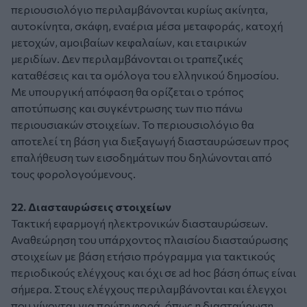
περιουσιολόγιο περιλαμβάνονται κυρίως ακίνητα,
αυτοκίνητα, σκάφη, εναέρια μέσα μεταφοράς, κατοχή
μετοχών, αμοιβαίων κεφαλαίων, και εταιρικών
μεριδίων. Δεν περιλαμβάνονται οι τραπεζικές
καταθέσεις και τα ομόλογα του ελληνικού δημοσίου.
Με υπουργική απόφαση θα ορίζεται ο τρόπος
αποτύπωσης και συγκέντρωσης των πιο πάνω
περιουσιακών στοιχείων. Το περιουσιολόγιο θα
αποτελεί τη βάση για διεξαγωγή διασταυρώσεων προς
επαλήθευση των εισοδημάτων που δηλώνονται από
τους φορολογούμενους.
22. Διασταυρώσεις στοιχείων
Τακτική εφαρμογή ηλεκτρονικών διασταυρώσεων.
Αναθεώρηση του υπάρχοντος πλαισίου διασταύρωσης
στοιχείων με βάση ετήσιο πρόγραμμα για τακτικούς
περιοδικούς ελέγχους και όχι σε ad hoc βάση όπως είναι
σήμερα. Στους ελέγχους περιλαμβάνονται και έλεγχοι
που γίνονται για πρώτη φορά, όπως η διασταύρωση