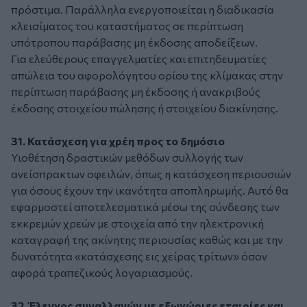
πρόστιμα. Παράλληλα ενεργοποιείται η διαδικασία
κλεισίματος του καταστήματος σε περίπτωση
υπότροπου παράβασης μη έκδοσης αποδείξεων.
Για ελεύθερους επαγγελματίες και επιτηδευματίες
απώλεια του αφορολόγητου ορίου της κλίμακας στην
περίπτωση παράβασης μη έκδοσης ή ανακριβούς
έκδοσης στοιχείου πώλησης ή στοιχείου διακίνησης.
31. Κατάσχεση για χρέη προς το δημόσιο
Υιοθέτηση δραστικών μεθόδων συλλογής των
ανείσπρακτων οφειλών, όπως η κατάσχεση περιουσιών
για όσους έχουν την ικανότητα αποπληρωμής. Αυτό θα
εφαρμοστεί αποτελεσματικά μέσω της σύνδεσης των
εκκρεμών χρεών με στοιχεία από την ηλεκτρονική
καταγραφή της ακίνητης περιουσίας καθώς και με την
δυνατότητα «κατάσχεσης εις χείρας τρίτων» όσον
αφορά τραπεζικούς λογαριασμούς.
32. Έλεγχος συναλλαγών με εξωχώριες εταιρίες και