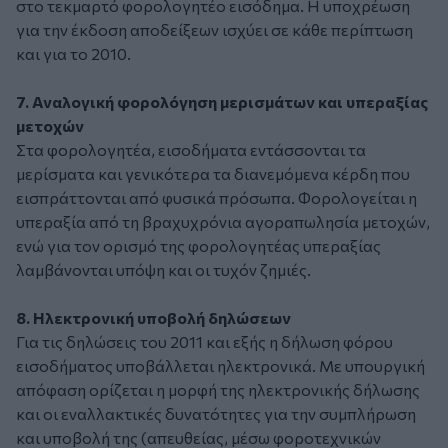
στο τεκμαρτό φορολογητέο εισόδημα. Η υποχρέωση
για την έκδοση αποδείξεων ισχύει σε κάθε περίπτωση
και για το 2010.
7. Αναλογική φορολόγηση μερισμάτων και υπεραξίας
μετοχών
Στα φορολογητέα, εισοδήματα εντάσσονται τα
μερίσματα και γενικότερα τα διανεμόμενα κέρδη που
εισπράττονται από φυσικά πρόσωπα. Φορολογείται η
υπεραξία από τη βραχυχρόνια αγοραπωλησία μετοχών,
ενώ για τον ορισμό της φορολογητέας υπεραξίας
λαμβάνονται υπόψη και οι τυχόν ζημιές.
8. Ηλεκτρονική υποβολή δηλώσεων
Για τις δηλώσεις του 2011 και εξής η δήλωση φόρου
εισοδήματος υποβάλλεται ηλεκτρονικά. Με υπουργική
απόφαση ορίζεται η μορφή της ηλεκτρονικής δήλωσης
και οι εναλλακτικές δυνατότητες για την συμπλήρωση
και υποβολή της (απευθείας, μέσω φοροτεχνικών