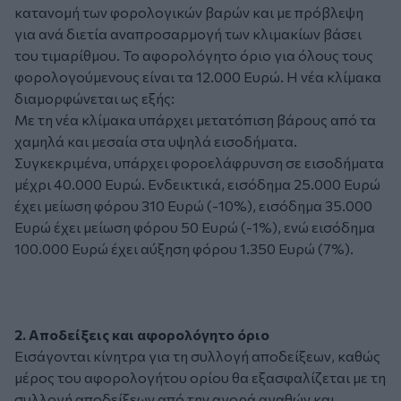
κατανομή των φορολογικών βαρών και με πρόβλεψη
για ανά διετία αναπροσαρμογή των κλιμακίων βάσει
του τιμαρίθμου. Το αφορολόγητο όριο για όλους τους
φορολογούμενους είναι τα 12.000 Ευρώ. Η νέα κλίμακα
διαμορφώνεται ως εξής:
Με τη νέα κλίμακα υπάρχει μετατόπιση βάρους από τα
χαμηλά και μεσαία στα υψηλά εισοδήματα.
Συγκεκριμένα, υπάρχει φοροελάφρυνση σε εισοδήματα
μέχρι 40.000 Ευρώ. Ενδεικτικά, εισόδημα 25.000 Ευρώ
έχει μείωση φόρου 310 Ευρώ (-10%), εισόδημα 35.000
Ευρώ έχει μείωση φόρου 50 Ευρώ (-1%), ενώ εισόδημα
100.000 Ευρώ έχει αύξηση φόρου 1.350 Ευρώ (7%).
2. Αποδείξεις και αφορολόγητο όριο
Εισάγονται κίνητρα για τη συλλογή αποδείξεων, καθώς
μέρος του αφορολογήτου ορίου θα εξασφαλίζεται με τη
συλλογή αποδείξεων από την αγορά αγαθών και