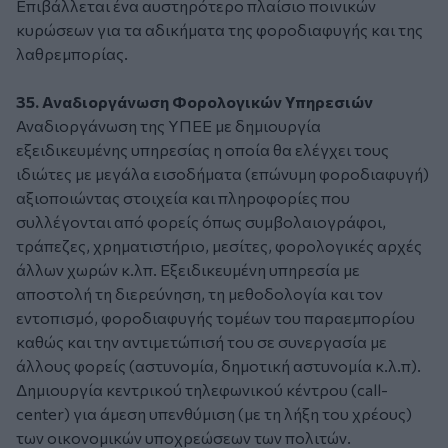
Επιβάλλεται ένα αυστηρότερο πλαίσιο ποινικών
κυρώσεων για τα αδικήματα της φοροδιαφυγής και της
λαθρεμπορίας.
35. Αναδιοργάνωση Φορολογικών Υπηρεσιών
Αναδιοργάνωση της ΥΠΕΕ με δημιουργία
εξειδικευμένης υπηρεσίας η οποία θα ελέγχει τους
ιδιώτες με μεγάλα εισοδήματα (επώνυμη φοροδιαφυγή)
αξιοποιώντας στοιχεία και πληροφορίες που
συλλέγονται από φορείς όπως συμβολαιογράφοι,
τράπεζες, χρηματιστήριο, μεσίτες, φορολογικές αρχές
άλλων χωρών κ.λπ. Εξειδικευμένη υπηρεσία με
αποστολή τη διερεύνηση, τη μεθοδολογία και τον
εντοπισμό, φοροδιαφυγής τομέων του παραεμπορίου
καθώς και την αντιμετώπισή του σε συνεργασία με
άλλους φορείς (αστυνομία, δημοτική αστυνομία κ.λ.π).
Δημιουργία κεντρικού τηλεφωνικού κέντρου (call-
center) για άμεση υπενθύμιση (με τη λήξη του χρέους)
των οικονομικών υποχρεώσεων των πολιτών.