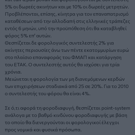
5% οι δωρεές ακινήτων και με 10% οι δωρεές μετρητών.
Προβλέπονται, επίσης, κίνητρα για τον επαναπατρισμό
καταθέσεων από την αλλοδαπή στις ελληνικές τράπεζες
εντός 6 μηνών, υπό την προϋπόθεση ότι θα καταβληθεί
φόρος 5% επ' αυτών.
Θεσπίζεται δε φορολογικός συντελεστής 2% για
ακίνητες περιουσίες άνω των πέντε εκατομμυρίων ευρώ
στο πλαίσιο επαναφοράς του ΦΜΑΠ και κατάργηση
του ΕΤΑΚ. Ο συντελεστής αυτός θα ισχύσει για τρία
χρόνια.
Μειώνεται η φορολογία των μη διανεμόμενων κερδών
των επιχειρήσεων σταδιακά από 25 σε 20%. Για το 2010
ο συντελεστής του φόρου θα είναι 4%.
Σε ό,τι αφορά τη φοροδιαφυγή, θεσπίζεται point-system
ανάλογα με το βαθμό κινδύνου φοροδιαφυγής με βάση
το οποίο θα διενεργούνται οι φορολογικοί έλεγχοι
προς νομικά και φυσικά πρόσωπα.