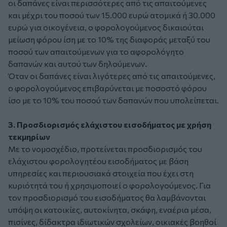
οι δαπάνες είναι περισσότερες από τις απαιτούμενες
και μέχρι του ποσού των 15.000 ευρώ ατομικά ή 30.000
ευρώ για οικογένεια, ο φορολογούμενος δικαιούται
μείωση φόρου ίση με το 10% της διαφοράς μεταξύ του
ποσού των απαιτούμενων για το αφορολόγητο
δαπανών και αυτού των δηλούμενων.
Όταν οι δαπάνες είναι λιγότερες από τις απαιτούμενες,
ο φορολογούμενος επιβαρύνεται με ποσοστό φόρου
ίσο με το 10% του ποσού των δαπανών που υπολείπεται.
3. Προσδιορισμός ελάχιστου εισοδήματος με χρήση
τεκμηρίων
Με το νομοσχέδιο, προτείνεται προσδιορισμός του
ελάχιστου φορολογητέου εισοδήματος με βάση
υπηρεσίες και περιουσιακά στοιχεία που έχει στη
κυριότητά του ή χρησιμοποιεί ο φορολογούμενος. Για
τον προσδιορισμό του εισοδήματος θα λαμβάνονται
υπόψη οι κατοικίες, αυτοκίνητα, σκάφη, εναέρια μέσα,
πισίνες, δίδακτρα ιδιωτικών σχολείων, οικιακές βοηθοί