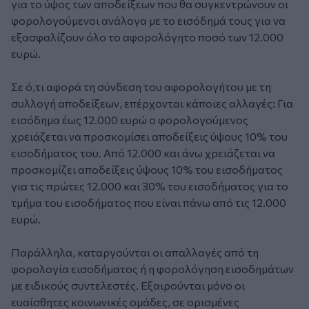
για το ύψος των αποδείξεων που θα συγκεντρώνουν οι
φορολογούμενοι ανάλογα με το εισόδημά τους για να
εξασφαλίζουν όλο το αφορολόγητο ποσό των 12.000
ευρώ.
Σε ό,τι αφορά τη σύνδεση του αφορολογήτου με τη
συλλογή αποδείξεων, επέρχονται κάποιες αλλαγές: Για
εισόδημα έως 12.000 ευρώ ο φορολογούμενος
χρειάζεται να προσκομίσει αποδείξεις ύψους 10% του
εισοδήματος του. Από 12.000 και άνω χρειάζεται να
προσκομίζει αποδείξεις ύψους 10% του εισοδήματος
για τις πρώτες 12.000 και 30% του εισοδήματος για το
τμήμα του εισοδήματος που είναι πάνω από τις 12.000
ευρώ.
Παράλληλα, καταργούνται οι απαλλαγές από τη
φορολογία εισοδήματος ή η φορολόγηση εισοδημάτων
με ειδικούς συντελεστές. Εξαιρούνται μόνο οι
ευαίσθητες κοινωνικές ομάδες, σε ορισμένες