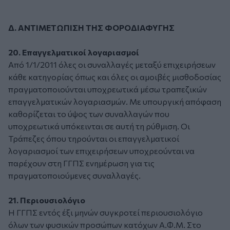
Δ. ΑΝΤΙΜΕΤΩΠΙΣΗ ΤΗΣ ΦΟΡΟΔΙΑΦΥΓΗΣ
20. Επαγγελματικοί λογαριασμοί
Από 1/1/2011 όλες οι συναλλαγές μεταξύ επιχειρήσεων
κάθε κατηγορίας όπως και όλες οι αμοιβές μισθοδοσίας
πραγματοποιούνται υποχρεωτικά μέσω τραπεζικών
επαγγελματικών λογαριασμών. Με υπουργική απόφαση
καθορίζεται το ύψος των συναλλαγών που
υποχρεωτικά υπόκεινται σε αυτή τη ρύθμιση. Οι
Τράπεζες όπου τηρούνται οι επαγγελματικοί
λογαριασμοί των επιχειρήσεων υποχρεούνται να
παρέχουν στη ΓΓΠΣ ενημέρωση για τις
πραγματοποιούμενες συναλλαγές.
21. Περιουσιολόγιο
Η ΓΓΠΣ εντός έξι μηνών συγκροτεί περιουσιολόγιο
όλων των φυσικών προσώπων κατόχων Α.Φ.Μ. Στο