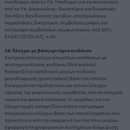
οικοδομών, από το Υπ. Υποδομών για τα αυτοκίνητα,
από το Υπ. Δικαιοσύνης- δικαστήρια για δικαστικές
διενέξεις διεκδίκησης αμοιβών, αποζημιώσεων,
παραστάσεις δικηγόρων, συμβολαιογράφοι για
αντίγραφα συμβολαίων, συμφωνητικών, από ΔΕΗ,
ΕΥΔΑΠ [EYDr.AT] , κ.λπ.
24. Έλεγχοι με βάση κριτήρια κινδύνου
Κεντρική επιλογή των ελεγκτέων υποθέσεων με
σύστημα ανάλυσης κινδύνου (Risk analysis).
Καταρτίζεται κατάλογος μορίων κινδύνου
φοροδιαφυγής (point system) βάσει του οποίου
διενεργούνται προληπτικοί και τελικοί έλεγχοι
τήρησης της φορολογικής νομοθεσίας από τα υπόχρεα
νομικά και φυσικά πρόσωπα. Οι αρμόδιες για τον
έλεγχο αρχές καταρτίζουν ετήσιο πρόγραμμα
στοχευμένων ελέγχων βάσει των αποτελεσμάτων που
προκύπτουν από την εφαρμογή των πιο πάνω μορίων.
Εφαρμογή πληροφοριακών συστημάτων διαχείρισης