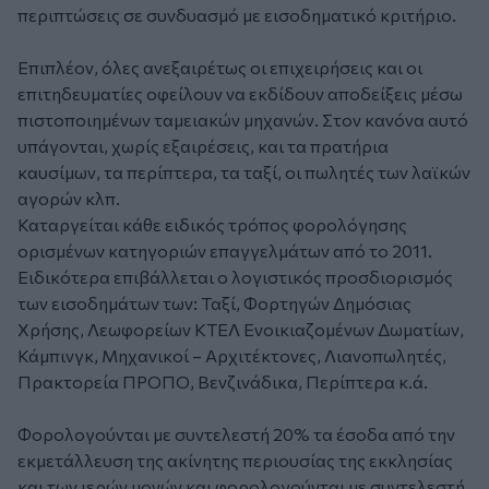
περιπτώσεις σε συνδυασμό με εισοδηματικό κριτήριο.
Επιπλέον, όλες ανεξαιρέτως οι επιχειρήσεις και οι
επιτηδευματίες οφείλουν να εκδίδουν αποδείξεις μέσω
πιστοποιημένων ταμειακών μηχανών. Στον κανόνα αυτό
υπάγονται, χωρίς εξαιρέσεις, και τα πρατήρια
καυσίμων, τα περίπτερα, τα ταξί, οι πωλητές των λαϊκών
αγορών κλπ.
Καταργείται κάθε ειδικός τρόπος φορολόγησης
ορισμένων κατηγοριών επαγγελμάτων από το 2011.
Ειδικότερα επιβάλλεται ο λογιστικός προσδιορισμός
των εισοδημάτων των: Ταξί, Φορτηγών Δημόσιας
Χρήσης, Λεωφορείων ΚΤΕΛ Ενοικιαζομένων Δωματίων,
Κάμπινγκ, Μηχανικοί – Αρχιτέκτονες, Λιανοπωλητές,
Πρακτορεία ΠΡΟΠΟ, Βενζινάδικα, Περίπτερα κ.ά.
Φορολογούνται με συντελεστή 20% τα έσοδα από την
εκμετάλλευση της ακίνητης περιουσίας της εκκλησίας
και των ιερών μονών και φορολογούνται με συντελεστή