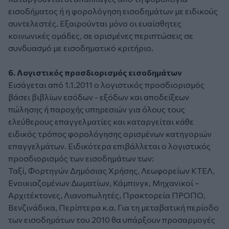
εισοδήματος ή η φορολόγηση εισοδημάτων με ειδικούς
συντελεστές. Εξαιρούνται μόνο οι ευαίσθητες
κοινωνικές ομάδες, σε ορισμένες περιπτώσεις σε
συνδυασμό με εισοδηματικό κριτήριο.
6. Λογιστικός προσδιορισμός εισοδημάτων
Εισάγεται από 1.1.2011 ο λογιστικός προσδιορισμός
βάσει βιβλίων εσόδων - εξόδων και αποδείξεων
πώλησης ή παροχής υπηρεσιών για όλους τους
ελεύθερους επαγγελματίες και καταργείται κάθε
ειδικός τρόπος φορολόγησης ορισμένων κατηγοριών
επαγγελμάτων. Ειδικότερα επιβάλλεται ο λογιστικός
προσδιορισμός των εισοδημάτων των:
Ταξί, Φορτηγών Δημόσιας Χρήσης, Λεωφορείων ΚΤΕΛ,
Ενοικιαζομένων Δωματίων, Κάμπινγκ, Μηχανικοί –
Αρχιτέκτονες, Λιανοπωλητές, Πρακτορεία ΠΡΟΠΟ,
Βενζινάδικα, Περίπτερα κ.α. Για τη μεταβατική περίοδο
των εισοδημάτων του 2010 θα υπάρξουν προσαρμογές