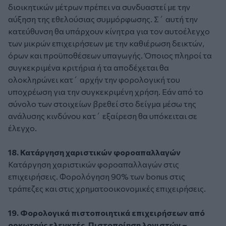
διοικητικών μέτρων πρέπει να συνδυαστεί με την
αύξηση της εθελούσιας συμμόρφωσης. Σ΄ αυτή την
κατεύθυνση θα υπάρχουν κίνητρα για τον αυτοέλεγχο
των μικρών επιχειρήσεων με την καθιέρωση δεικτών,
όρων και προϋποθέσεων υπαγωγής. Όποιος πληροί τα
συγκεκριμένα κριτήρια ή τα αποδέχεται θα
ολοκληρώνει κατ΄ αρχήν την φορολογική του
υποχρέωση για την συγκεκριμένη χρήση. Εάν από το
σύνολο των στοιχείων βρεθεί στο δείγμα μέσω της
ανάλυσης κινδύνου κατ΄ εξαίρεση θα υπόκειται σε
έλεγχο.
18. Κατάργηση χαριστικών φοροαπαλλαγών
Κατάργηση χαριστικών φοροαπαλλαγών στις
επιχειρήσεις. Φορολόγηση 90% των bonus στις
τράπεζες και στις χρηματοοικονομικές επιχειρήσεις.
19. Φορολογικά πιστοποιητικά επιχειρήσεων από
ορκωτούς ελεγκτές. Πιστοποίηση λογιστών –