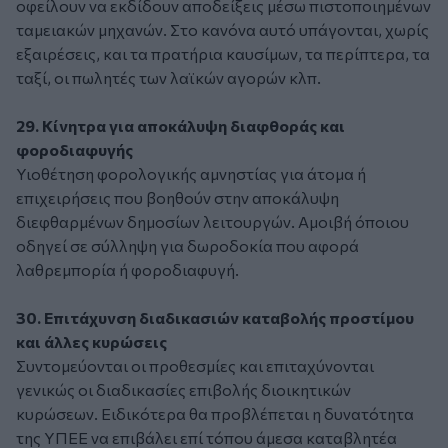
οφείλουν να εκδίδουν αποδείξεις μέσω πιστοποιημένων
ταμειακών μηχανών. Στο κανόνα αυτό υπάγονται, χωρίς
εξαιρέσεις, και τα πρατήρια καυσίμων, τα περίπτερα, τα
ταξί, οι πωλητές των λαϊκών αγορών κλπ.
29. Κίνητρα για αποκάλυψη διαφθοράς και
φοροδιαφυγής
Υιοθέτηση φορολογικής αμνηστίας για άτομα ή
επιχειρήσεις που βοηθούν στην αποκάλυψη
διεφθαρμένων δημοσίων λειτουργών. Αμοιβή όποιου
οδηγεί σε σύλληψη για δωροδοκία που αφορά
λαθρεμπορία ή φοροδιαφυγή.
30. Επιτάχυνση διαδικασιών καταβολής προστίμου
και άλλες κυρώσεις
Συντομεύονται οι προθεσμίες και επιταχύνονται
γενικώς οι διαδικασίες επιβολής διοικητικών
κυρώσεων. Ειδικότερα θα προβλέπεται η δυνατότητα
της ΥΠΕΕ να επιβάλει επί τόπου άμεσα καταβλητέα