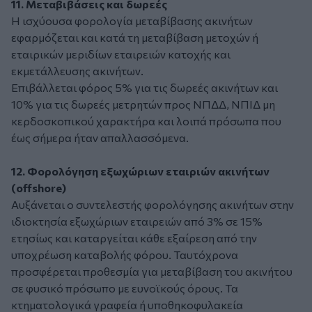
11. Μεταβιβάσεις και δωρεές
Η ισχύουσα φορολογία μεταβίβασης ακινήτων
εφαρμόζεται και κατά τη μεταβίβαση μετοχών ή
εταιρικών μεριδίων εταιρειών κατοχής και
εκμετάλλευσης ακινήτων.
Επιβάλλεται φόρος 5% για τις δωρεές ακινήτων και
10% για τις δωρεές μετρητών προς ΝΠΔΔ, ΝΠΙΔ μη
κερδοσκοπικού χαρακτήρα και λοιπά πρόσωπα που
έως σήμερα ήταν απαλλασσόμενα.
12. Φορολόγηση εξωχώριων εταιριών ακινήτων
(offshore)
Αυξάνεται ο συντελεστής φορολόγησης ακινήτων στην
ιδιοκτησία εξωχώριων εταιρειών από 3% σε 15%
ετησίως και καταργείται κάθε εξαίρεση από την
υποχρέωση καταβολής φόρου. Ταυτόχρονα
προσφέρεται προθεσμία για μεταβίβαση του ακινήτου
σε φυσικό πρόσωπο με ευνοϊκούς όρους. Τα
κτηματολογικά γραφεία ή υποθηκοφυλακεία