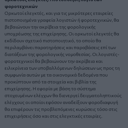
φοροτεχνικών
Ορκωτοί ελεγκτές, και για τις μικρότερες εταιρείες
πιστοποιημένα γραφεία λογιστών ή φοροτεχνικών, θα
βεβαιώνουν την ακρίβεια της φορολογικής
υποχρέωσης της επιχείρησης. Οι ορκωτοί ελεγκτές θα
εκδίδουν σχετικό πιστοποιητικό, το οποίο θα
περιλαμβάνει παρατηρήσεις και παραβάσεις επί των
διατάξεων της φορολογικής νομοθεσίας. Οι λογιστές-
φοροτεχνικοί θα βεβαιώνουν την ακρίβεια και
ειλικρίνεια των υποβαλλόμενων δηλώσεων ως προς τη
συμφωνία αυτών με τα οικονομικά δεδομένα που
προκύπτουν από τα στοιχεία και βιβλία της
επιχείρησης. Η εφορία με βάση το σύστημα
στοχευμένων ελέγχων θα διενεργεί δειγματοληπτικούς
ελέγχους οι οποίοι εφόσον αναδείξουν φοροδιαφυγή
θα επιφέρουν τις προβλεπόμενες κυρώσεις τόσο στις
επιχειρήσεις όσο και στις ελεγκτικές εταιρίες.