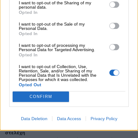
I want to opt-out of the Sharing of my
personal data.
Opted In
Γ. ΦΟΡΟΛΟΓΙΑ ΕΠΙΧΕΙΡΗΣΕΩΝ
I want to opt-out of the Sale of my
Personal Data.
Opted In
14. Διαχωρισμός των φορολογητέων κερδών σε μη
I want to opt-out of processing my
Personal Data for Targeted Advertising.
διανεμόμενα και διανεμόμενα κέρδη
Opted In
Η φορολογία των μη διανεμομένων κερδών μειώνεται
σταδιακά από 25% σε 20%. Το 2010 ο συντελεστής
I want to opt-out of Collection, Use,
Retention, Sale, and/or Sharing of my
φόρου μειώνεται στο 24%. Η παρακράτηση φόρου στα
Personal Data that Is Unrelated with the
Purposes for which it was collected.
διανεμόμενα κέρδη (μερίσματα) γίνεται σε επίπεδο
Opted Out
νομικού προσώπου. Λαμβάνεται πρόνοια ώστε η
συνολική φορολογική επιβάρυνση να μη ξεπερνά τη
CONFIRM
φορολογική επιβάρυνση για εισοδήματα από μισθωτή
εργασία.
Data Deletion
Data Access
Privacy Policy
15. Φορολόγηση παροχών σε είδος προς εταιρικά
στελέχη