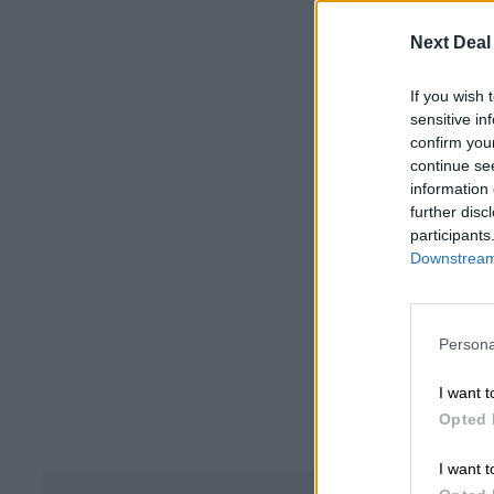
Next Deal
If you wish 
sensitive in
confirm you
continue se
information 
further disc
participants
Downstream 
Persona
I want t
Opted 
I want t