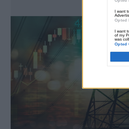
Opted 
Σ
I want 
Advertis
Opted 
I want t
of my P
was col
Opted 