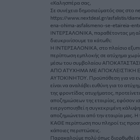
«Καλησπέρα σας,
Σε συνέχεια δημοσιεύματός σας στο nex
https://www.nextdeal.gr/asfalistis/diam
ena-ohima-asfalismeno-se-etaireia-en
ΙΝΤΕΡΣΑΛΟΝΙΚΑ, παραθέτοντας μη αλη
διευκρινίσουμε τα κάτωθι:
Η ΙΝΤΕΡΣΑΛΟΝΙΚΑ, στο πλαίσιο εξυπη
περίπτωση εμπλοκής σε ατύχημα χωρίς
μέσω του συμβολαίου ΑΠΟΚΑΤΑΣΤ
ΑΠΟ ΑΤΥΧΗΜΑ ΜΕ ΑΠΟΚΛΕΙΣΤΙΚΗ 
ΑΥΤΟΚΙΝΗΤΟΥ. Προϋπόθεση για να εν
είναι να αναλάβει ευθύνη για το ατύ
της φροντίδας ατυχήματος, προτείνετ
αποζημιώσεων της εταιρίας, εφόσον ι
ενεργοποιηθεί η συγκεκριμένη κάλυψη 
αποζημιώνεται από την εταιρία μας. 
ΚΑΘΕ περίπτωση που πληροί τις προαν
κάποιες περιπτώσεις.
Παρακαλούμε πολύ όπως διορθωθεί άμ