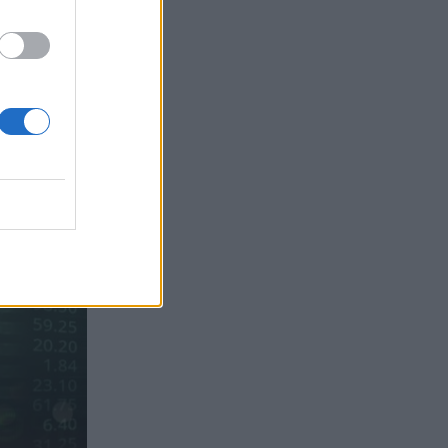
Ιωάννης Μπολέτης – ΩΝΑΣΕΙΟ
04.08.2026 - 15:33
ERGO Hellas: Μέτρα στήριξης για τους
πληγέντες ασφαλισμένους της από τις
πυρκαγιές
04.08.2026 - 12:40
Τράπεζα Κύπρου: Ενισχυμένες κατά
31% οι ασφαλιστικές υπηρεσίες -
Κέρδη €252 εκατ. (+7%) και ROTE
18.8% στο εξάμηνο
04.08.2026 - 11:49
Σπύρος Γεωργαράς - «ΥΓΕΙΑ» /
Ερευνητικό και Θεραπευτικό Ινστιτούτο
ΟΦΘΑΛΜΟΣ