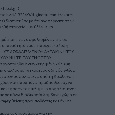
tdeal.gr (
esolavisi/133349/ti-ginetai-ean-trakarei-
tos) διαπιστώσαμε ότι αναφέρεστε στην
θή στοιχεία. Θα θέλαμε να
ρέτησης των ασφαλισμένων της σε
 υπαιτιότητά τους, παρέχει κάλυψη
ΑΣΗ ΥΖ ΑΣΦΑΛΙΣΜΕΝΟΥ ΑΥΤΟΚΙΝΗΤΟΥ
ΕΥΘΥΝΗ ΤΡΙΤΟΥ ΓΝΩΣΤΟΥ
εργοποιηθεί η συγκεκριμένη κάλυψη
χημα ο άλλος εμπλεκόμενος οδηγός. Μέσω
αι στον ασφαλισμένο από τη Διεύθυνση
σχύουν οι παραπάνω προϋποθέσεις, να
και εφόσον το επιθυμεί ο ασφαλισμένος,
Η παραπάνω διαδικασία λαμβάνει χώρα σε
αφερθείσες προϋποθέσεις και όχι σε
εσα το δημοσίευμα για την