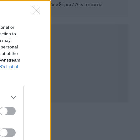
Δεν ξέρω / Δεν απαντώ
WWF: Περισσότερα από 180.000
στρέμματα καμένων δασικών εκτάσεων
στην Ελλάδα σε λίγες μόλις μέρες
sonal or
05.08.2026 - 09:45
ection to
Η Ελλάδα που αντιστέκεται και επιμένει
ou may
να μην ασφαλίζεται!
 personal
out of the
05.08.2026 - 09:20
 downstream
Καλοκαιρινό ταξίδι: Οι 8 συμβουλές που
B’s List of
αξίζει να δώσει κάθε ασφαλιστής
στους πελάτες του
05.08.2026 - 08:51
Το εκλογικό «καμπανάκι» της Goldman
Sachs, η ισχυρή πιστωτική επέκταση
των ελληνικών τραπεζών, το «πάρτι»
στις αγορές, οι «κρυμμένες» αξίες της
ΓΕΚ ΤΕΡΝΑ
05.08.2026 - 08:37