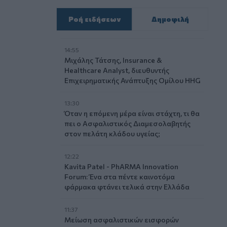
Ροή ειδήσεων
Δημοφιλή
14:55
Μιχάλης Τάτσης, Insurance &
Healthcare Analyst, διευθυντής
Επιχειρηματικής Ανάπτυξης Ομίλου HHG
13:30
Όταν η επόμενη μέρα είναι στάχτη, τι θα
πει ο Ασφαλιστικός Διαμεσολαβητής
στον πελάτη κλάδου υγείας;
12:22
Kavita Patel - PhARMA Innovation
Forum: Ένα στα πέντε καινοτόμα
φάρμακα φτάνει τελικά στην Ελλάδα
11:37
Μείωση ασφαλιστικών εισφορών