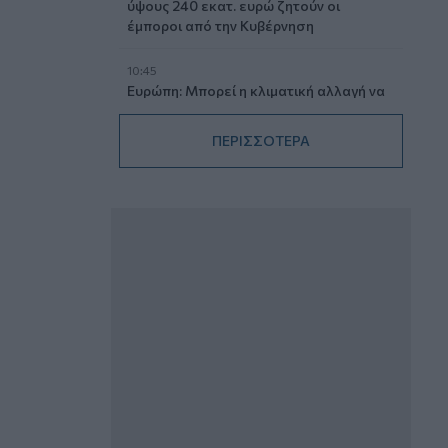
ύψους 240 εκατ. ευρώ ζητούν οι
έμποροι από την Κυβέρνηση
10:45
Ευρώπη: Μπορεί η κλιματική αλλαγή να
οδηγήσει σε ενεργειακή κρίση;
ΠΕΡΙΣΣΟΤΕΡΑ
09:15
Στέλιος Λιανός – INTERAMERICAN /
Αθηναϊκή Γενική Κλινική
08:40
Η γαλλική «ψήφος» στο «καλώδιο» και
τα συμφέροντα, οι ελληνικές τράπεζες
«πρωταθλήτριες» στα δάνεια, νέο deal
Βαρδινογιάννη- Εξάρχου και ο
διπλασιασμός των κερδών της ΔΕΗ
05.08.2026 - 13:37
Randy Schekman, Νομπελίστας Ιατρικής:
«Σε πέντε χρόνια μπορεί να έχουμε
θεραπεία που αναστέλλει την εξέλιξη