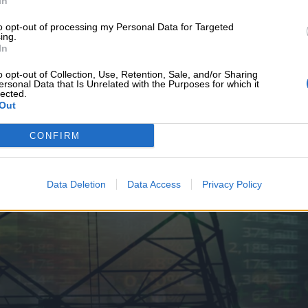
In
υνεχής ροή
to opt-out of processing my Personal Data for Targeted
ing.
In
o opt-out of Collection, Use, Retention, Sale, and/or Sharing
ersonal Data that Is Unrelated with the Purposes for which it
lected.
Out
CONFIRM
Data Deletion
Data Access
Privacy Policy