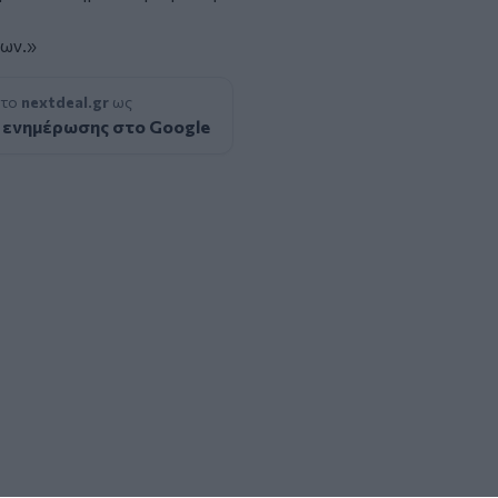
ρων.»
 το
nextdeal.gr
ως
 ενημέρωσης στο Google