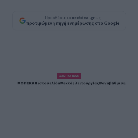
Προσθέστε το
nextdeal.gr
ως
προτιμώμενη πηγή ενημέρωσης στο Google
ΣΧΕΤΙΚΆ TAGS
ΟΠΕΚΑ
ιστοσελίδα
εκτός λειτουργίας
αναβάθμιση