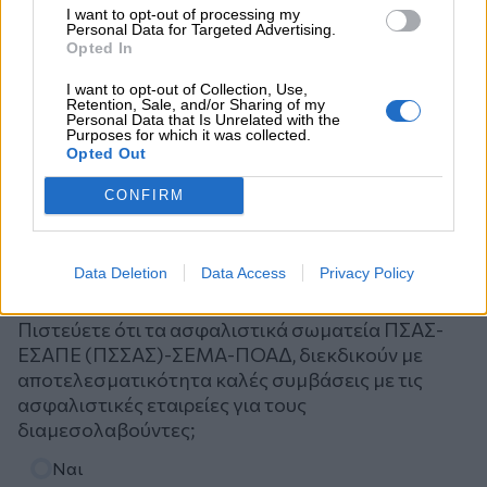
I want to opt-out of processing my
Personal Data for Targeted Advertising.
Opted In
I want to opt-out of Collection, Use,
Retention, Sale, and/or Sharing of my
Personal Data that Is Unrelated with the
Purposes for which it was collected.
Opted Out
CONFIRM
Ψηφοφορία
Data Deletion
Data Access
Privacy Policy
Πιστεύετε ότι τα ασφαλιστικά σωματεία ΠΣΑΣ-
ΕΣΑΠΕ (ΠΣΣΑΣ)-ΣΕΜΑ-ΠΟΑΔ, διεκδικούν με
αποτελεσματικότητα καλές συμβάσεις με τις
ασφαλιστικές εταιρείες για τους
διαμεσολαβούντες;
Επιλογές
Ναι