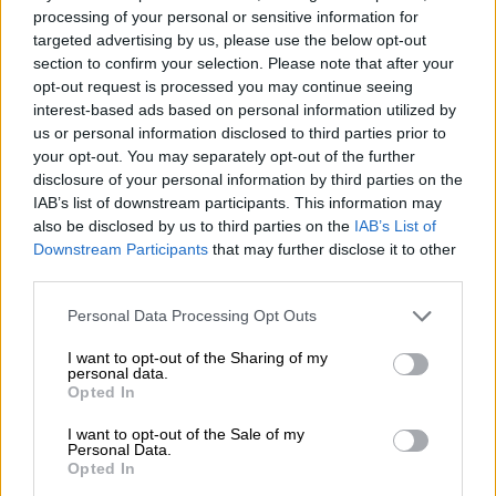
processing of your personal or sensitive information for
Πάρκινσον»
targeted advertising by us, please use the below opt-out
section to confirm your selection. Please note that after your
05.08.2026
opt-out request is processed you may continue seeing
Ε.Ε και παράνομη μετανάστευση: προτάσεις και δράσεις με
interest-based ads based on personal information utilized by
παρονομαστή το κοινό συμφέρον
us or personal information disclosed to third parties prior to
your opt-out. You may separately opt-out of the further
05.08.2026
disclosure of your personal information by third parties on the
Αντώνης Βουκλαρής - «ΕΡΡΙΚΟΣ ΝΤΥΝΑΝ»
IAB’s list of downstream participants. This information may
also be disclosed by us to third parties on the
IAB’s List of
05.08.2026
Downstream Participants
that may further disclose it to other
Η νέα εποχή στην εκπαίδευση των ασφαλιστικών
third parties.
διαμεσολαβητών
Personal Data Processing Opt Outs
ΠΕΡΙΣΣΟΤΕΡΑ
I want to opt-out of the Sharing of my
personal data.
Opted In
I want to opt-out of the Sale of my
Personal Data.
Opted In