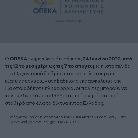
Ο
ΟΠΕΚΑ
ενημερώνει ότι σήμερα,
24 Ιουνίου 2022, από
τις 12 το μεσημέρι ως τις 7 το απόγευμα
, η ιστοσελίδα
του Οργανισμού θα βρίσκεται εκτός λειτουργίας
εξαιτίας εργασιών αναβάθμισης της ασφάλειας της.
Για οποιαδήποτε πληροφορία, οι πολίτες μπορούν να
καλούν δωρεάν στο 1555 είτε από κινητό είτε από
σταθερό από όλα τα δίκτυα εντός Ελλάδος.
Εκτός λειτουργίας η ιστοσελίδα του ΟΠΕΚΑ
https://t.co/sEkVQCTdxC
— Next Deal (@NextDeal_gr)
June 24, 2022