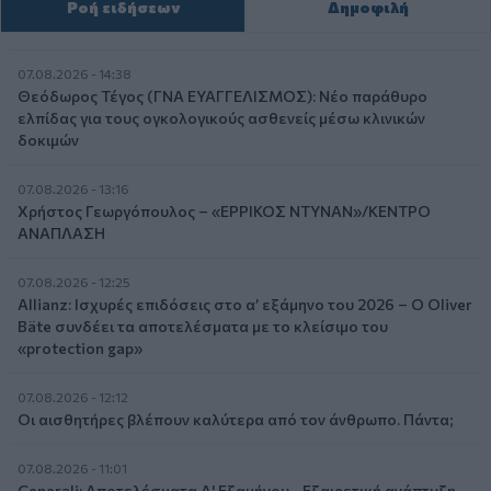
Ροή ειδήσεων
Δημοφιλή
07.08.2026 - 14:38
Θεόδωρος Τέγος (ΓΝΑ ΕΥΑΓΓΕΛΙΣΜΟΣ): Νέο παράθυρο
ελπίδας για τους ογκολογικούς ασθενείς μέσω κλινικών
δοκιμών
07.08.2026 - 13:16
Χρήστος Γεωργόπουλος – «ΕΡΡΙΚΟΣ ΝΤΥΝΑΝ»/ΚΕΝΤΡΟ
ΑΝΑΠΛΑΣΗ
07.08.2026 - 12:25
Allianz: Ισχυρές επιδόσεις στο α’ εξάμηνο του 2026 – Ο Oliver
Bäte συνδέει τα αποτελέσματα με το κλείσιμο του
«protection gap»
07.08.2026 - 12:12
Οι αισθητήρες βλέπουν καλύτερα από τον άνθρωπο. Πάντα;
07.08.2026 - 11:01
Generali: Αποτελέσματα Α' Εξαμήνου - Εξαιρετική ανάπτυξη