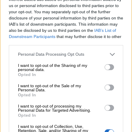
06.08.2026 - 09:15
us or personal information disclosed to third parties prior to
Στέλιος Λιανός – INTERAMERICAN / Αθηναϊκή Γενική Κλινική
your opt-out. You may separately opt-out of the further
disclosure of your personal information by third parties on the
06.08.2026 - 08:40
IAB’s list of downstream participants. This information may
Η γαλλική «ψήφος» στο «καλώδιο» και τα συμφέροντα, οι
also be disclosed by us to third parties on the
IAB’s List of
ελληνικές τράπεζες «πρωταθλήτριες» στα δάνεια, νέο deal
Downstream Participants
that may further disclose it to other
Βαρδινογιάννη- Εξάρχου και ο διπλασιασμός των κερδών της
third parties.
ΔΕΗ
Personal Data Processing Opt Outs
05.08.2026 - 13:37
I want to opt-out of the Sharing of my
Randy Schekman, Νομπελίστας Ιατρικής: «Σε πέντε χρόνια
personal data.
μπορεί να έχουμε θεραπεία που αναστέλλει την εξέλιξη του
Opted In
Πάρκινσον»
I want to opt-out of the Sale of my
Personal Data.
05.08.2026 - 12:33
Opted In
Ε.Ε και παράνομη μετανάστευση: προτάσεις και δράσεις με
παρονομαστή το κοινό συμφέρον
I want to opt-out of processing my
Personal Data for Targeted Advertising.
Opted In
05.08.2026 - 12:11
Αντώνης Βουκλαρής - «ΕΡΡΙΚΟΣ ΝΤΥΝΑΝ»
I want to opt-out of Collection, Use,
Retention, Sale, and/or Sharing of my