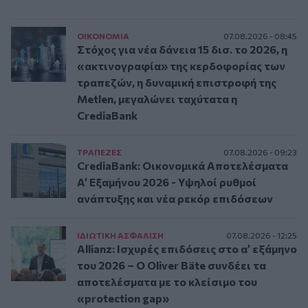
ΟΙΚΟΝΟΜΙΑ
07.08.2026 - 08:45
Στόχος για νέα δάνεια 15 δισ. το 2026, η
«ακτινογραφία» της κερδοφορίας των
τραπεζών, η δυναμική επιστροφή της
Metlen, μεγαλώνει ταχύτατα η
CrediaBank
ΤΡAΠΕΖΕΣ
07.08.2026 - 09:23
CrediaBank: Οικονομικά Αποτελέσματα
A’ Εξαμήνου 2026 - Υψηλοί ρυθμοί
ανάπτυξης και νέα ρεκόρ επιδόσεων
ΙΔΙΩΤΙΚΗ ΑΣΦAΛΙΣΗ
07.08.2026 - 12:25
Allianz: Ισχυρές επιδόσεις στο α’ εξάμηνο
του 2026 – Ο Oliver Bäte συνδέει τα
αποτελέσματα με το κλείσιμο του
«protection gap»