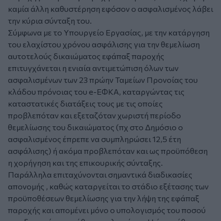
καμία άλλη καθυστέρηση εφόσον ο ασφαλισμένος λάβει
την κύρια σύνταξη του.
Σύμφωνα με το Υπουργείο Εργασίας, με την κατάργηση
του ελαχίστου χρόνου ασφάλισης για την θεμελίωση
αυτοτελούς δικαιώματος εφάπαξ παροχής
επιτυγχάνεται η ενιαία αντιμετώπιση όλων των
ασφαλισμένων των 23 πρώην Ταμείων Προνοίας του
κλάδου πρόνοιας του e-ΕΦΚΑ, καταργώντας τις
καταστατικές διατάξεις τους με τις οποίες
προβλεπόταν και εξεταζόταν χωριστή περίοδο
θεμελίωσης του δικαιώματος (πχ στο Δημόσιο ο
ασφαλισμένος έπρεπε να συμπληρώσει 12,5 έτη
ασφάλισης) ή ακόμα προβλεπόταν και ως προϋπόθεση
η χορήγηση και της επικουρικής σύνταξης.
Παράλληλα επιταχύνονται σημαντικά διαδικασίες
απονομής , καθώς καταργείται το στάδιο εξέτασης των
προϋποθέσεων θεμελίωσης για την λήψη της εφάπαξ
παροχής και απομένει μόνο ο υπολογισμός του ποσού