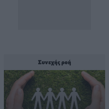
Συνεχής ροή