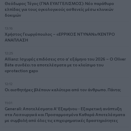
Θεόδωρος Τέγος (ΓΝΑ ΕΥΑΓΓΕΛΙΣΜΟΣ): Νέο παράθυρο
ελπίδας για τους ογκολογικούς ασθενείς μέσω κλινικών
δοκιμών
13:16
Χρήστος Γεωργόπουλος – «ΕΡΡΙΚΟΣ ΝΤΥΝΑΝ»/ΚΕΝΤΡΟ
ΑΝΑΠΛΑΣΗ
12:25
Allianz: Ισχυρές επιδόσεις στο α’ εξάμηνο του 2026 – Ο Oliver
Bäte συνδέει τα αποτελέσματα με το κλείσιμο του
«protection gap»
12:12
Οι αισθητήρες βλέπουν καλύτερα από τον άνθρωπο. Πάντα;
11:01
Generali: Αποτελέσματα Α' Εξαμήνου - Εξαιρετική ανάπτυξη
στα Λειτουργικά και Προσαρμοσμένα Καθαρά Αποτελέσματα
με συμβολή από όλες τις επιχειρηματικές δραστηριότητες