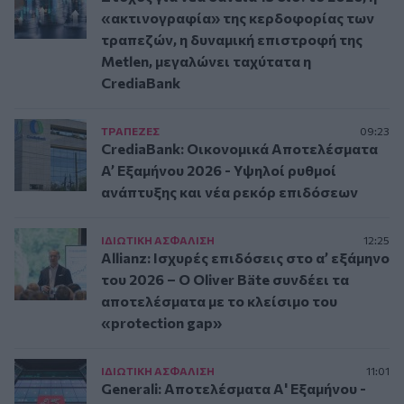
«ακτινογραφία» της κερδοφορίας των
τραπεζών, η δυναμική επιστροφή της
Metlen, μεγαλώνει ταχύτατα η
CrediaBank
ΤΡAΠΕΖΕΣ
09:23
CrediaBank: Οικονομικά Αποτελέσματα
A’ Εξαμήνου 2026 - Υψηλοί ρυθμοί
ανάπτυξης και νέα ρεκόρ επιδόσεων
ΙΔΙΩΤΙΚΗ ΑΣΦAΛΙΣΗ
12:25
Allianz: Ισχυρές επιδόσεις στο α’ εξάμηνο
του 2026 – Ο Oliver Bäte συνδέει τα
αποτελέσματα με το κλείσιμο του
«protection gap»
ΙΔΙΩΤΙΚΗ ΑΣΦAΛΙΣΗ
11:01
Generali: Αποτελέσματα Α' Εξαμήνου -