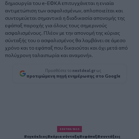
δημιουργία του e-ΕΦΚΑ επιτυγχάνεται η ενιαία
αντιμετώπιση των ασφαλισμένων, απλοποιείται και
συντομεύεται σημαντικά η διαδικασία απονομής της
εφάπαξ παροχής για όλους τους σημερινούς
ασφαλισμένους. Πλέον με την απονομή της κύριας
σύνταξής του ο ασφαλισμένος θα λαμβάνει σε άμεσο
χρόνο και το εφάπαξ που δικαιούται και όχι μετά από
πολύχρονη ταλαιπωρία και αναμονή»
.
Προσθέστε το
nextdeal.gr
ως
προτιμώμενη πηγή ενημέρωσης στο Google
ΣΧΕΤΙΚΆ TAGS
εγκύκλιος
κύρια σύνταξη
εφάπαξ
συντάξεις