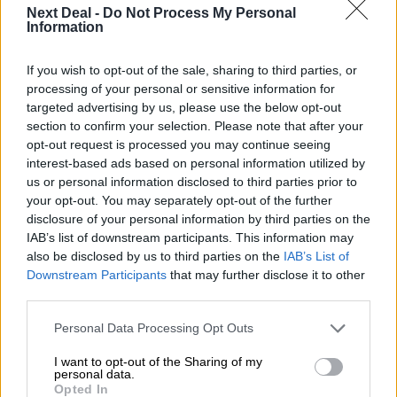
Επιχειρηματικής Ανάπτυξης Ομίλου HHG
Next Deal -
Do Not Process My Personal
Information
06.08.2026 - 13:30
Όταν η επόμενη μέρα είναι στάχτη, τι θα πει ο Ασφαλιστικός
If you wish to opt-out of the sale, sharing to third parties, or
Διαμεσολαβητής στον πελάτη κλάδου υγείας;
processing of your personal or sensitive information for
targeted advertising by us, please use the below opt-out
06.08.2026 - 12:22
section to confirm your selection. Please note that after your
Kavita Patel - PhARMA Innovation Forum: Ένα στα πέντε
opt-out request is processed you may continue seeing
καινοτόμα φάρμακα φτάνει τελικά στην Ελλάδα
interest-based ads based on personal information utilized by
us or personal information disclosed to third parties prior to
06.08.2026 - 11:37
your opt-out. You may separately opt-out of the further
Μείωση ασφαλιστικών εισφορών ύψους 240 εκατ. ευρώ
disclosure of your personal information by third parties on the
ζητούν οι έμποροι από την Κυβέρνηση
IAB’s list of downstream participants. This information may
also be disclosed by us to third parties on the
IAB’s List of
06.08.2026 - 10:45
Downstream Participants
that may further disclose it to other
Ευρώπη: Μπορεί η κλιματική αλλαγή να οδηγήσει σε
third parties.
ενεργειακή κρίση;
Personal Data Processing Opt Outs
06.08.2026 - 09:15
Στέλιος Λιανός – INTERAMERICAN / Αθηναϊκή Γενική Κλινική
I want to opt-out of the Sharing of my
personal data.
Opted In