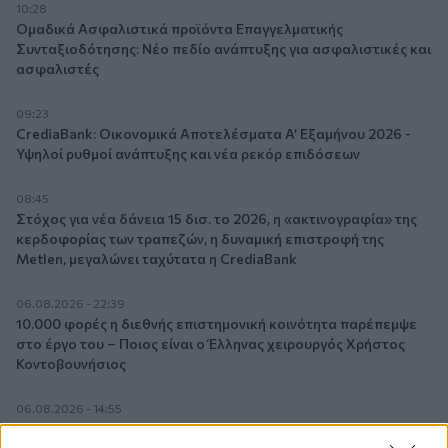
10:28
Ομαδικά Ασφαλιστικά προϊόντα Επαγγελματικής
Συνταξιοδότησης: Νέο πεδίο ανάπτυξης για ασφαλιστικές και
ασφαλιστές
09:23
CrediaBank: Οικονομικά Αποτελέσματα A’ Εξαμήνου 2026 -
Υψηλοί ρυθμοί ανάπτυξης και νέα ρεκόρ επιδόσεων
08:45
Στόχος για νέα δάνεια 15 δισ. το 2026, η «ακτινογραφία» της
κερδοφορίας των τραπεζών, η δυναμική επιστροφή της
Metlen, μεγαλώνει ταχύτατα η CrediaBank
06.08.2026 - 22:39
10.000 φορές η διεθνής επιστημονική κοινότητα παρέπεμψε
στο έργο του – Ποιος είναι ο Έλληνας χειρουργός Χρήστος
Κοντοβουνήσιος
06.08.2026 - 14:55
Μιχάλης Τάτσης, Insurance & Healthcare Analyst, διευθυντής