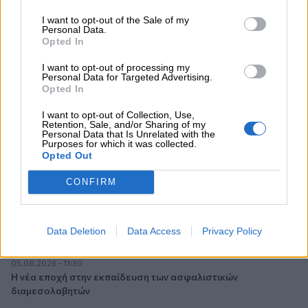
06.08.2026 - 08:40
Η γαλλική «ψήφος» στο «καλώδιο» και τα συμφέροντα, οι
I want to opt-out of the Sale of my
ελληνικές τράπεζες «πρωταθλήτριες» στα δάνεια, νέο deal
Personal Data.
Opted In
Βαρδινογιάννη- Εξάρχου και ο διπλασιασμός των κερδών της
ΔΕΗ
I want to opt-out of processing my
Personal Data for Targeted Advertising.
05.08.2026 - 13:37
Opted In
Randy Schekman, Νομπελίστας Ιατρικής: «Σε πέντε χρόνια
I want to opt-out of Collection, Use,
μπορεί να έχουμε θεραπεία που αναστέλλει την εξέλιξη του
Retention, Sale, and/or Sharing of my
Πάρκινσον»
Personal Data that Is Unrelated with the
Purposes for which it was collected.
Opted Out
05.08.2026 - 12:33
Ε.Ε και παράνομη μετανάστευση: προτάσεις και δράσεις με
CONFIRM
παρονομαστή το κοινό συμφέρον
05.08.2026 - 12:11
Data Deletion
Data Access
Privacy Policy
Αντώνης Βουκλαρής - «ΕΡΡΙΚΟΣ ΝΤΥΝΑΝ»
05.08.2026 - 11:30
Η νέα εποχή στην εκπαίδευση των ασφαλιστικών
διαμεσολαβητών