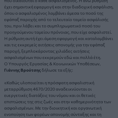
που δικαιούται ο κάθε ασφαλισμένος. Η άνω ρύθμιση
έχει σημαντική εφαρμογή και στην διαδοχική ασφάλιση,
όπου ο ασφαλισμένος λαμβάνει άμεσα το ποσό της
εφάπαξ παροχής από το τελευταίο ταμείο ασφάλισής
του, πριν λάβει και το συμπληρωματικό ποσό του
προηγούμενου ταμείου πρόνοιας, που είχε ασφαλιστεί.
Η ρύθμιση αυτή έχει άμεση εφαρμογή και καταλαμβάνει
και τις εκκρεμείς αιτήσεις απονομής για την εφάπαξ
παροχή, ξεμπλοκάροντας χιλιάδες αιτήσεις
ασφαλισμένων που εκκρεμούν εδώ και πολλά έτη.
Ο Υπουργός Εργασίας & Κοινωνικών Υποθέσεων,
Γιάννης Βρούτσης
δήλωσε τα εξής:
«Καθώς υλοποιείται η πρόσφατη ασφαλιστική
μεταρρύθμιση 4670/2020 αναδεικνύονται οι
ευεργετικές διατάξεις του νόμου και οι θετικές
επιπτώσεις της στις ζωές και στην καθημερινότητα των
ασφαλισμένων. Με την διοικητική και οργανωτική
ενοποίηση των φορέων απονομής σύνταξης και τη