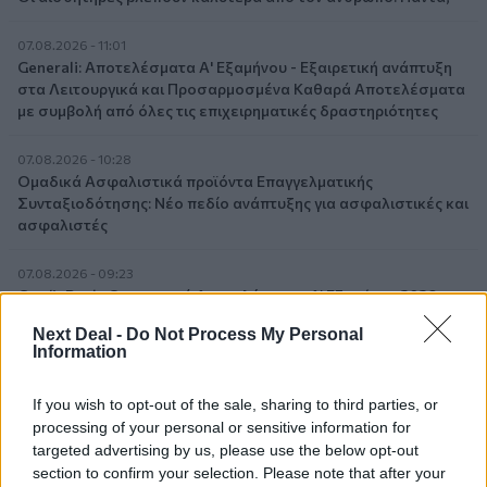
07.08.2026 - 11:01
Generali: Αποτελέσματα Α' Εξαμήνου - Εξαιρετική ανάπτυξη
στα Λειτουργικά και Προσαρμοσμένα Καθαρά Αποτελέσματα
με συμβολή από όλες τις επιχειρηματικές δραστηριότητες
07.08.2026 - 10:28
Ομαδικά Ασφαλιστικά προϊόντα Επαγγελματικής
Συνταξιοδότησης: Νέο πεδίο ανάπτυξης για ασφαλιστικές και
ασφαλιστές
07.08.2026 - 09:23
CrediaBank: Οικονομικά Αποτελέσματα A’ Εξαμήνου 2026 -
Υψηλοί ρυθμοί ανάπτυξης και νέα ρεκόρ επιδόσεων
Next Deal -
Do Not Process My Personal
Information
07.08.2026 - 08:45
Στόχος για νέα δάνεια 15 δισ. το 2026, η «ακτινογραφία» της
If you wish to opt-out of the sale, sharing to third parties, or
κερδοφορίας των τραπεζών, η δυναμική επιστροφή της
processing of your personal or sensitive information for
Metlen, μεγαλώνει ταχύτατα η CrediaBank
targeted advertising by us, please use the below opt-out
section to confirm your selection. Please note that after your
06.08.2026 - 22:39