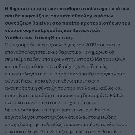
Η δημοσιοποίηση των εκκαθαριστικών σημειωμάτων
που θα εμφανίζουν τον επαναϋπολογισμό των
συντάξεων θα είναι στο πακέτο προτεραιοτήτων του
νέου υπουργού Εργασίας και Κοινωνικών
Υποθέσεων, Γιάννη Βρούτση.
Θυμίζουμε ότι για τις συντάξεις του 2019 που έχουν
επαναϋπολογιστεί εκκαθαριστικά - ενημερωτικά
σημειώματα δεν υπάρχουν στην ιστοσελίδα του ΕΦΚΑ
και ουδείς παλιός συνταξιούχος γνωρίζει πώς
επανυπολογίστηκε με βάση τον νόμο Κατρούγκαλου η
σύνταξή του, ποια είναι η εθνική και ποια η
ανταποδοτική σύνταξη που του αναλογεί, καθώς και
ποια είναι η περιβόητη προσωπική διαφορά. Ο ΕΦΚΑ
έχει ανακοινώσει ότι δεν υποχρεούται να
δημοσιοποιήσει τα σημειώματα ενώ αντίθετα οι
εργατολόγοι υποστηρίζουν ότι είναι στοιχειώδης
υποχρέωση της πολιτείας να κοινοποιήσει τα νέα ποσά
των συντάξεων. Υπενθυμίζουμε πως το ΣτΕ θα κρίνει