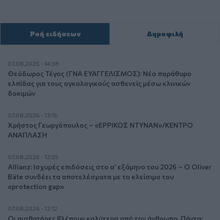
Ροή ειδήσεων
Δημοφιλή
07.08.2026 - 14:38
Θεόδωρος Τέγος (ΓΝΑ ΕΥΑΓΓΕΛΙΣΜΟΣ): Νέο παράθυρο
ελπίδας για τους ογκολογικούς ασθενείς μέσω κλινικών
δοκιμών
07.08.2026 - 13:16
Χρήστος Γεωργόπουλος – «ΕΡΡΙΚΟΣ ΝΤΥΝΑΝ»/ΚΕΝΤΡΟ
ΑΝΑΠΛΑΣΗ
07.08.2026 - 12:25
Allianz: Ισχυρές επιδόσεις στο α’ εξάμηνο του 2026 – Ο Oliver
Bäte συνδέει τα αποτελέσματα με το κλείσιμο του
«protection gap»
07.08.2026 - 12:12
Οι αισθητήρες βλέπουν καλύτερα από τον άνθρωπο. Πάντα;