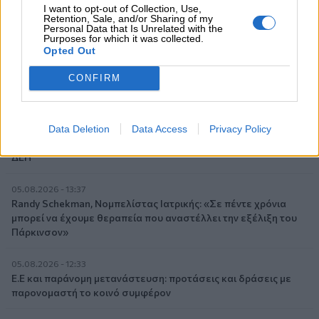
Ευρώπη: Μπορεί η κλιματική αλλαγή να οδηγήσει σε
I want to opt-out of Collection, Use,
Retention, Sale, and/or Sharing of my
ενεργειακή κρίση;
Personal Data that Is Unrelated with the
Purposes for which it was collected.
Opted Out
06.08.2026 - 09:15
Στέλιος Λιανός – INTERAMERICAN / Αθηναϊκή Γενική Κλινική
CONFIRM
06.08.2026 - 08:40
Η γαλλική «ψήφος» στο «καλώδιο» και τα συμφέροντα, οι
ελληνικές τράπεζες «πρωταθλήτριες» στα δάνεια, νέο deal
Data Deletion
Data Access
Privacy Policy
Βαρδινογιάννη- Εξάρχου και ο διπλασιασμός των κερδών της
ΔΕΗ
05.08.2026 - 13:37
Randy Schekman, Νομπελίστας Ιατρικής: «Σε πέντε χρόνια
μπορεί να έχουμε θεραπεία που αναστέλλει την εξέλιξη του
Πάρκινσον»
05.08.2026 - 12:33
Ε.Ε και παράνομη μετανάστευση: προτάσεις και δράσεις με
παρονομαστή το κοινό συμφέρον