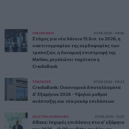
ΟΙΚΟΝΟΜΙΑ
07.08.2026 - 08:45
Στόχος για νέα δάνεια 15 δισ. το 2026, η
«ακτινογραφία» της κερδοφορίας των
τραπεζών, η δυναμική επιστροφή της
Metlen, μεγαλώνει ταχύτατα η
CrediaBank
ΤΡAΠΕΖΕΣ
07.08.2026 - 09:23
CrediaBank: Οικονομικά Αποτελέσματα
A’ Εξαμήνου 2026 - Υψηλοί ρυθμοί
ανάπτυξης και νέα ρεκόρ επιδόσεων
ΙΔΙΩΤΙΚΗ ΑΣΦAΛΙΣΗ
07.08.2026 - 12:25
Allianz: Ισχυρές επιδόσεις στο α’ εξάμηνο
του 2026 – Ο Oliver Bäte συνδέει τα