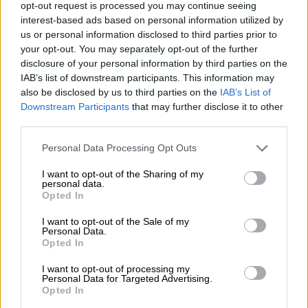
opt-out request is processed you may continue seeing
10.000 φορές η διεθνής επιστημονική κοινότητα παρέπεμψε
interest-based ads based on personal information utilized by
στο έργο του – Ποιος είναι ο Έλληνας χειρουργός Χρήστος
us or personal information disclosed to third parties prior to
Κοντοβουνήσιος
your opt-out. You may separately opt-out of the further
disclosure of your personal information by third parties on the
06.08.2026 - 14:55
IAB’s list of downstream participants. This information may
Μιχάλης Τάτσης, Insurance & Healthcare Analyst, διευθυντής
also be disclosed by us to third parties on the
IAB’s List of
Επιχειρηματικής Ανάπτυξης Ομίλου HHG
Downstream Participants
that may further disclose it to other
third parties.
06.08.2026 - 13:30
Όταν η επόμενη μέρα είναι στάχτη, τι θα πει ο Ασφαλιστικός
Personal Data Processing Opt Outs
Διαμεσολαβητής στον πελάτη κλάδου υγείας;
I want to opt-out of the Sharing of my
personal data.
06.08.2026 - 12:22
Opted In
Kavita Patel - PhARMA Innovation Forum: Ένα στα πέντε
καινοτόμα φάρμακα φτάνει τελικά στην Ελλάδα
I want to opt-out of the Sale of my
Personal Data.
Opted In
06.08.2026 - 11:37
Μείωση ασφαλιστικών εισφορών ύψους 240 εκατ. ευρώ
I want to opt-out of processing my
ζητούν οι έμποροι από την Κυβέρνηση
Personal Data for Targeted Advertising.
Opted In
06.08.2026 - 10:45