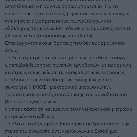
αποτελεσματική οργάνωση των υπηρεσιών. Για να
επιλύσουμε οριστικά ένα ζήτημα που αποτελεί ανοιχτή
πληγή στην αξιοπρέπεια των συνταξιούχων και
ολόκληρης της κοινωνίας" τόνισε ο κ. Βρούτσης κατά τη
χθεσινή τελετή παράδοσης παραλαβής.
Επανέρχονται ακόμη δράσεις που δεν εφαρμόζονταν
όπως:
το λευκό μητρώο των επιχειρήσεων, που θα λειτουργεί
ως επιβράβευση των συνεπών εργοδοτών, με εφαρμογή
κινήτρων, όπως μείωση των ασφαλιστικών εισφορών,
η έκδοση σε μηνιαία βάση των στοιχείων για τις
συντάξεις (ΗΛΙΟΣ, ηλεκτρονικό μητρώο κ.λπ.),
το σύστημα ψηφιακής αποτύπωσης του ασφαλιστικού
βίου των εργαζομένων,
η αποκατάσταση και έρευνα του ηλεκτρονικού μητρώου
εκκρεμών συντάξεων,
το Ελάχιστο Εγγυημένο Εισόδημα που ξαναπαίρνει την
παλιά του ονομασία αντί για Κοινωνικό Εισόδημα