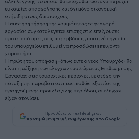
αλληλεγγύης το οποίο θα ενισχυθεί ώστε να παρέχει
ευκαιρίες απασχόλησης και όχι μόνο οικονομική
στήριξη στους δικαιούχους.
Η αυστηρή τήρηση της νομιμότητας στην αγορά
εργασίας συγκαταλέγεται επίσης στις επείγουσες
προτεραιότητες στις παρεμβάσεις, που η νέα ηγεσία
του υπουργείου επιθυμεί να προσδώσει επείγοντα
χαρακτήρα.
Η πρώτη του απόφαση -όπως είπε ο νέος Υπουργός- θα
είναι η αύξηση των ελέγχων του Σώματος Επιθεώρησης
Εργασίας στις τουριστικές περιοχές, με στόχο την
πάταξη της παραβατικότητας, καθώς εξαιτίας της
προηγούμενης προεκλογικής περιόδου, οι έλεγχοι
είχαν ατονίσει.
Προσθέστε το
nextdeal.gr
ως
προτιμώμενη πηγή ενημέρωσης στο Google