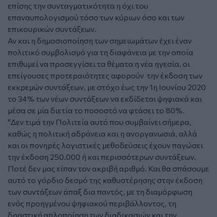
επίσης την συνταγματικότητα η όχι του
επαναυπολογισμού τόσο των κύριων όσο και των
επικουρικών συντάξεων.
Αν και η δημοσιοποίηση των σημειωμάτων έχει έναν
πολιτικό συμβολισμό για τη διαφάνεια με την οποία
επιθυμεί να προσεγγίσει τα θέματα η νέα ηγεσία, οι
επείγουσες προτεραιότητες αφορούν την έκδοση των
εκκρεμών συντάξεων, με στόχο έως την 1η Ιουνίου 2020
το 34% των νέων συντάξεων να εκδίδεται ψηφιακά και
μέσα σε μία διετία το ποσοστό να φτάσει το 80%.
"Δεν τιμά την Πολιτεία αυτό που συμβαίνει σήμερα,
καθώς η πολιτική αδράνεια και η ανοργανωσιά, αλλά
και οι πονηρές λογιστικές μεθοδεύσεις έχουν παγώσει
την έκδοση 250.000 ή και περισσότερων συντάξεων.
Ποτέ δεν μας είπαν τον ακριβή αριθμό. Και θα σπάσουμε
αυτό το γόρδιο δεσμό της καθυστέρησης στην έκδοση
των συντάξεων άπαξ δια παντός, με τη διαμόρφωση
ενός προηγμένου ψηφιακού περιβάλλοντος, τη
δραστική απλοποίηση των διαδικασιών και την