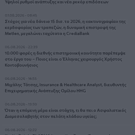
Υψηλοί ρυθμοί ανάπτυξης και νέα ρεκόρ επιδόσεων
07.08.2026 - 08:45
Στόχος για νέα δάνεια 15 δισ. το 2026, η «ακτινογραφία» της
κερδοφορίας των τραπεζών, η δυναμική επιστροφή της
Metlen, μεγαλώνει ταχύτατα η CrediaBank
06.08.2026 - 22:39
10.000 φορές η διεθνής επιστημονική κοινότητα παρέπεμψε
στο έργο του – Ποιος είναι ο Έλληνας χειρουργός Χρήστος
Κοντοβουνήσιος
06.08.2026 - 14:55
Μιχάλης Τάτσης, Insurance & Healthcare Analyst, διευθυντής
Επιχειρηματικής Ανάπτυξης Ομίλου HHG
06.08.2026 - 13:30
Όταν η επόμενη μέρα είναι στάχτη, τι θα πει ο Ασφαλιστικός
Διαμεσολαβητής στον πελάτη κλάδου υγείας;
06.08.2026 - 12:22