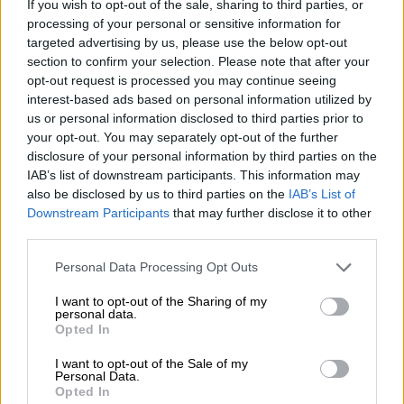
If you wish to opt-out of the sale, sharing to third parties, or
μπορεί να έχουμε θεραπεία που αναστέλλει την εξέλιξη του
processing of your personal or sensitive information for
Πάρκινσον»
targeted advertising by us, please use the below opt-out
section to confirm your selection. Please note that after your
05.08.2026 - 12:33
opt-out request is processed you may continue seeing
Ε.Ε και παράνομη μετανάστευση: προτάσεις και δράσεις με
interest-based ads based on personal information utilized by
παρονομαστή το κοινό συμφέρον
us or personal information disclosed to third parties prior to
your opt-out. You may separately opt-out of the further
05.08.2026 - 12:11
disclosure of your personal information by third parties on the
Αντώνης Βουκλαρής - «ΕΡΡΙΚΟΣ ΝΤΥΝΑΝ»
IAB’s list of downstream participants. This information may
also be disclosed by us to third parties on the
IAB’s List of
05.08.2026 - 11:30
Downstream Participants
that may further disclose it to other
Η νέα εποχή στην εκπαίδευση των ασφαλιστικών
third parties.
διαμεσολαβητών
Personal Data Processing Opt Outs
I want to opt-out of the Sharing of my
ΠΕΡΙΣΣΟΤΕΡΑ
personal data.
Opted In
I want to opt-out of the Sale of my
Personal Data.
Opted In