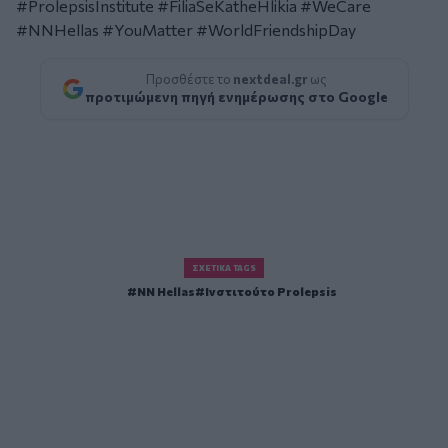
#ProlepsisInstitute #FiliaSeKatheHlikia #WeCare
#NNHellas #YouMatter #WorldFriendshipDay
Προσθέστε το
nextdeal.gr
ως
προτιμώμενη πηγή ενημέρωσης στο Google
ΣΧΕΤΙΚΆ TAGS
NN Hellas
Ινστιτούτο Prolepsis