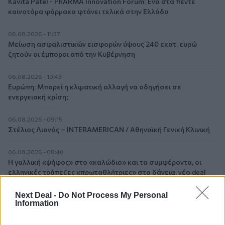
Kavita Patel - PhARMA Innovation Forum: Ένα στα πέντε
καινοτόμα φάρμακα φτάνει τελικά στην Ελλάδα
06.08.2026 - 11:37
Μείωση ασφαλιστικών εισφορών ύψους 240 εκατ. ευρώ
ζητούν οι έμποροι από την Κυβέρνηση
06.08.2026 - 10:45
Ευρώπη: Μπορεί η κλιματική αλλαγή να οδηγήσει σε
ενεργειακή κρίση;
06.08.2026 - 09:15
Στέλιος Λιανός – INTERAMERICAN / Αθηναϊκή Γενική Κλινική
06.08.2026 - 08:40
Η γαλλική «ψήφος» στο «καλώδιο» και τα συμφέροντα, οι
ελληνικές τράπεζες «πρωταθλήτριες» στα δάνεια, νέο deal
Βαρδινογιάννη- Εξάρχου και ο διπλασιασμός των κερδών της
ΔΕΗ
Next Deal -
Do Not Process My Personal
Information
05.08.2026 - 13:37
Randy Schekman, Νομπελίστας Ιατρικής: «Σε πέντε χρόνια