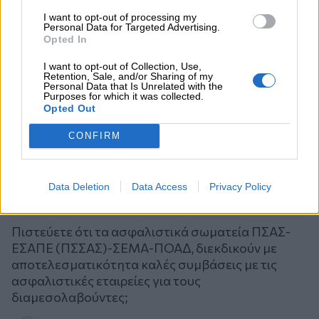
I want to opt-out of processing my
Personal Data for Targeted Advertising.
Opted In
I want to opt-out of Collection, Use,
Retention, Sale, and/or Sharing of my
Personal Data that Is Unrelated with the
Purposes for which it was collected.
Opted Out
CONFIRM
Data Deletion
Data Access
Privacy Policy
Ψηφοφορία
Πιστεύετε ότι τα ασφαλιστικά σωματεία ΠΣΑΣ-
ΕΣΑΠΕ (ΠΣΣΑΣ)-ΣΕΜΑ-ΠΟΑΔ, διεκδικούν με
αποτελεσματικότητα καλές συμβάσεις με τις
ασφαλιστικές εταιρείες για τους
διαμεσολαβούντες;
Επιλογές