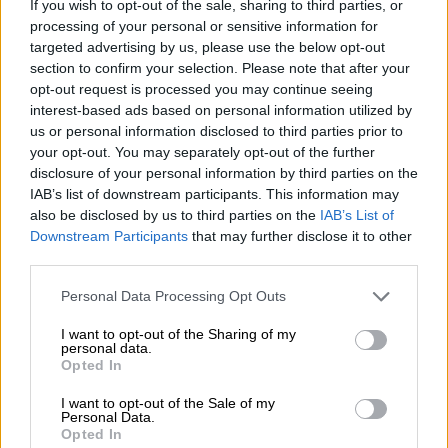
Kavita Patel - PhARMA Innovation Forum: Ένα στα πέντε
If you wish to opt-out of the sale, sharing to third parties, or
καινοτόμα φάρμακα φτάνει τελικά στην Ελλάδα
processing of your personal or sensitive information for
targeted advertising by us, please use the below opt-out
section to confirm your selection. Please note that after your
06.08.2026 - 11:37
Μείωση ασφαλιστικών εισφορών ύψους 240 εκατ. ευρώ
opt-out request is processed you may continue seeing
ζητούν οι έμποροι από την Κυβέρνηση
interest-based ads based on personal information utilized by
us or personal information disclosed to third parties prior to
your opt-out. You may separately opt-out of the further
06.08.2026 - 10:45
Ευρώπη: Μπορεί η κλιματική αλλαγή να οδηγήσει σε
disclosure of your personal information by third parties on the
ενεργειακή κρίση;
IAB’s list of downstream participants. This information may
also be disclosed by us to third parties on the
IAB’s List of
Downstream Participants
that may further disclose it to other
06.08.2026 - 09:15
third parties.
Στέλιος Λιανός – INTERAMERICAN / Αθηναϊκή Γενική Κλινική
Personal Data Processing Opt Outs
06.08.2026 - 08:40
Η γαλλική «ψήφος» στο «καλώδιο» και τα συμφέροντα, οι
I want to opt-out of the Sharing of my
ελληνικές τράπεζες «πρωταθλήτριες» στα δάνεια, νέο deal
personal data.
Βαρδινογιάννη- Εξάρχου και ο διπλασιασμός των κερδών της
Opted In
ΔΕΗ
I want to opt-out of the Sale of my
Personal Data.
05.08.2026 - 13:37
Opted In
Randy Schekman, Νομπελίστας Ιατρικής: «Σε πέντε χρόνια