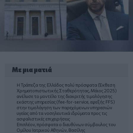
Με μια ματιά
Η Τράπεζα της Ελλάδος πολύ πρόσφατα (Έκθεση
Χρηματοπιστωτικής Σταθερότητας, Μάιος 2025)
ανέλυσε το μοντέλο της διακριτής τιμολόγησης
εκάστης υπηρεσίας (fee-for-service, εφεξής FFS)
στην τιμολόγηση των παρεχόμενων υπηρεσιών
υγείας από τα νοσηλευτικά ιδρύματα προς τις
ασφαλιστικές επιχειρήσεις
Επιπλέον, πρόσφατα ο διευθύνων σύμβουλος του
Ομίλου Ιατρικού Αθηνών, Βασίλης