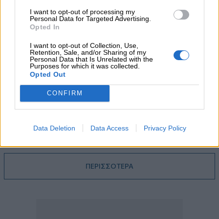
μπορεί να έχουμε θεραπεία που αναστέλλει την εξέλιξη του
I want to opt-out of processing my
Personal Data for Targeted Advertising.
Πάρκινσον»
Opted In
05.08.2026 - 12:33
I want to opt-out of Collection, Use,
Ε.Ε και παράνομη μετανάστευση: προτάσεις και δράσεις με
Retention, Sale, and/or Sharing of my
Personal Data that Is Unrelated with the
παρονομαστή το κοινό συμφέρον
Purposes for which it was collected.
Opted Out
05.08.2026 - 12:11
Αντώνης Βουκλαρής - «ΕΡΡΙΚΟΣ ΝΤΥΝΑΝ»
CONFIRM
05.08.2026 - 11:30
Η νέα εποχή στην εκπαίδευση των ασφαλιστικών
Data Deletion
Data Access
Privacy Policy
διαμεσολαβητών
ΠΕΡΙΣΣΟΤΕΡΑ