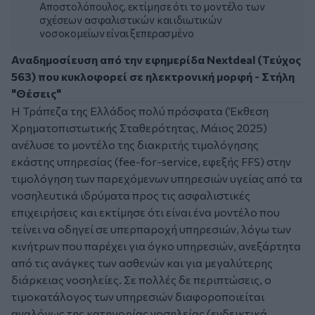
Αποστολόπουλος, εκτίμησε ότι το μοντέλο των
σχέσεων ασφαλιστικών και ιδιωτικών
νοσοκομείων είναι ξεπερασμένο
Αναδημοσίευση από την εφημερίδα Nextdeal (Τεύχος
563) που κυκλοφορεί σε ηλεκτρονική μορφή - Στήλη
"Θέσεις"
Η Τράπεζα της Ελλάδος πολύ πρόσφατα (Έκθεση
Χρηματοπιστωτικής Σταθερότητας, Μάιος 2025)
ανέλυσε το μοντέλο της διακριτής τιμολόγησης
εκάστης υπηρεσίας (fee-for-service, εφεξής FFS) στην
τιμολόγηση των παρεχόμενων υπηρεσιών υγείας από τα
νοσηλευτικά ιδρύματα προς τις ασφαλιστικές
επιχειρήσεις και εκτίμησε ότι είναι ένα μοντέλο που
τείνει να οδηγεί σε υπερπαροχή υπηρεσιών, λόγω των
κινήτρων που παρέχει για όγκο υπηρεσιών, ανεξάρτητα
από τις ανάγκες των ασθενών και για μεγαλύτερης
διάρκειας νοσηλείες. Σε πολλές δε περιπτώσεις, ο
τιμοκατάλογος των υπηρεσιών διαφοροποιείται
αναλόγως της κατηγορίας νοσηλείας (ενδεικτικά,