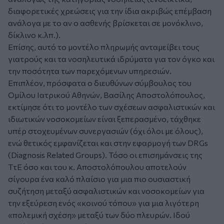
διαφορετικές χρεώσεις για την ίδια ακριβώς επέμβαση
ανάλογα με το αν ο ασθενής βρίσκεται σε μονόκλινο,
δίκλινο κ.λπ.).
Επίσης, αυτό το μοντέλο πληρωμής ανταμείβει τους
γιατρούς και τα νοσηλευτικά ιδρύματα για τον όγκο και
την ποσότητα των παρεχόμενων υπηρεσιών.
Επιπλέον, πρόσφατα ο διευθύνων σύμβουλος του
Ομίλου Ιατρικού Αθηνών, Βασίλης Αποστολόπουλος,
εκτίμησε ότι το μοντέλο των σχέσεων ασφαλιστικών και
ιδιωτικών νοσοκομείων είναι ξεπερασμένο, τάχθηκε
υπέρ στοχευμένων συνεργασιών (όχι όλοι με όλους),
ενώ θετικός εμφανίζεται και στην εφαρμογή των DRGs
(Diagnosis Related Groups). Τόσο οι επισημάνσεις της
ΤτΕ όσο και του κ. Αποστολόπουλου αποτελούν
σίγουρα ένα καλό πλαίσιο για μια πιο ουσιαστική
συζήτηση μεταξύ ασφαλιστικών και νοσοκομείων για
την εξεύρεση ενός «κοινού τόπου» για μια λιγότερη
«πολεμική σχέση» μεταξύ των δύο πλευρών. Ιδού