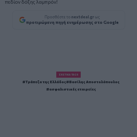
πεδίον δόξης λαμπρόν!
Προσθέστε το
nextdeal.gr
ως
προτιμώμενη πηγή ενημέρωσης στο Google
ΣΧΕΤΙΚΆ TAGS
Τράπεζα της Ελλάδος
Βασίλης Αποστολόπουλος
ασφαλιστικές εταιρείες