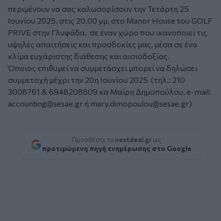
περιμένουν να σας καλωσορίσουν την Τετάρτη 25
Ιουνίου 2025, στις 20.00 μμ, στο Manor House του GOLF
PRIVE στην Γλυφάδα, σε έναν χώρο που ικανοποιεί τις
υψηλές απαιτήσεις και προσδοκίες μας, μέσα σε ένα
κλίμα ευχάριστης διάθεσης και αισιοδοξίας.
Όποιος επιθυμεί να συμμετάσχει μπορεί να δηλώσει
συμμετοχή μέχρι την 20η Ιουνίου 2025 (τηλ.: 210
3008761 & 6948208809 κα Μαίρη Δημοπούλου, e-mail:
accounting@sesae.gr
ή
mary.dimopoulou@sesae.gr
)
Προσθέστε το
nextdeal.gr
ως
προτιμώμενη πηγή ενημέρωσης στο Google