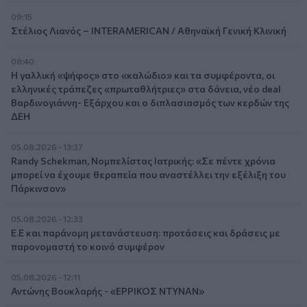
09:15
Στέλιος Λιανός – INTERAMERICAN / Αθηναϊκή Γενική Κλινική
08:40
Η γαλλική «ψήφος» στο «καλώδιο» και τα συμφέροντα, οι
ελληνικές τράπεζες «πρωταθλήτριες» στα δάνεια, νέο deal
Βαρδινογιάννη- Εξάρχου και ο διπλασιασμός των κερδών της
ΔΕΗ
05.08.2026 - 13:37
Randy Schekman, Νομπελίστας Ιατρικής: «Σε πέντε χρόνια
μπορεί να έχουμε θεραπεία που αναστέλλει την εξέλιξη του
Πάρκινσον»
05.08.2026 - 12:33
Ε.Ε και παράνομη μετανάστευση: προτάσεις και δράσεις με
παρονομαστή το κοινό συμφέρον
05.08.2026 - 12:11
Αντώνης Βουκλαρής - «ΕΡΡΙΚΟΣ ΝΤΥΝΑΝ»