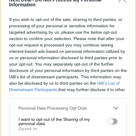
Information
πιστωτική επέκταση των ελληνικών τραπεζών, το «πάρτι»
στις αγορές, οι «κρυμμένες» αξίες της ΓΕΚ ΤΕΡΝΑ
If you wish to opt-out of the sale, sharing to third parties, or
05.08.2026 - 08:37
processing of your personal or sensitive information for
Ιωάννης Μπολέτης – ΩΝΑΣΕΙΟ
targeted advertising by us, please use the below opt-out
section to confirm your selection. Please note that after your
opt-out request is processed you may continue seeing
04.08.2026 - 15:33
ERGO Hellas: Μέτρα στήριξης για τους πληγέντες
interest-based ads based on personal information utilized by
ασφαλισμένους της από τις πυρκαγιές
us or personal information disclosed to third parties prior to
your opt-out. You may separately opt-out of the further
disclosure of your personal information by third parties on the
04.08.2026 - 12:40
IAB’s list of downstream participants. This information may
Τράπεζα Κύπρου: Ενισχυμένες κατά 31% οι ασφαλιστικές
υπηρεσίες - Κέρδη €252 εκατ. (+7%) και ROTE 18.8% στο
also be disclosed by us to third parties on the
IAB’s List of
εξάμηνο
Downstream Participants
that may further disclose it to other
third parties.
04.08.2026 - 11:49
Personal Data Processing Opt Outs
Σπύρος Γεωργαράς - «ΥΓΕΙΑ» / Ερευνητικό και Θεραπευτικό
Ινστιτούτο ΟΦΘΑΛΜΟΣ
I want to opt-out of the Sharing of my
personal data.
Opted In
ΠΕΡΙΣΣΟΤΕΡΑ