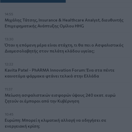
14:55
Μιχάλης Τάτσης, Insurance & Healthcare Analyst, διευθυντής
Επιχειρηματικής Ανάπτυξης Ομίλου HHG
13:30
Όταν η επόμενη μέρα είναι στάχτη, τι θα πει ο Ασφαλιστικός
Διαμεσολαβητής στον πελάτη κλάδου υγείας;
12:22
Kavita Patel - PhARMA Innovation Forum: Ένα στα πέντε
καινοτόμα φάρμακα φτάνει τελικά στην Ελλάδα
11:37
Μείωση ασφαλιστικών εισφορών ύψους 240 εκατ. ευρώ
ζητούν οι έμποροι από την Κυβέρνηση
10:45
Ευρώπη: Μπορεί η κλιματική αλλαγή να οδηγήσει σε
ενεργειακή κρίση;