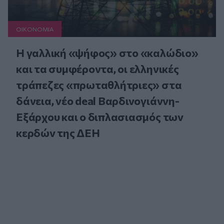
ΟΙΚΟΝΟΜΙΑ
Η γαλλική «ψήφος» στο «καλώδιο»
και τα συμφέροντα, οι ελληνικές
τράπεζες «πρωταθλήτριες» στα
δάνεια, νέο deal Βαρδινογιάννη-
Εξάρχου και ο διπλασιασμός των
κερδών της ΔΕΗ