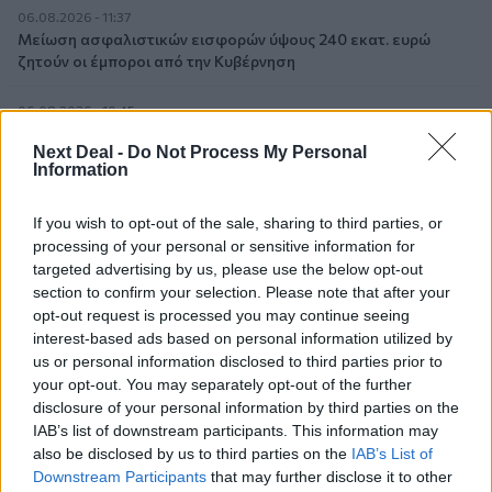
06.08.2026 - 11:37
Μείωση ασφαλιστικών εισφορών ύψους 240 εκατ. ευρώ
ζητούν οι έμποροι από την Κυβέρνηση
06.08.2026 - 10:45
Ευρώπη: Μπορεί η κλιματική αλλαγή να οδηγήσει σε
Next Deal -
Do Not Process My Personal
ενεργειακή κρίση;
Information
06.08.2026 - 09:15
If you wish to opt-out of the sale, sharing to third parties, or
Στέλιος Λιανός – INTERAMERICAN / Αθηναϊκή Γενική Κλινική
processing of your personal or sensitive information for
targeted advertising by us, please use the below opt-out
06.08.2026 - 08:40
section to confirm your selection. Please note that after your
Η γαλλική «ψήφος» στο «καλώδιο» και τα συμφέροντα, οι
opt-out request is processed you may continue seeing
ελληνικές τράπεζες «πρωταθλήτριες» στα δάνεια, νέο deal
interest-based ads based on personal information utilized by
Βαρδινογιάννη- Εξάρχου και ο διπλασιασμός των κερδών της
us or personal information disclosed to third parties prior to
ΔΕΗ
your opt-out. You may separately opt-out of the further
disclosure of your personal information by third parties on the
05.08.2026
IAB’s list of downstream participants. This information may
Randy Schekman, Νομπελίστας Ιατρικής: «Σε πέντε χρόνια
also be disclosed by us to third parties on the
IAB’s List of
μπορεί να έχουμε θεραπεία που αναστέλλει την εξέλιξη του
Downstream Participants
that may further disclose it to other
Πάρκινσον»