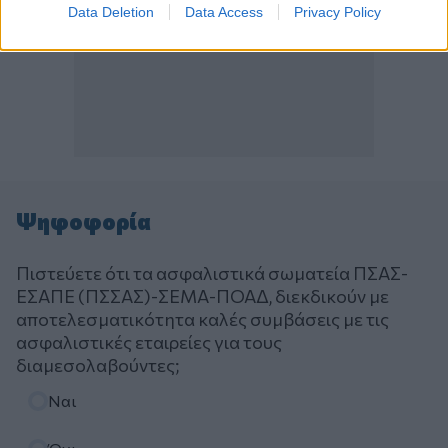
Data Deletion
Data Access
Privacy Policy
Ψηφοφορία
Πιστεύετε ότι τα ασφαλιστικά σωματεία ΠΣΑΣ-
ΕΣΑΠΕ (ΠΣΣΑΣ)-ΣΕΜΑ-ΠΟΑΔ, διεκδικούν με
αποτελεσματικότητα καλές συμβάσεις με τις
ασφαλιστικές εταιρείες για τους
διαμεσολαβούντες;
Επιλογές
Ναι