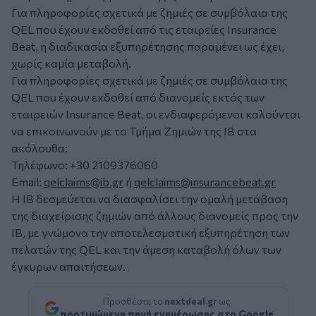
Για πληροφορίες σχετικά με ζημιές σε συμβόλαια της
QEL που έχουν εκδοθεί από τις εταιρείες Insurance
Beat, η διαδικασία εξυπηρέτησης παραμένει ως έχει,
χωρίς καμία
μεταβολή.
Για
πληροφορίες
σχετικά
με
ζημιές
σε
συμβόλαια
της
QEL
που
έχουν
εκδοθεί
από
διανομείς
εκτός των
εταιρειών Insurance Beat
, οι ενδιαφερόμενοι καλούνται
να επικοινωνούν με το Τμήμα Ζημιών της IB στα
ακόλουθα:
Τηλέφωνο: +30
2109376060
Email:
qelclaims@ib.gr
ή
qelclaims@insurancebeat.gr
Η IB δεσμεύεται να διασφαλίσει την ομαλή μετάβαση
της διαχείρισης ζημιών από άλλους διανομείς προς την
IB, με γνώμονα την αποτελεσματική εξυπηρέτηση των
πελατών της QEL και την άμεση καταβολή όλων των
έγκυρων απαιτήσεων.
Προσθέστε το
nextdeal.gr
ως
προτιμώμενη πηγή ενημέρωσης στο Google