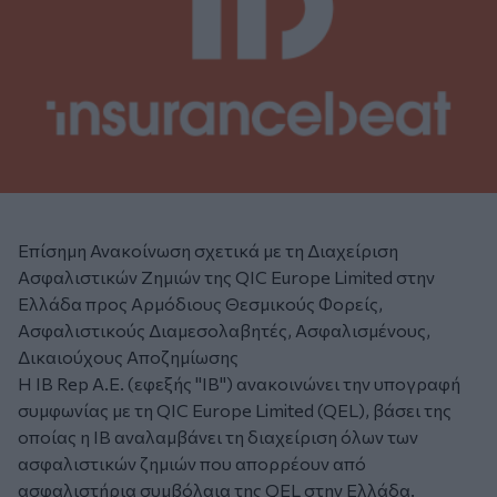
Επίσημη Ανακοίνωση σχετικά με τη Διαχείριση
Ασφαλιστικών Ζημιών της QIC Europe Limited στην
Ελλάδα προς Αρμόδιους Θεσμικούς Φορείς,
Ασφαλιστικούς Διαμεσολαβητές, Ασφαλισμένους,
Δικαιούχους Αποζημίωσης
Η IB Rep Α.Ε. (εφεξής "IB") ανακοινώνει την υπογραφή
συμφωνίας με τη QIC Europe
Limited
(QEL)
,
βάσει
της
οποίας
η
IB
αναλαμβάνει
τη
διαχείριση
όλων
των
ασφαλιστικών
ζημιών που απορρέουν από
ασφαλιστήρια συμβόλαια της QEL στην Ελλάδα.