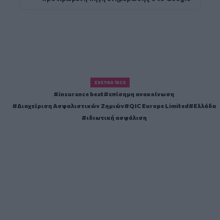
ΣΧΕΤΙΚΆ TAGS
insurance beat
επίσημη ανακοίνωση
Διαχείριση Ασφαλιστικών Ζημιών
QIC Europe Limited
Ελλάδα
ιδιωτική ασφάλιση