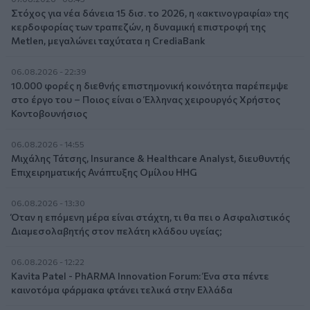
Στόχος για νέα δάνεια 15 δισ. το 2026, η «ακτινογραφία» της
κερδοφορίας των τραπεζών, η δυναμική επιστροφή της
Metlen, μεγαλώνει ταχύτατα η CrediaBank
06.08.2026 - 22:39
10.000 φορές η διεθνής επιστημονική κοινότητα παρέπεμψε
στο έργο του – Ποιος είναι ο Έλληνας χειρουργός Χρήστος
Κοντοβουνήσιος
06.08.2026 - 14:55
Μιχάλης Τάτσης, Insurance & Healthcare Analyst, διευθυντής
Επιχειρηματικής Ανάπτυξης Ομίλου HHG
06.08.2026 - 13:30
Όταν η επόμενη μέρα είναι στάχτη, τι θα πει ο Ασφαλιστικός
Διαμεσολαβητής στον πελάτη κλάδου υγείας;
06.08.2026 - 12:22
Kavita Patel - PhARMA Innovation Forum: Ένα στα πέντε
καινοτόμα φάρμακα φτάνει τελικά στην Ελλάδα