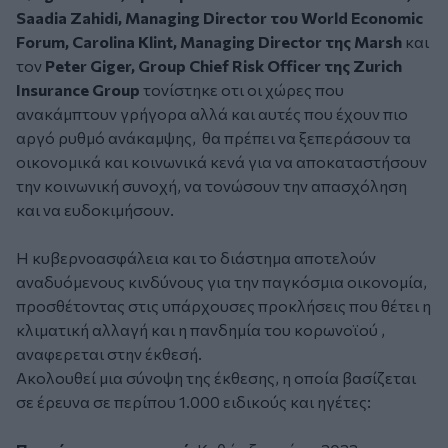
Saadia Zahidi, Managing Director του World Economic
Forum, Carolina Klint, Managing Director της Marsh
και
τον
Peter Giger, Group Chief Risk Officer της Zurich
Insurance Group
τονίστηκε οτι οι χώρες που
ανακάμπτουν γρήγορα αλλά και αυτές που έχουν πιο
αργό ρυθμό ανάκαμψης, θα πρέπει να ξεπεράσουν τα
οικονομικά και κοινωνικά κενά για να αποκαταστήσουν
την κοινωνική συνοχή, να τονώσουν την απασχόληση
και να ευδοκιμήσουν.
Η κυβερνοασφάλεια και το διάστημα αποτελούν
αναδυόμενους κινδύνους για την παγκόσμια οικονομία,
προσθέτοντας στις υπάρχουσες προκλήσεις που θέτει η
κλιματική αλλαγή και η πανδημία του κορωνοϊού ,
αναφερεται στην έκθεσή.
Ακολουθεί μια σύνοψη της έκθεσης, η οποία βασίζεται
σε έρευνα σε περίπου 1.000 ειδικούς και ηγέτες: