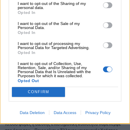
07.08.2026 - 11:01
I want to opt-out of the Sharing of my
personal data.
Generali: Αποτελέσματα Α' Εξαμήνου - Εξαιρετική ανάπτυξη
Opted In
στα Λειτουργικά και Προσαρμοσμένα Καθαρά Αποτελέσματα
με συμβολή από όλες τις επιχειρηματικές δραστηριότητες
I want to opt-out of the Sale of my
Personal Data.
Opted In
07.08.2026 - 10:28
Ομαδικά Ασφαλιστικά προϊόντα Επαγγελματικής
I want to opt-out of processing my
Συνταξιοδότησης: Νέο πεδίο ανάπτυξης για ασφαλιστικές και
Personal Data for Targeted Advertising.
ασφαλιστές
Opted In
07.08.2026 - 09:23
I want to opt-out of Collection, Use,
Retention, Sale, and/or Sharing of my
CrediaBank: Οικονομικά Αποτελέσματα A’ Εξαμήνου 2026 -
Personal Data that Is Unrelated with the
Υψηλοί ρυθμοί ανάπτυξης και νέα ρεκόρ επιδόσεων
Purposes for which it was collected.
Opted Out
07.08.2026 - 08:45
CONFIRM
Στόχος για νέα δάνεια 15 δισ. το 2026, η «ακτινογραφία» της
κερδοφορίας των τραπεζών, η δυναμική επιστροφή της
Metlen, μεγαλώνει ταχύτατα η CrediaBank
Data Deletion
Data Access
Privacy Policy
06.08.2026 - 22:39
10.000 φορές η διεθνής επιστημονική κοινότητα παρέπεμψε
στο έργο του – Ποιος είναι ο Έλληνας χειρουργός Χρήστος