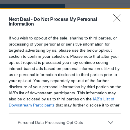
Ροή ειδήσεων
Δημοφιλή
Next Deal -
Do Not Process My Personal
Information
07.08.2026 - 14:38
Θεόδωρος Τέγος (ΓΝΑ ΕΥΑΓΓΕΛΙΣΜΟΣ): Νέο παράθυρο
If you wish to opt-out of the sale, sharing to third parties, or
ελπίδας για τους ογκολογικούς ασθενείς μέσω κλινικών
processing of your personal or sensitive information for
δοκιμών
targeted advertising by us, please use the below opt-out
section to confirm your selection. Please note that after your
07.08.2026 - 13:16
opt-out request is processed you may continue seeing
Χρήστος Γεωργόπουλος – «ΕΡΡΙΚΟΣ ΝΤΥΝΑΝ»/ΚΕΝΤΡΟ
interest-based ads based on personal information utilized by
ΑΝΑΠΛΑΣΗ
us or personal information disclosed to third parties prior to
your opt-out. You may separately opt-out of the further
07.08.2026 - 12:25
disclosure of your personal information by third parties on the
Allianz: Ισχυρές επιδόσεις στο α’ εξάμηνο του 2026 – Ο Oliver
IAB’s list of downstream participants. This information may
Bäte συνδέει τα αποτελέσματα με το κλείσιμο του
also be disclosed by us to third parties on the
IAB’s List of
«protection gap»
Downstream Participants
that may further disclose it to other
third parties.
07.08.2026 - 12:12
Οι αισθητήρες βλέπουν καλύτερα από τον άνθρωπο. Πάντα;
Personal Data Processing Opt Outs