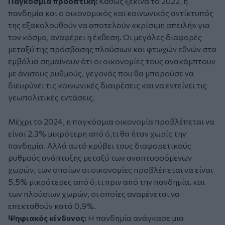
Παγκόσμια προοπτική:
Καθώς ξεκινά το 2022, η
πανδημία και ο οικονομικός και κοινωνικός αντίκτυπός
της εξακολουθούν να αποτελούν «κρίσιμη απειλή» για
τον κόσμο, αναφέρει η έκθεση. Οι μεγάλες διαφορές
μεταξύ της πρόσβασης πλούσιων και φτωχών εθνών στα
εμβόλια σημαίνουν ότι οι οικονομίες τους ανακάμπτουν
με άνισους ρυθμούς, γεγονός που θα μπορούσε να
διευρύνει τις κοινωνικές διαιρέσεις και να εντείνει τις
γεωπολιτικές εντάσεις.
Μέχρι το 2024, η παγκόσμια οικονομία προβλέπεται να
είναι 2,3% μικρότερη από ό,τι θα ήταν χωρίς την
πανδημία. Αλλά αυτό κρύβει τους διαφορετικούς
ρυθμούς ανάπτυξης μεταξύ των αναπτυσσόμενων
χωρών, των οποίων οι οικονομίες προβλέπεται να είναι
5,5% μικρότερες από ό,τι πριν από την πανδημία, και
των πλούσιων χωρών, οι οποίες αναμένεται να
επεκταθούν κατά 0,9%.
Ψηφιακός κίνδυνος:
Η πανδημία ανάγκασε μια