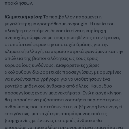
προκλήσεων.
Κλιματική κρίση:
Το περιβάλλον παραμένει η
μεγαλύτερη μακροπρόθεσμη ανησυχία. Η υγεία του
πλανήτη την επόμενη δεκαετία είναι η κυρίαρχη
ανησυχία, σύμφωνα με τους ερωτηθέντες στην έρευνα,
οι οποίοι ανέφεραν την αποτυχία δράσης για την
κλιματική αλλαγή, τα ακραία καιρικά φαινόμενα και την
απώλεια της βιοποικιλότητας ως τους τρεις
κορυφαίους κινδύνους. Διαφορετικές χώρες
ακολουθούν διαφορετικές προσεγγίσεις, με ορισμένες
να κινούνται πιο γρήγορα για να υιοθετήσουν ένα
μοντέλο μηδενικού άνθρακα από άλλες. Και οι δύο
προσεγγίσεις έχουν μειονεκτήματα. Ενώ η αργή κίνηση
θα μπορούσε να ριζοσπαστικοποιήσει περισσότερους
ανθρώπους που πιστεύουν ότι η κυβέρνηση δεν ενεργεί
επειγόντως, μια ταχύτερη απομάκρυνση από τις
βιομηχανίες με έντονες εκπομπές άνθρακα θα
μπορούσε να προκαλέσει οικονομική αναταραχή και να