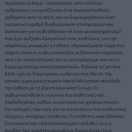
τεράστια αλλαγή – απαιτώντας από πολλούς
ανθρώπους να εργάζονται ή να παρακολουθούν
μαθήματα από το σπίτι και να δημιουργήσουν έναν
εκρηκτικό αριθμό διαδικτυακών πλατφορμών και
συσκευών για να βοηθήσουν σε έναν μετασχηματισμό
που έχει αυξήσει δραματικά τους κινδύνους για την
ασφάλεια, αναφέρει η έκθεση. «Βρισκόμαστε τώρα στο
σημείο όπου οι κυβερνοαπειλές αυξάνονται ταχύτερα
από την ικανότητά μας να τις αποτρέψουμε και να τις
διαχειριστούμε αποτελεσματικά», δήλωσε η Carolina
Klint, ηγέτης διαχείρισης κινδύνου στη Marsh, της
οποίας η μητρική εταιρεία Marsh McLennan συνέταξε
την έκθεση με τη Zurich Insurance Group. Οι
κυβερνοεπιθέσεις γίνονται πιο επιθετικές και
διαδεδομένες, καθώς οι εγκληματίες χρησιμοποιούν
πιο σκληρές τακτικές για να κυνηγήσουν πιο ευάλωτους
στόχους, αναφέρει η έκθεση. Οι επιθέσεις κακόβουλου
λογισμικού και ransomware έχουν αυξηθεί, ενώ η
άνοδος των κρυπτονομισμάτων διευκολύνει τους