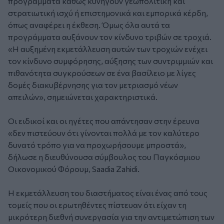
προγράμματα καθώς κυνηγούν γεωπολιτική και
στρατιωτική ισχύ ή επιστημονικά και εμπορικά κέρδη,
όπως αναφέρει η έκθεση. Όμως όλα αυτά τα
προγράμματα αυξάνουν τον κίνδυνο τριβών σε τροχιά.
«Η αυξημένη εκμετάλλευση αυτών των τροχιών ενέχει
τον κίνδυνο συμφόρησης, αύξησης των συντριμμιών και
πιθανότητα συγκρούσεων σε ένα βασίλειο με λίγες
δομές διακυβέρνησης για τον μετριασμό νέων
απειλών», σημειώνεται χαρακτηριστικά.
Οι ειδικοί και οι ηγέτες που απάντησαν στην έρευνα
«δεν πιστεύουν ότι γίνονται πολλά με τον καλύτερο
δυνατό τρόπο για να προχωρήσουμε μπροστά»,
δήλωσε η διευθύνουσα σύμβουλος του Παγκόσμιου
Οικονομικού Φόρουμ, Saadia Zahidi.
Η εκμετάλλευση του διαστήματος είναι ένας από τους
τομείς που οι ερωτηθέντες πίστευαν ότι είχαν τη
μικρότερη διεθνή συνεργασία για την αντιμετώπιση των