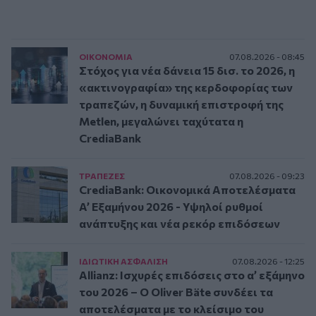
ΟΙΚΟΝΟΜΙΑ
07.08.2026 - 08:45
Στόχος για νέα δάνεια 15 δισ. το 2026, η
«ακτινογραφία» της κερδοφορίας των
τραπεζών, η δυναμική επιστροφή της
Metlen, μεγαλώνει ταχύτατα η
CrediaBank
ΤΡAΠΕΖΕΣ
07.08.2026 - 09:23
CrediaBank: Οικονομικά Αποτελέσματα
A’ Εξαμήνου 2026 - Υψηλοί ρυθμοί
ανάπτυξης και νέα ρεκόρ επιδόσεων
ΙΔΙΩΤΙΚΗ ΑΣΦAΛΙΣΗ
07.08.2026 - 12:25
Allianz: Ισχυρές επιδόσεις στο α’ εξάμηνο
του 2026 – Ο Oliver Bäte συνδέει τα
αποτελέσματα με το κλείσιμο του