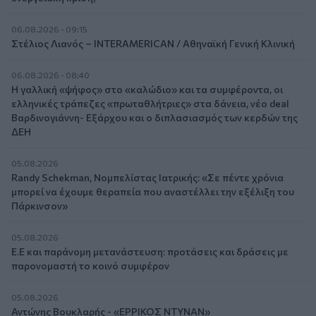
06.08.2026 - 09:15
Στέλιος Λιανός – INTERAMERICAN / Αθηναϊκή Γενική Κλινική
06.08.2026 - 08:40
Η γαλλική «ψήφος» στο «καλώδιο» και τα συμφέροντα, οι
ελληνικές τράπεζες «πρωταθλήτριες» στα δάνεια, νέο deal
Βαρδινογιάννη- Εξάρχου και ο διπλασιασμός των κερδών της
ΔΕΗ
05.08.2026
Randy Schekman, Νομπελίστας Ιατρικής: «Σε πέντε χρόνια
μπορεί να έχουμε θεραπεία που αναστέλλει την εξέλιξη του
Πάρκινσον»
05.08.2026
Ε.Ε και παράνομη μετανάστευση: προτάσεις και δράσεις με
παρονομαστή το κοινό συμφέρον
05.08.2026
Αντώνης Βουκλαρής - «ΕΡΡΙΚΟΣ ΝΤΥΝΑΝ»