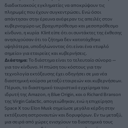
διαδικτυακούς εγκληματίες να αποκρύψουν τις
πληρωμές που έχουν συγκεντρώσει. Ενώ όσοι
απάντησαν στην έρευνα ανέφεραν τις απειλές στον
κυβερνοχώρο ως βραχυπρόθεσμο και μεσοπρόθεσμο
κίνδυνο, η κυρία Klint είπε ότι οι συντάκτες της έκθεσης
ανησυχούσαν ότι το ζήτημα δεν κατατάχθηκε
υψηλότερα, υποδηλώνοντας ότι είναι ένα «τυφλό
σημείο» για εταιρείες και κυβερνήσεις.
Διάστημα:
Το διάστημα είναι το τελευταίο σύνορο —
για τον κίνδυνο. Η πτώση του κόστους για την
τεχνολογία εκτόξευσης έχει οδηγήσει σε μια νέα
διαστημική κούρσα μεταξύ εταιρειών και κυβερνήσεων.
Πέρυσι, το διαστημικό τουριστικό εγχείρημα του
ιδρυτή της Amazon, η Blue Origin, και ο Richard Branson
της Virgin Galactic, απογειώθηκαν, ενώ η επιχείρηση
Space X του Elon Musk σημείωσε μεγάλα κέρδη στην
εκτόξευση αστροναυτών και δορυφόρων. Εν τω μεταξύ,
μια σειρά από χώρες ενισχύουν τα διαστημικά τους