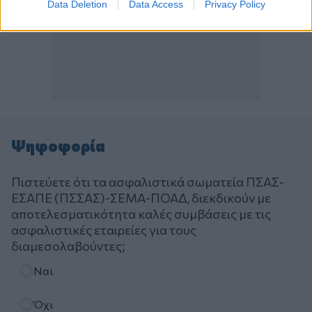
Data Deletion
Data Access
Privacy Policy
Ψηφοφορία
Πιστεύετε ότι τα ασφαλιστικά σωματεία ΠΣΑΣ-
ΕΣΑΠΕ (ΠΣΣΑΣ)-ΣΕΜΑ-ΠΟΑΔ, διεκδικούν με
αποτελεσματικότητα καλές συμβάσεις με τις
ασφαλιστικές εταιρείες για τους
διαμεσολαβούντες;
Επιλογές
Ναι
Όχι