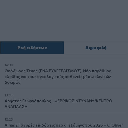
Ροή ειδήσεων
Δημοφιλή
14:38
Θεόδωρος Τέγος (ΓΝΑ ΕΥΑΓΓΕΛΙΣΜΟΣ): Νέο παράθυρο
ελπίδας για τους ογκολογικούς ασθενείς μέσω κλινικών
δοκιμών
13:16
Χρήστος Γεωργόπουλος – «ΕΡΡΙΚΟΣ ΝΤΥΝΑΝ»/ΚΕΝΤΡΟ
ΑΝΑΠΛΑΣΗ
12:25
Allianz: Ισχυρές επιδόσεις στο α’ εξάμηνο του 2026 – Ο Oliver