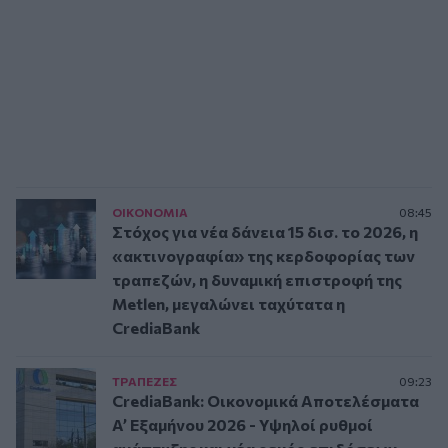
ΟΙΚΟΝΟΜΙΑ
08:45
Στόχος για νέα δάνεια 15 δισ. το 2026, η
«ακτινογραφία» της κερδοφορίας των
τραπεζών, η δυναμική επιστροφή της
Metlen, μεγαλώνει ταχύτατα η
CrediaBank
ΤΡAΠΕΖΕΣ
09:23
CrediaBank: Οικονομικά Αποτελέσματα
A’ Εξαμήνου 2026 - Υψηλοί ρυθμοί