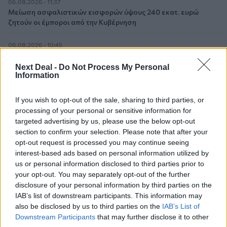
06.08.2026 - 11:37
Μείωση ασφαλιστικών εισφορών ύψους 240 εκατ. ευρώ
ζητούν οι έμποροι από την Κυβέρνηση
06.08.2026 - 10:45
Ευρώπη: Μπορεί η κλιματική αλλαγή να οδηγήσει σε
ενεργειακή κρίση;
Next Deal -
Do Not Process My Personal
Information
06.08.2026 - 09:15
Στέλιος Λιανός – INTERAMERICAN / Αθηναϊκή Γενική Κλινική
If you wish to opt-out of the sale, sharing to third parties, or
processing of your personal or sensitive information for
targeted advertising by us, please use the below opt-out
06.08.2026 - 08:40
Η γαλλική «ψήφος» στο «καλώδιο» και τα συμφέροντα, οι
section to confirm your selection. Please note that after your
ελληνικές τράπεζες «πρωταθλήτριες» στα δάνεια, νέο deal
opt-out request is processed you may continue seeing
Βαρδινογιάννη- Εξάρχου και ο διπλασιασμός των κερδών της
interest-based ads based on personal information utilized by
ΔΕΗ
us or personal information disclosed to third parties prior to
your opt-out. You may separately opt-out of the further
05.08.2026 - 13:37
disclosure of your personal information by third parties on the
Randy Schekman, Νομπελίστας Ιατρικής: «Σε πέντε χρόνια
IAB’s list of downstream participants. This information may
μπορεί να έχουμε θεραπεία που αναστέλλει την εξέλιξη του
also be disclosed by us to third parties on the
IAB’s List of
Πάρκινσον»
Downstream Participants
that may further disclose it to other