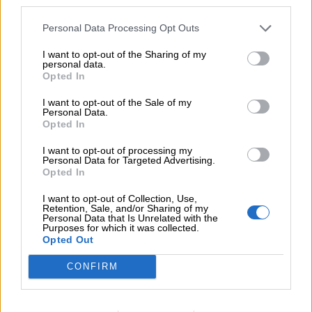
third parties.
05.08.2026 - 12:33
Personal Data Processing Opt Outs
Ε.Ε και παράνομη μετανάστευση: προτάσεις και δράσεις με
παρονομαστή το κοινό συμφέρον
I want to opt-out of the Sharing of my
personal data.
05.08.2026 - 12:11
Opted In
Αντώνης Βουκλαρής - «ΕΡΡΙΚΟΣ ΝΤΥΝΑΝ»
I want to opt-out of the Sale of my
Personal Data.
05.08.2026 - 11:30
Opted In
Η νέα εποχή στην εκπαίδευση των ασφαλιστικών
διαμεσολαβητών
I want to opt-out of processing my
Personal Data for Targeted Advertising.
Opted In
ΠΕΡΙΣΣΟΤΕΡΑ
I want to opt-out of Collection, Use,
Retention, Sale, and/or Sharing of my
Personal Data that Is Unrelated with the
Purposes for which it was collected.
Opted Out
CONFIRM