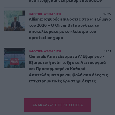
ανάπτυξης και νέα ρεκόρ επιδόσεων
ΙΔΙΩΤΙΚΗ ΑΣΦAΛΙΣΗ
12:25
Allianz: Ισχυρές επιδόσεις στο α’ εξάμηνο
του 2026 – Ο Oliver Bäte συνδέει τα
αποτελέσματα με το κλείσιμο του
«protection gap»
ΙΔΙΩΤΙΚΗ ΑΣΦAΛΙΣΗ
11:01
Generali: Αποτελέσματα Α' Εξαμήνου -
Εξαιρετική ανάπτυξη στα Λειτουργικά
και Προσαρμοσμένα Καθαρά
Αποτελέσματα με συμβολή από όλες τις
επιχειρηματικές δραστηριότητες
ΑΝΑΚΑΛΥΨΤΕ ΠΕΡΙΣΣΟΤΕΡΑ