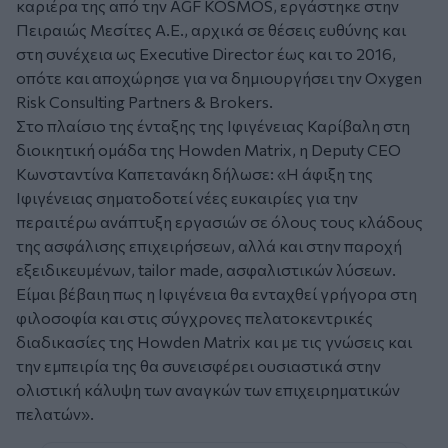
καριέρα της από την AGF KOSMOS, εργάστηκε στην
Πειραιώς Μεσίτες Α.Ε., αρχικά σε θέσεις ευθύνης και
στη συνέχεια ως Executive Director έως και το 2016,
οπότε και αποχώρησε για να δημιουργήσει την Oxygen
Risk Consulting Partners & Brokers.
Στο πλαίσιο της ένταξης της Ιφιγένειας Καρίβαλη στη
διοικητική ομάδα της Howden Matrix, η Deputy CEO
Kωνσταντίνα Καπετανάκη δήλωσε: «Η άφιξη της
Ιφιγένειας σηματοδοτεί νέες ευκαιρίες για την
περαιτέρω ανάπτυξη εργασιών σε όλους τους κλάδους
της ασφάλισης επιχειρήσεων, αλλά και στην παροχή
εξειδικευμένων, tailor made, ασφαλιστικών λύσεων.
Είμαι βέβαιη πως η Ιφιγένεια θα ενταχθεί γρήγορα στη
φιλοσοφία και στις σύγχρονες πελατοκεντρικές
διαδικασίες της Howden Matrix και με τις γνώσεις και
την εμπειρία της θα συνεισφέρει ουσιαστικά στην
ολιστική κάλυψη των αναγκών των επιχειρηματικών
πελατών».