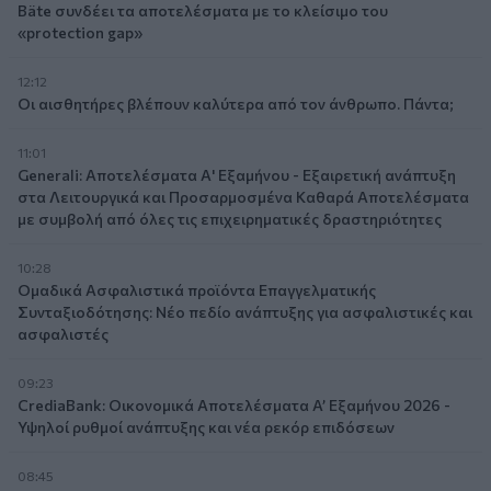
Bäte συνδέει τα αποτελέσματα με το κλείσιμο του
«protection gap»
12:12
Οι αισθητήρες βλέπουν καλύτερα από τον άνθρωπο. Πάντα;
11:01
Generali: Αποτελέσματα Α' Εξαμήνου - Εξαιρετική ανάπτυξη
στα Λειτουργικά και Προσαρμοσμένα Καθαρά Αποτελέσματα
με συμβολή από όλες τις επιχειρηματικές δραστηριότητες
10:28
Ομαδικά Ασφαλιστικά προϊόντα Επαγγελματικής
Συνταξιοδότησης: Νέο πεδίο ανάπτυξης για ασφαλιστικές και
ασφαλιστές
09:23
CrediaBank: Οικονομικά Αποτελέσματα A’ Εξαμήνου 2026 -
Υψηλοί ρυθμοί ανάπτυξης και νέα ρεκόρ επιδόσεων
08:45