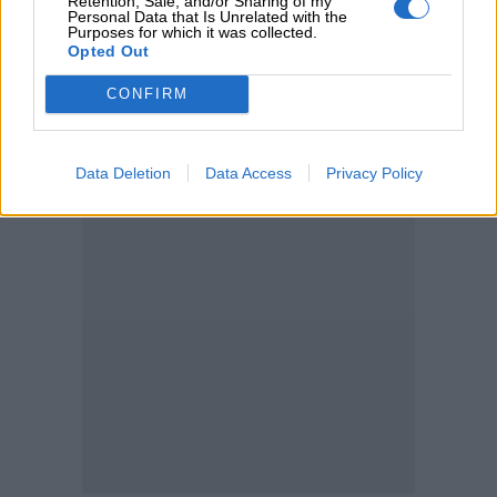
Retention, Sale, and/or Sharing of my
Personal Data that Is Unrelated with the
05.08.2026 - 11:30
Purposes for which it was collected.
Η νέα εποχή στην εκπαίδευση των ασφαλιστικών
Opted Out
διαμεσολαβητών
CONFIRM
ΠΕΡΙΣΣΟΤΕΡΑ
Data Deletion
Data Access
Privacy Policy