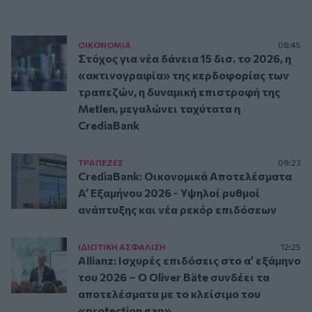
ΟΙΚΟΝΟΜΙΑ
08:45
Στόχος για νέα δάνεια 15 δισ. το 2026, η
«ακτινογραφία» της κερδοφορίας των
τραπεζών, η δυναμική επιστροφή της
Metlen, μεγαλώνει ταχύτατα η
CrediaBank
ΤΡAΠΕΖΕΣ
09:23
CrediaBank: Οικονομικά Αποτελέσματα
A’ Εξαμήνου 2026 - Υψηλοί ρυθμοί
ανάπτυξης και νέα ρεκόρ επιδόσεων
ΙΔΙΩΤΙΚΗ ΑΣΦAΛΙΣΗ
12:25
Allianz: Ισχυρές επιδόσεις στο α’ εξάμηνο
του 2026 – Ο Oliver Bäte συνδέει τα
αποτελέσματα με το κλείσιμο του
«protection gap»