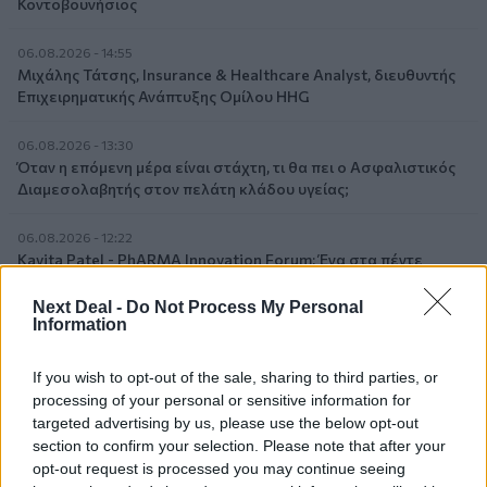
Κοντοβουνήσιος
06.08.2026 - 14:55
Μιχάλης Τάτσης, Insurance & Healthcare Analyst, διευθυντής
Επιχειρηματικής Ανάπτυξης Ομίλου HHG
06.08.2026 - 13:30
Όταν η επόμενη μέρα είναι στάχτη, τι θα πει ο Ασφαλιστικός
Διαμεσολαβητής στον πελάτη κλάδου υγείας;
06.08.2026 - 12:22
Kavita Patel - PhARMA Innovation Forum: Ένα στα πέντε
καινοτόμα φάρμακα φτάνει τελικά στην Ελλάδα
Next Deal -
Do Not Process My Personal
Information
06.08.2026 - 11:37
Μείωση ασφαλιστικών εισφορών ύψους 240 εκατ. ευρώ
ζητούν οι έμποροι από την Κυβέρνηση
If you wish to opt-out of the sale, sharing to third parties, or
processing of your personal or sensitive information for
targeted advertising by us, please use the below opt-out
06.08.2026 - 10:45
Ευρώπη: Μπορεί η κλιματική αλλαγή να οδηγήσει σε
section to confirm your selection. Please note that after your
ενεργειακή κρίση;
opt-out request is processed you may continue seeing