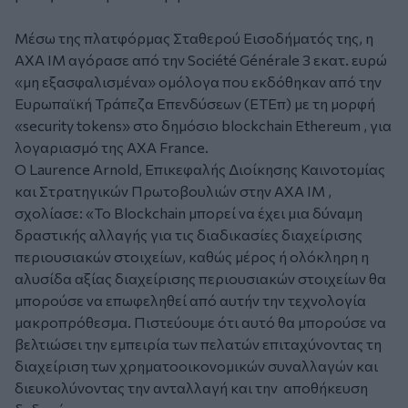
Μέσω της πλατφόρμας Σταθερού Εισοδήματός της, η
AXA IM αγόρασε από την Société Générale 3 εκατ. ευρώ
«μη εξασφαλισμένα» ομόλογα που εκδόθηκαν από την
Ευρωπαϊκή Τράπεζα Επενδύσεων (ΕΤΕπ) με τη μορφή
«security tokens» στο δημόσιο blockchain Ethereum , για
λογαριασμό της AXA France.
Ο Laurence Arnold, Επικεφαλής Διοίκησης Καινοτομίας
και Στρατηγικών Πρωτοβουλιών στην AXA IM ,
σχολίασε: «Το Blockchain μπορεί να έχει μια δύναμη
δραστικής αλλαγής για τις διαδικασίες διαχείρισης
περιουσιακών στοιχείων, καθώς μέρος ή ολόκληρη η
αλυσίδα αξίας διαχείρισης περιουσιακών στοιχείων θα
μπορούσε να επωφεληθεί από αυτήν την τεχνολογία
μακροπρόθεσμα. Πιστεύουμε ότι αυτό θα μπορούσε να
βελτιώσει την εμπειρία των πελατών επιταχύνοντας τη
διαχείριση των χρηματοοικονομικών συναλλαγών και
διευκολύνοντας την ανταλλαγή και την αποθήκευση