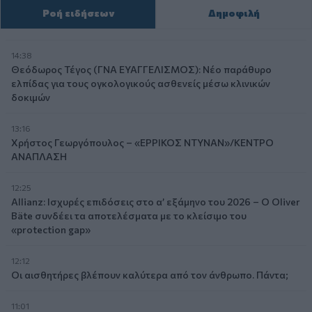
Ροή ειδήσεων
Δημοφιλή
14:38
Θεόδωρος Τέγος (ΓΝΑ ΕΥΑΓΓΕΛΙΣΜΟΣ): Νέο παράθυρο
ελπίδας για τους ογκολογικούς ασθενείς μέσω κλινικών
δοκιμών
13:16
Χρήστος Γεωργόπουλος – «ΕΡΡΙΚΟΣ ΝΤΥΝΑΝ»/ΚΕΝΤΡΟ
ΑΝΑΠΛΑΣΗ
12:25
Allianz: Ισχυρές επιδόσεις στο α’ εξάμηνο του 2026 – Ο Oliver
Bäte συνδέει τα αποτελέσματα με το κλείσιμο του
«protection gap»
12:12
Οι αισθητήρες βλέπουν καλύτερα από τον άνθρωπο. Πάντα;
11:01