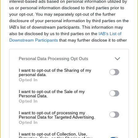
interest-based ads based on personal information utilized by
us or personal information disclosed to third parties prior to
06.08.2026 - 09:15
Στέλιος Λιανός – INTERAMERICAN / Αθηναϊκή Γενική Κλινική
your opt-out. You may separately opt-out of the further
disclosure of your personal information by third parties on the
IAB’s list of downstream participants. This information may
06.08.2026 - 08:40
also be disclosed by us to third parties on the
IAB’s List of
Η γαλλική «ψήφος» στο «καλώδιο» και τα συμφέροντα, οι
Downstream Participants
that may further disclose it to other
ελληνικές τράπεζες «πρωταθλήτριες» στα δάνεια, νέο deal
Βαρδινογιάννη- Εξάρχου και ο διπλασιασμός των κερδών της
third parties.
ΔΕΗ
Personal Data Processing Opt Outs
05.08.2026 - 13:37
I want to opt-out of the Sharing of my
Randy Schekman, Νομπελίστας Ιατρικής: «Σε πέντε χρόνια
personal data.
μπορεί να έχουμε θεραπεία που αναστέλλει την εξέλιξη του
Opted In
Πάρκινσον»
I want to opt-out of the Sale of my
Personal Data.
05.08.2026 - 12:33
Opted In
Ε.Ε και παράνομη μετανάστευση: προτάσεις και δράσεις με
παρονομαστή το κοινό συμφέρον
I want to opt-out of processing my
Personal Data for Targeted Advertising.
Opted In
05.08.2026 - 12:11
Αντώνης Βουκλαρής - «ΕΡΡΙΚΟΣ ΝΤΥΝΑΝ»
I want to opt-out of Collection, Use,