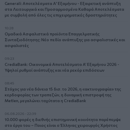
Generali: Αποτελέσματα Α' Εξαμήνου - Εξαιρετική ανάπτυξη
στα Λειτουργικά και Προσαρμοσμένα Καθαρά Αποτελέσματα
με συμβολή από όλες τις επιχειρηματικές δραστηριότητες
10:28
Ομαδικά Ασφαλιστικά προϊόντα Επαγγελματικής
Συνταξιοδότησης: Νέο πεδίο ανάπτυξης για ασφαλιστικές και
ασφαλιστές
09:23
CrediaBank: Οικονομικά Αποτελέσματα A’ Εξαμήνου 2026 -
Υψηλοί ρυθμοί ανάπτυξης και νέα ρεκόρ επιδόσεων
08:45
Στόχος για νέα δάνεια 15 δισ. το 2026, η «ακτινογραφία» της
κερδοφορίας των τραπεζών, η δυναμική επιστροφή της
Metlen, μεγαλώνει ταχύτατα η CrediaBank
06.08.2026 - 22:39
10.000 φορές η διεθνής επιστημονική κοινότητα παρέπεμψε
στο έργο του – Ποιος είναι ο Έλληνας χειρουργός Χρήστος