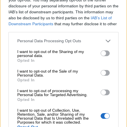
disclosure of your personal information by third parties on the
IAB’s list of downstream participants. This information may
06.08.2026 - 13:30
Όταν η επόμενη μέρα είναι στάχτη, τι θα πει ο Ασφαλιστικός
also be disclosed by us to third parties on the
IAB’s List of
Διαμεσολαβητής στον πελάτη κλάδου υγείας;
Downstream Participants
that may further disclose it to other
third parties.
06.08.2026 - 12:22
Personal Data Processing Opt Outs
Kavita Patel - PhARMA Innovation Forum: Ένα στα πέντε
καινοτόμα φάρμακα φτάνει τελικά στην Ελλάδα
I want to opt-out of the Sharing of my
personal data.
06.08.2026 - 11:37
Opted In
Μείωση ασφαλιστικών εισφορών ύψους 240 εκατ. ευρώ
I want to opt-out of the Sale of my
ζητούν οι έμποροι από την Κυβέρνηση
Personal Data.
Opted In
06.08.2026 - 10:45
Ευρώπη: Μπορεί η κλιματική αλλαγή να οδηγήσει σε
I want to opt-out of processing my
Personal Data for Targeted Advertising.
ενεργειακή κρίση;
Opted In
06.08.2026 - 09:15
I want to opt-out of Collection, Use,
Στέλιος Λιανός – INTERAMERICAN / Αθηναϊκή Γενική Κλινική
Retention, Sale, and/or Sharing of my
Personal Data that Is Unrelated with the
Purposes for which it was collected.
06.08.2026 - 08:40
Opted Out