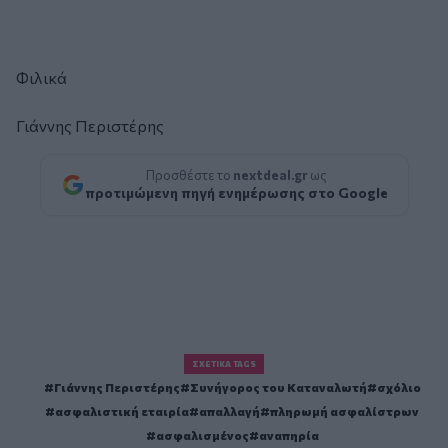
Φιλικά
Γιάννης Περιστέρης
Προσθέστε το
nextdeal.gr
ως
προτιμώμενη πηγή ενημέρωσης στο Google
ΣΧΕΤΙΚΆ TAGS
Γιάννης Περιστέρης
Συνήγορος του Καταναλωτή
σχόλιο
ασφαλιστική εταιρία
απαλλαγή
πληρωμή ασφαλίστρων
ασφαλισμένος
αναπηρία