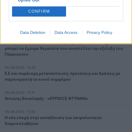
Η γαλλική «ψήφος» στο «καλώδιο» και τα συμφέροντα, οι
ελληνικές τράπεζες «πρωταθλήτριες» στα δάνεια, νέο deal
CONFIRM
Βαρδινογιάννη- Εξάρχου και ο διπλασιασμός των κερδών της
ΔΕΗ
Data Deletion
Data Access
Privacy Policy
05.08.2026 - 13:37
Randy Schekman, Νομπελίστας Ιατρικής: «Σε πέντε χρόνια
μπορεί να έχουμε θεραπεία που αναστέλλει την εξέλιξη του
Πάρκινσον»
05.08.2026 - 12:33
Ε.Ε και παράνομη μετανάστευση: προτάσεις και δράσεις με
παρονομαστή το κοινό συμφέρον
05.08.2026 - 12:11
Αντώνης Βουκλαρής - «ΕΡΡΙΚΟΣ ΝΤΥΝΑΝ»
05.08.2026 - 11:30
Η νέα εποχή στην εκπαίδευση των ασφαλιστικών
διαμεσολαβητών