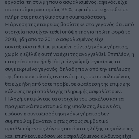
εργασία, τη στιγμή που ο ασφαλισμένος, αφενός, είχε
πιστοποίηση αναπηρίας 85%, αφετέρου, είχε τεθεί σε
πλήρη στερητική δικαστική συμπαράσταση.
Η άρνηση της εταιρείας βασίστηκε στο γεγονός ότι, από
στοιχεία που είχαν τεθεί υπόψη της για πρώτη φορά το
2018, ήδη από το 2011 ο ασφαλισμένος είχε
συνταξιοδοτηθεί με μειωμένη σύνταξη λόγω γήρατος,
χωρίς η εξέλιξη αυτή να έχει της αναγγελθεί. Επιπλέον, η
εταιρεία υποστήριξε ότι, εάν γνώριζε εγκαίρως το
συγκεκριμένο γεγονός, δηλαδή πριν από την επέλευση
της διαρκούς ολικής ανικανότητας του ασφαλισμένου,
θα είχε ήδη από τότε προβεί σε αφαίρεση της επίμαχης
κάλυψης περί απαλλαγής πληρωμής ασφαλίστρων.
Η Αρχή, εκτιμώντας τα στοιχεία του φακέλου και τα
πραγματικά περιστατικά της υπόθεσης, έκρινε ότι,
εφόσον η συνταξιοδότηση λόγω γήρατος δεν
συμπεριλαμβανόταν ρητώς στους συμβατικά
προβλεπόμενους λόγους αυτόματης λήξης της κάλυψης
και, επιπλέον, εφόσον ως ασφαλιζόμενος κίνδυνος είχε