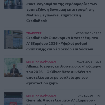
«ακτινογραφία» της κερδοφορίας των
τραπεζών, η δυναμική επιστροφή της
Metlen, μεγαλώνει ταχύτατα η
CrediaBank
ΤΡAΠΕΖΕΣ
07.08.2026 - 09:23
CrediaBank: Οικονομικά Αποτελέσματα
A’ Εξαμήνου 2026 - Υψηλοί ρυθμοί
ανάπτυξης και νέα ρεκόρ επιδόσεων
ΙΔΙΩΤΙΚΗ ΑΣΦAΛΙΣΗ
07.08.2026 - 12:25
Allianz: Ισχυρές επιδόσεις στο α’ εξάμηνο
του 2026 – Ο Oliver Bäte συνδέει τα
αποτελέσματα με το κλείσιμο του
«protection gap»
ΙΔΙΩΤΙΚΗ ΑΣΦAΛΙΣΗ
07.08.2026 - 11:01
Generali: Αποτελέσματα Α' Εξαμήνου -