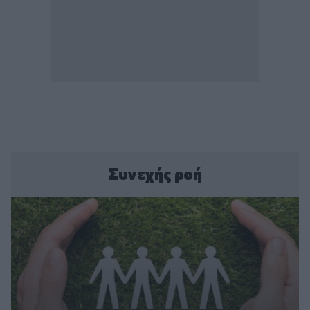
Συνεχής ροή