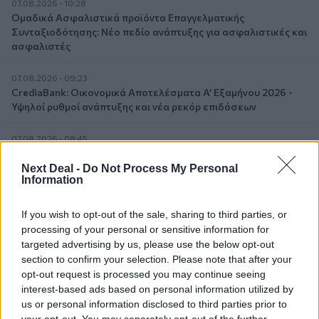
07.08.2026 - 10:28
Ομαδικά Ασφαλιστικά προϊόντα Επαγγελματικής
Συνταξιοδότησης: Νέο πεδίο ανάπτυξης για ασφαλιστικές και
ασφαλιστές
07.08.2026 - 09:23
CrediaBank: Οικονομικά Αποτελέσματα A’ Εξαμήνου 2026 -
Υψηλοί ρυθμοί ανάπτυξης και νέα ρεκόρ επιδόσεων
07.08.2026 - 08:45
Στόχος για νέα δάνεια 15 δισ. το 2026, η «ακτινογραφία» της
κερδοφορίας των τραπεζών, η δυναμική επιστροφή της
Next Deal -
Do Not Process My Personal
Information
Metlen, μεγαλώνει ταχύτατα η CrediaBank
06.08.2026 - 22:39
If you wish to opt-out of the sale, sharing to third parties, or
10.000 φορές η διεθνής επιστημονική κοινότητα παρέπεμψε
processing of your personal or sensitive information for
στο έργο του – Ποιος είναι ο Έλληνας χειρουργός Χρήστος
targeted advertising by us, please use the below opt-out
Κοντοβουνήσιος
section to confirm your selection. Please note that after your
opt-out request is processed you may continue seeing
06.08.2026 - 14:55
interest-based ads based on personal information utilized by
Μιχάλης Τάτσης, Insurance & Healthcare Analyst, διευθυντής
us or personal information disclosed to third parties prior to
Επιχειρηματικής Ανάπτυξης Ομίλου HHG
your opt-out. You may separately opt-out of the further