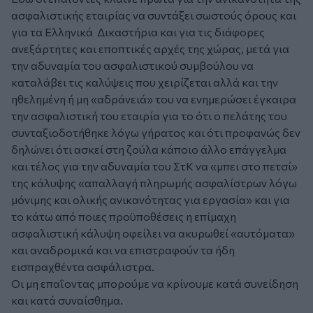
ασφαλιστικής εταιρίας να συντάξει σωστούς όρους και
για τα Ελληνικά Δικαστήρια και για τις διάφορες
ανεξάρτητες και εποπτικές αρχές της χώρας, μετά για
την αδυναμία του ασφαλιστικού συμβούλου να
καταλάβει τις καλύψεις που χειρίζεται αλλά και την
ηθελημένη ή μη «αδράνειά» του να ενημερώσει έγκαιρα
την ασφαλιστική του εταιρία για το ότι ο πελάτης του
συνταξιοδοτήθηκε λόγω γήρατος και ότι προφανώς δεν
δηλώνει ότι ασκεί στη ζούλα κάποιο άλλο επάγγελμα
και τέλος για την αδυναμία του ΣτΚ να «μπει στο πετσί»
της κάλυψης «απαλλαγή πληρωμής ασφαλίστρων λόγω
μόνιμης και ολικής ανικανότητας για εργασία» και για
το κάτω από ποιες προϋποθέσεις η επίμαχη
ασφαλιστική κάλυψη οφείλει να ακυρωθεί «αυτόματα»
και αναδρομικά και να επιστραφούν τα ήδη
εισπραχθέντα ασφάλιστρα.
Οι μη επαΐοντας μπορούμε να κρίνουμε κατά συνείδηση
και κατά συναίσθημα.