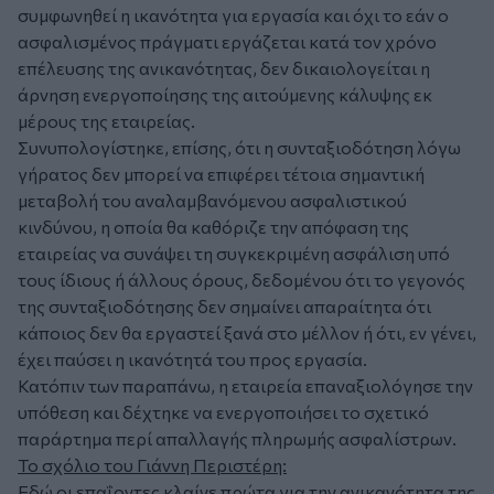
συμφωνηθεί η ικανότητα για εργασία και όχι το εάν ο
ασφαλισμένος πράγματι εργάζεται κατά τον χρόνο
επέλευσης της ανικανότητας, δεν δικαιολογείται η
άρνηση ενεργοποίησης της αιτούμενης κάλυψης εκ
μέρους της εταιρείας.
Συνυπολογίστηκε, επίσης, ότι η συνταξιοδότηση λόγω
γήρατος δεν μπορεί να επιφέρει τέτοια σημαντική
μεταβολή του αναλαμβανόμενου ασφαλιστικού
κινδύνου, η οποία θα καθόριζε την απόφαση της
εταιρείας να συνάψει τη συγκεκριμένη ασφάλιση υπό
τους ίδιους ή άλλους όρους, δεδομένου ότι το γεγονός
της συνταξιοδότησης δεν σημαίνει απαραίτητα ότι
κάποιος δεν θα εργαστεί ξανά στο μέλλον ή ότι, εν γένει,
έχει παύσει η ικανότητά του προς εργασία.
Κατόπιν των παραπάνω, η εταιρεία επαναξιολόγησε την
υπόθεση και δέχτηκε να ενεργοποιήσει το σχετικό
παράρτημα περί απαλλαγής πληρωμής ασφαλίστρων.
Το σχόλιο του Γιάννη Περιστέρη:
Εδώ οι επαΐοντες κλαίνε πρώτα για την ανικανότητα της