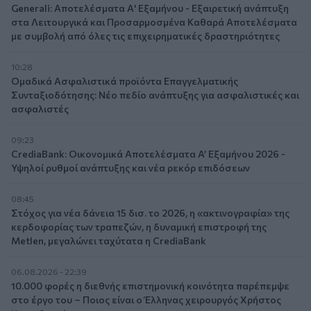
Generali: Αποτελέσματα Α' Εξαμήνου - Εξαιρετική ανάπτυξη
στα Λειτουργικά και Προσαρμοσμένα Καθαρά Αποτελέσματα
με συμβολή από όλες τις επιχειρηματικές δραστηριότητες
10:28
Ομαδικά Ασφαλιστικά προϊόντα Επαγγελματικής
Συνταξιοδότησης: Νέο πεδίο ανάπτυξης για ασφαλιστικές και
ασφαλιστές
09:23
CrediaBank: Οικονομικά Αποτελέσματα A’ Εξαμήνου 2026 -
Υψηλοί ρυθμοί ανάπτυξης και νέα ρεκόρ επιδόσεων
08:45
Στόχος για νέα δάνεια 15 δισ. το 2026, η «ακτινογραφία» της
κερδοφορίας των τραπεζών, η δυναμική επιστροφή της
Metlen, μεγαλώνει ταχύτατα η CrediaBank
06.08.2026 - 22:39
10.000 φορές η διεθνής επιστημονική κοινότητα παρέπεμψε
στο έργο του – Ποιος είναι ο Έλληνας χειρουργός Χρήστος