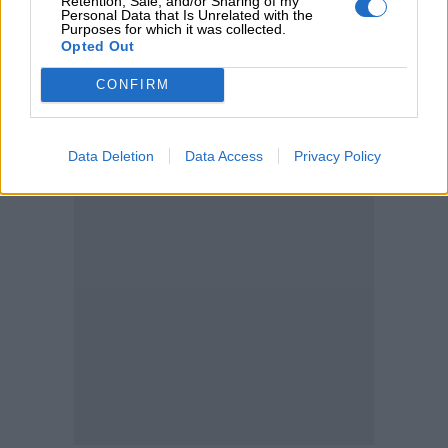
Retention, Sale, and/or Sharing of my
Personal Data that Is Unrelated with the
05.08.2026 - 11:30
Purposes for which it was collected.
Η νέα εποχή στην εκπαίδευση των ασφαλιστικών
Opted Out
διαμεσολαβητών
CONFIRM
ΠΕΡΙΣΣΟΤΕΡΑ
Data Deletion
Data Access
Privacy Policy