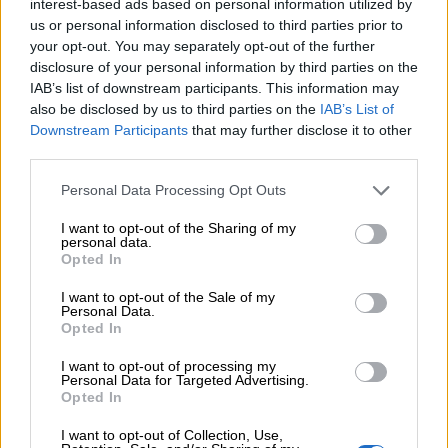
interest-based ads based on personal information utilized by
us or personal information disclosed to third parties prior to
06.08.2026 - 09:15
Στέλιος Λιανός – INTERAMERICAN / Αθηναϊκή Γενική Κλινική
your opt-out. You may separately opt-out of the further
disclosure of your personal information by third parties on the
IAB’s list of downstream participants. This information may
06.08.2026 - 08:40
also be disclosed by us to third parties on the
IAB’s List of
Η γαλλική «ψήφος» στο «καλώδιο» και τα συμφέροντα, οι
Downstream Participants
that may further disclose it to other
ελληνικές τράπεζες «πρωταθλήτριες» στα δάνεια, νέο deal
Βαρδινογιάννη- Εξάρχου και ο διπλασιασμός των κερδών της
third parties.
ΔΕΗ
Personal Data Processing Opt Outs
05.08.2026 - 13:37
I want to opt-out of the Sharing of my
Randy Schekman, Νομπελίστας Ιατρικής: «Σε πέντε χρόνια
personal data.
μπορεί να έχουμε θεραπεία που αναστέλλει την εξέλιξη του
Opted In
Πάρκινσον»
I want to opt-out of the Sale of my
Personal Data.
05.08.2026 - 12:33
Opted In
Ε.Ε και παράνομη μετανάστευση: προτάσεις και δράσεις με
παρονομαστή το κοινό συμφέρον
I want to opt-out of processing my
Personal Data for Targeted Advertising.
Opted In
05.08.2026 - 12:11
Αντώνης Βουκλαρής - «ΕΡΡΙΚΟΣ ΝΤΥΝΑΝ»
I want to opt-out of Collection, Use,