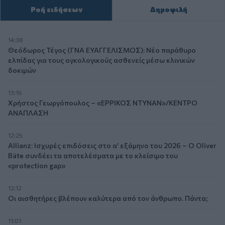
Ροή ειδήσεων
Δημοφιλή
14:38
Θεόδωρος Τέγος (ΓΝΑ ΕΥΑΓΓΕΛΙΣΜΟΣ): Νέο παράθυρο
ελπίδας για τους ογκολογικούς ασθενείς μέσω κλινικών
δοκιμών
13:16
Χρήστος Γεωργόπουλος – «ΕΡΡΙΚΟΣ ΝΤΥΝΑΝ»/ΚΕΝΤΡΟ
ΑΝΑΠΛΑΣΗ
12:25
Allianz: Ισχυρές επιδόσεις στο α’ εξάμηνο του 2026 – Ο Oliver
Bäte συνδέει τα αποτελέσματα με το κλείσιμο του
«protection gap»
12:12
Οι αισθητήρες βλέπουν καλύτερα από τον άνθρωπο. Πάντα;
11:01