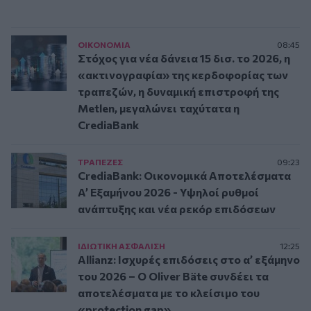
ΟΙΚΟΝΟΜΙΑ
08:45
Στόχος για νέα δάνεια 15 δισ. το 2026, η
«ακτινογραφία» της κερδοφορίας των
τραπεζών, η δυναμική επιστροφή της
Metlen, μεγαλώνει ταχύτατα η
CrediaBank
ΤΡAΠΕΖΕΣ
09:23
CrediaBank: Οικονομικά Αποτελέσματα
A’ Εξαμήνου 2026 - Υψηλοί ρυθμοί
ανάπτυξης και νέα ρεκόρ επιδόσεων
ΙΔΙΩΤΙΚΗ ΑΣΦAΛΙΣΗ
12:25
Allianz: Ισχυρές επιδόσεις στο α’ εξάμηνο
του 2026 – Ο Oliver Bäte συνδέει τα
αποτελέσματα με το κλείσιμο του
«protection gap»