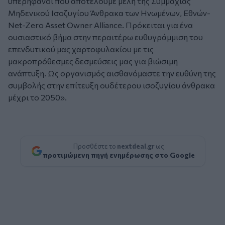
υπερήφανοι που αποτελούμε μέλη της Συμμαχίας
Μηδενικού Ισοζυγίου Άνθρακα των Ηνωμένων, Εθνών-
Net-Zero Asset Owner Alliance. Πρόκειται για ένα
ουσιαστικό βήμα στην περαιτέρω ευθυγράμμιση του
επενδυτικού μας χαρτοφυλακίου με τις
μακροπρόθεσμες δεσμεύσεις μας για βιώσιμη
ανάπτυξη. Ως οργανισμός αισθανόμαστε την ευθύνη της
συμβολής στην επίτευξη ουδέτερου ισοζυγίου άνθρακα
μέχρι το 2050».
Προσθέστε το
nextdeal.gr
ως
προτιμώμενη πηγή ενημέρωσης στο Google