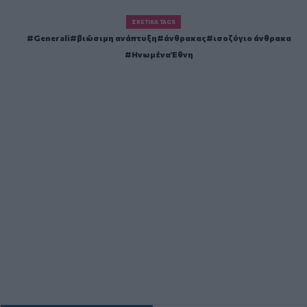
ΣΧΕΤΙΚΆ TAGS
Generali
βιώσιμη ανάπτυξη
άνθρακας
ισοζύγιο άνθρακα
Ηνωμένα Έθνη