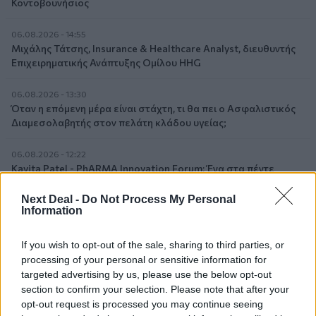
Κοντοβουνήσιος
06.08.2026 - 14:55
Μιχάλης Τάτσης, Insurance & Healthcare Analyst, διευθυντής
Επιχειρηματικής Ανάπτυξης Ομίλου HHG
06.08.2026 - 13:30
Όταν η επόμενη μέρα είναι στάχτη, τι θα πει ο Ασφαλιστικός
Διαμεσολαβητής στον πελάτη κλάδου υγείας;
06.08.2026 - 12:22
Kavita Patel - PhARMA Innovation Forum: Ένα στα πέντε
καινοτόμα φάρμακα φτάνει τελικά στην Ελλάδα
Next Deal -
Do Not Process My Personal
Information
06.08.2026 - 11:37
Μείωση ασφαλιστικών εισφορών ύψους 240 εκατ. ευρώ
ζητούν οι έμποροι από την Κυβέρνηση
If you wish to opt-out of the sale, sharing to third parties, or
processing of your personal or sensitive information for
targeted advertising by us, please use the below opt-out
06.08.2026 - 10:45
Ευρώπη: Μπορεί η κλιματική αλλαγή να οδηγήσει σε
section to confirm your selection. Please note that after your
ενεργειακή κρίση;
opt-out request is processed you may continue seeing