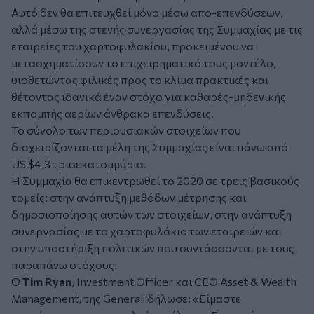
Αυτό δεν θα επιτευχθεί μόνο μέσω απο-επενδύσεων,
αλλά μέσω της στενής συνεργασίας της Συμμαχίας με τις
εταιρείες του χαρτοφυλακίου, προκειμένου να
μετασχηματίσουν το επιχειρηματικό τους μοντέλο,
υιοθετώντας φιλικές προς το κλίμα πρακτικές και
θέτοντας ιδανικά έναν στόχο για καθαρές-μηδενικής
εκπομπής αερίων άνθρακα επενδύσεις.
Το σύνολο των περιουσιακών στοιχείων που
διαχειρίζονται τα μέλη της Συμμαχίας είναι πάνω από
US $4,3 τρισεκατομμύρια.
Η Συμμαχία θα επικεντρωθεί το 2020 σε τρεις βασικούς
τομείς: στην ανάπτυξη μεθόδων μέτρησης και
δημοσιοποίησης αυτών των στοιχείων, στην ανάπτυξη
συνεργασίας με το χαρτοφυλάκιο των εταιρειών και
στην υποστήριξη πολιτικών που συντάσσονται με τους
παραπάνω στόχους.
Ο
Tim Ryan
, Investment Officer και CEO Asset & Wealth
Management, της Generali δήλωσε: «Είμαστε